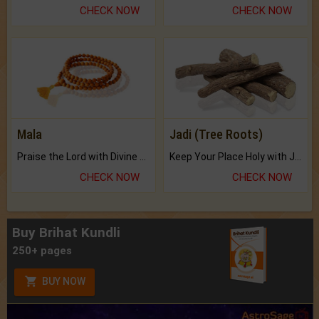
CHECK NOW
CHECK NOW
Mala
Jadi (Tree Roots)
Praise the Lord with Divine Energies of Mala.
Keep Your Place Holy with Jadi.
CHECK NOW
CHECK NOW
Buy Brihat Kundli
250+ pages
BUY NOW