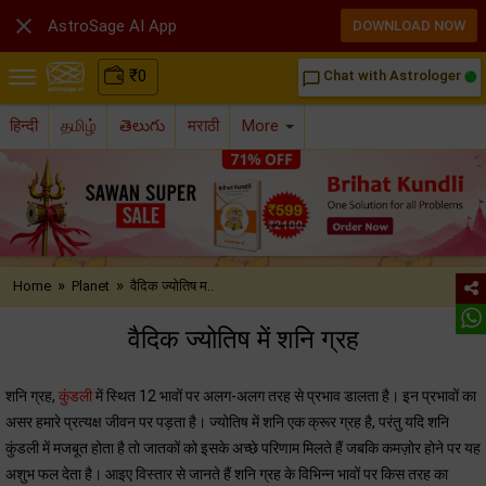

AstroSage AI App
DOWNLOAD NOW
₹
0
Chat with Astrologer
chat_bubble_outline
हिन्दी
தமிழ்
తెలుగు
मराठी
More
»
»
Home
Planet
वैदिक ज्योतिष म..
वैदिक ज्योतिष में शनि ग्रह
शनि ग्रह,
कुंडली
में स्थित 12 भावों पर अलग-अलग तरह से प्रभाव डालता है। इन प्रभावों का
असर हमारे प्रत्यक्ष जीवन पर पड़ता है। ज्योतिष में शनि एक क्रूर ग्रह है, परंतु यदि शनि
कुंडली में मजबूत होता है तो जातकों को इसके अच्छे परिणाम मिलते हैं जबकि कमज़ोर होने पर यह
अशुभ फल देता है। आइए विस्तार से जानते हैं शनि ग्रह के विभिन्न भावों पर किस तरह का