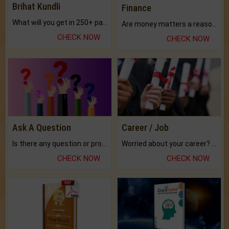
Brihat Kundli
Finance
What will you get in 250+ pages Colored Brihat Kundli.
Are money matters a reason for the dark-circles under your eyes?
CHECK NOW
CHECK NOW
Ask A Question
Career / Job
Is there any question or problem lingering.
Worried about your career? don't know what is.
CHECK NOW
CHECK NOW