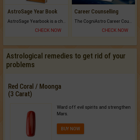
AstroSage Year Book
Career Counselling
AstroSage Yearbook is a channel to fulfill your dreams and destiny.
The CogniAstro Career Counselling Report is the most comprehensive report available on this topic.
CHECK NOW
CHECK NOW
Astrological remedies to get rid of your
problems
Red Coral / Moonga
(3 Carat)
Ward off evil spirits and strengthen
Mars.
BUY NOW