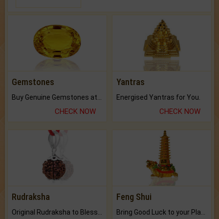
Gemstones
Yantras
Buy Genuine Gemstones at Best Prices.
Energised Yantras for You.
CHECK NOW
CHECK NOW
Rudraksha
Feng Shui
Original Rudraksha to Bless Your Way.
Bring Good Luck to your Place with Feng Shui.