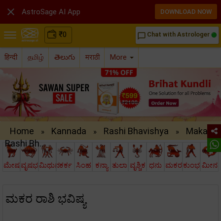

AstroSage AI App
DOWNLOAD NOW
₹
0
Chat with Astrologer
chat_bubble_outline
हिन्दी
தமிழ்
తెలుగు
मराठी
More
Home
Kannada
Rashi Bhavishya
Makara
»
»
»
Rashi Bh..
ಮೇಷ
ವೃಷಭ
ಮಿಥುನ
ಕರ್ಕ
ಸಿಂಹ
ಕನ್ಯಾ
ತುಲಾ
ವೃಶ್ಚಿಕ
ಧನು
ಮಕರ
ಕುಂಭ
ಮೀನ
ಮಕರ ರಾಶಿ ಭವಿಷ್ಯ