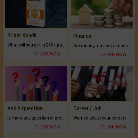
Brihat Kundli
Finance
What will you get in 250+ pages Colored Brihat Kundli.
Are money matters a reason for the dark-circles under your eyes?
CHECK NOW
CHECK NOW
Ask A Question
Career / Job
Is there any question or problem lingering.
Worried about your career? don't know what is.
CHECK NOW
CHECK NOW