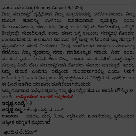
ಮಕರ ರಾಶಿ ಭವಿಷ್ಯ (Sunday, August 9, 2026)
ನಿಮ್ಮ ಸಕಾರಾತ್ಮಕ ದೃಷ್ಟಿಕೋನ ನಿಮ್ಮ ಸುತ್ತಲಿನವರನ್ನು ಆಕರ್ಷಿಸಬಹುದು. ನಿಮ್ಮ
ಮೂಲಕ ಹಣವನ್ನು ಉಳಿಸಲು ಮಾಡಲಾಗಿರುವ ಪ್ರಯತ್ನವು ಇಂದು
ವಿಫಲವಾಗಬಹುದು, ಹೇಗಾದರೂ, ನೀವು ಅದರ ಬಗ್ಗೆ ಚಿಂತಿಸಬೇಕಾಗಿಲ್ಲ, ಪರಿಸ್ಥಿತಿ
ಶೀಘ್ರದಲ್ಲೇ ಸುಧಾರಿಸುತ್ತದೆ. ಇಂದು ಹಣದ ಬಗ್ಗೆ ಕುಟುಂಬ ಸದಸ್ಯರಲ್ಲಿ ಗೊಂದಲ
ಉಂಟಾಗಬಹುದು. ಹಣಕಾಸಿನ ವಿಷಯದ ಬಗ್ಗೆ ನೀವು ಕುಟುಂಬದ ಎಲ್ಲ ಸದಸ್ಯರಿಗೆ
ಸ್ಪಷ್ಟವಾಗಿರಲು ಸಲಹೆ ನೀಡಬೇಕು. ನೀವು ಹಂಚಿಕೊಂಡ ಉತ್ತಮ ಸಮಯವನ್ನು
ನೆನಪಿಸಲು ನಿಮ್ಮ ಸ್ನೇಹವನ್ನು ನೆನಪು ಮಾಡಿಕೊಳ್ಳುವ ಸಮಯ. ನೀವು ಇಂದು
ಮಾಡುವ ಸ್ವಯಂ ಸೇವೆಯ ಕೆಲಸ ನೀವು ಸಹಾಯ ಮಾಡುವವರಿಗೆ ಮಾತ್ರವಲ್ಲದೇ
ನಮ್ಮನ್ನು ನೀವೇ ಹೆಚ್ಚು ಸಕಾರಾತ್ಮಕವಾಗಿ ನೋಡಲು ಸಹಾಯ ಮಾಡುತ್ತದೆ. ಇಂದು,
ನಿಮ್ಮ ಮದುವೆ ಎಂದಿಗೂ ಇಷ್ಟೊಂದು ಸುಂದರವಾಗಿರಲಿಲ್ಲ ಎಂದು ನಿಮಗೆ
ಅರಿವಾಗುತ್ತದೆ. ಇಂದು ನಿಮ್ಮ ಹಣದಲ್ಲಿ ಹೆಚ್ಚಳವಾಗುವ ನಿರೀಕ್ಷೆಯಿದೆ. ಇದಕ್ಕೆ ಕಾರಣ
ಈ ಹಿಂದೆ ಮಾಡಿದ ಯಾವುದೇ ಹೂಡಿಕೆಯಾಗಿರಬಹುದು.
ನಿಮ್ಮ ನಿಖರವಾದ ರಾಶಿಭವಿಷ್ಯವನ್ನು ನಿಮ್ಮ ಫೋನಲ್ಲಿ ಪಡೆಯಲು ಈಗಲೇ ಡೌನ್ಲೋಡ್
ಮಾಡಿ -
ಆಸ್ಟ್ರೋಸೇಜ್ ಕುಂಡಲಿ ಅಪ್ಲಿಕೇಶನ್
ಅದೃಷ್ಟ ಸಂಖ್ಯೆ :-
9
ಅದೃಷ್ಟ ಬಣ್ಣ :-
ಕೆಂಪು ಮತ್ತು ಮರೂನ್
ಉಪಾಯ :-
ಮಾಂಸ, ಮದ್ಯ, ಹಿಂಸೆ, ಸ್ಯಾಡಿಸಮ್, ಖಂಡನೆಯನ್ನು ತ್ಯಜಿಸುವುದು
ಅರ್ಹ್ತಿಕ ಪರಿಸ್ಥಿತಿಗೆ ಶುಭವಾಗಿದೆ.
ಇಂದಿನ ರೇಟಿಂಗ್