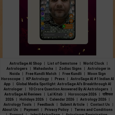
AstroSage AI Shop
|
List of Gemstone
|
World Clock
|
Astrologers
|
Mahadasha
|
Zodiac Signs
|
Astrologer in
Noida
|
Free Kundli Match
|
Free Kundli
|
Moon Sign
Horoscope
|
KP Astrology
|
Press
|
AstroSage AI #1 Indian AI
App
|
Global Media Spotlight: AstroSage AI’s Breakthrough AI
Astrologer
|
10 Crore Question Answered By AI Astrologers
|
AstroSage AI Reviews
|
Lal Kitab
|
Horoscope 2026
|
राशिफल
2026
|
Holidays 2026
|
Calendar 2026
|
Astrology 2026
|
Astrology Tools
|
Feedback
|
Submit Article
|
Contact Us
|
About Us
|
Payment
|
Privacy Policy
|
Terms and Conditions
|
Support
|
Jobs@AstroSage
|
Astrologer Registration