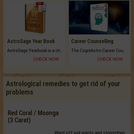
AstroSage Year Book
Career Counselling
AstroSage Yearbook is a channel to fulfill your dreams and destiny.
The CogniAstro Career Counselling Report is the most comprehensive report available on this topic.
CHECK NOW
CHECK NOW
Astrological remedies to get rid of your
problems
Red Coral / Moonga
(3 Carat)
Ward off evil spirits and strengthen