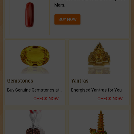
Mars.
BUY NOW
Gemstones
Yantras
Buy Genuine Gemstones at Best Prices.
Energised Yantras for You.
CHECK NOW
CHECK NOW