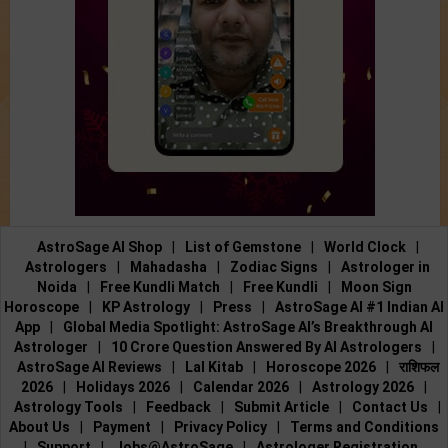
AstroSage AI Shop
|
List of Gemstone
|
World Clock
|
Astrologers
|
Mahadasha
|
Zodiac Signs
|
Astrologer in
Noida
|
Free Kundli Match
|
Free Kundli
|
Moon Sign
Horoscope
|
KP Astrology
|
Press
|
AstroSage AI #1 Indian AI
App
|
Global Media Spotlight: AstroSage AI’s Breakthrough AI
Astrologer
|
10 Crore Question Answered By AI Astrologers
|
AstroSage AI Reviews
|
Lal Kitab
|
Horoscope 2026
|
राशिफल
2026
|
Holidays 2026
|
Calendar 2026
|
Astrology 2026
|
Astrology Tools
|
Feedback
|
Submit Article
|
Contact Us
|
About Us
|
Payment
|
Privacy Policy
|
Terms and Conditions
|
Support
|
Jobs@AstroSage
|
Astrologer Registration