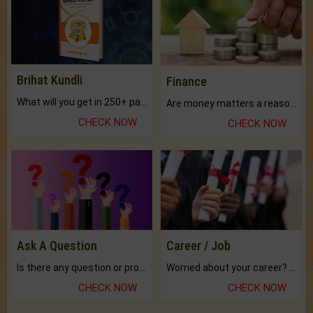
Brihat Kundli
Finance
What will you get in 250+ pages Colored Brihat Kundli.
Are money matters a reason for the dark-circles under your eyes?
CHECK NOW
CHECK NOW
Ask A Question
Career / Job
Is there any question or problem lingering.
Worried about your career? don't know what is.
CHECK NOW
CHECK NOW