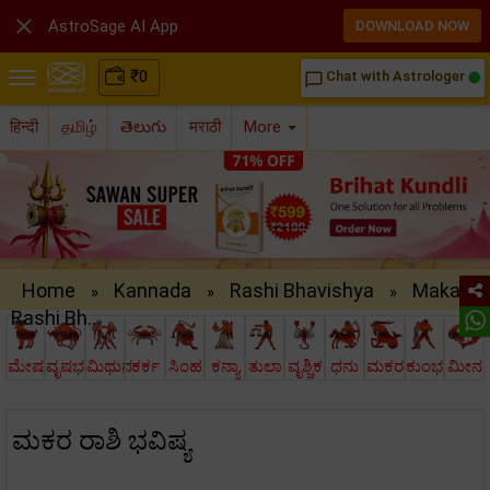

AstroSage AI App
DOWNLOAD NOW
₹
0
Chat with Astrologer
chat_bubble_outline
हिन्दी
தமிழ்
తెలుగు
मराठी
More
Home
Kannada
Rashi Bhavishya
Makara
»
»
»
Rashi Bh..
ಮೇಷ
ವೃಷಭ
ಮಿಥುನ
ಕರ್ಕ
ಸಿಂಹ
ಕನ್ಯಾ
ತುಲಾ
ವೃಶ್ಚಿಕ
ಧನು
ಮಕರ
ಕುಂಭ
ಮೀನ
ಮಕರ ರಾಶಿ ಭವಿಷ್ಯ