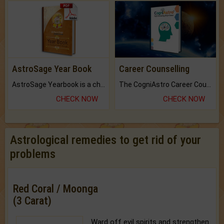
AstroSage Year Book
Career Counselling
AstroSage Yearbook is a channel to fulfill your dreams and destiny.
The CogniAstro Career Counselling Report is the most comprehensive report available on this topic.
CHECK NOW
CHECK NOW
Astrological remedies to get rid of your
problems
Red Coral / Moonga
(3 Carat)
Ward off evil spirits and strengthen