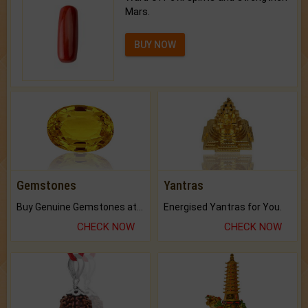
Mars.
BUY NOW
Gemstones
Yantras
Buy Genuine Gemstones at Best Prices.
Energised Yantras for You.
CHECK NOW
CHECK NOW