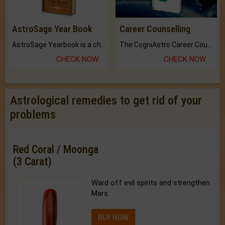
AstroSage Year Book
Career Counselling
AstroSage Yearbook is a channel to fulfill your dreams and destiny.
The CogniAstro Career Counselling Report is the most comprehensive report available on this topic.
CHECK NOW
CHECK NOW
Astrological remedies to get rid of your
problems
Red Coral / Moonga
(3 Carat)
Ward off evil spirits and strengthen
Mars.
BUY NOW