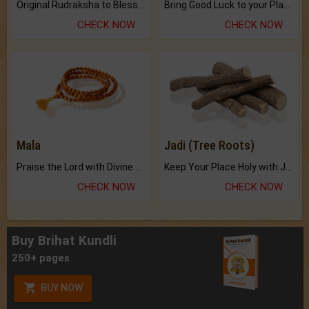
Original Rudraksha to Bless Your Way.
Bring Good Luck to your Place with Feng Shui.
CHECK NOW
CHECK NOW
Mala
Jadi (Tree Roots)
Praise the Lord with Divine Energies of Mala.
Keep Your Place Holy with Jadi.
CHECK NOW
CHECK NOW
Buy Brihat Kundli
250+ pages
BUY NOW