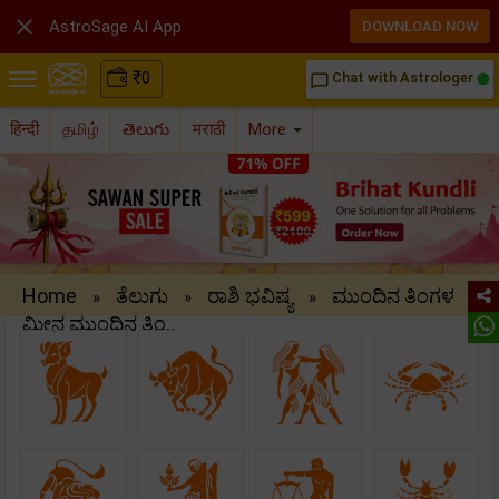

AstroSage AI App
DOWNLOAD NOW
₹
0
Chat with Astrologer
chat_bubble_outline
हिन्दी
தமிழ்
తెలుగు
मराठी
More
Home
ತೆಲುಗು
ರಾಶಿ ಭವಿಷ್ಯ
ಮುಂದಿನ ತಿಂಗಳ
»
»
»
»
ಮೀನ ಮುಂದಿನ ತಿಂ..