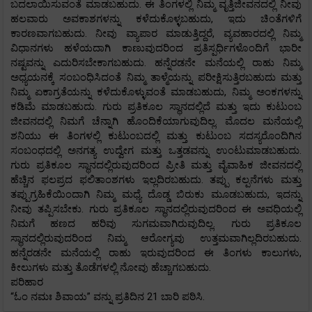
ಬದಲಾಯಿಸುವಂತೆ ಮಾಡಬಹುದು. ಈ ತಿಂಗಳಲ್ಲಿ ನಿಮ್ಮ ವೃತ್ತಿಜೀವನದಲ್ಲಿ ನೀವು
ಹಲವಾರು ಅವಕಾಶಗಳನ್ನು ಕಳೆದುಕೊಳ್ಳಬಹುದು, ಇದು ಚಿಂತೆಗಳಿಗೆ
ಕಾರಣವಾಗಬಹುದು. ನೀವು ವ್ಯಾಪಾರ ಮಾಡುತ್ತಿದ್ದರೆ, ವ್ಯವಹಾರದಲ್ಲಿ ನಿಮ್ಮ
ವಿಧಾನಗಳು ಹಳೆಯದಾಗಿ ಕಾಣುವುದರಿಂದ ಪ್ರತಿಸ್ಪರ್ಧಿಗಳೊಂದಿಗೆ ಭಾರೀ
ನಷ್ಟವನ್ನು ಎದುರಿಸಬೇಕಾಗಬಹುದು. ಹನ್ನೆರಡನೇ ಮನೆಯಲ್ಲಿ ರಾಹು ನಿಮ್ಮ
ಅಧ್ಯಯನಕ್ಕೆ ಸಂಬಂಧಿಸಿದಂತೆ ನಿಮ್ಮ ತಾಳ್ಮೆಯನ್ನು ಪರೀಕ್ಷಿಸುತ್ತಿರಬಹುದು ಮತ್ತು
ನಿಮ್ಮ ಏಕಾಗ್ರತೆಯನ್ನು ಕಳೆದುಕೊಳ್ಳುವಂತೆ ಮಾಡಬಹುದು, ನಿಮ್ಮ ಅಂಕಗಳನ್ನು
ಕಡಿಮೆ ಮಾಡಬಹುದು. ಗುರು ಪ್ರತಿಕೂಲ ಸ್ಥಾನದಲ್ಲಿದೆ ಮತ್ತು ಇದು ಕುಟುಂಬ
ಜೀವನದಲ್ಲಿ ನಿಮಗೆ ಚೆನ್ನಾಗಿ ಹೊಂದಿಕೆಯಾಗುವುದಿಲ್ಲ. ಮೊದಲ ಮನೆಯಲ್ಲಿ
ಶನಿಯು ಈ ತಿಂಗಳಲ್ಲಿ ಕುಟುಂಬದಲ್ಲಿ ಮತ್ತು ಕುಟುಂಬ ಸದಸ್ಯರೊಂದಿಗಿನ
ಸಂಬಂಧದಲ್ಲಿ ಅನಗತ್ಯ ಉದ್ವೇಗ ಮತ್ತು ಒತ್ತಡವನ್ನು ಉಂಟುಮಾಡಬಹುದು.
ಗುರು ಪ್ರತಿಕೂಲ ಸ್ಥಾನದಲ್ಲಿರುವುದರಿಂದ ಪ್ರೀತಿ ಮತ್ತು ವೈವಾಹಿಕ ಜೀವನದಲ್ಲಿ
ಹೆಚ್ಚಿನ ಫಲಪ್ರದ ಫಲಿತಾಂಶಗಳು ಇಲ್ಲದಿರಬಹುದು. ತಪ್ಪು ಕಲ್ಪನೆಗಳು ಮತ್ತು
ತಪ್ಪುಗ್ರಹಿಕೆಯಿಂದಾಗಿ ನಿಮ್ಮ ಮಧ್ಯೆ ದೊಡ್ಡ ಬಿರುಕು ಮೂಡಬಹುದು, ಇದನ್ನು
ನೀವು ತಪ್ಪಿಸಬೇಕು. ಗುರು ಪ್ರತಿಕೂಲ ಸ್ಥಾನದಲ್ಲಿರುವುದರಿಂದ ಈ ಅವಧಿಯಲ್ಲಿ
ನಿಮಗೆ ಹಣದ ಹರಿವು ಸುಗಮವಾಗಿರುವುದಿಲ್ಲ. ಗುರು ಪ್ರತಿಕೂಲ
ಸ್ಥಾನದಲ್ಲಿರುವುದರಿಂದ ನಿಮ್ಮ ಆರೋಗ್ಯವು ಉತ್ತಮವಾಗಿಲ್ಲದಿರಬಹುದು.
ಹನ್ನೆರಡನೇ ಮನೆಯಲ್ಲಿ ರಾಹು ಇರುವುದರಿಂದ ಈ ತಿಂಗಳು ಕಾಲುಗಳು,
ಕೀಲುಗಳು ಮತ್ತು ತೊಡೆಗಳಲ್ಲಿ ನೋವು ಹೆಚ್ಚಾಗಬಹುದು.
ಪರಿಹಾರ
“ಓಂ ನಮಃ ಶಿವಾಯ” ವನ್ನು ಪ್ರತಿದಿನ 21 ಬಾರಿ ಪಠಿಸಿ.