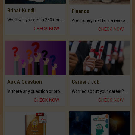
Brihat Kundli
Finance
What will you get in 250+ pages Colored Brihat Kundli.
Are money matters a reason for the dark-circles under your eyes?
CHECK NOW
CHECK NOW
Ask A Question
Career / Job
Is there any question or problem lingering.
Worried about your career? don't know what is.
CHECK NOW
CHECK NOW