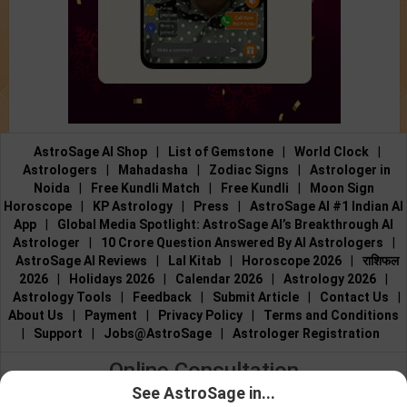
AstroSage AI Shop
|
List of Gemstone
|
World Clock
|
Astrologers
|
Mahadasha
|
Zodiac Signs
|
Astrologer in
Noida
|
Free Kundli Match
|
Free Kundli
|
Moon Sign
Horoscope
|
KP Astrology
|
Press
|
AstroSage AI #1 Indian AI
App
|
Global Media Spotlight: AstroSage AI’s Breakthrough AI
Astrologer
|
10 Crore Question Answered By AI Astrologers
|
AstroSage AI Reviews
|
Lal Kitab
|
Horoscope 2026
|
राशिफल
2026
|
Holidays 2026
|
Calendar 2026
|
Astrology 2026
|
Astrology Tools
|
Feedback
|
Submit Article
|
Contact Us
|
About Us
|
Payment
|
Privacy Policy
|
Terms and Conditions
|
Support
|
Jobs@AstroSage
|
Astrologer Registration
Online Consultation
See AstroSage in...
Talk to Astrologers
|
Chat with Astrologer
|
Online Astrology