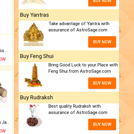
BUY NOW
Buy Yantras
Take advantage of Yantra with
assurance of AstroSage.com
BUY NOW
Original Rudraksha to Bless Your Way.
Buy Feng Shui
NOW
Bring Good Luck to your Place with
Feng Shui.from AstroSage.com
BUY NOW
Buy Rudraksh
Best quality Rudraksh with
assurance of AstroSage.com
Keep Your Place Holy with Jadi.
BUY NOW
NOW