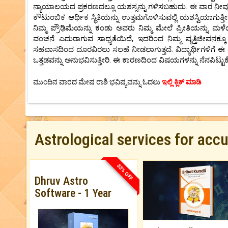
ನ್ಯಾಯಾಲಯದ ಪ್ರಕರಣದಲ್ಲೂ ಯಶಸ್ಸನ್ನು ಗಳಿಸಬಹುದು. ಈ ವಾರ ನೀವು ನ
ಕೌಟುಂಬಿಕ ಆರ್ಥಿಕ ಸ್ಥಿತಿಯನ್ನು ಉತ್ತಮಗೊಳಿಸುವಲ್ಲಿ ಯಶಸ್ವಿಯಾಗುತ್ತೀ
ನಿಮ್ಮ ಪ್ರೌಢಿಮೆಯನ್ನು ಕಂಡು ಅವರು ನಿಮ್ಮ ಮೇಲೆ ಪ್ರೀತಿಯನ್ನು ಮಳ
ವಂಚನೆ ಎದುರಾಗುವ ಸಾಧ್ಯತೆಯಿದೆ, ಇದರಿಂದ ನಿಮ್ಮ ವೃತ್ತಿಜೀವನ
ಸಹವಾಸದಿಂದ ದೂರವಿರಲು ಸಲಹೆ ನೀಡಲಾಗುತ್ತದೆ. ವಿದ್ಯಾರ್ಥಿಗಳಿಗೆ ಈ ವ
ಒತ್ತಡವನ್ನು ಅನುಭವಿಸುತ್ತೀರಿ. ಈ ಕಾರಣದಿಂದ ವಿಷಯಗಳನ್ನು ನೆನಪಿಟ್ಟುಕೊಳ
ಮುಂದಿನ ವಾರದ ಮೇಷ ರಾಶಿ ಭವಿಷ್ಯವನ್ನು ಓದಲು
ಇಲ್ಲಿ ಕ್ಲಿಕ್ ಮಾಡಿ
Astrological services for acc
33% OFF
Dhruv Astro
Software - 1 Year