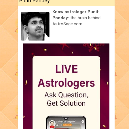
Punit Pandey
Know astrologer Punit
Pandey:
the brain behind
AstroSage.com