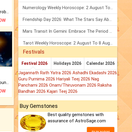
Numerology Weekly Horoscope: 2 August To 8 August, 2026
Is there any question or problem lingering.
Friendship Day 2026: What The Stars Say About Your Best Friend!
NOW
Mars Transit In Gemini: Embrace The Period Full Of Energy & Intelligence
Tarot Weekly Horoscope: 2 August To 8 August, 2026
Festivals
Festival 2026
Holidays 2026
Calendar 2026
Jagannath Rath Yatra 2026
Ashadhi Ekadashi 2026
Guru Purnima 2026
Hariyali Teej 2026
Nag
The CogniAstro Career Counselling Report is the most comprehensive report available on this topic.
Panchami 2026
Onam/Thiruvonam 2026
Raksha
NOW
Bandhan 2026
Kajari Teej 2026
Buy Gemstones
Best quality gemstones with
assurance of AstroSage.com