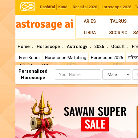
Rashifal
Kundli
Rashifal 2026
Horoscope 2026
T
ARIES
TAURUS
LIBRA
SCORPIO
S
Home
Horoscope
Astrology
2026
Occult
Fr
Free Kundli
Horoscope Matching
Horoscope 2026
राशि
AstroSage AI Shop
Personalized
Name
Da
Horoscope