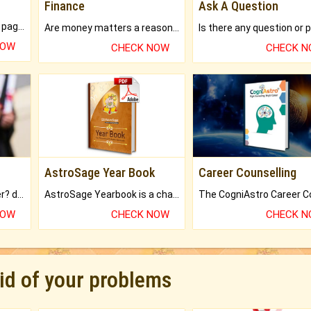
Finance
Ask A Question
What will you get in 250+ pages Colored Brihat Kundli.
Are money matters a reason for the dark-circles under your eyes?
NOW
CHECK NOW
CHECK 
AstroSage Year Book
Career Counselling
Worried about your career? don't know what is.
AstroSage Yearbook is a channel to fulfill your dreams and destiny.
NOW
CHECK NOW
CHECK 
rid of your problems