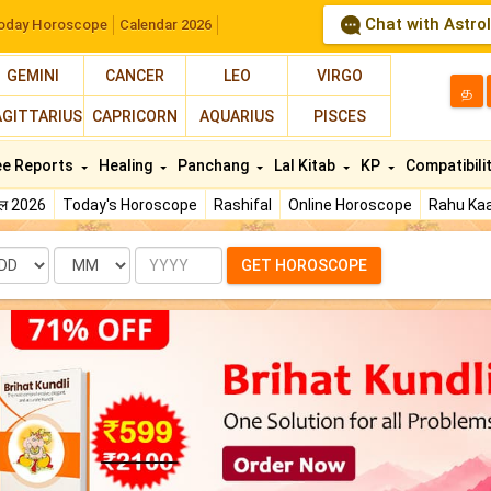
Chat with Astro
oday Horoscope
Calendar 2026
GEMINI
CANCER
LEO
VIRGO
த
AGITTARIUS
CAPRICORN
AQUARIUS
PISCES
ee Reports
Healing
Panchang
Lal Kitab
KP
Compatibili
फल 2026
Today's Horoscope
Rashifal
Online Horoscope
Rahu Kaa
te
Month
Year
GET HOROSCOPE