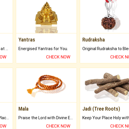
Yantras
Rudraksha
Buy Genuine Gemstones at Best Prices.
Energised Yantras for You.
NOW
CHECK NOW
CHECK 
Mala
Jadi (Tree Roots)
Bring Good Luck to your Place with Feng Shui.
Praise the Lord with Divine Energies of Mala.
NOW
CHECK NOW
CHECK 