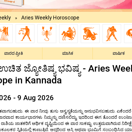
ekly
Aries Weekly Horoscope
»
ವಾರದ ಪ್ರೀತಿ
ಮಾಸಿಕ
ವಾರ್ಷಿಕ
ಚಿತ ಜ್ಯೋತಿಷ್ಯ ಭವಿಷ್ಯ - Aries Wee
ope in Kannada
026 - 9 Aug 2026
ತವಾಗಬಹುದು. ಈ ವಾರ ನೀವು ತುಸು ಅಸ್ವಸ್ಥತೆಯನ್ನು ಅನುಭವಿಸಬಹುದು. ಏಕೆಂದರೆ
್ತು ಭಾರವಾದ ಕಾರ್ಯಭಾರಗಳು ನಿಮ್ಮನ್ನು ದಣಿಸಲಿದ್ದು, ಇದರಿಂದ ಈಗ ತೊಂದರೆ ಉಂಟಾಗ
ರಾಶಿಯ ಜಾತಕರಿಗೆ ಆರ್ಥಿಕ ದೃಷ್ಟಿಯಿಂದ ಈ ವಾರ ಸಾಕಷ್ಟು ಉತ್ತಮವಾಗಿರುವ ನಿರೀಕ್ಷೆ
ಕೂಲಕರ ಸ್ಥಿತಿಯಲ್ಲಿ ಕಾಣುತ್ತಿವೆ. ಆದ್ದರಿಂದ ಆಸ್ತಿ ಅಥವಾ ಭೂಮಿಗೆ ಸಂಬಂಧಿಸಿದ ಯ