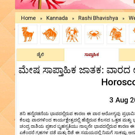
Home
Kannada
Rashi Bhavishya
We
»
»
»
ಡೈಲಿ
ಸಾಪ್ತಾಹಿಕ
ಮೇಷ ಸಾಪ್ತಾಹಿಕ ಜಾತಕ: ವಾರದ ಉ
Horosc
3 Aug 2
ಶನಿ ಹನ್ನೆರಡನೆಯ ಭಾವದಲ್ಲಿರುವ ಕಾರಣ ಈ ವಾರ ಆರೋಗ್ಯವು ಪ್ರಭಾವಿ
ಕೆಲವು ವಾರಗಳಿಂದ ಕಾರ್ಯಕ್ಷೇತ್ರದಲ್ಲಿ ಹೆಚ್ಚಿರುವ ಕೆಲಸದ ಒತ್ತಡ ಮತ
ಚಂದ್ರ ರಾಶಿಯ ಪ್ರಕಾರ ಬೃಹಸ್ಪತಿಯು ನಾಲ್ಕನೇ ಭಾವದಲ್ಲಿರುವ ಕಾರಣ ಈ 
ಏಕೆಂದರೆ ಗ್ರಹಗಳ ದಶೆ ಮತ್ತು ದಿಶೆ ಈ ಸಮಯದಲ್ಲಿ ನಿಮಗೆ ಸಾಕಷ್ಟು ಅನು