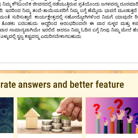
ಿಮ್ಮ ಕೌಟುಂಬಿಕ ಜೀವನದಲ್ಲಿ ನಡೆಯುತ್ತಿರುವ ಪ್ರತಿಯೊಂದು ಜಗಳವನ್ನು ದೂರಮಾಡಿ, 
ರಿ. ಇದರಿಂದ ನಿಮ್ಮ ತಂದೆ-ತಾಯಿಯವರಿಗೆ ನಿಮ್ಮ ಬಗ್ಗೆ ಹೆಮ್ಮೆಯ ಭಾವನೆ ಮೂಡುತ್ತದೆ 
ೆಯಂತೆ ಸುರಿಸುತ್ತಾರೆ. ಕಾರ್ಯಕ್ಷೇತ್ರದಲ್ಲಿ ಸಹೋದ್ಯೋಗಿಗಳಿಂದ ನಿಮಗೆ ಯಾವುದೇ 
ಕ್ಕೂ ತೊಡಕು ಬರಬಹುದು. ಆದ್ದರಿಂದ ಆರಂಭದಿಂದಲೇ ಈ ವಾರ ಸುಳ್ಳರ ಮತ್ತು ಕ
ಾರ ಸಾಮಾನ್ಯವಾಗಿಯೇ ಇರಲಿದೆ. ಆದರೂ ನಿಮ್ಮ ಓದಿನ ಬಗ್ಗೆ ನೀವು ನಿಮ್ಮ ಮೇಲೆ ಹೆಚ್
್ಳುವಲ್ಲಿ ಸ್ವಲ್ಪ ಕಷ್ಟವನ್ನು ಎದುರಿಸಬೇಕಾಗಬಹುದು.
urate answers and better feature