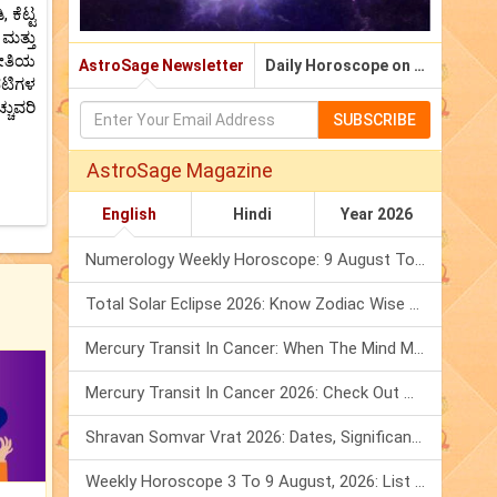
ಕೆಟ್ಟ
ಮತ್ತು
ರೀತಿಯ
AstroSage Newsletter
Daily Horoscope on Email
ಪಟಿಗಳ
ಚುವರಿ
SUBSCRIBE
AstroSage Magazine
English
Hindi
Year 2026
Numerology Weekly Horoscope: 9 August To 15 August, 2026
Total Solar Eclipse 2026: Know Zodiac Wise Prediction
Mercury Transit In Cancer: When The Mind Meets The Heart!
Mercury Transit In Cancer 2026: Check Out What It Brings For You
Shravan Somvar Vrat 2026: Dates, Significance & Rituals In August
Weekly Horoscope 3 To 9 August, 2026: List Of Fasts & Festivals