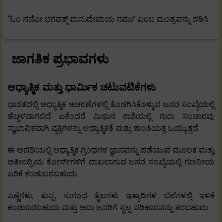
“ಓಂ ನಮೋ ಭಗವತ್ಸ್ ವಾಸುದೇವಾಯ ನಮಃ” ಎಂಬ ಮಂತ್ರವನ್ನು ಪಠಿಸಿ.
ಜಾಗತಿಕ ಪ್ರಭಾವಗಳು
ಆಧ್ಯಾತ್ಮಿಕ ಮತ್ತು ಧಾರ್ಮಿಕ ಚಟುವಟಿಕೆಗಳು
ಭಾರತದಲ್ಲಿ ಆಧ್ಯಾತ್ಮಿಕ ಆಚರಣೆಗಳಲ್ಲಿ ತೊಡಗಿಸಿಕೊಳ್ಳುವ ಜನರ ಸಂಖ್ಯೆಯಲ್ಲಿ
ಹೆಚ್ಚಳವಾಗಲಿದೆ ಏಕೆಂದರೆ ಮಿಥುನ ರಾಶಿಯಲ್ಲಿ ಗುರು ಸಂಚಾರವು
ಸ್ವಾಭಾವಿಕವಾಗಿ ವ್ಯಕ್ತಿಗಳನ್ನು ಆಧ್ಯಾತ್ಮಿಕತೆ ಮತ್ತು ಶಾಂತಿಯತ್ತ ಒಯ್ಯುತ್ತದೆ.
ಈ ಅವಧಿಯಲ್ಲಿ ಆಧ್ಯಾತ್ಮಿಕ ಗ್ರಂಥಗಳ ಜ್ಞಾನವನ್ನು ಪಡೆಯುವ ಮೂಲಕ ಮತ್ತು
ಅತೀಂದ್ರಿಯ ಕೋರ್ಸ್‌ಗಳಿಗೆ ದಾಖಲಾಗುವ ಜನರ ಸಂಖ್ಯೆಯಲ್ಲಿ ಗಣನೀಯ
ಏರಿಕೆ ಕಂಡುಬರಬಹುದು.
ಎಣ್ಣೆಗಳು, ತುಪ್ಪ, ಸುಗಂಧ ತೈಲಗಳು ಇತ್ಯಾದಿಗಳ ಬೆಲೆಗಳಲ್ಲಿ ಇಳಿಕೆ
ಕಂಡುಬರಬಹುದು ಮತ್ತು ಅದು ಜನರಿಗೆ ಸ್ವಲ್ಪ ಪರಿಹಾರವನ್ನು ತರಬಹುದು.