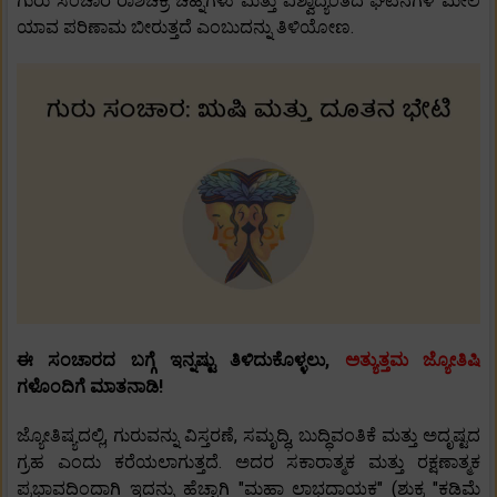
ಗುರು ಸಂಚಾರ ರಾಶಿಚಕ್ರ ಚಿಹ್ನೆಗಳು ಮತ್ತು ವಿಶ್ವಾದ್ಯಂತದ ಘಟನೆಗಳ ಮೇಲೆ
ಯಾವ ಪರಿಣಾಮ ಬೀರುತ್ತದೆ ಎಂಬುದನ್ನು ತಿಳಿಯೋಣ.
ಈ ಸಂಚಾರದ ಬಗ್ಗೆ ಇನ್ನಷ್ಟು ತಿಳಿದುಕೊಳ್ಳಲು,
ಅತ್ಯುತ್ತಮ ಜ್ಯೋತಿಷಿ
ಗಳೊಂದಿಗೆ ಮಾತನಾಡಿ!
ಜ್ಯೋತಿಷ್ಯದಲ್ಲಿ, ಗುರುವನ್ನು ವಿಸ್ತರಣೆ, ಸಮೃದ್ಧಿ, ಬುದ್ಧಿವಂತಿಕೆ ಮತ್ತು ಅದೃಷ್ಟದ
ಗ್ರಹ ಎಂದು ಕರೆಯಲಾಗುತ್ತದೆ. ಅದರ ಸಕಾರಾತ್ಮಕ ಮತ್ತು ರಕ್ಷಣಾತ್ಮಕ
ಪ್ರಭಾವದಿಂದಾಗಿ ಇದನ್ನು ಹೆಚ್ಚಾಗಿ "ಮಹಾ ಲಾಭದಾಯಕ" (ಶುಕ್ರ "ಕಡಿಮೆ