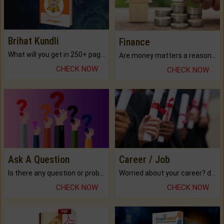
Brihat Kundli
Finance
What will you get in 250+ pages Colored Brihat Kundli.
Are money matters a reason for the dark-circles under your eyes?
CHECK NOW
CHECK NOW
Ask A Question
Career / Job
Is there any question or problem lingering.
Worried about your career? don't know what is.
CHECK NOW
CHECK NOW