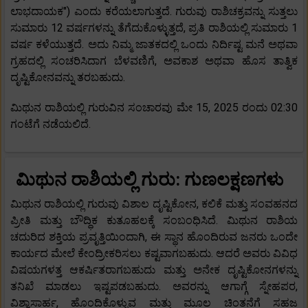
ಲಾಭದಾಯಕ") ಎಂದು ಕರೆಯಲಾಗುತ್ತದೆ. ಗುರುವು ರಾಶಿಚಕ್ರವನ್ನು ಸುತ್ತಲು
ಸುಮಾರು 12 ವರ್ಷಗಳನ್ನು ತೆಗೆದುಕೊಳ್ಳುತ್ತದೆ, ಪ್ರತಿ ರಾಶಿಯಲ್ಲಿ ಸುಮಾರು 1
ವರ್ಷ ಕಳೆಯುತ್ತದೆ. ಅದು ನಿಮ್ಮ ಜಾತಕದಲ್ಲಿ ಒಂದು ನಿರ್ದಿಷ್ಟ ಮನೆ ಅಥವಾ
ಗ್ರಹದಲ್ಲಿ ಸಂಚರಿಸಿದಾಗ ಬೆಳವಣಿಗೆ, ಅವಕಾಶ ಅಥವಾ ಹೊಸ ತಾತ್ವಿಕ
ದೃಷ್ಟಿಕೋನವನ್ನು ತರಬಹುದು.
ಮಿಥುನ ರಾಶಿಯಲ್ಲಿ ಗುರುವಿನ ಸಂಚಾರವು ಮೇ 15, 2025 ರಂದು 02:30
ಗಂಟೆಗೆ ನಡೆಯಲಿದೆ.
ಮಿಥುನ ರಾಶಿಯಲ್ಲಿ ಗುರು: ಗುಣಲಕ್ಷಣಗಳು
ಮಿಥುನ ರಾಶಿಯಲ್ಲಿ ಗುರುವು ವಿಶಾಲ ದೃಷ್ಟಿಕೋನ, ಕಲಿಕೆ ಮತ್ತು ಸಂವಹನದ
ಪ್ರೀತಿ ಮತ್ತು ಬೌದ್ಧಿಕ ಕುತೂಹಲಕ್ಕೆ ಸಂಬಂಧಿಸಿದೆ. ಮಿಥುನ ರಾಶಿಯ
ಚದುರಿದ ಶಕ್ತಿಯ ಪ್ರವೃತ್ತಿಯಿಂದಾಗಿ, ಈ ಸ್ಥಾನ ಹೊಂದಿರುವ ಜನರು ಒಂದೇ
ಕಾರ್ಯದ ಮೇಲೆ ಕೇಂದ್ರೀಕರಿಸಲು ಕಷ್ಟವಾಗಬಹುದು. ಆದರೆ ಅವರು ವಿವಿಧ
ವಿಷಯಗಳತ್ತ ಆಕರ್ಷಿತರಾಗಬಹುದು ಮತ್ತು ಅನೇಕ ದೃಷ್ಟಿಕೋನಗಳನ್ನು
ತನಿಖೆ ಮಾಡಲು ಇಷ್ಟಪಡಬಹುದು. ಅವರನ್ನು ಆಗಾಗ್ಗೆ ಸ್ನೇಹಪರ,
ವಿಶ್ವಾಸಾರ್ಹ, ಹೊಂದಿಕೊಳ್ಳುವ ಮತ್ತು ಮೂಲ ಚಿಂತನೆಗೆ ಸಹಜ