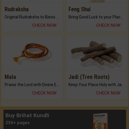
Rudraksha
Feng Shui
Original Rudraksha to Bless Your Way.
Bring Good Luck to your Place with Feng Shui.
CHECK NOW
CHECK NOW
Mala
Jadi (Tree Roots)
Praise the Lord with Divine Energies of Mala.
Keep Your Place Holy with Jadi.
CHECK NOW
CHECK NOW
Buy Brihat Kundli
250+ pages