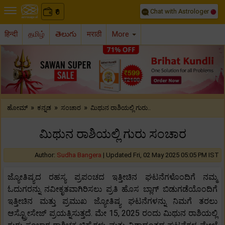
Chat with Astrologer
0
₹
हिन्दी
தமிழ்
తెలుగు
मराठी
More
Previous
Nex
»
»
»
ಹೋಮ್
ಕನ್ನಡ
ಸಂಚಾರ
ಮಿಥುನ ರಾಶಿಯಲ್ಲಿ ಗುರು..
ಮಿಥುನ ರಾಶಿಯಲ್ಲಿ ಗುರು ಸಂಚಾರ
Author:
Sudha Bangera
|
Updated Fri, 02 May 2025 05:05 PM IST
ಜ್ಯೋತಿಷ್ಯದ ರಹಸ್ಯ ಪ್ರಪಂಚದ ಇತ್ತೀಚಿನ ಘಟನೆಗಳೊಂದಿಗೆ ನಮ್ಮ
ಓದುಗರನ್ನು ನವೀಕೃತವಾಗಿರಿಸಲು ಪ್ರತಿ ಹೊಸ ಬ್ಲಾಗ್ ಬಿಡುಗಡೆಯೊಂದಿಗೆ
ಇತ್ತೀಚಿನ ಮತ್ತು ಪ್ರಮುಖ ಜ್ಯೋತಿಷ್ಯ ಘಟನೆಗಳನ್ನು ನಿಮಗೆ ತರಲು
ಆಸ್ಟ್ರೋಸೇಜ್ ಪ್ರಯತ್ನಿಸುತ್ತದೆ. ಮೇ 15, 2025 ರಂದು ಮಿಥುನ ರಾಶಿಯಲ್ಲಿ