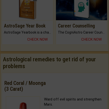
AstroSage Year Book
Career Counselling
AstroSage Yearbook is a channel to fulfill your dreams and destiny.
The CogniAstro Career Counselling Report is the most comprehensive report available on this topic.
CHECK NOW
CHECK NOW
Astrological remedies to get rid of your
problems
Red Coral / Moonga
(3 Carat)
Ward off evil spirits and strengthen
Mars.