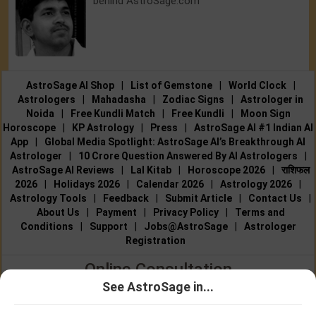
behind AstroSage.com
AstroSage AI Shop
|
List of Gemstone
|
World Clock
|
Astrologers
|
Mahadasha
|
Zodiac Signs
|
Astrologer in
Noida
|
Free Kundli Match
|
Free Kundli
|
Moon Sign
Horoscope
|
KP Astrology
|
Press
|
AstroSage AI #1 Indian AI
App
|
Global Media Spotlight: AstroSage AI’s Breakthrough AI
Astrologer
|
10 Crore Question Answered By AI Astrologers
|
AstroSage AI Reviews
|
Lal Kitab
|
Horoscope 2026
|
राशिफल
2026
|
Holidays 2026
|
Calendar 2026
|
Astrology 2026
|
Astrology Tools
|
Feedback
|
Submit Article
|
Contact Us
|
About Us
|
Payment
|
Privacy Policy
|
Terms and
Conditions
|
Support
|
Jobs@AstroSage
|
Astrologer
Registration
Online Consultation
See AstroSage in...
Talk to Astrologers
|
Chat with Astrologer
|
Online Astrology
Talk To
Chat With
Consultation
|
Marriage Astrologers
|
Tarot Readers
|