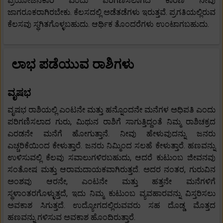
ಪ್ರಯೋಜನಕಾರಿ ಎಂದು ಪರಿಗಣಿಸಲಾಗದ ಕಾರಣ ನೀವು
ಜಾಗರೂಕರಾಗಿರಬೇಕು. ಕೆಲಸದಲ್ಲಿ ಅಡೆತಡೆಗಳು ಇರುತ್ತವೆ. ಪ್ರಗತಿಯಲ್ಲಿರುವ
ಕೆಲಸವು ಸ್ಥಗಿತಗೊಳ್ಳಬಹುದು. ಆರ್ಥಿಕ ತೊಂದರೆಗಳು ಉಂಟಾಗಬಹುದು.
ಲಾಭ ಪಡೆಯುವ ರಾಶಿಗಳು
ವೃಷಭ
ವೃಷಭ ರಾಶಿಯಲ್ಲಿ ಎಂಟನೇ ಮತ್ತು ಹನ್ನೊಂದನೇ ಮನೆಗಳ ಅಧಿಪತಿ ಎಂದು
ಪರಿಗಣಿಸಲಾದ ಗುರು, ಮಿಥುನ ರಾಶಿಗೆ ಸಾಗುತ್ತಿದ್ದಂತೆ ನಿಮ್ಮ ರಾಶಿಚಕ್ರದ
ಎರಡನೇ ಮನೆಗೆ ಹೋಗುತ್ತಾನೆ. ನೀವು ಹೇಳುವುದನ್ನು ಜನರು
ಎಚ್ಚರಿಕೆಯಿಂದ ಕೇಳುತ್ತಾರೆ. ಜನರು ನಿಮ್ಮಿಂದ ಸಲಹೆ ಕೇಳುತ್ತಾರೆ. ಹಣವನ್ನು
ಉಳಿಸುವಲ್ಲಿ ಕೆಲವು ಸವಾಲುಗಳಿರಬಹುದು, ಆದರೆ ಕುಟುಂಬ ಜೀವನವು
ಸಂತೋಷ ಮತ್ತು ಆರಾಮದಾಯಕವಾಗಿರುತ್ತದೆ. ಅದರ ನಂತರ, ಗುರುವಿನ
ಅಂಶವು ಆರನೇ, ಎಂಟನೇ ಮತ್ತು ಹತ್ತನೇ ಮನೆಗಳಿಗೆ
ಸ್ಥಳಾಂತರಗೊಳ್ಳುತ್ತದೆ, ಇದು ನಿಮ್ಮ ಕುಟುಂಬ ವ್ಯವಹಾರವನ್ನು ವಿಸ್ತರಿಸಲು
ಅವಕಾಶ ಸಿಗುತ್ತದೆ. ಉದ್ಯೋಗದಲ್ಲಿರುವವರು ಸಹ ದೊಡ್ಡ ಮೊತ್ತದ
ಹಣವನ್ನು ಗಳಿಸುವ ಅವಕಾಶ ಹೊಂದಿರುತ್ತಾರೆ.