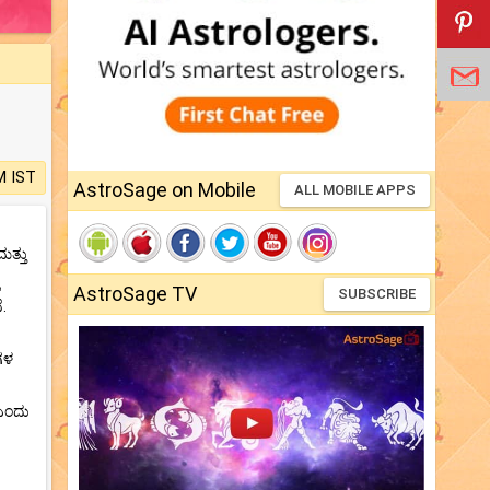
M IST
AstroSage on Mobile
ALL MOBILE APPS
ಮತ್ತು
AstroSage TV
SUBSCRIBE
ೆ.
ಗಳ
 ಎಂದು