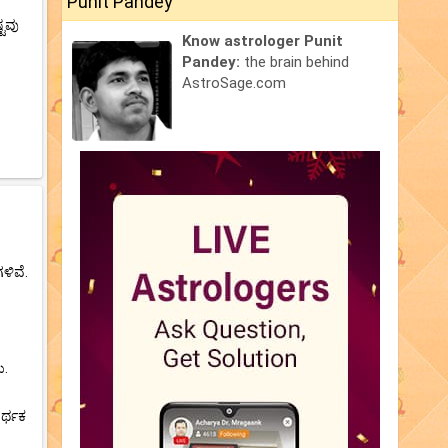
Punit Pandey
್ಟವು
Know astrologer Punit
Pandey:
the brain behind
AstroSage.com
ಳಿವೆ.
ು.
ರ್ಥಕ