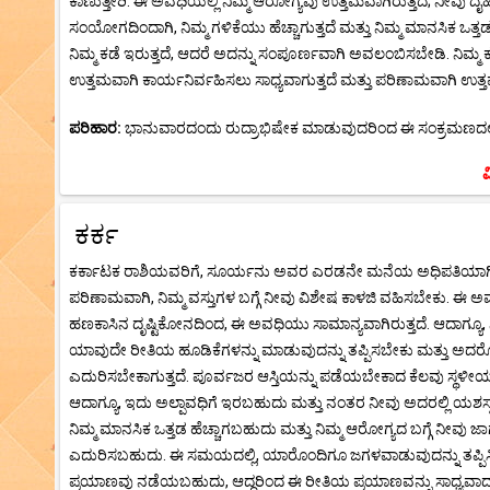
ಕಾಣುತ್ತೀರಿ. ಈ ಅವಧಿಯಲ್ಲಿ ನಿಮ್ಮ ಆರೋಗ್ಯವು ಉತ್ತಮವಾಗಿರುತ್ತದೆ; ನೀವು ದ
ಸಂಯೋಗದಿಂದಾಗಿ, ನಿಮ್ಮ ಗಳಿಕೆಯು ಹೆಚ್ಚಾಗುತ್ತದೆ ಮತ್ತು ನಿಮ್ಮ ಮಾನಸಿಕ ಒತ್ತ
ನಿಮ್ಮ ಕಡೆ ಇರುತ್ತದೆ, ಆದರೆ ಅದನ್ನು ಸಂಪೂರ್ಣವಾಗಿ ಅವಲಂಬಿಸಬೇಡಿ. ನಿಮ್ಮ ಕಡ
ಉತ್ತಮವಾಗಿ ಕಾರ್ಯನಿರ್ವಹಿಸಲು ಸಾಧ್ಯವಾಗುತ್ತದೆ ಮತ್ತು ಪರಿಣಾಮವಾಗಿ ಉತ್
ಪರಿಹಾರ:
ಭಾನುವಾರದಂದು ರುದ್ರಾಭಿಷೇಕ ಮಾಡುವುದರಿಂದ ಈ ಸಂಕ್ರಮಣದಲ್ಲಿ 
ಮ
ಕರ್ಕ
ಕರ್ಕಾಟಕ ರಾಶಿಯವರಿಗೆ, ಸೂರ್ಯನು ಅವರ ಎರಡನೇ ಮನೆಯ ಅಧಿಪತಿಯಾಗಿದ್ದ
ಪರಿಣಾಮವಾಗಿ, ನಿಮ್ಮ ವಸ್ತುಗಳ ಬಗ್ಗೆ ನೀವು ವಿಶೇಷ ಕಾಳಜಿ ವಹಿಸಬೇಕು. ಈ 
ಹಣಕಾಸಿನ ದೃಷ್ಟಿಕೋನದಿಂದ, ಈ ಅವಧಿಯು ಸಾಮಾನ್ಯವಾಗಿರುತ್ತದೆ. ಆದಾಗ್ಯ
ಯಾವುದೇ ರೀತಿಯ ಹೂಡಿಕೆಗಳನ್ನು ಮಾಡುವುದನ್ನು ತಪ್ಪಿಸಬೇಕು ಮತ್ತು ಅದರೊಂದಿಗೆ
ಎದುರಿಸಬೇಕಾಗುತ್ತದೆ. ಪೂರ್ವಜರ ಆಸ್ತಿಯನ್ನು ಪಡೆಯಬೇಕಾದ ಕೆಲವು ಸ್ಥಳ
ಆದಾಗ್ಯೂ, ಇದು ಅಲ್ಪಾವಧಿಗೆ ಇರಬಹುದು ಮತ್ತು ನಂತರ ನೀವು ಅದರಲ್ಲಿ ಯಶಸ್ಸ
ನಿಮ್ಮ ಮಾನಸಿಕ ಒತ್ತಡ ಹೆಚ್ಚಾಗಬಹುದು ಮತ್ತು ನಿಮ್ಮ ಆರೋಗ್ಯದ ಬಗ್ಗೆ ನೀವು 
ಎದುರಿಸಬಹುದು. ಈ ಸಮಯದಲ್ಲಿ, ಯಾರೊಂದಿಗೂ ಜಗಳವಾಡುವುದನ್ನು ತಪ್ಪಿಸಿ 
ಪ್ರಯಾಣವು ನಡೆಯಬಹುದು, ಆದ್ದರಿಂದ ಈ ರೀತಿಯ ಪ್ರಯಾಣವನ್ನು ಸಾಧ್ಯವಾದಷ್ಟು 