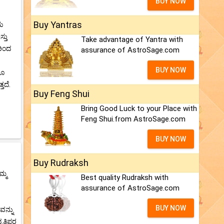
BUY NOW
Buy Yantras
ಿಯ
್ತು
Take advantage of Yantra with
ರಿಂದ
assurance of AstroSage.com
BUY NOW
ರೂ
ತದೆ.
Buy Feng Shui
Bring Good Luck to your Place with
Feng Shui.from AstroSage.com
BUY NOW
Buy Rudraksh
ಮ್ಮ
Best quality Rudraksh with
assurance of AstroSage.com
BUY NOW
ವನ್ನು
ತ್ತಿಪರ