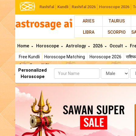
Rashifal
Kundli
Rashifal 2026
Horoscope 2026
T
ARIES
TAURUS
LIBRA
SCORPIO
S
Home
Horoscope
Astrology
2026
Occult
Fr
Free Kundli
Horoscope Matching
Horoscope 2026
राशि
AstroSage AI Shop
Personalized
Name
Da
Horoscope