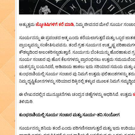
ಅತ್ಯುತ್ತಮ
ಜ್ಯೋತಿಷಿಗಳಿಗೆ ಕರೆ ಮಾಡಿ
, ನಿಮ್ಮ ಜೀವನದ ಮೇಲೆ ಸೂರ್ಯ ಸಂಚಾರದ
ಸೂರ್ಯನನ್ನು ಈ ಪ್ರಪಂಚದ ಆತ್ಮ ಎಂದು ಕರೆಯಲಾಗುತ್ತದೆ ಮತ್ತು ಒಬ್ಬರ ಜಾತಕದಲ
ಪ್ರಾಬಲ್ಯವನ್ನು ಸಂಕೇತಿಸುವವನು. ತಂದೆ ಗ್ರಹ ಸೂರ್ಯನ ಉತ್ಕೃಷ್ಟ ಪರಿಣಾಮಗಳಿ
ಕೌಶಲ್ಯದಿಂದ ಅಲಂಕರಿಸಲ್ಪಡುತ್ತಾನೆ. ಸೂರ್ಯನು ಬೆಂಕಿಯನ್ನು ಹೊರಹಾಕುವ ಗ್ರಹ
ಸೂರ್ಯ ಸಂಚಾರ ವು ಹೊಸ ಕೆಲಸಗಳನ್ನು ಪ್ರಾರಂಭಿಸಲು ಉತ್ತಮ ಸಮಯವೆಂದು ಪರಿ
ಯಶಸ್ಸನ್ನು ಬಯಸಿದರೆ, ಅಡಿಪಾಯ ಹಾಕಲು ಇದು ಸರಿಯಾದ ಸಮಯ ಮತ್ತು ಎಲ್ಲದರ ಪ
ಕುಂಭರಾಶಿಯಲ್ಲಿ ಸೂರ್ಯ ಸಂಚಾರ ವು ನಿಮಗೆ ಉತ್ತಮ ಫಲಿತಾಂಶಗಳನ್ನು ತರುತ್ತದೆ. 
ನಿಮ್ಮ ದೃಷ್ಟಿಕೋನಗಳನ್ನು ಸರಿಯಾದ ದಿಕ್ಕಿನಲ್ಲಿ ತಳ್ಳುವ ಮೂಲಕ ನಿಮಗೆ ಸಮೃದ್ಧಿಯನ
ಈ ಲೇಖನದಲ್ಲಿನ ಮುನ್ಸೂಚನೆಗಳು ಚಂದ್ರನ ಚಿಹ್ನೆಗಳನ್ನು ಆಧರಿಸಿವೆ. ಉತ್ತಮ
ಜ
ತಿಳಿಯಿರಿ.
ಕುಂಭರಾಶಿಯಲ್ಲಿ ಸೂರ್ಯ ಸಂಚಾರ ಮತ್ತು ಸೂರ್ಯ-ಶನಿ ಸಂಯೋಗ
ಸೂರ್ಯನನ್ನು ಶನಿಯ ತಂದೆ ಎಂದು ಪರಿಗಣಿಸಲಾಗುತ್ತದೆ ಮತ್ತು ಇದು ಉರಿಯುತ್