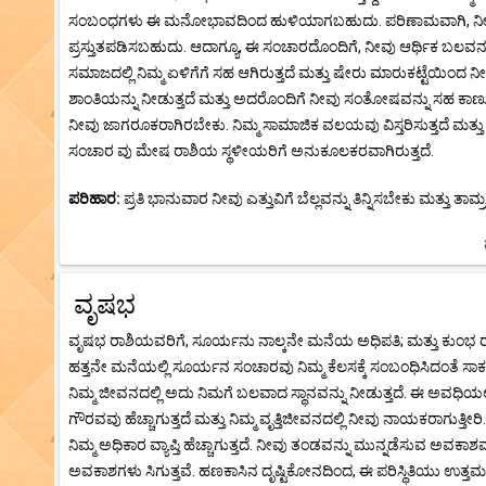
ಸಂಬಂಧಗಳು ಈ ಮನೋಭಾವದಿಂದ ಹುಳಿಯಾಗಬಹುದು. ಪರಿಣಾಮವಾಗಿ, ನೀವು ನ
ಪ್ರಸ್ತುತಪಡಿಸಬಹುದು. ಆದಾಗ್ಯೂ, ಈ ಸಂಚಾರದೊಂದಿಗೆ, ನೀವು ಆರ್ಥಿಕ ಬಲವನ
ಸಮಾಜದಲ್ಲಿ ನಿಮ್ಮ ಏಳಿಗೆಗೆ ಸಹ ಆಗಿರುತ್ತದೆ ಮತ್ತು ಷೇರು ಮಾರುಕಟ್ಟೆಯಿಂದ
ಶಾಂತಿಯನ್ನು ನೀಡುತ್ತದೆ ಮತ್ತು ಅದರೊಂದಿಗೆ ನೀವು ಸಂತೋಷವನ್ನು ಸಹ ಕಾಣುತ
ನೀವು ಜಾಗರೂಕರಾಗಿರಬೇಕು. ನಿಮ್ಮ ಸಾಮಾಜಿಕ ವಲಯವು ವಿಸ್ತರಿಸುತ್ತದೆ ಮತ್
ಸಂಚಾರ ವು ಮೇಷ ರಾಶಿಯ ಸ್ಥಳೀಯರಿಗೆ ಅನುಕೂಲಕರವಾಗಿರುತ್ತದೆ.
ಪರಿಹಾರ:
ಪ್ರತಿ ಭಾನುವಾರ ನೀವು ಎತ್ತುವಿಗೆ ಬೆಲ್ಲವನ್ನು ತಿನ್ನಿಸಬೇಕು ಮತ್ತು ತಾಮ್
ವೃಷಭ
ವೃಷಭ ರಾಶಿಯವರಿಗೆ, ಸೂರ್ಯನು ನಾಲ್ಕನೇ ಮನೆಯ ಅಧಿಪತಿ; ಮತ್ತು ಕುಂಭ ರಾಶಿಯಲ
ಹತ್ತನೇ ಮನೆಯಲ್ಲಿ ಸೂರ್ಯನ ಸಂಚಾರವು ನಿಮ್ಮ ಕೆಲಸಕ್ಕೆ ಸಂಬಂಧಿಸಿದಂತೆ ಸಾ
ನಿಮ್ಮ ಜೀವನದಲ್ಲಿ ಅದು ನಿಮಗೆ ಬಲವಾದ ಸ್ಥಾನವನ್ನು ನೀಡುತ್ತದೆ. ಈ ಅವಧಿಯಲ್ಲಿ
ಗೌರವವು ಹೆಚ್ಚಾಗುತ್ತದೆ ಮತ್ತು ನಿಮ್ಮ ವೃತ್ತಿಜೀವನದಲ್ಲಿ ನೀವು ನಾಯಕರಾಗುತ್ತೀರಿ
ನಿಮ್ಮ ಅಧಿಕಾರ ವ್ಯಾಪ್ತಿ ಹೆಚ್ಚಾಗುತ್ತದೆ. ನೀವು ತಂಡವನ್ನು ಮುನ್ನಡೆಸುವ ಅವಕಾ
ಅವಕಾಶಗಳು ಸಿಗುತ್ತವೆ. ಹಣಕಾಸಿನ ದೃಷ್ಟಿಕೋನದಿಂದ, ಈ ಪರಿಸ್ಥಿತಿಯು ಉತ್ತಮವಾಗಿರ