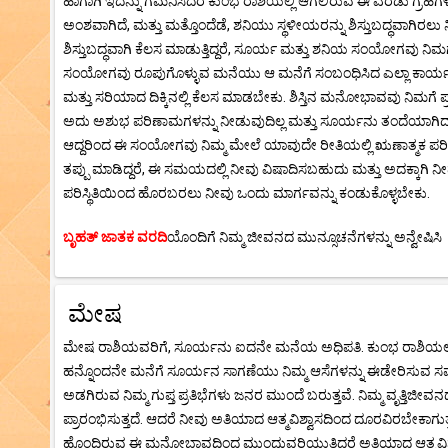
ಹಾಗಾಗಿ ಇದನ್ನು ಗಮನಿಸಿದರೆ ಕುಂಭ ರಾಶಿಯಲ್ಲಿ ಆಗಲಿರುವ ಈ ಎರಡು ಗ್ರಹಗ
ಅಂಶವಾಗಿದೆ, ಮತ್ತು ಮತ್ತೊಂದೆಡೆ, ಶನಿಯು ಸ್ಥಳೀಯರನ್ನು ಶಿಸ್ತುಬದ್ಧವಾಗಿರಲು ನ
ಶಿಸ್ತುಬದ್ಧವಾಗಿ ಕೆಲಸ ಮಾಡುತ್ತಿದ್ದರೆ, ಸೂರ್ಯ ಮತ್ತು ಶನಿಯ ಸಂಯೋಗವು ನಿಮಗ
ಸಂಯೋಗವು ರೂಪುಗೊಳ್ಳುವ ಮನೆಯು ಆ ಮನೆಗೆ ಸಂಬಂಧಿಸಿದ ಎಲ್ಲಾ ಕಾರ್ಯಗಳಲ್ಲಿ ನಿಮ
ಮತ್ತು ಸರಿಯಾದ ದಿಕ್ಕಿನಲ್ಲಿ ಕೆಲಸ ಮಾಡಬೇಕು. ಶಿಸ್ತಿನ ಮನೋಭಾವವು ನಿಮಗೆ
ಅದು ಅಶುಭ ಪರಿಣಾಮಗಳನ್ನು ನೀಡುವುದಿಲ್ಲ ಮತ್ತು ಸೂರ್ಯನು ತಂದೆಯಾಗಿದ್ದಾನ
ಆದ್ದರಿಂದ ಈ ಸಂಯೋಗವು ನಿಮ್ಮ ಮೇಲೆ ಯಾವುದೇ ರೀತಿಯಲ್ಲಿ ಋಣಾತ್ಮಕ ಪರಿ
ತಪ್ಪು ಮಾಡಿದ್ದರೆ, ಈ ಸಮಯದಲ್ಲಿ ನೀವು ವಿಷಾದಿಸಬಹುದು ಮತ್ತು ಅದಕ್ಕಾಗಿ 
ಪರಿಸ್ಥಿತಿಯಿಂದ ಹೊರಬರಲು ನೀವು ಒಂದು ಮಾರ್ಗವನ್ನು ಕಂಡುಕೊಳ್ಳಬೇಕು.
ಬೃಹತ್ ಜಾತಕ ವರದಿ
ಯೊಂದಿಗೆ ನಿಮ್ಮ ಜೀವನದ ಮುನ್ಸೂಚನೆಗಳನ್ನು ಅನ್ವೇಷಿಸಿ
ಮೇಷ
ಮೇಷ ರಾಶಿಯವರಿಗೆ, ಸೂರ್ಯನು ಐದನೇ ಮನೆಯ ಅಧಿಪತಿ. ಕುಂಭ ರಾಶಿಯಲ್ಲಿ ಈ ಸ
ಹನ್ನೊಂದನೇ ಮನೆಗೆ ಸೂರ್ಯನ ಸಾಗಣೆಯು ನಿಮ್ಮ ಆಸೆಗಳನ್ನು ಈಡೇರಿಸುವ ಸಮಯವಾ
ಅಡಗಿರುವ ನಿಮ್ಮ ಗುಪ್ತ ಪ್ರತಿಭೆಗಳು ಜನರ ಮುಂದೆ ಬರುತ್ತವೆ. ನಿಮ್ಮ ವೃತ್ತಿಜೀವನ
ಪ್ರಾರಂಭಿಸುತ್ತದೆ. ಆದರೆ ನೀವು ಅತಿಯಾದ ಆತ್ಮವಿಶ್ವಾಸದಿಂದ ದೂರವಿರಬೇಕಾಗುತ
ಹೊಂದಿರುವ ಈ ಮನೋಭಾವದಿಂದ ಮುಂದುವರಿಯುತ್ತಿದ್ದರೆ ಅತಿಯಾದ ಆತ್ಮವಿಶ್ವಾಸ