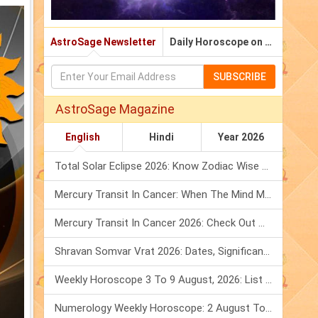
AstroSage Newsletter
Daily Horoscope on Email
SUBSCRIBE
AstroSage Magazine
English
Hindi
Year 2026
Total Solar Eclipse 2026: Know Zodiac Wise Prediction
Mercury Transit In Cancer: When The Mind Meets The Heart!
Mercury Transit In Cancer 2026: Check Out What It Brings For You
Shravan Somvar Vrat 2026: Dates, Significance & Rituals In August
Weekly Horoscope 3 To 9 August, 2026: List Of Fasts & Festivals
Numerology Weekly Horoscope: 2 August To 8 August, 2026