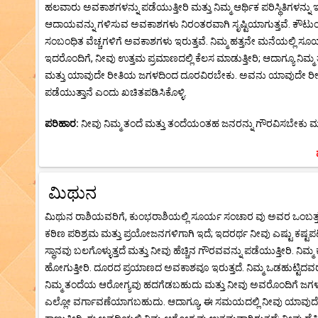
ಹಲವಾರು ಅವಕಾಶಗಳನ್ನು ಪಡೆಯುತ್ತೀರಿ ಮತ್ತು ನಿಮ್ಮ ಆರ್ಥಿಕ ಪರಿಸ್ಥಿತಿಗಳನ್ನ
ಆದಾಯವನ್ನು ಗಳಿಸುವ ಅವಕಾಶಗಳು ನಿರಂತರವಾಗಿ ಸೃಷ್ಟಿಯಾಗುತ್ತವೆ. ಕೌಟುಂಬ
ಸಂಬಂಧಿತ ವೆಚ್ಚಗಳಿಗೆ ಅವಕಾಶಗಳು ಇರುತ್ತವೆ. ನಿಮ್ಮ ಹತ್ತನೇ ಮನೆಯಲ್ಲಿ ಸೂ
ಇದರೊಂದಿಗೆ, ನೀವು ಉತ್ತಮ ಪ್ರಮಾಣದಲ್ಲಿ ಕೆಲಸ ಮಾಡುತ್ತೀರಿ; ಆದಾಗ್ಯೂ ನಿಮ್
ಮತ್ತು ಯಾವುದೇ ರೀತಿಯ ಜಗಳದಿಂದ ದೂರವಿರಬೇಕು. ಅವನು ಯಾವುದೇ ರೀತಿ
ಪಡೆಯುತ್ತಾನೆ ಎಂದು ಖಚಿತಪಡಿಸಿಕೊಳ್ಳಿ.
ಪರಿಹಾರ:
ನೀವು ನಿಮ್ಮ ತಂದೆ ಮತ್ತು ತಂದೆಯಂತಹ ಜನರನ್ನು ಗೌರವಿಸಬೇಕು ಮತ್ತು
ಮಿಥುನ
ಮಿಥುನ ರಾಶಿಯವರಿಗೆ, ಕುಂಭರಾಶಿಯಲ್ಲಿ ಸೂರ್ಯ ಸಂಚಾರ ವು ಅವರ ಒಂಬತ
ಕಠಿಣ ಪರಿಶ್ರಮ ಮತ್ತು ಪ್ರಯೋಜನಗಳಿಗಾಗಿ ಇದೆ; ಇದರರ್ಥ ನೀವು ಎಷ್ಟು ಕಷ್ಟಪಟ
ಸ್ಥಾನವು ಬಲಗೊಳ್ಳುತ್ತದೆ ಮತ್ತು ನೀವು ಹೆಚ್ಚಿನ ಗೌರವವನ್ನು ಪಡೆಯುತ್ತೀರಿ. ನಿಮ್ಮ
ಹೋಗುತ್ತೀರಿ. ದೂರದ ಪ್ರಯಾಣದ ಅವಕಾಶವೂ ಇರುತ್ತದೆ. ನಿಮ್ಮ ಒಡಹುಟ್ಟಿದವರ
ನಿಮ್ಮ ತಂದೆಯ ಆರೋಗ್ಯವು ಹದಗೆಡಬಹುದು ಮತ್ತು ನೀವು ಅವರೊಂದಿಗೆ ಜಗಳವಾಡು
ಎಲ್ಲೋ ವರ್ಗಾವಣೆಯಾಗಬಹುದು. ಆದಾಗ್ಯೂ, ಈ ಸಮಯದಲ್ಲಿ ನೀವು ಯಾವುದೇ ಹೊಸ