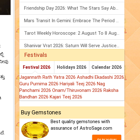
Friendship Day 2026: What The Stars Say About Your Best Friend!
Mars Transit In Gemini: Embrace The Period Full Of Energy & Intelligence
Tarot Weekly Horoscope: 2 August To 8 August, 2026
Shanivar Vrat 2026: Saturn Will Serve Justice In Sawan Month!
ದ
ಲಿ
Festivals
 ನೀವು
Festival 2026
Holidays 2026
Calendar 2026
್ತು
Jagannath Rath Yatra 2026
Ashadhi Ekadashi 2026
Guru Purnima 2026
Hariyali Teej 2026
Nag
Panchami 2026
Onam/Thiruvonam 2026
Raksha
Bandhan 2026
Kajari Teej 2026
ಿ
Buy Gemstones
Best quality gemstones with
assurance of AstroSage.com
ದೆ.