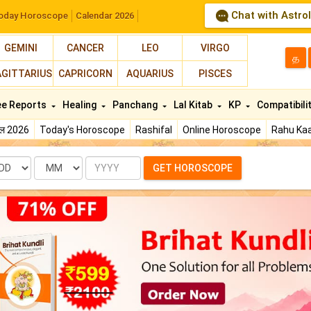
Chat with Astro
oday Horoscope
Calendar 2026
GEMINI
CANCER
LEO
VIRGO
த
AGITTARIUS
CAPRICORN
AQUARIUS
PISCES
ee Reports
Healing
Panchang
Lal Kitab
KP
Compatibili
फल 2026
Today's Horoscope
Rashifal
Online Horoscope
Rahu Kaa
te
Month
Year
GET HOROSCOPE