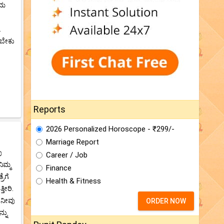
ತಮ
.
ಳಬೇಕು
Reports
2026 Personalized Horoscope - ₹299/-
Marriage Report
ು
Career / Job
ಿಮ್ಮ
Finance
ರೆಗೆ
Health & Fitness
ತೀರಿ.
 ನೀವು
ORDER NOW
್ನು