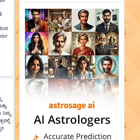
ವು
ದರಿಂದ
ೂರ್ಯ
ಮ
ತ್ತು
 ನಿಮ್ಮ
ರದಲ್ಲಿ
ಚಿನ
ು