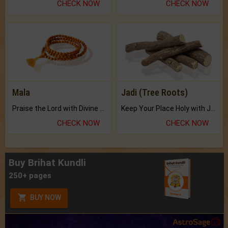
CHECK NOW
CHECK NOW
Mala
Jadi (Tree Roots)
Praise the Lord with Divine Energies of Mala.
Keep Your Place Holy with Jadi.
CHECK NOW
CHECK NOW
Buy Brihat Kundli
250+ pages
BUY NOW