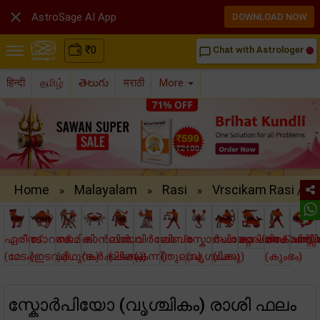

AstroSage AI App
DOWNLOAD NOW
₹
0
Chat with Astrologer
chat_bubble_outline
हिन्दी
தமிழ்
తెలుగు
मराठी
More
Home
Malayalam
Rasi
Vrscikam Rasi /..
»
»
»
ഏരീസ്
ടോറസ്
ജെമിനി
കാന്‍സര്‍
ലിയോ
വിര്‍ഗോ
ലിബ്ര
സ്കോര്‍പിയോ
സഗറ്റെറിയസ്
കാപ്രികോണ്‍(
അക്വാറി
പിസ്സ
(മേടം)
(ഇടവം)
(മിഥുനം)
(കര്‍ക്കിടകം)
(ചിങ്ങം)
(കന്നി)
(തുലാം)
(വൃശ്ചികം)
(ധനു)
(കുംഭം)
സ്കോര്‍പിയോ (വൃശ്ചികം) രാശി ഫലം