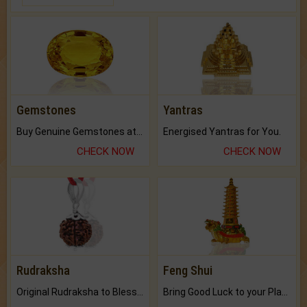
Gemstones
Yantras
Buy Genuine Gemstones at Best Prices.
Energised Yantras for You.
CHECK NOW
CHECK NOW
Rudraksha
Feng Shui
Original Rudraksha to Bless Your Way.
Bring Good Luck to your Place with Feng Shui.