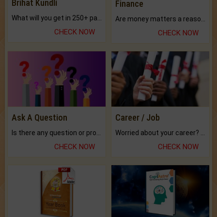
Brihat Kundli
Finance
What will you get in 250+ pages Colored Brihat Kundli.
Are money matters a reason for the dark-circles under your eyes?
CHECK NOW
CHECK NOW
Ask A Question
Career / Job
Is there any question or problem lingering.
Worried about your career? don't know what is.
CHECK NOW
CHECK NOW