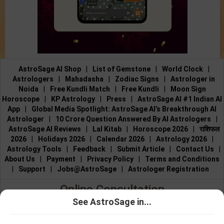
AstroSage AI Shop
|
List of Gemstone
|
World Clock
|
Astrologers
|
Mahadasha
|
Zodiac Signs
|
Astrologer in
Noida
|
Free Kundli Match
|
Free Kundli
|
Moon Sign
Horoscope
|
KP Astrology
|
Press
|
AstroSage AI #1 Indian AI
App
|
Global Media Spotlight: AstroSage AI’s Breakthrough AI
Astrologer
|
10 Crore Question Answered By AI Astrologers
|
AstroSage AI Reviews
|
Lal Kitab
|
Horoscope 2026
|
राशिफल
2026
|
Holidays 2026
|
Calendar 2026
|
Astrology 2026
|
Astrology Tools
|
Feedback
|
Submit Article
|
Contact Us
|
About Us
|
Payment
|
Privacy Policy
|
Terms and Conditions
|
Support
|
Jobs@AstroSage
|
Astrologer Registration
Online Consultation
See AstroSage in...
Talk to Astrologers
|
Chat with Astrologer
|
Online Astrology
ജ്യോതിഷിയുമായി
ജ്യോതിഷിയുമായി
Consultation
|
Marriage Astrologers
|
Tarot Readers
|
സംസാരിക്കുക
ചാറ്റ് ചെയ്യുക