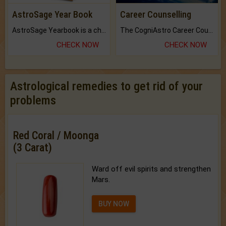
AstroSage Year Book
Career Counselling
AstroSage Yearbook is a channel to fulfill your dreams and destiny.
The CogniAstro Career Counselling Report is the most comprehensive report available on this topic.
CHECK NOW
CHECK NOW
Astrological remedies to get rid of your
problems
Red Coral / Moonga
(3 Carat)
Ward off evil spirits and strengthen
Mars.
BUY NOW