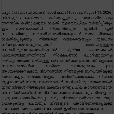
സ്കോര്‍പിയോ (വൃശ്ചികം) രാശി ഫലം (Tuesday, August 11, 2026)
നിങ്ങളുടെ ശക്തമായ ഉല്പതിഷ്ണുതയും ഭയരാഹിത്യവും
മാനസിക കഴിവുകളുടെ ശക്തി വളരെയധികം വർദ്ധിപ്പിക്കും.
ഈ സംവേഗശക്തി നിലനിർത്തുക എങ്കിൽ ഏത്
സാഹചര്യവും നിയന്ത്രണത്തിലാക്കുവാൻ അത് നിങ്ങളെ
ശക്തിപ്പെടുത്തും. നിങ്ങൾക്ക് വളരെയെളുപ്പം മൂലധനം
സ്വരൂപിക്കുവാനും-പുറത്ത് കടമായിട്ടുള്ളവ
ശേഖരിക്കുവാനും-അല്ലെങ്കിൽ പുതിയ പദ്ധതികളിൽ
പ്രവർത്തിക്കുന്നതിനായി നിക്ഷേപങ്ങൾ ചോദിക്കുവാനും
കഴിയും തപാൽ വഴിയുള്ള ഒരു കത്ത് കുടുംബത്തിൽ ഒട്ടാകെ
സന്തോഷത്തിന്‍റെ വാർത്ത കൊണ്ടുവരും. ഈ
ആശ്ചര്യജനകമായ ദിവസത്തിൽ നിങ്ങളുടെ ബന്ധത്തിലുള്ള
പരാതികളും വിരോധങ്ങളും അപ്രത്യക്ഷമാകും. നിങ്ങൾ
മറ്റുള്ളവരിൽ നിന്നും സഹായങ്ങൾ സ്വീകരിക്കുകയാണെങ്കിൽ
ഇന്ന് നിങ്ങൾ നിങ്ങളുടെ ലക്ഷ്യം നേടും. ചില കാരണങ്ങളാൽ,
നിങ്ങൾക്ക് ഓഫീസിൽ നിന്ന് നേരത്തെ പോകാനും, നിങ്ങളുടെ
കുടുംബാംഗങ്ങൾക്കൊപ്പം ഒരു വിനോദയാത്രയ്‌ക്കോ മറ്റോ
പോകുകയും ചെയ്യും. നിങ്ങളുടെ പങ്കാളിയോടൊപ്പമുള്ള
അതിശയകരമായ ഒരു ദിവസമായി ഇത് മാറാൻ പോകുന്നു.