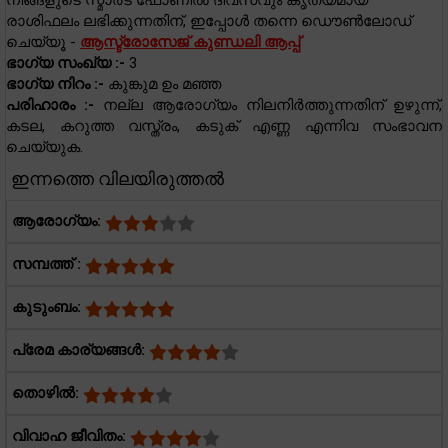
നിങ്ങളുടെ സ്മാർട് ഫോണിൽ ദിവസവും കൃത്യമായ
രാശിഫലം ലഭിക്കുന്നതിന്, ഇപ്പോൾ തന്നെ ഡൌൺലോഡ്
ചെയ്യൂ -
ആസ്ട്രോസേജ് കുണ്ഡലി ആപ്പ്
ഭാഗ്യ സംഖ്യ :-
3
ഭാഗ്യ നിറം :-
കുങ്കുമ ഉം മഞ്ഞ
പരിഹാരം :-
നല്ല ആരോഗ്യം നിലനിർത്തുന്നതിന് ഉഴുന്ന്,
കടല, കറുത്ത വസ്ത്രം, കടുക് എണ്ണ എന്നിവ സംഭാവന
ചെയ്യുക.
ഇന്നത്തെ വിലയിരുത്തൽ
ആരോഗ്യം:
സമ്പത്ത് :
കുടുംബം:
പ്രേമ കാര്യങ്ങൾ:
തൊഴിൽ:
വിവാഹ ജീവിതം: