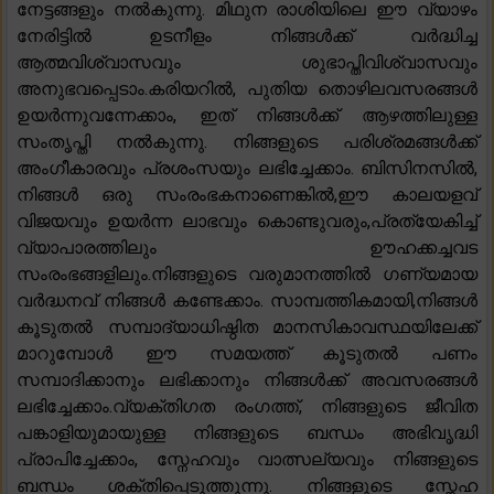
നേട്ടങ്ങളും നൽകുന്നു. മിഥുന രാശിയിലെ ഈ വ്യാഴം
നേരിട്ടിൽ ഉടനീളം നിങ്ങൾക്ക് വർദ്ധിച്ച
ആത്മവിശ്വാസവും ശുഭാപ്തിവിശ്വാസവും
അനുഭവപ്പെടാം.കരിയറിൽ, പുതിയ തൊഴിലവസരങ്ങൾ
ഉയർന്നുവന്നേക്കാം, ഇത് നിങ്ങൾക്ക് ആഴത്തിലുള്ള
സംതൃപ്തി നൽകുന്നു. നിങ്ങളുടെ പരിശ്രമങ്ങൾക്ക്
അംഗീകാരവും പ്രശംസയും ലഭിച്ചേക്കാം. ബിസിനസിൽ,
നിങ്ങൾ ഒരു സംരംഭകനാണെങ്കിൽ,ഈ കാലയളവ്
വിജയവും ഉയർന്ന ലാഭവും കൊണ്ടുവരും,പ്രത്യേകിച്ച്
വ്യാപാരത്തിലും ഊഹക്കച്ചവട
സംരംഭങ്ങളിലും.നിങ്ങളുടെ വരുമാനത്തിൽ ഗണ്യമായ
വർദ്ധനവ് നിങ്ങൾ കണ്ടേക്കാം. സാമ്പത്തികമായി,നിങ്ങൾ
കൂടുതൽ സമ്പാദ്യാധിഷ്ഠിത മാനസികാവസ്ഥയിലേക്ക്
മാറുമ്പോൾ ഈ സമയത്ത് കൂടുതൽ പണം
സമ്പാദിക്കാനും ലഭിക്കാനും നിങ്ങൾക്ക് അവസരങ്ങൾ
ലഭിച്ചേക്കാം.വ്യക്തിഗത രംഗത്ത്, നിങ്ങളുടെ ജീവിത
പങ്കാളിയുമായുള്ള നിങ്ങളുടെ ബന്ധം അഭിവൃദ്ധി
പ്രാപിച്ചേക്കാം, സ്നേഹവും വാത്സല്യവും നിങ്ങളുടെ
ബന്ധം ശക്തിപ്പെടുത്തുന്നു. നിങ്ങളുടെ സ്നേഹ