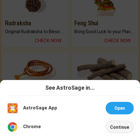
Rudraksha
Feng Shui
Original Rudraksha to Bless Your Way.
Bring Good Luck to your Place with Feng Shui.
CHECK NOW
CHECK NOW
See AstroSage in...
Talk To
Chat With
Mala
Jadi (Tree Roots)
Astrologer
Astrologer
Praise the Lord with Divine Energies of Mala.
Keep Your Place Holy with Jadi.
AstroSage App
Open
CHECK NOW
CHECK NOW
NEW
Chrome
Continue
Home
Shop
Call
Chat
Account
Buy Brihat Kundli