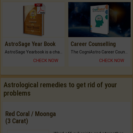
AstroSage Year Book
Career Counselling
AstroSage Yearbook is a channel to fulfill your dreams and destiny.
The CogniAstro Career Counselling Report is the most comprehensive report available on this topic.
CHECK NOW
CHECK NOW
Astrological remedies to get rid of your
problems
Red Coral / Moonga
(3 Carat)