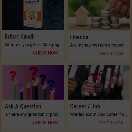
Brihat Kundli
Finance
What will you get in 250+ pages Colored Brihat Kundli.
Are money matters a reason for the dark-circles under your eyes?
CHECK NOW
CHECK NOW
Ask A Question
Career / Job
Is there any question or problem lingering.
Worried about your career? don't know what is.
CHECK NOW
CHECK NOW