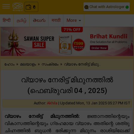
Chat with Astrologer
0
₹
हिन्दी
தமிழ்
తెలుగు
मराठी
More
Previous
Nex
»
»
»
ഹോം
മലയാളം
സംക്രമം
വ്യാഴം നേരിട്ട് മിഥു..
വ്യാഴം നേരിട്ട് മിഥുനത്തിൽ
(ഫെബ്രുവരി 04 , 2025)
Author:
Akhila
|
Updated Mon, 13 Jan 2025 05:27 PM IST
വ്യാഴം നേരിട്ട് മിഥുനത്തിൽ:
ജ്ഞാനത്തിന്റെയും
വികാസത്തിന്റെയും ഗ്രഹമായ വ്യാഴം അതിന്റെ ശത്രു
ചിഹ്നത്തിൽ ബുധൻ ഭരിക്കുന്ന മിഥുനം രാശിയിലേക്ക്