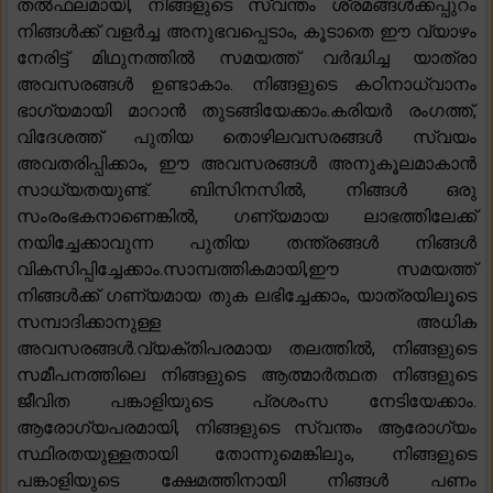
തൽഫലമായി, നിങ്ങളുടെ സ്വന്തം ശ്രമങ്ങൾക്കപ്പുറം
നിങ്ങൾക്ക് വളർച്ച അനുഭവപ്പെടാം, കൂടാതെ ഈ വ്യാഴം
നേരിട്ട് മിഥുനത്തിൽ സമയത്ത് വർദ്ധിച്ച യാത്രാ
അവസരങ്ങൾ ഉണ്ടാകാം. നിങ്ങളുടെ കഠിനാധ്വാനം
ഭാഗ്യമായി മാറാൻ തുടങ്ങിയേക്കാം.കരിയർ രംഗത്ത്,
വിദേശത്ത് പുതിയ തൊഴിലവസരങ്ങൾ സ്വയം
അവതരിപ്പിക്കാം, ഈ അവസരങ്ങൾ അനുകൂലമാകാൻ
സാധ്യതയുണ്ട്. ബിസിനസിൽ, നിങ്ങൾ ഒരു
സംരംഭകനാണെങ്കിൽ, ഗണ്യമായ ലാഭത്തിലേക്ക്
നയിച്ചേക്കാവുന്ന പുതിയ തന്ത്രങ്ങൾ നിങ്ങൾ
വികസിപ്പിച്ചേക്കാം.സാമ്പത്തികമായി,ഈ സമയത്ത്
നിങ്ങൾക്ക് ഗണ്യമായ തുക ലഭിച്ചേക്കാം, യാത്രയിലൂടെ
സമ്പാദിക്കാനുള്ള അധിക
അവസരങ്ങൾ.വ്യക്തിപരമായ തലത്തിൽ, നിങ്ങളുടെ
സമീപനത്തിലെ നിങ്ങളുടെ ആത്മാർത്ഥത നിങ്ങളുടെ
ജീവിത പങ്കാളിയുടെ പ്രശംസ നേടിയേക്കാം.
ആരോഗ്യപരമായി, നിങ്ങളുടെ സ്വന്തം ആരോഗ്യം
സ്ഥിരതയുള്ളതായി തോന്നുമെങ്കിലും, നിങ്ങളുടെ
പങ്കാളിയുടെ ക്ഷേമത്തിനായി നിങ്ങൾ പണം