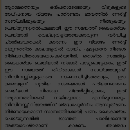
ആറാമത്തെയും ഒൻപതാമത്തെയും വീടുകളുടെ
അധിപനായ വ്യാഴം പന്ത്രണ്ടാം ഭാവത്തിൽ നേരിട്ട്
സഞ്ചരിക്കുകയും നീങ്ങുകയും
ചെയ്യുന്നു.തൽഫലമായി, ഈ സമയത്ത് കൈകാര്യം
ചെയ്യാൻ വെല്ലുവിളിയായേക്കാവുന്ന വർദ്ധിച്ച
പ്രതിബദ്ധതകൾ കാരണം ഈ വ്യാഴം നേരിട്ട്
മിഥുനത്തിൽ കാലയളവിൽ വായ്പ എടുക്കാൻ നിങ്ങൾ
നിർബന്ധിതരായേക്കാം.കരിയറിൽ, തൊഴിൽ സമ്മർദ്ദം
കൈകാര്യം ചെയ്യാൻ നിങ്ങൾ പാടുപെട്ടേക്കാം, ഇത്
ഈ സമയത്ത് തീവ്രമാകാൻ സാധ്യതയുണ്ട്.
ബിസിനസ്സിലുള്ളവരെ സംബന്ധിച്ചിടത്തോളം, ഈ
കാലയളവ് പുതിയ സംരംഭങ്ങൾ പര്യവേക്ഷണം
ചെയ്യാൻ നിങ്ങളെ പ്രേരിപ്പിച്ചേക്കാം, ഇത്
വരുമാനത്തിലേക്ക് നയിച്ചേക്കാം. എന്നിരുന്നാലും,
ബിസിനസ്സ് വിജയത്തിന് ശ്രദ്ധാപൂർവ്വം ആസൂത്രണം
നിർണായകമാണ്. സാമ്പത്തികമായി, പണം കൈകാര്യം
ചെയ്യുന്നതിൽ ജാഗ്രത പാലിക്കേണ്ടത്
അത്യാവശ്യമാണ്, കാരണം അശ്രദ്ധ