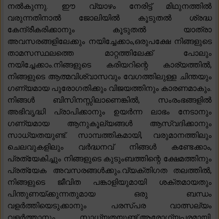
നൽകുന്നു. ഈ വ്യാഴം നേരിട്ട് മിഥുനത്തിൽ
വരുന്നതിനാൽ ജോലിയിൽ കൂടുതൽ ശ്രദ്ധ
കേന്ദ്രീകരിക്കാനും കൂടുതൽ യാത്രാ
അവസരങ്ങളിലേക്കും നയിച്ചേക്കാം,ഒരുപക്ഷേ നിങ്ങളുടെ
താമസസ്ഥലത്തെ മാറ്റത്തിലേക്ക് പോലും
നയിച്ചേക്കാം.നിങ്ങളുടെ കരിയറിന്റെ കാര്യത്തിൽ,
നിങ്ങളുടെ ആത്മവിശ്വാസവും വേഗത്തിലുള്ള ചിന്തയും
ഗണ്യമായ പുരോഗതിക്കും വിജയത്തിനും കാരണമാകും.
നിങ്ങൾ ബിസിനസ്സിലാണെങ്കിൽ, സംരംഭങ്ങളിൽ
അഭിവൃദ്ധി പ്രാപിക്കാനും ഉയർന്ന ലാഭം നേടാനും
ഗണ്യമായ ആനുകൂല്യങ്ങൾ ആസ്വദിക്കാനും
സാധ്യതയുണ്ട്. സാമ്പത്തികമായി, വരുമാനത്തിലും
ചെലവുകളിലും വർദ്ധനവ് നിങ്ങൾ കണ്ടേക്കാം,
പ്രത്യേകിച്ചും നിങ്ങളുടെ കുടുംബത്തിന്റെ ക്ഷേമത്തിനും
പ്രത്യേക അവസരങ്ങൾക്കും.വ്യക്തിഗത തലത്തിൽ,
നിങ്ങളുടെ ജീവിത പങ്കാളിയുമായി ശക്തമായതും
പിന്തുണയ്ക്കുന്നതുമായ ഒരു ബന്ധം
വളർത്തിയെടുക്കാനും പരസ്പര വാത്സല്യം
വളർത്താനും സാധ്യതയുണ്ട്.ആരോഗ്യപരമായി,