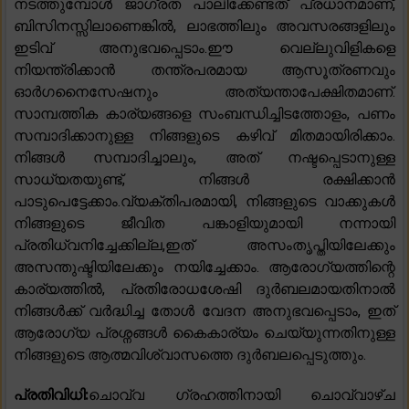
നടത്തുമ്പോൾ ജാഗ്രത പാലിക്കേണ്ടത് പ്രധാനമാണ്,
ബിസിനസ്സിലാണെങ്കിൽ, ലാഭത്തിലും അവസരങ്ങളിലും
ഇടിവ് അനുഭവപ്പെടാം.ഈ വെല്ലുവിളികളെ
നിയന്ത്രിക്കാൻ തന്ത്രപരമായ ആസൂത്രണവും
ഓർഗനൈസേഷനും അത്യന്താപേക്ഷിതമാണ്.
സാമ്പത്തിക കാര്യങ്ങളെ സംബന്ധിച്ചിടത്തോളം, പണം
സമ്പാദിക്കാനുള്ള നിങ്ങളുടെ കഴിവ് മിതമായിരിക്കാം.
നിങ്ങൾ സമ്പാദിച്ചാലും, അത് നഷ്ടപ്പെടാനുള്ള
സാധ്യതയുണ്ട്, നിങ്ങൾ രക്ഷിക്കാൻ
പാടുപെട്ടേക്കാം.വ്യക്തിപരമായി, നിങ്ങളുടെ വാക്കുകൾ
നിങ്ങളുടെ ജീവിത പങ്കാളിയുമായി നന്നായി
പ്രതിധ്വനിച്ചേക്കില്ല,ഇത് അസംതൃപ്തിയിലേക്കും
അസന്തുഷ്ടിയിലേക്കും നയിച്ചേക്കാം. ആരോഗ്യത്തിന്റെ
കാര്യത്തിൽ, പ്രതിരോധശേഷി ദുർബലമായതിനാൽ
നിങ്ങൾക്ക് വർദ്ധിച്ച തോൾ വേദന അനുഭവപ്പെടാം, ഇത്
ആരോഗ്യ പ്രശ്നങ്ങൾ കൈകാര്യം ചെയ്യുന്നതിനുള്ള
നിങ്ങളുടെ ആത്മവിശ്വാസത്തെ ദുർബലപ്പെടുത്തും.
പ്രതിവിധി:
ചൊവ്വ ഗ്രഹത്തിനായി ചൊവ്വാഴ്ച