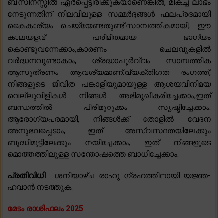
ബിസിനസ്സിൽ ഏർപ്പെട്ടിരിക്കുകയാണെങ്കിൽ, മികച്ച ലാഭം
നേടുന്നതിന് നിലവിലുള്ള സമ്മർദ്ദങ്ങൾ ഫലപ്രദമായി
കൈകാര്യം ചെയ്യേണ്ടതുണ്ട്.സാമ്പത്തികമായി, ഈ
കാലയളവ് പരിമിതമായ ഭാഗ്യം
കൊണ്ടുവന്നേക്കാം,കാരണം ചെലവുകളിൽ
വർദ്ധനവുണ്ടാകാം, ശ്രദ്ധാപൂർവ്വം സാമ്പത്തിക
ആസൂത്രണം ആവശ്യമാണ്.വ്യക്തിഗത രംഗത്ത്,
നിങ്ങളുടെ ജീവിത പങ്കാളിയുമായുള്ള ആശയവിനിമയ
വെല്ലുവിളികൾ നിങ്ങൾ അഭിമുഖീകരിച്ചേക്കാം,ഇത്
ബന്ധത്തിൽ പിരിമുറുക്കം സൃഷ്ടിച്ചേക്കാം.
ആരോഗ്യപരമായി, നിങ്ങൾക്ക് തോളിൽ വേദന
അനുഭവപ്പെടാം, ഇത് അസ്വസ്ഥതയിലേക്കും
ബുദ്ധിമുട്ടിലേക്കും നയിച്ചേക്കാം, ഇത് നിങ്ങളുടെ
മൊത്തത്തിലുള്ള സന്തോഷത്തെ ബാധിച്ചേക്കാം.
പ്രതിവിധി
: ശനിയാഴ്ച രാഹു ഗ്രഹത്തിനായി യജ്ഞ-
ഹവാൻ നടത്തുക.
മേടം രാശിഫലം 2025