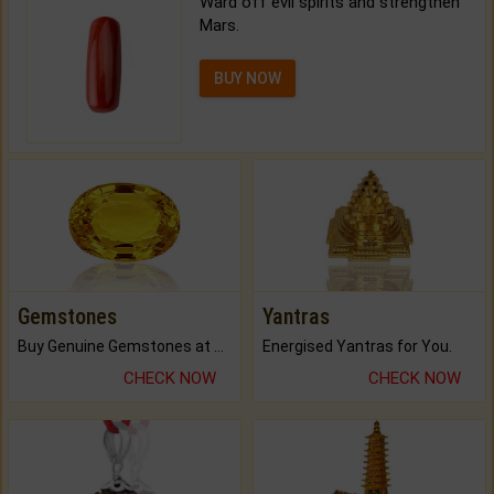
Ward off evil spirits and strengthen
Mars.
BUY NOW
Gemstones
Yantras
Buy Genuine Gemstones at Best Prices.
Energised Yantras for You.
CHECK NOW
CHECK NOW