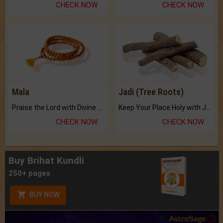
CHECK NOW
CHECK NOW
Mala
Jadi (Tree Roots)
Praise the Lord with Divine Energies of Mala.
Keep Your Place Holy with Jadi.
CHECK NOW
CHECK NOW
Buy Brihat Kundli
250+ pages
BUY NOW