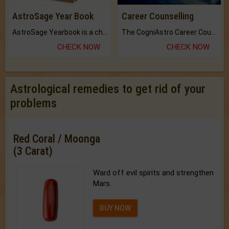
AstroSage Year Book
Career Counselling
AstroSage Yearbook is a channel to fulfill your dreams and destiny.
The CogniAstro Career Counselling Report is the most comprehensive report available on this topic.
CHECK NOW
CHECK NOW
Astrological remedies to get rid of your
problems
Red Coral / Moonga
(3 Carat)
Ward off evil spirits and strengthen
Mars.
BUY NOW