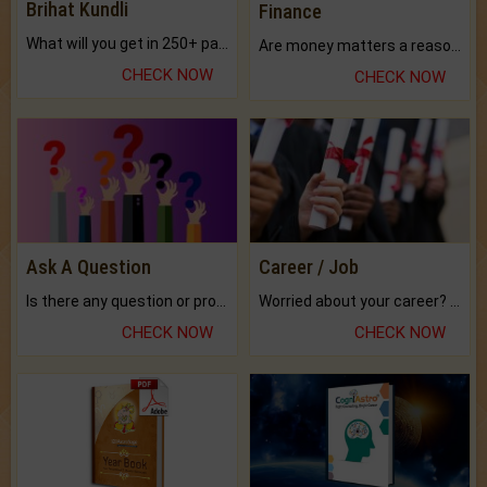
Brihat Kundli
Finance
What will you get in 250+ pages Colored Brihat Kundli.
Are money matters a reason for the dark-circles under your eyes?
CHECK NOW
CHECK NOW
Ask A Question
Career / Job
Is there any question or problem lingering.
Worried about your career? don't know what is.
CHECK NOW
CHECK NOW