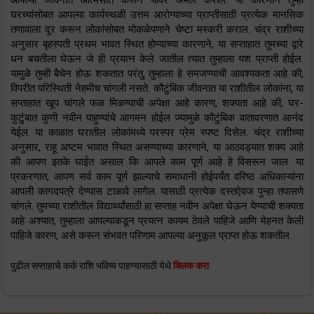
घरच्यांसोबत आपल्या कार्यस्थळी उत्तम आरोग्याच्या प्राप्तीसाठी प्रत्येक मानसिक
तणावाला दूर करून लोकांसोबत मोकळेपणाने चेष्टा मस्करी कराल. चंद्र राशीच्या
अनुसार बृहस्पती प्रथम भावत स्थित होण्याच्या कारणाने, या सप्ताहात तुमच्या द्वारे
धन बचतीला घेऊन जे ही प्रयत्न केले जातील त्यात तुम्हाला यश प्राप्ती होईल.
यामुळे तुम्ही बैचेन होऊ शकतात परंतु, तुम्हाला हे समजण्याची आवश्यकता आहे की,
विपरीत परिस्थिती नेहमीच चांगली नसते. कौटुंबिक जीवनात या राशीतील लोकांना, या
सप्ताहात खूप चांगले फळ मिळण्याची अपेक्षा आहे कारण, शक्यता आहे की, घर-
कुटुंबात कुणी नवीन पाहुण्यांचे आगमन होईल ज्यामुळे कौटुंबिक वातावरणात आनंद
येईल. या काळात घरातील लोकांमध्ये परस्पर प्रेम स्पष्ट दिसेल. चंद्र राशीच्या
अनुसार, राहू अष्टम भावात स्थित असण्याच्या कारणाने, या आठवड्यात शक्य आहे
की आपण इतके घाईत असाल कि आपले काम पूर्ण आहे हे विसरून जाल. या
प्रकरणात, आपण सर्व काम पूर्ण झाल्याचे समाधानी होईपर्यंत वरिष्ठ अधिकाऱ्यांना
आपली कागदपत्रे देण्यास टाळावे लागेल. यासाठी प्रत्येक दस्तऐवज पुन्हा तपासणे
चांगले. तुमच्या राशीतील विद्यार्थ्यांसाठी हा सप्ताह नवीन अपेक्षा घेऊन येण्याची शक्यता
आहे अश्यात, तुम्हाला आपल्याकडून प्रयत्न कायम ठेवले पाहिजे आणि मेहनत केली
पाहिजे कारण, असे करून संभवत परिणाम आपल्या अनुकूल प्राप्त होऊ शकतील.
पुढील सप्ताहाचे कर्क राशि भविष्य पाहण्यासाठी येथे
क्लिक करा