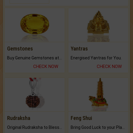
Gemstones
Yantras
Buy Genuine Gemstones at Best Prices.
Energised Yantras for You.
CHECK NOW
CHECK NOW
Rudraksha
Feng Shui
Original Rudraksha to Bless Your Way.
Bring Good Luck to your Place with Feng Shui.