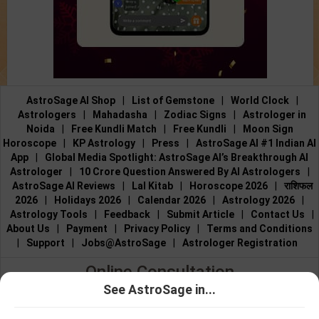
AstroSage AI Shop
|
List of Gemstone
|
World Clock
|
Astrologers
|
Mahadasha
|
Zodiac Signs
|
Astrologer in
Noida
|
Free Kundli Match
|
Free Kundli
|
Moon Sign
Horoscope
|
KP Astrology
|
Press
|
AstroSage AI #1 Indian AI
App
|
Global Media Spotlight: AstroSage AI’s Breakthrough AI
Astrologer
|
10 Crore Question Answered By AI Astrologers
|
AstroSage AI Reviews
|
Lal Kitab
|
Horoscope 2026
|
राशिफल
2026
|
Holidays 2026
|
Calendar 2026
|
Astrology 2026
|
Astrology Tools
|
Feedback
|
Submit Article
|
Contact Us
|
About Us
|
Payment
|
Privacy Policy
|
Terms and Conditions
|
Support
|
Jobs@AstroSage
|
Astrologer Registration
Online Consultation
See AstroSage in...
Talk to Astrologers
|
Chat with Astrologer
|
Online Astrology
ज्योतिषींसोबत
ज्योतिषींसोबत चॅट
Consultation
|
Marriage Astrologers
|
Tarot Readers
|