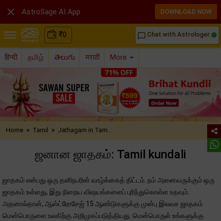

AstroSage AI App
DOWNLOAD NOW
₹
0
Chat with Astrologer
chat_bubble_outline
हिन्दी
தமிழ்
తెలుగు
मराठी
More
»
»
Home
Tamil
Jathagam in Tam..
ஜனான ஜாதகம்: Tamil kundali
ஜாதகம் என்பது ஒரு தனிநபரின் வாழ்க்கைத் திட்டம். நம் அனைவருக்கும் ஒரு
ஜாதகம் உள்ளது, இது நிறைய விஷயங்களைப் புரிந்துகொள்ள உதவும்.
அதனால்தான், ஆஸ்ட்ரோசேஜ் 15 ஆண்டுகளுக்கு முன்பு இலவச ஜாதகம்
மென்பொருளை உலகிற்கு அறிமுகப்படுத்தியது. மென்பொருள் உங்களுக்கு