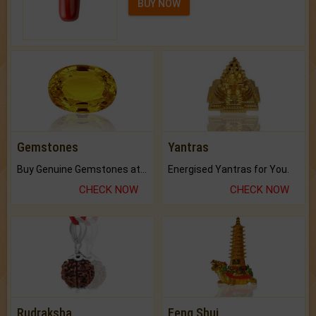
BUY NOW
Gemstones
Yantras
Buy Genuine Gemstones at Best Prices.
Energised Yantras for You.
CHECK NOW
CHECK NOW
Rudraksha
Feng Shui