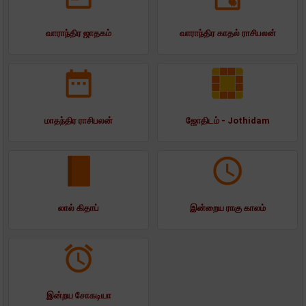
வாராந்திர ஜாதகம்
வாராந்திர காதல் ராசிபலன்
மாதந்திர ராசிபலன்
ஜோதிடம் - Jothidam
லால் கிதாப்
இன்றைய ராகு காலம்
இன்றய சோகடியா