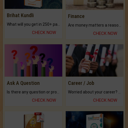
Brihat Kundli
Finance
What will you get in 250+ pages Colored Brihat Kundli.
Are money matters a reason for the dark-circles under your eyes?
CHECK NOW
CHECK NOW
Ask A Question
Career / Job
Is there any question or problem lingering.
Worried about your career? don't know what is.
CHECK NOW
CHECK NOW