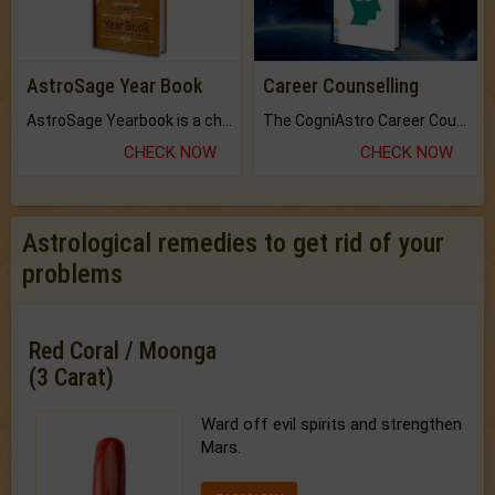
AstroSage Year Book
Career Counselling
AstroSage Yearbook is a channel to fulfill your dreams and destiny.
The CogniAstro Career Counselling Report is the most comprehensive report available on this topic.
CHECK NOW
CHECK NOW
Astrological remedies to get rid of your
problems
Red Coral / Moonga
(3 Carat)
Ward off evil spirits and strengthen
Mars.