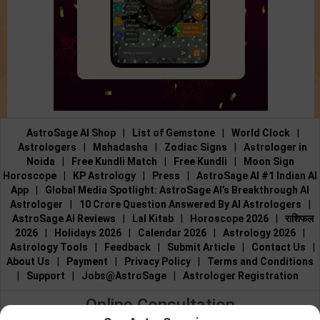
AstroSage AI Shop
|
List of Gemstone
|
World Clock
|
Astrologers
|
Mahadasha
|
Zodiac Signs
|
Astrologer in
Noida
|
Free Kundli Match
|
Free Kundli
|
Moon Sign
Horoscope
|
KP Astrology
|
Press
|
AstroSage AI #1 Indian AI
App
|
Global Media Spotlight: AstroSage AI’s Breakthrough AI
Astrologer
|
10 Crore Question Answered By AI Astrologers
|
AstroSage AI Reviews
|
Lal Kitab
|
Horoscope 2026
|
राशिफल
2026
|
Holidays 2026
|
Calendar 2026
|
Astrology 2026
|
Astrology Tools
|
Feedback
|
Submit Article
|
Contact Us
|
About Us
|
Payment
|
Privacy Policy
|
Terms and Conditions
|
Support
|
Jobs@AstroSage
|
Astrologer Registration
Online Consultation