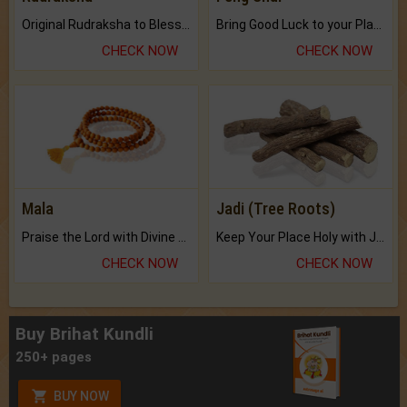
Original Rudraksha to Bless Your Way.
Bring Good Luck to your Place with Feng Shui.
CHECK NOW
CHECK NOW
Mala
Jadi (Tree Roots)
Praise the Lord with Divine Energies of Mala.
Keep Your Place Holy with Jadi.
CHECK NOW
CHECK NOW
Buy Brihat Kundli
250+ pages
BUY NOW