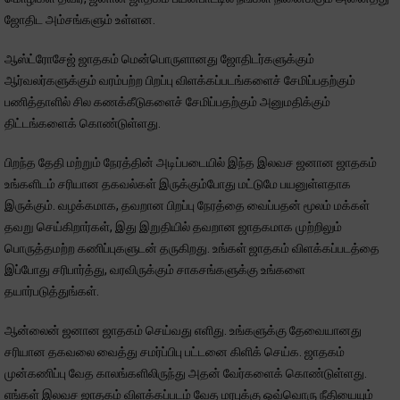
ஜோதிட அம்சங்களும் உள்ளன.
ஆஸ்ட்ரோசேஜ் ஜாதகம் மென்பொருளானது ஜோதிடர்களுக்கும்
ஆர்வலர்களுக்கும் வரம்பற்ற பிறப்பு விளக்கப்படங்களைச் சேமிப்பதற்கும்
பணித்தாளில் சில கணக்கீடுகளைச் சேமிப்பதற்கும் அனுமதிக்கும்
திட்டங்களைக் கொண்டுள்ளது.
பிறந்த தேதி மற்றும் நேரத்தின் அடிப்படையில் இந்த இலவச ஜனான ஜாதகம்
உங்களிடம் சரியான தகவல்கள் இருக்கும்போது மட்டுமே பயனுள்ளதாக
இருக்கும். வழக்கமாக, தவறான பிறப்பு நேரத்தை வைப்பதன் மூலம் மக்கள்
தவறு செய்கிறார்கள், இது இறுதியில் தவறான ஜாதகமாக முற்றிலும்
பொருத்தமற்ற கணிப்புகளுடன் தருகிறது. உங்கள் ஜாதகம் விளக்கப்படத்தை
இப்போது சரிபார்த்து, வரவிருக்கும் சாகசங்களுக்கு உங்களை
தயார்படுத்துங்கள்.
ஆன்லைன் ஜனான ஜாதகம் செய்வது எளிது. உங்களுக்கு தேவையானது
சரியான தகவலை வைத்து சமர்ப்பிபு பட்டனை கிளிக் செய்க. ஜாதகம்
முன்கணிப்பு வேத காலங்களிலிருந்து அதன் வேர்களைக் கொண்டுள்ளது.
எங்கள் இலவச ஜாதகம் விளக்கப்படம் வேத மரபுக்கு ஒவ்வொரு நீதியையும்