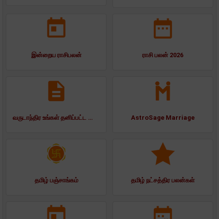
இன்றைய ராசிபலன்
ராசி பலன் 2026
வருடாந்திர உங்கள் தனிப்பட்ட ஜாதகப் பலன்கள் 2025
AstroSage Marriage
தமிழ் பஞ்சாங்கம்
தமிழ் நட்சத்திர பலன்கள்