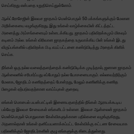
செய்கிறது என்பதை உறுதிசெய்துள்ளோம்.
ஆஸ்ட்ரோசேஜின் இலவச ஜாதகம் மென்பொருள் 50 பக்கங்களுக்கும் மேலான
அறிக்கையை வழங்குகிறது, இது உங்கள் வாழ்க்கையின் கிட்டத்தட்ட
அனைத்து அம்சங்களையும் உள்ளடக்கியது. ஜாதகம் பதிவிறக்கமும் மிகவும்
கடினம் அல்ல. உங்கள் விரிவான ஜாதகத்தை உருவாக்கிய பின் உங்கள் இடது
விருப்பங்களில் பதிவிறக்க பி.டி.எஃப் பட்டனை கண்டுபிடித்து அதைக் கிளிக்
செய்க.
நீங்கள் ஒரு நல்ல வலைத்தளத்தைக் கண்டுபிடிக்க முடிந்தால், ஜனான ஜாதகம்
ஆன்லைனில் சரிபார்ப்பது எப்போதும் நல்ல யோசனையாகும். எல்லாவற்றிற்கும்
மேலாக, ஜோதிடம் கணிதத்தைப் போன்றது, மேலும் கணினிக்கு கணித
பிழைகள் ஏற்படுவதற்கான வாய்ப்புகள் குறைவு.
எங்கள் மொபைல் பயன்பாட்டின் இணையதளத்தில் நீங்கள் ஆராயக்கூடிய
பல்வேறு இலவச சேவைகள் எங்களிடம் உள்ளன. இலவச ஆன்லைன் ஜாதகம்
மென்பொருள் பொதுவான கேள்விகளுக்கான பதில்களை வழங்குகிறது,
அதனால்தான் உங்கள் தனிப்பயனாக்கப்பட்ட கேள்விக்கு கட்டண சேவையாக
பதிலளிக்கும் ஜோதிடர்களின் குழு எங்களுக்கு கிடைத்துள்ளது.