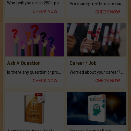
What will you get in 250+ pages Colored Brihat Kundli.
Are money matters a reason for the dark-circles under your eyes?
CHECK NOW
CHECK NOW
Ask A Question
Career / Job
Is there any question or problem lingering.
Worried about your career? don't know what is.
CHECK NOW
CHECK NOW