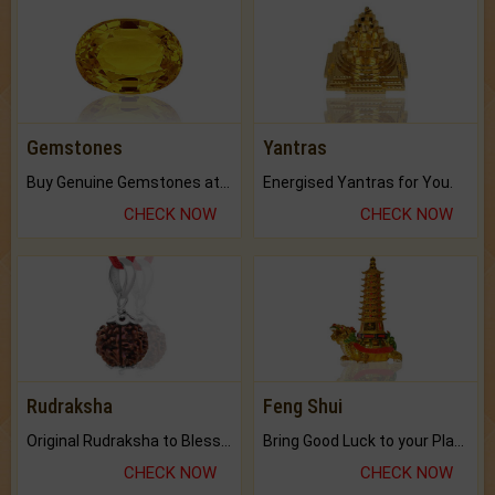
Gemstones
Yantras
Buy Genuine Gemstones at Best Prices.
Energised Yantras for You.
CHECK NOW
CHECK NOW
Rudraksha
Feng Shui
Original Rudraksha to Bless Your Way.
Bring Good Luck to your Place with Feng Shui.
CHECK NOW
CHECK NOW