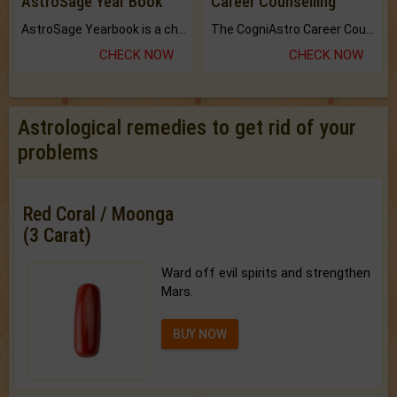
AstroSage Year Book
Career Counselling
AstroSage Yearbook is a channel to fulfill your dreams and destiny.
The CogniAstro Career Counselling Report is the most comprehensive report available on this topic.
CHECK NOW
CHECK NOW
Astrological remedies to get rid of your
problems
Red Coral / Moonga
(3 Carat)
Ward off evil spirits and strengthen
Mars.
BUY NOW