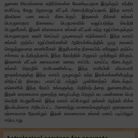
துணை சிரமங்களை எதிர்கொள்ள வேண்டியதாக இருக்கும். சந்திர
ராசிப்படி கேது ஆறாவது வீட்டில் அமைந்திருப்பதால், இந்த வாரம்
திடீரென பண லாபம் கிடைக்கும். இதனால் நீங்கள் உங்கள்
பொருளாதார நிலையை பெருமளவில் வலுப்படுத்த வெற்றி
பெறுவீர்கள், இதன் விளைவாக உங்கள் வீட்டின் எந்த உறுப்பினருக்கும்
பொருளாதார உதவி செய்யும் முடிவையும் எடுக்கலாம். இந்த வாரம்
உங்கள் குடும்ப உறுப்பினர்களின் ஆரோக்கியத்தில் முழு கவனம்
செலுத்துவதை காண்பீர்கள். இதுபோன்ற நிலையில், ஏதேனும் குடும்ப
சச்சரவு நடந்திருந்தால், இந்த நேரத்தில் அதுவும் முற்றிலும் நீங்கும்,
இதனால் வீட்டில் சுவையான உணவு சாப்பிட வாய்ப்பு கிடைக்கும்.
உங்கள் தொழில் ராசிபலனின்படி, இந்த ராசியின் வியாபாரி
ஜாதகர்களுக்கு இந்த வாரம் முழுவதும் ஏற்ற இறக்கங்களிலிருந்து
விடுபட்டு நிறைய பாராட்டு மற்றும் முன்னேற்றம் கிடைக்கும்,
ஏனெனில் இந்த நேரம் உங்களுக்கு அதிர்ஷ்டத்தை துணைபுரியும்,
இதன் காரணமாக குறைந்த உழைப்புக்கு பிறகும் சுப பலன்களை பெற
வெற்றி பெறுவீர்கள். இந்த வாரம் எப்போதும் தங்கள் ஆற்றல் மிக்க
இயல்புக்காக அறியப்பட்ட அனைத்து மாணவர்களுக்கும் குறைவான
உற்சாகமாக தோன்றும். இதன் காரணமாக உங்கள் மனம் படிப்பிலும்
ஈடுபடாது.