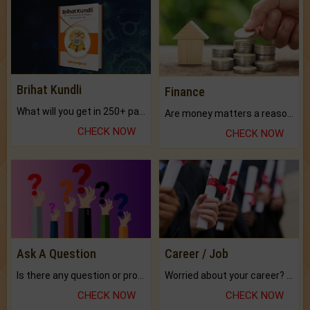
Brihat Kundli
Finance
What will you get in 250+ pages Colored Brihat Kundli.
Are money matters a reason for the dark-circles under your eyes?
CHECK NOW
CHECK NOW
Ask A Question
Career / Job
Is there any question or problem lingering.
Worried about your career? don't know what is.
CHECK NOW
CHECK NOW