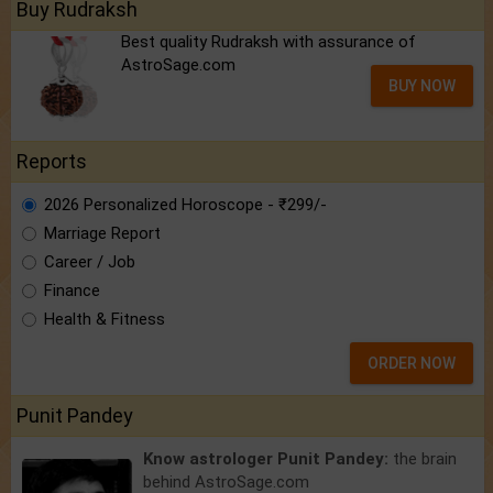
Buy Rudraksh
Best quality Rudraksh with assurance of
AstroSage.com
BUY NOW
Reports
2026 Personalized Horoscope - ₹299/-
Marriage Report
Career / Job
Finance
Health & Fitness
ORDER NOW
Punit Pandey
Know astrologer Punit Pandey:
the brain
behind AstroSage.com