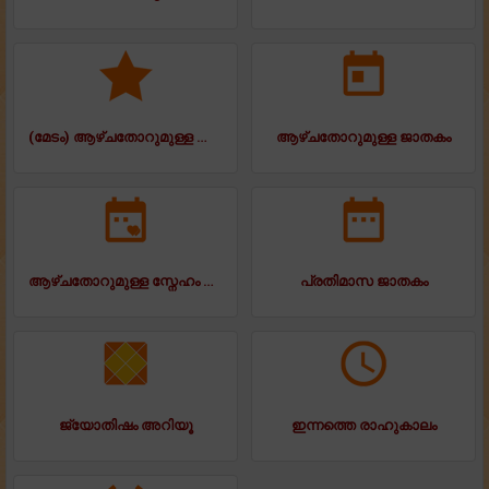
(മേടം) ആഴ്ചതോറുമുള്ള ജാതകം
ആഴ്ചതോറുമുള്ള ജാതകം
ആഴ്ചതോറുമുള്ള സ്നേഹം ജാതകം
പ്രതിമാസ ജാതകം
ജ്യോതിഷം അറിയൂ
ഇന്നത്തെ രാഹുകാലം