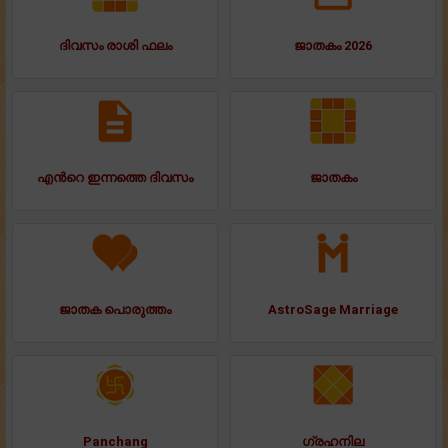
ദിവസം രാശി ഫലം
ജാതകം 2026
എന്‍റെ ഇന്നത്തെ ദിവസം
ജാതകം
ജാതക പൊരുത്തം
AstroSage Marriage
Panchang
ഗ്രഹനില