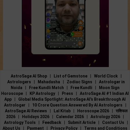
AstroSage AI Shop
|
List of Gemstone
|
World Clock
|
Astrologers
|
Mahadasha
|
Zodiac Signs
|
Astrologer in
Noida
|
Free Kundli Match
|
Free Kundli
|
Moon Sign
Horoscope
|
KP Astrology
|
Press
|
AstroSage AI #1 Indian AI
App
|
Global Media Spotlight: AstroSage AI’s Breakthrough AI
Astrologer
|
10 Crore Question Answered By AI Astrologers
|
AstroSage AI Reviews
|
Lal Kitab
|
Horoscope 2026
|
राशिफल
2026
|
Holidays 2026
|
Calendar 2026
|
Astrology 2026
|
Astrology Tools
|
Feedback
|
Submit Article
|
Contact Us
|
About Us
|
Payment
|
Privacy Policy
|
Terms and Conditions