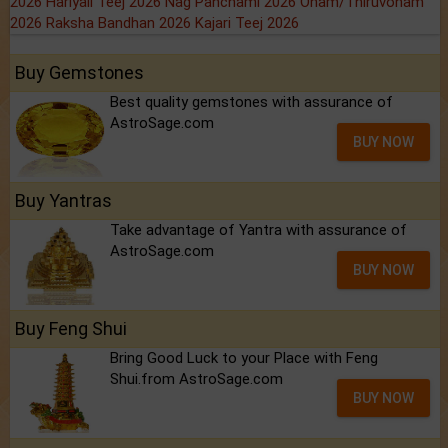
2026
Hariyali Teej 2026
Nag Panchami 2026
Onam/Thiruvonam
2026
Raksha Bandhan 2026
Kajari Teej 2026
Buy Gemstones
Best quality gemstones with assurance of
AstroSage.com
BUY NOW
Buy Yantras
Take advantage of Yantra with assurance of
AstroSage.com
BUY NOW
Buy Feng Shui
Bring Good Luck to your Place with Feng
Shui.from AstroSage.com
BUY NOW