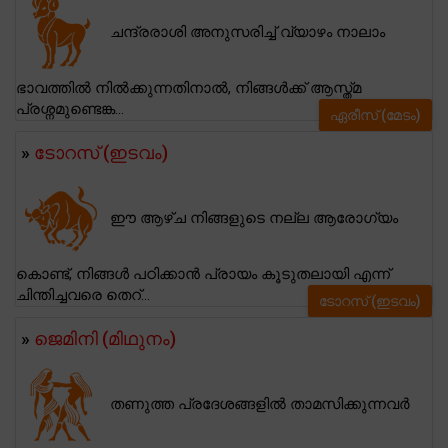
ചന്ദ്രരാശി അനുസരിച്ച് വ്യാഴം നാലാം
ഭാവത്തിൽ നിൽക്കുന്നതിനാൽ, നിങ്ങൾക്ക് ആസ്ത്മ
പ്രശ്നമുണ്ടെങ്ക...
ഏരീസ് (മേടം)
»
ടോറസ് (ഇടവം)
ഈ ആഴ്ച നിങ്ങളുടെ നല്ല ആരോഗ്യം
കൊണ്ട്, നിങ്ങൾ പഠിക്കാൻ പ്രായം കൂടുതലായി എന്ന്
ചിന്തിച്ചവരെ തെറ്...
ടോറസ് (ഇടവം)
»
ജെമിനി (മിഥുനം)
തണുത്ത പ്രദേശങ്ങളിൽ താമസിക്കുന്നവർ