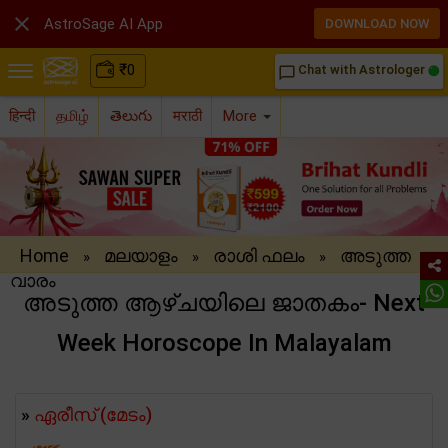

AstroSage AI App
DOWNLOAD NOW
₹
0
Chat with Astrologer
chat_bubble_outline
हिन्दी
தமிழ்
తెలుగు
मराठी
More
Home
മലയാളം
രാശി ഫലം
അടുത്ത
»
»
»
വാരം
അടുത്ത ആഴ്ചയിലെ ജാതകം- Next
Week Horoscope In Malayalam
»
ഏരീസ് (മേടം)