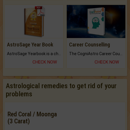
AstroSage Year Book
Career Counselling
AstroSage Yearbook is a channel to fulfill your dreams and destiny.
The CogniAstro Career Counselling Report is the most comprehensive report available on this topic.
CHECK NOW
CHECK NOW
Astrological remedies to get rid of your
problems
Red Coral / Moonga
(3 Carat)