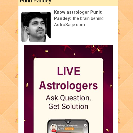
Punit Pandey
Know astrologer Punit
Pandey:
the brain behind
AstroSage.com