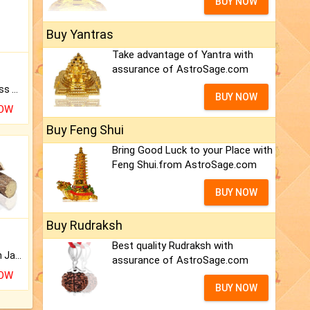
BUY NOW
Buy Yantras
Take advantage of Yantra with
assurance of AstroSage.com
Original Rudraksha to Bless Your Way.
BUY NOW
NOW
Buy Feng Shui
Bring Good Luck to your Place with
Feng Shui.from AstroSage.com
BUY NOW
Buy Rudraksh
Best quality Rudraksh with
Keep Your Place Holy with Jadi.
assurance of AstroSage.com
NOW
BUY NOW