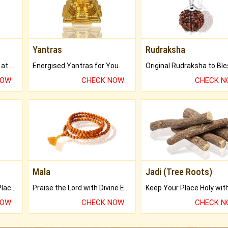
Yantras
Rudraksha
Buy Genuine Gemstones at Best Prices.
Energised Yantras for You.
NOW
CHECK NOW
CHECK 
Mala
Jadi (Tree Roots)
Bring Good Luck to your Place with Feng Shui.
Praise the Lord with Divine Energies of Mala.
NOW
CHECK NOW
CHECK 