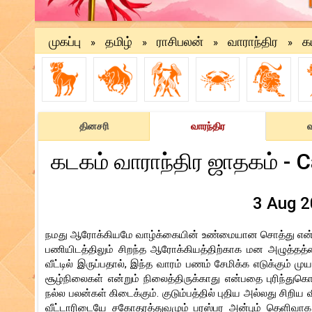
முகப்பு
தமிழ்
ராசிபலன்
வாராந்திர
க
»
»
»
»
தினசரி
வாரந்திர
வ
கடகம் வாராந்திர ஜாதகம் - 
3 Aug 2
நமது ஆரோக்கியமே வாழ்க்கையின் உண்மையான சொத்து என்பதை இ
பணியிடத்திலும் சிறந்த ஆரோக்கியத்திற்காக மன அழுத்தத்தை வ
வீட்டில் இருப்பதால், இந்த வாரம் பணம் சேமிக்க எடுக்கும் 
சூழ்நிலைகள் என்றும் நிலைத்திருக்காது என்பதை புரிந்துகொ
நல்ல பலன்கள் கிடைக்கும். குடும்பத்தில் புதிய அல்லது சிறிய 
வீட்டாரிடையே சகோதரத்துவமும் பரஸ்பர அன்பும் தெளிவாக தெரி