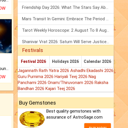
Is there any question or problem lingering.
Friendship Day 2026: What The Stars Say About Your Best Friend!
NOW
Mars Transit In Gemini: Embrace The Period Full Of Energy & Intelligence
Tarot Weekly Horoscope: 2 August To 8 August, 2026
Shanivar Vrat 2026: Saturn Will Serve Justice In Sawan Month!
Festivals
Festival 2026
Holidays 2026
Calendar 2026
The CogniAstro Career Counselling Report is the most comprehensive report available on this topic.
Jagannath Rath Yatra 2026
Ashadhi Ekadashi 2026
Guru Purnima 2026
Hariyali Teej 2026
Nag
NOW
Panchami 2026
Onam/Thiruvonam 2026
Raksha
Bandhan 2026
Kajari Teej 2026
Buy Gemstones
Best quality gemstones with
assurance of AstroSage.com