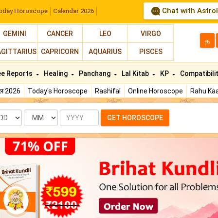
Chat with Astro
oday Horoscope
Calendar 2026
GEMINI
CANCER
LEO
VIRGO
த
AGITTARIUS
CAPRICORN
AQUARIUS
PISCES
ee Reports
Healing
Panchang
Lal Kitab
KP
Compatibili
फल 2026
Today's Horoscope
Rashifal
Online Horoscope
Rahu Kaa
te
Month
Year
GET HOROSCOPE