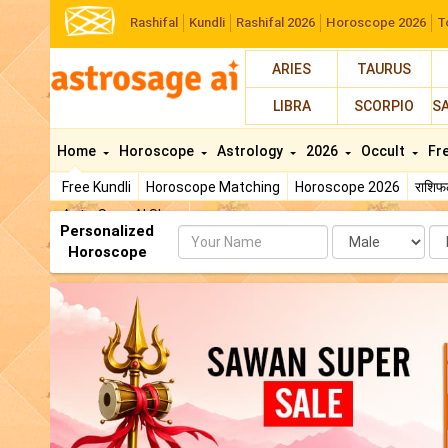
Rashifal
Kundli
Rashifal 2026
Horoscope 2026
T
ARIES
TAURUS
LIBRA
SCORPIO
S
Home
Horoscope
Astrology
2026
Occult
Fr
Free Kundli
Horoscope Matching
Horoscope 2026
राशि
AstroSage AI Shop
Personalized
Name
Da
Horoscope