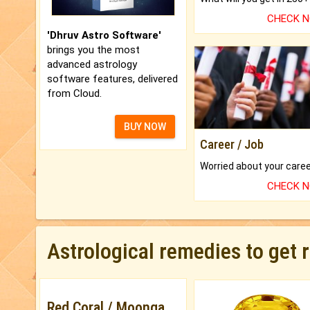
CHECK 
'Dhruv Astro Software'
brings you the most
advanced astrology
software features, delivered
from Cloud.
BUY NOW
Career / Job
CHECK 
Astrological remedies to get 
Red Coral / Moonga