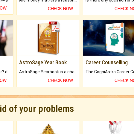
Are money matters a reason for the dark-circles under your eyes?
NOW
CHECK NOW
CHECK 
AstroSage Year Book
Career Counselling
Worried about your career? don't know what is.
AstroSage Yearbook is a channel to fulfill your dreams and destiny.
NOW
CHECK NOW
CHECK 
rid of your problems