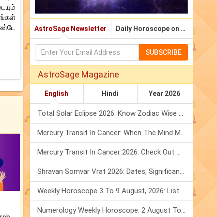
ையும்
ங்கள்
ொண்டே
AstroSage Newsletter
Daily Horoscope on Email
SUBSCRIBE
AstroSage Magazine
English
Hindi
Year 2026
Total Solar Eclipse 2026: Know Zodiac Wise Prediction
Mercury Transit In Cancer: When The Mind Meets The Heart!
Mercury Transit In Cancer 2026: Check Out What It Brings For You
Shravan Somvar Vrat 2026: Dates, Significance & Rituals In August
Weekly Horoscope 3 To 9 August, 2026: List Of Fasts & Festivals
Numerology Weekly Horoscope: 2 August To 8 August, 2026