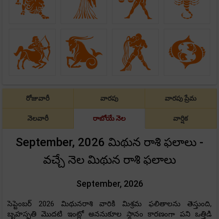
రోజువారీ
వారపు
వారపు ప్రేమ
నెలవారీ
రాబోయే నెల
వార్షిక
September, 2026 మిథున రాశి ఫలాలు -
వచ్చే నెల మిథున రాశి ఫలాలు
September, 2026
సెప్టెంబర్ 2026 మిథునరాశి వారికి మిశ్రమ ఫలితాలను తెస్తుంది,
బృహస్పతి మొదటి ఇంట్లో అననుకూల స్థానం కారణంగా పని ఒత్తిడి