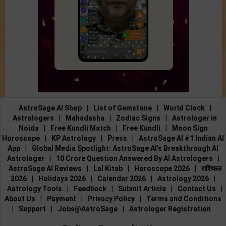
AstroSage AI Shop
|
List of Gemstone
|
World Clock
|
Astrologers
|
Mahadasha
|
Zodiac Signs
|
Astrologer in
Noida
|
Free Kundli Match
|
Free Kundli
|
Moon Sign
Horoscope
|
KP Astrology
|
Press
|
AstroSage AI #1 Indian AI
App
|
Global Media Spotlight: AstroSage AI’s Breakthrough AI
Astrologer
|
10 Crore Question Answered By AI Astrologers
|
AstroSage AI Reviews
|
Lal Kitab
|
Horoscope 2026
|
राशिफल
2026
|
Holidays 2026
|
Calendar 2026
|
Astrology 2026
|
Astrology Tools
|
Feedback
|
Submit Article
|
Contact Us
|
About Us
|
Payment
|
Privacy Policy
|
Terms and Conditions
|
Support
|
Jobs@AstroSage
|
Astrologer Registration