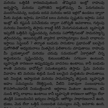
మరియు ఒత్తిడికి కారణమవుతుంది. తొమ్మిదవ ఇంట్లో రాహువు
అదృష్టాన్ని మరియు పురోగతిని అడ్డుకోవచ్చు, మీ పెరుగుదలను
మందగించవచ్చు. బుధుడు ఐదవ మరియు ఆరవ ఇళ్లలో ఉండటం ద్వారా
మీకు మద్దతు ఇస్తాడు, మానసిక బలం మరియు స్పష్టతను ఇస్తాడు. పదవ
ఇంట్లో శని కష్టపడి పనిచేయడం ద్వారా పదోన్నతి అవకాశాలు, గుర్తింపు
మరియు విజయాన్ని తెస్తాడు కాబట్టి కెరీర్ మెరుగుపడుతుంది. బృహస్పతి
ఇప్పటికీ ఒత్తిడిని సృష్టించవచ్చు మరియు సహోద్యోగులతో సామరస్యాన్ని
తగ్గించవచ్చు, అయినప్పటికీ వ్యాపార భాగస్వామ్యాలు మంచి లాభాలను
ఇస్తాయి. సెప్టెంబర్ 7 తర్వాత బుధుడు సానుకూల ప్రభావంతో బలమైన
పురోగతితో అధ్యయనాలు మితమైన ఫలితాలను చూపుతాయి. రాహువు
మీ ప్రయత్నాలలో మరియు చదువు సమయంలో ఏకాగ్రతలో చిన్న
అడ్డంకులను సృష్టించవచ్చు. కుటుంబజీవితం సగటుగా ఉంటుంది,
బృహస్పతి కారణంగా అప్పుడప్పుడు వాదనలు ఉంటాయి, కానీ బుధుడు
శాంతి మరియు భావోద్వేగ సమతుల్యతను తెస్తాడు. ప్రేమ మరియు
వివాహం శని మరియు శుక్రుడి నుండి బలమైన మద్దతును పొందుతాయి,
ఇది నిబద్ధత, ఆప్యాయత మరియు సామరస్యాన్ని తెస్తుంది. బృహస్పతి
అహం సమస్యలను రేకెత్తిస్తుంది, వీటిని సజావుగా సంబంధాలను
కొనసాగించడానికి నియంత్రించాలి. ఆర్థికాలు మితంగా ఉంటాయి, శని
నుండి కొన్ని లాభాలు ఉంటాయి కానీ బృహస్పతి కారణంగా ఆరోగ్యం లేదా
తండ్రికి సంబంధించిన ఖర్చులు సాధ్యమే. ఆరోగ్యం సాధారణంగానే ఉంది,
భుజం, మెడ లేదా ఒత్తిడి సంబంధిత సమస్యలు వచ్చే అవకాశం ఉంది,