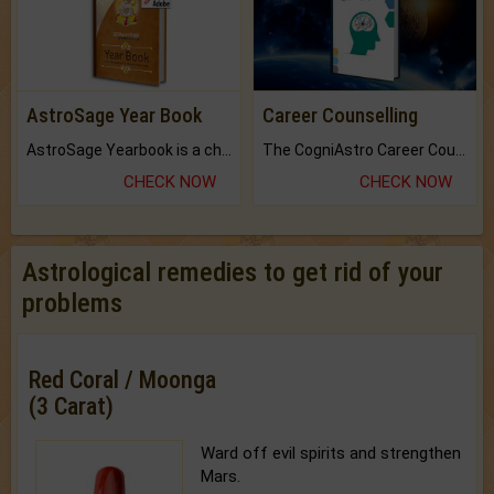
AstroSage Year Book
Career Counselling
AstroSage Yearbook is a channel to fulfill your dreams and destiny.
The CogniAstro Career Counselling Report is the most comprehensive report available on this topic.
CHECK NOW
CHECK NOW
Astrological remedies to get rid of your
problems
Red Coral / Moonga
(3 Carat)
Ward off evil spirits and strengthen
Mars.