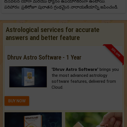
దీనివలన యోగా మరియు ధ్యానం ఉపయోగకరంగా ఉంటాయి.
పరిహారం: ప్రతిరోజూ పురాతన గ్రంథమైన నారాయణీయాన్ని జపించండి.
Astrological services for accurate
answers and better feature
33% OFF
Dhruv Astro Software - 1 Year
'Dhruv Astro Software'
brings you
the most advanced astrology
software features, delivered from
Cloud.
BUY NOW