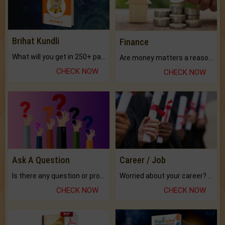
Brihat Kundli
Finance
What will you get in 250+ pages Colored Brihat Kundli.
Are money matters a reason for the dark-circles under your eyes?
CHECK NOW
CHECK NOW
Ask A Question
Career / Job
Is there any question or problem lingering.
Worried about your career? don't know what is.
CHECK NOW
CHECK NOW