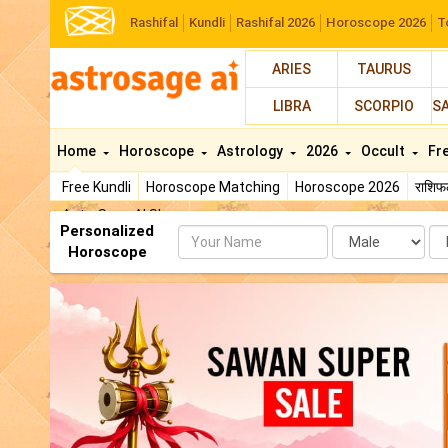
Rashifal
Kundli
Rashifal 2026
Horoscope 2026
T
ARIES
TAURUS
LIBRA
SCORPIO
S
Home
Horoscope
Astrology
2026
Occult
Fr
Free Kundli
Horoscope Matching
Horoscope 2026
राशि
AstroSage AI Shop
Personalized
Name
Da
Horoscope