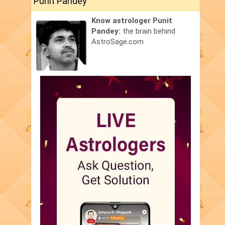
Punit Pandey
Know astrologer Punit
Pandey:
the brain behind
AstroSage.com