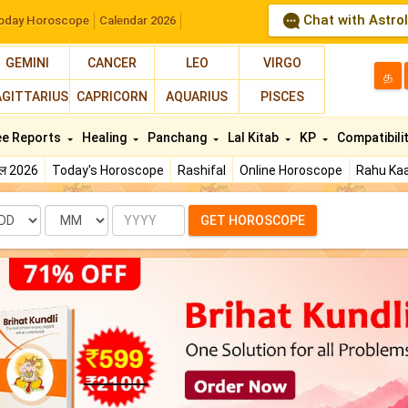
Chat with Astro
oday Horoscope
Calendar 2026
GEMINI
CANCER
LEO
VIRGO
த
AGITTARIUS
CAPRICORN
AQUARIUS
PISCES
ee Reports
Healing
Panchang
Lal Kitab
KP
Compatibili
फल 2026
Today's Horoscope
Rashifal
Online Horoscope
Rahu Kaa
te
Month
Year
GET HOROSCOPE