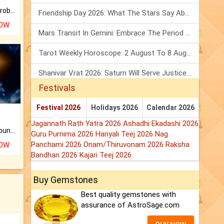
Is there any question or problem lingering.
Friendship Day 2026: What The Stars Say About Your Best Friend!
NOW
Mars Transit In Gemini: Embrace The Period Full Of Energy & Intelligence
Tarot Weekly Horoscope: 2 August To 8 August, 2026
Shanivar Vrat 2026: Saturn Will Serve Justice In Sawan Month!
Festivals
Festival 2026
Holidays 2026
Calendar 2026
Jagannath Rath Yatra 2026
Ashadhi Ekadashi 2026
The CogniAstro Career Counselling Report is the most comprehensive report available on this topic.
Guru Purnima 2026
Hariyali Teej 2026
Nag
Panchami 2026
Onam/Thiruvonam 2026
Raksha
NOW
Bandhan 2026
Kajari Teej 2026
Buy Gemstones
Best quality gemstones with
assurance of AstroSage.com