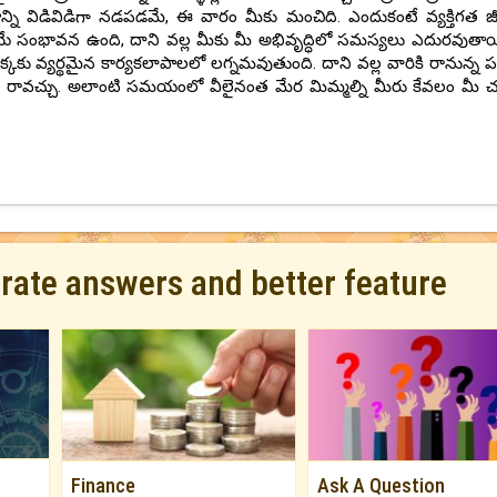
తాన్ని విడివిడిగా నడపడమే, ఈ వారం మీకు మంచిది. ఎందుకంటే వ్యక్తిగత జ
ిపోయే సంభావన ఉంది, దాని వల్ల మీకు మీ అభివృద్ధిలో సమస్యలు ఎదురవుతా
ు వ్యర్థమైన కార్యకలాపాలలో లగ్నమవుతుంది. దాని వల్ల వారికి రానున్న పరీ
సి రావచ్చు. అలాంటి సమయంలో వీలైనంత మేర మిమ్మల్ని మీరు కేవలం మీ 
urate answers and better feature
Finance
Ask A Question