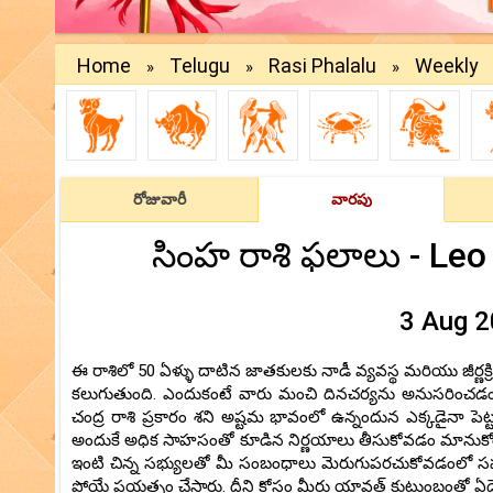
Home
Telugu
Rasi Phalalu
Weekly
»
»
»
రోజువారీ
వారపు
సింహ రాశి ఫలాలు - Le
3 Aug 2
ఈ రాశిలో 50 ఏళ్ళు దాటిన జాతకులకు నాడీ వ్యవస్థ మరియు జీర
కలుగుతుంది. ఎందుకంటే వారు మంచి దినచర్యను అనుసరించడం
చంద్ర రాశి ప్రకారం శని అష్టమ భావంలో ఉన్నందున ఎక్కడైనా పెట్
అందుకే అధిక సాహసంతో కూడిన నిర్ణయాలు తీసుకోవడం మానుకోండి
ఇంటి చిన్న సభ్యులతో మీ సంబంధాలు మెరుగుపరచుకోవడంలో సహాయం ల
పోయే ప్రయత్నం చేస్తారు. దీని కోసం మీరు యావత్ కుటుంబంతో ఏదైనా య