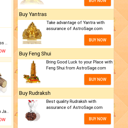
BUY NOW
Buy Yantras
Take advantage of Yantra with
assurance of AstroSage.com
BUY NOW
Original Rudraksha to Bless Your Way.
NOW
Buy Feng Shui
Bring Good Luck to your Place with
Feng Shui.from AstroSage.com
BUY NOW
Buy Rudraksh
Best quality Rudraksh with
assurance of AstroSage.com
Keep Your Place Holy with Jadi.
BUY NOW
NOW