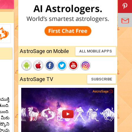
AstroSage on Mobile
ALL MOBILE APPS
AstroSage TV
SUBSCRIBE
ుక్తి
ుంది.
ుంది.
 మీకు
్కొని
రాహువు