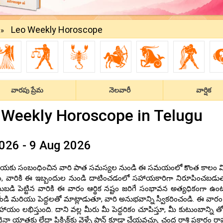
Leo Weekly Horoscope
»
వారపు ప్రేమ
నెలవారీ
వార్షిక
o Weekly Horoscope in Telugu
026 - 9 Aug 2026
్ణక్రియకు సంబంధించిన వారి పాత సమస్యల నుండి ఈ సమయంలో కొంత కాలం విమ
, వారికి ఈ ఇబ్బందుల నుండి దాటించడంలో సహాయకారిగా నిరూపించబడుత
టుబడి పెట్టిన వారికి ఈ వారం ఆర్థిక నష్టం జరిగే సంభావన అత్యధికంగా ఉంట
 మరియు పెద్దలతో మాట్లాడుతూ, వారి అనుభవాన్ని స్వీకరించండి. ఈ వారం
భిస్తుంది. దాని వల్ల మీరు మీ పెద్దరికం చూపిస్తూ, మీ కుటుంబాన్ని తోడ
ాత్రకు లేదా పిక్నిక్‌కు వెళ్ళే ప్లాన్ కూడా చేయవచ్చు. చంద్ర రాశి ప్రకారం 