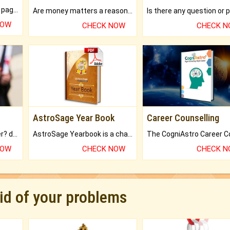
What will you get in 250+ pages Colored Brihat Kundli.
Are money matters a reason for the dark-circles under your eyes?
NOW
CHECK NOW
CHECK 
AstroSage Year Book
Career Counselling
Worried about your career? don't know what is.
AstroSage Yearbook is a channel to fulfill your dreams and destiny.
NOW
CHECK NOW
CHECK 
rid of your problems