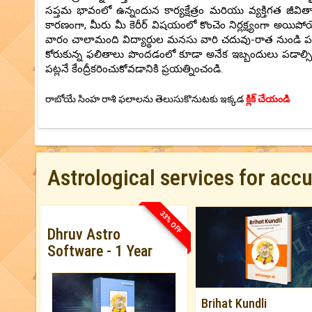
సప్తమ భావంలో ఉన్నందున కార్యక్షేత్రం మరియు వ్యక్తిగత జీవి
కారణంగా, మీరు మీ కెరీర్ విషయంలో కొంచెం నిర్లక్ష్యంగా అయ
వారం చాలామంది విద్యార్థుల మనసు వారి చదువు-రాత నుండి పక్కక
కోరుకున్న ఫలితాలు పొందడంలో కూడా అనేక ఇబ్బందులు పడాల్
పట్లనే కేంద్రీకరించుకోవడానికి ప్రయత్నించండి.
రాబోయే సింహ రాశి ఫలాలను తెలుసుకొనుటకు ఇక్కడ
క్లిక్ చేయండి
Astrological services for acc
33% OFF
Dhruv Astro
Software - 1 Year
Brihat Kundli