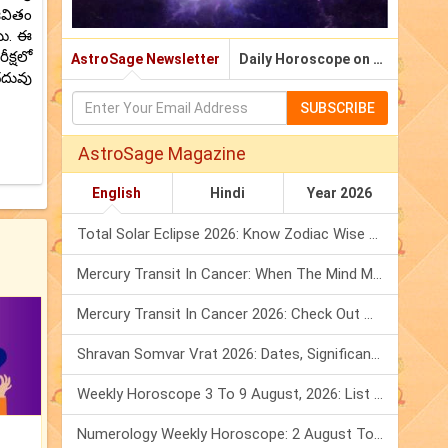
ీవితం
యి. ఈ
క్షలో
AstroSage Newsletter
Daily Horoscope on Email
చదువు
SUBSCRIBE
AstroSage Magazine
English
Hindi
Year 2026
Total Solar Eclipse 2026: Know Zodiac Wise Prediction
Mercury Transit In Cancer: When The Mind Meets The Heart!
Mercury Transit In Cancer 2026: Check Out What It Brings For You
Shravan Somvar Vrat 2026: Dates, Significance & Rituals In August
Weekly Horoscope 3 To 9 August, 2026: List Of Fasts & Festivals
Numerology Weekly Horoscope: 2 August To 8 August, 2026