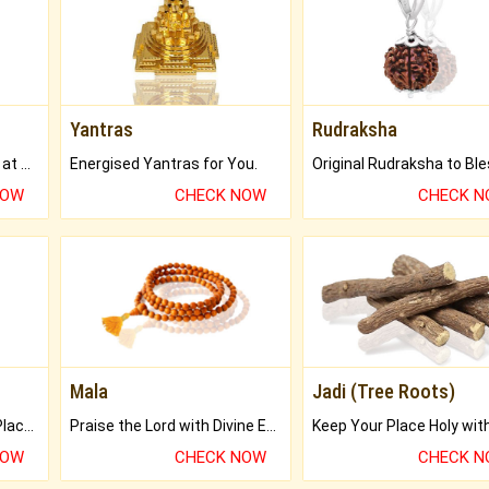
Yantras
Rudraksha
Buy Genuine Gemstones at Best Prices.
Energised Yantras for You.
NOW
CHECK NOW
CHECK 
Mala
Jadi (Tree Roots)
Bring Good Luck to your Place with Feng Shui.
Praise the Lord with Divine Energies of Mala.
NOW
CHECK NOW
CHECK 