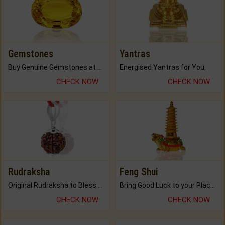
Gemstones
Yantras
Buy Genuine Gemstones at Best Prices.
Energised Yantras for You.
CHECK NOW
CHECK NOW
Rudraksha
Feng Shui
Original Rudraksha to Bless Your Way.
Bring Good Luck to your Place with Feng Shui.
CHECK NOW
CHECK NOW