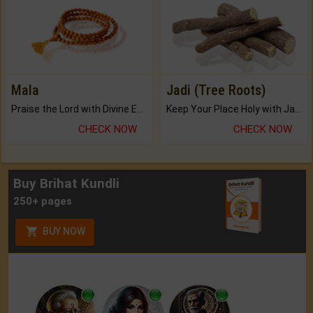
Mala
Jadi (Tree Roots)
Praise the Lord with Divine Energies of Mala.
Keep Your Place Holy with Jadi.
CHECK NOW
CHECK NOW
Buy Brihat Kundli
250+ pages
BUY NOW