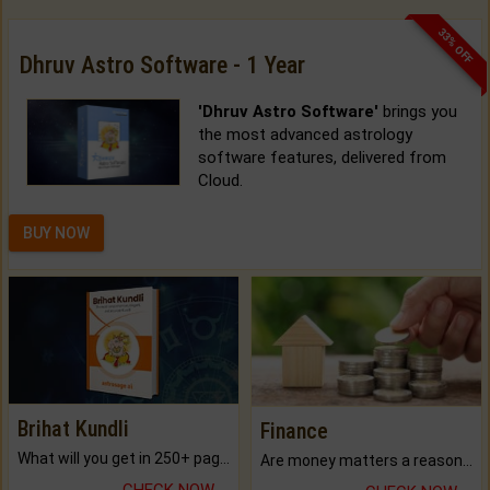
33% OFF
Dhruv Astro Software - 1 Year
'Dhruv Astro Software'
brings you
the most advanced astrology
software features, delivered from
Cloud.
BUY NOW
Brihat Kundli
Finance
What will you get in 250+ pages Colored Brihat Kundli.
Are money matters a reason for the dark-circles under your eyes?
CHECK NOW