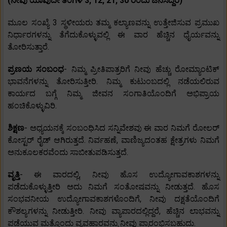
(ನೀವು ಯಾವುದೇ ತಿಂಗಳ 3, 12, 21, 30 ರಂದು ಜನಿಸಿದ್ದರೆ)
ಮೂಲ ಸಂಖ್ಯೆ 3 ಸ್ಥಳೀಯರು ತಮ್ಮ ಕಲ್ಯಾಣವನ್ನು ಉತ್ತೇಜಿಸುವ ಪ್ರಮುಖ
ನಿರ್ಧಾರಗಳನ್ನು ತೆಗೆದುಕೊಳ್ಳುವಲ್ಲಿ ಈ ವಾರ ಹೆಚ್ಚಿನ ಧೈರ್ಯವನ್ನು
ತೋರಿಸುತ್ತಾರೆ.
ಪ್ರಣಯ ಸಂಬಂಧ
- ನಿಮ್ಮ ಪ್ರೀತಿಪಾತ್ರರಿಗೆ ನೀವು ಹೆಚ್ಚು ರೋಮ್ಯಾಂಟಿಕ್
ಭಾವನೆಗಳನ್ನು ತೋರಿಸುತ್ತೀರಿ. ನಿಮ್ಮ ಕುಟುಂಬದಲ್ಲಿ ನಡೆಯಲಿರುವ
ಕಾರ್ಯದ ಬಗ್ಗೆ ನಿಮ್ಮ ಜೀವನ ಸಂಗಾತಿಯೊಂದಿಗೆ ಅಭಿಪ್ರಾಯ
ಹಂಚಿಕೊಳ್ಳುವಿರಿ.
ಶಿಕ್ಷಣ
- ಅಧ್ಯಯನಕ್ಕೆ ಸಂಬಂಧಿಸಿದ ಸನ್ನಿವೇಶವು ಈ ವಾರ ನಿಮಗೆ ರೋಲರ್
ಕೋಸ್ಟರ್ ರೈಡ್ ಆಗಿರುತ್ತದೆ. ನಿರ್ವಹಣೆ, ವಾಣಿಜ್ಯದಂತಹ ಕ್ಷೇತ್ರಗಳು ನಿಮಗೆ
ಅನುಕೂಲಕರವೆಂದು ಸಾಬೀತುಪಡಿಸುತ್ತದೆ.
ವೃತ್ತಿ
- ಈ ವಾರದಲ್ಲಿ, ನೀವು ಹೊಸ ಉದ್ಯೋಗಾವಕಾಶಗಳನ್ನು
ಪಡೆದುಕೊಳ್ಳುತ್ತೀರಿ ಅದು ನಿಮಗೆ ಸಂತೋಷವನ್ನು ನೀಡುತ್ತದೆ. ಹೊಸ
ಸಂಭವನೀಯ ಉದ್ಯೋಗಾವಕಾಶಗಳೊಂದಿಗೆ, ನೀವು ದಕ್ಷತೆಯೊಂದಿಗೆ
ಕೌಶಲ್ಯಗಳನ್ನು ನೀಡುತ್ತೀರಿ. ನೀವು ವ್ಯಾಪಾರದಲ್ಲಿದ್ದರೆ, ಹೆಚ್ಚಿನ ಲಾಭವನ್ನು
ಪಡೆಯುವ ಮತ್ತೊಂದು ವ್ಯವಹಾರವನ್ನು ನೀವು ಪ್ರಾರಂಭಿಸಬಹುದು.