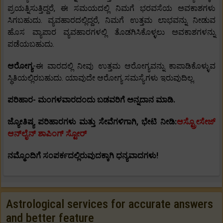
ಪ್ರಯತ್ನಿಸುತ್ತಿದ್ದರೆ, ಈ ಸಮಯದಲ್ಲಿ ನಿಮಗೆ ಭರವಸೆಯ ಅವಕಾಶಗಳು
ಸಿಗಬಹುದು. ವ್ಯವಹಾರದಲ್ಲಿದ್ದರೆ, ನಿಮಗೆ ಉತ್ತಮ ಲಾಭವನ್ನು ನೀಡುವ
ಹೊಸ ವ್ಯಾಪಾರ ವ್ಯವಹಾರಗಳಲ್ಲಿ ತೊಡಗಿಸಿಕೊಳ್ಳಲು ಅವಕಾಶಗಳನ್ನು
ಪಡೆಯಬಹುದು.
ಆರೋಗ್ಯ
-ಈ ವಾರದಲ್ಲಿ ನೀವು ಉತ್ತಮ ಆರೋಗ್ಯವನ್ನು ಕಾಪಾಡಿಕೊಳ್ಳುವ
ಸ್ಥಿತಿಯಲ್ಲಿರಬಹುದು. ಯಾವುದೇ ಆರೋಗ್ಯ ಸಮಸ್ಯೆಗಳು ಇರುವುದಿಲ್ಲ.
ಪರಿಹಾರ- ಮಂಗಳವಾರದಂದು ಬಡವರಿಗೆ ಅನ್ನದಾನ ಮಾಡಿ.
ಜ್ಯೋತಿಷ್ಯ ಪರಿಹಾರಗಳು ಮತ್ತು ಸೇವೆಗಳಿಗಾಗಿ, ಭೇಟಿ ನೀಡಿ:
ಆಸ್ಟ್ರೋಸೇಜ್
ಆನ್‌ಲೈನ್ ಶಾಪಿಂಗ್ ಸ್ಟೋರ್
ನಮ್ಮೊಂದಿಗೆ ಸಂಪರ್ಕದಲ್ಲಿರುವುದಕ್ಕಾಗಿ ಧನ್ಯವಾದಗಳು!
Astrological services for accurate answers
and better feature