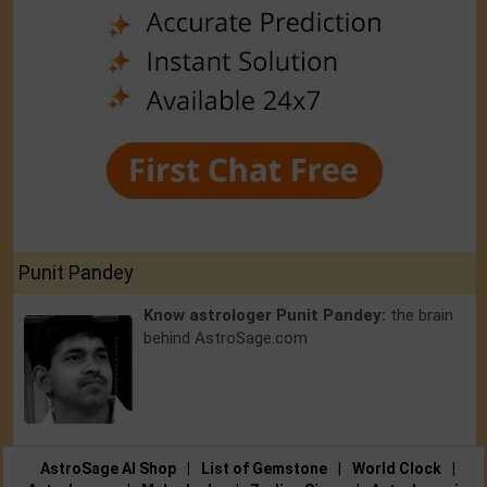
Punit Pandey
Know astrologer Punit Pandey:
the brain
behind AstroSage.com
AstroSage AI Shop
|
List of Gemstone
|
World Clock
|