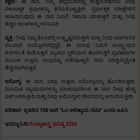
ಶಿಕ್ಷಣ
- ಈ ವಾರ, ನಿಮ್ಮ ಅಧ್ಯಯನವನ್ನು ಉತ್ತಮಪಡಿಸಲು ನೀವು
ಸಕಾರಾತ್ಮಕ ಕ್ರಮಗಳನ್ನು ತೆಗೆದುಕೊಳ್ಳುತ್ತೀರಿ. ಸ್ಪರ್ಧಾತ್ಮಕ ಪರೀಕ್ಷೆಗಳಿಗೆ
ಹಾಜರಾಗುವುದು ಈ ವಾರ ನಿಮಗೆ ಸಹಾಯ ಮಾಡುತ್ತದೆ ಮತ್ತು ನೀವು
ಹೆಚ್ಚಿನ ಅಂಕಗಳನ್ನು ಗಳಿಸುವಿರಿ.
ವೃತ್ತಿ
- ನೀವು ನಿಮ್ಮ ಕೆಲಸದಲ್ಲಿ ಉತ್ಕೃಷ್ಟರಾಗುತ್ತೀರಿ ಮತ್ತು ನೀವು ಸಾರ್ವಜನಿಕ
ವಲಯದ ಉದ್ಯೋಗದಲ್ಲಿದ್ದರೆ, ಈ ವಾರವು ನಿಮಗೆ ಉಚ್ಛ್ರಾಯದ
ದಿನಗಳಂತೆ ಕಾಣಿಸುತ್ತದೆ. ವ್ಯಾಪಾರ ಸ್ಥಳೀಯರು ಹೊರಗುತ್ತಿಗೆ ವ್ಯವಹಾರಗಳ
ಮೂಲಕ ಉತ್ತಮ ಲಾಭವನ್ನು ಪಡೆಯುತ್ತಾರೆ. ಅದು ನಿರೀಕ್ಷಿಸಿದ್ದಕ್ಕಿಂತ
ಹೆಚ್ಚಿನದಾಗಿರುತ್ತದೆ.
ಆರೋಗ್ಯ
- ಈ ವಾರ, ನೀವು ಉತ್ತಮ ಆರೋಗ್ಯವನ್ನು ಹೊಂದಿರುತ್ತೀರಿ.
ನಿಯಮಿತ ವ್ಯಾಯಾಮಗಳನ್ನು ಮಾಡುವುದರಿಂದ ಈ ವಾರ ನೀವು ಹೆಚ್ಚು
ಫಿಟ್ ಆಗಿರುತ್ತೀರಿ ಮತ್ತು ನೀವು ಆರೋಗ್ಯಕರ ಜೀವನವನ್ನು ಆನಂದಿಸುತ್ತೀರಿ.
ಪರಿಹಾರ- ಪ್ರತಿದಿನ 108 ಬಾರಿ "ಓಂ ಆದಿತ್ಯಾಯ ನಮಃ" ಎಂದು ಜಪಿಸಿ.
ಇದನ್ನೂ ಓದಿ:
ಸಂಖ್ಯಾಶಾಸ್ತ್ರ ಭವಿಷ್ಯ 2024