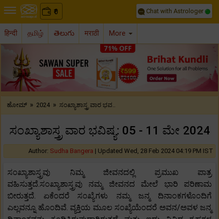
Chat with Astrologer
0
₹
हिन्दी
தமிழ்
తెలుగు
मराठी
More
Previous
Nex
»
»
ಹೋಮ್
2024
ಸಂಖ್ಯಾಶಾಸ್ತ್ರ ವಾರ ಭವ..
ಸಂಖ್ಯಾಶಾಸ್ತ್ರ ವಾರ ಭವಿಷ್ಯ: 05 - 11 ಮೇ 2024
Author:
Sudha Bangera
|
Updated Wed, 28 Feb 2024 04:19 PM IST
ಸಂಖ್ಯಾಶಾಸ್ತ್ರವು ನಿಮ್ಮ ಜೀವನದಲ್ಲಿ ಪ್ರಮುಖ ಪಾತ್ರ
ವಹಿಸುತ್ತದೆ.ಸಂಖ್ಯಾಶಾಸ್ತ್ರವು ನಮ್ಮ ಜೀವನದ ಮೇಲೆ ಭಾರಿ ಪರಿಣಾಮ
ಬೀರುತ್ತದೆ. ಏಕೆಂದರೆ ಸಂಖ್ಯೆಗಳು ನಮ್ಮ ಜನ್ಮ ದಿನಾಂಕಗಳೊಂದಿಗೆ
ಎಲ್ಲವನ್ನೂ ಹೊಂದಿವೆ. ವ್ಯಕ್ತಿಯ ಮೂಲ ಸಂಖ್ಯೆಯೆಂದರೆ ಅವನ/ಅವಳ ಜನ್ಮ