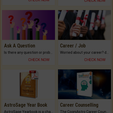
CHECK NOW
Ask A Question
Career / Job
Is there any question or problem lingering.
Worried about your career? don't know what is.
CHECK NOW
CHECK NOW
AstroSage Year Book
Career Counselling
AstroSage Yearbook is a channel to fulfill your dreams and destiny.
The CogniAstro Career Counselling Report is the most comprehensive report available on this topic.