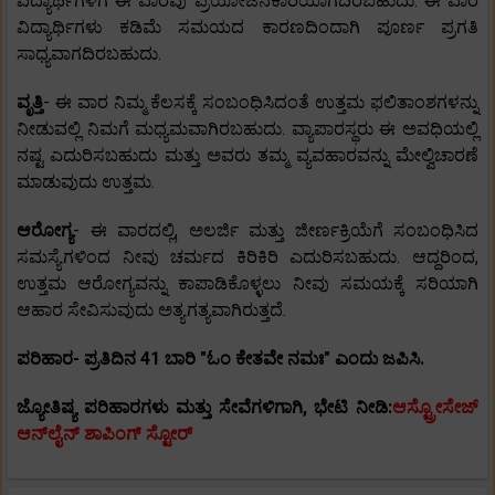
ವಿದ್ಯಾರ್ಥಿಗಳಿಗೆ ಈ ವಾರವು ಪ್ರಯೋಜನಕಾರಿಯಾಗದಿರಬಹುದು. ಈ ವಾರ
ವಿದ್ಯಾರ್ಥಿಗಳು ಕಡಿಮೆ ಸಮಯದ ಕಾರಣದಿಂದಾಗಿ ಪೂರ್ಣ ಪ್ರಗತಿ
ಸಾಧ್ಯವಾಗದಿರಬಹುದು.
ವೃತ್ತಿ
- ಈ ವಾರ ನಿಮ್ಮ ಕೆಲಸಕ್ಕೆ ಸಂಬಂಧಿಸಿದಂತೆ ಉತ್ತಮ ಫಲಿತಾಂಶಗಳನ್ನು
ನೀಡುವಲ್ಲಿ ನಿಮಗೆ ಮಧ್ಯಮವಾಗಿರಬಹುದು. ವ್ಯಾಪಾರಸ್ಥರು ಈ ಅವಧಿಯಲ್ಲಿ
ನಷ್ಟ ಎದುರಿಸಬಹುದು ಮತ್ತು ಅವರು ತಮ್ಮ ವ್ಯವಹಾರವನ್ನು ಮೇಲ್ವಿಚಾರಣೆ
ಮಾಡುವುದು ಉತ್ತಮ.
ಆರೋಗ್ಯ
- ಈ ವಾರದಲ್ಲಿ, ಅಲರ್ಜಿ ಮತ್ತು ಜೀರ್ಣಕ್ರಿಯೆಗೆ ಸಂಬಂಧಿಸಿದ
ಸಮಸ್ಯೆಗಳಿಂದ ನೀವು ಚರ್ಮದ ಕಿರಿಕಿರಿ ಎದುರಿಸಬಹುದು. ಆದ್ದರಿಂದ,
ಉತ್ತಮ ಆರೋಗ್ಯವನ್ನು ಕಾಪಾಡಿಕೊಳ್ಳಲು ನೀವು ಸಮಯಕ್ಕೆ ಸರಿಯಾಗಿ
ಆಹಾರ ಸೇವಿಸುವುದು ಅತ್ಯಗತ್ಯವಾಗಿರುತ್ತದೆ.
ಪರಿಹಾರ- ಪ್ರತಿದಿನ 41 ಬಾರಿ "ಓಂ ಕೇತವೇ ನಮಃ" ಎಂದು ಜಪಿಸಿ.
ಜ್ಯೋತಿಷ್ಯ ಪರಿಹಾರಗಳು ಮತ್ತು ಸೇವೆಗಳಿಗಾಗಿ, ಭೇಟಿ ನೀಡಿ:
ಆಸ್ಟ್ರೋಸೇಜ್
ಆನ್‌ಲೈನ್ ಶಾಪಿಂಗ್ ಸ್ಟೋರ್