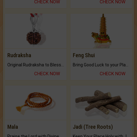
CHECK NOW
CHECK NOW
Rudraksha
Feng Shui
Original Rudraksha to Bless Your Way.
Bring Good Luck to your Place with Feng Shui.
CHECK NOW
CHECK NOW
Mala
Jadi (Tree Roots)
Praise the Lord with Divine Energies of Mala.
Keep Your Place Holy with Jadi.