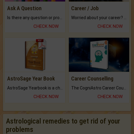
Ask A Question
Career / Job
Is there any question or problem lingering.
Worried about your career? don't know what is.
CHECK NOW
CHECK NOW
AstroSage Year Book
Career Counselling
AstroSage Yearbook is a channel to fulfill your dreams and destiny.
The CogniAstro Career Counselling Report is the most comprehensive report available on this topic.
CHECK NOW
CHECK NOW
Astrological remedies to get rid of your
problems