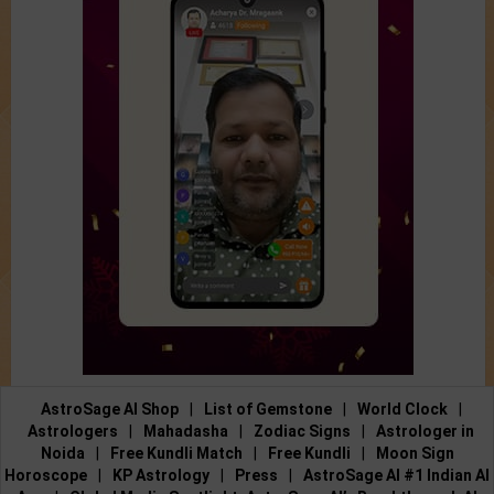
AstroSage AI Shop
|
List of Gemstone
|
World Clock
|
Astrologers
|
Mahadasha
|
Zodiac Signs
|
Astrologer in
Noida
|
Free Kundli Match
|
Free Kundli
|
Moon Sign
Horoscope
|
KP Astrology
|
Press
|
AstroSage AI #1 Indian AI