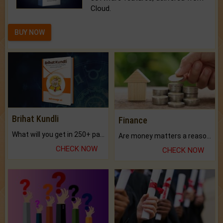
Cloud.
BUY NOW
Brihat Kundli
Finance
What will you get in 250+ pages Colored Brihat Kundli.
Are money matters a reason for the dark-circles under your eyes?
CHECK NOW
CHECK NOW