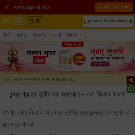

AstroSage AI App
DOWNLOAD NOW
₹
0
Chat with Astrologer
chat_bubble_outline
हिन्दी
தமிழ்
తెలుగు
मराठी
More
»
»
»
»
হোম
বাংলা
লালকিতাব
চন্দ্র
চন্দ্র গ্রহের ত..
চন্দ্র গ্রহের তৃতীয় ঘর অবস্থান - লাল কিতাব বাংলা
বাংলায় লাল কিতাব অনুসারে তৃতীয় ঘরে চন্দ্রের অবস্থানের
অনুসারে গণনা