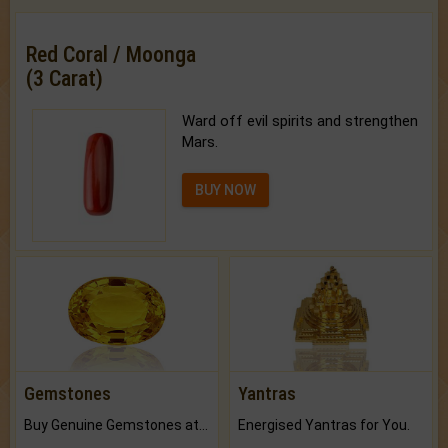
Red Coral / Moonga
(3 Carat)
Ward off evil spirits and strengthen
Mars.
BUY NOW
Gemstones
Yantras
Buy Genuine Gemstones at Best Prices.
Energised Yantras for You.