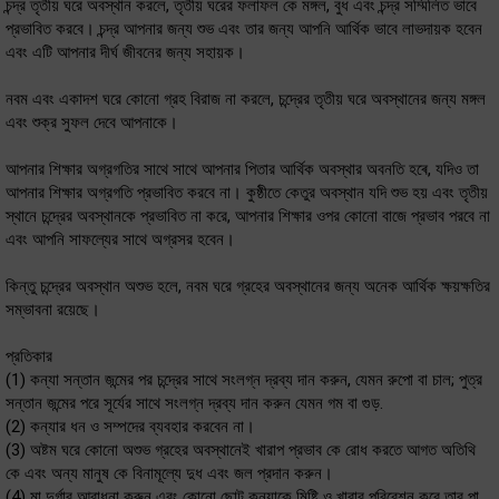
চন্দ্র তৃতীয় ঘরে অবস্থান করলে, তৃতীয় ঘরের ফলাফল কে মঙ্গল, বুধ এবং চন্দ্র সম্মিলিত ভাবে
প্রভাবিত করবে। চন্দ্র আপনার জন্য শুভ এবং তার জন্য আপনি আর্থিক ভাবে লাভদায়ক হবেন
এবং এটি আপনার দীর্ঘ জীবনের জন্য সহায়ক।
নবম এবং একাদশ ঘরে কোনো গ্রহ বিরাজ না করলে, চন্দ্রের তৃতীয় ঘরে অবস্থানের জন্য মঙ্গল
এবং শুক্র সুফল দেবে আপনাকে।
আপনার শিক্ষার অগ্রগতির সাথে সাথে আপনার পিতার আর্থিক অবস্থার অবনতি হৰে, যদিও তা
আপনার শিক্ষার অগ্রগতি প্রভাবিত করবে না। কুষ্ঠীতে কেতুর অবস্থান যদি শুভ হয় এবং তৃতীয়
স্থানে চন্দ্রের অবস্থানকে প্রভাবিত না করে, আপনার শিক্ষার ওপর কোনো বাজে প্রভাব পরবে না
এবং আপনি সাফল্যের সাথে অগ্রসর হবেন।
কিন্তু চন্দ্রের অবস্থান অশুভ হলে, নবম ঘরে গ্রহের অবস্থানের জন্য অনেক আর্থিক ক্ষয়ক্ষতির
সম্ভাবনা রয়েছে।
প্রতিকার
(1) কন্যা সন্তান জন্মের পর চন্দ্রের সাথে সংলগ্ন দ্রব্য দান করুন, যেমন রুপো বা চাল; পুত্র
সন্তান জন্মের পরে সূর্যের সাথে সংলগ্ন দ্রব্য দান করুন যেমন গম বা গুড়.
(2) কন্যার ধন ও সম্পদের ব্যবহার করবেন না।
(3) অষ্টম ঘরে কোনো অশুভ গ্রহের অবস্থানেই খারাপ প্রভাব কে রোধ করতে আগত অতিথি
কে এবং অন্য মানুষ কে বিনামূল্যে দুধ এবং জল প্রদান করুন।
(4) মা দুর্গার আরাধনা করুন এবং কোনো ছোট কন্যাকে মিষ্টি ও খাবার পরিবেশন করে তার পা