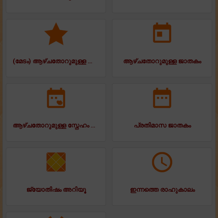
(മേടം) ആഴ്ചതോറുമുള്ള ജാതകം
ആഴ്ചതോറുമുള്ള ജാതകം
ആഴ്ചതോറുമുള്ള സ്നേഹം ജാതകം
പ്രതിമാസ ജാതകം
ജ്യോതിഷം അറിയൂ
ഇന്നത്തെ രാഹുകാലം