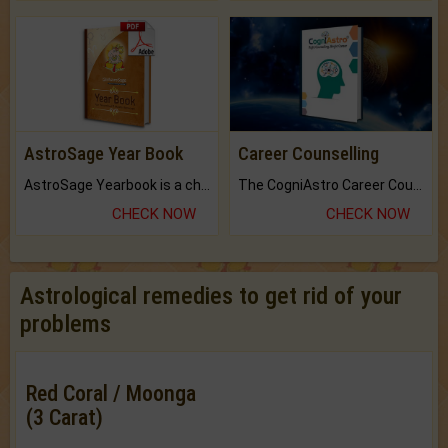
AstroSage Year Book
Career Counselling
AstroSage Yearbook is a channel to fulfill your dreams and destiny.
The CogniAstro Career Counselling Report is the most comprehensive report available on this topic.
CHECK NOW
CHECK NOW
Astrological remedies to get rid of your
problems
Red Coral / Moonga
(3 Carat)