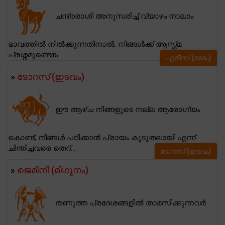
ചന്ദ്രരാശി അനുസരിച്ച് വ്യാഴം നാലാം
ഭാവത്തിൽ നിൽക്കുന്നതിനാൽ, നിങ്ങൾക്ക് ആസ്ത്മ
പ്രശ്നമുണ്ടെങ്ക...
ഏരീസ് (മേടം)
»
ടോറസ് (ഇടവം)
ഈ ആഴ്ച നിങ്ങളുടെ നല്ല ആരോഗ്യം
കൊണ്ട്, നിങ്ങൾ പഠിക്കാൻ പ്രായം കൂടുതലായി എന്ന്
ചിന്തിച്ചവരെ തെറ്...
ടോറസ് (ഇടവം)
»
ജെമിനി (മിഥുനം)
തണുത്ത പ്രദേശങ്ങളിൽ താമസിക്കുന്നവർ