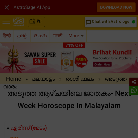

AstroSage AI App
DOWNLOAD NOW
₹
0
Chat with Astrologer
chat_bubble_outline
हिन्दी
தமிழ்
తెలుగు
मराठी
More
Home
മലയാളം
രാശി ഫലം
അടുത്ത
»
»
»
വാരം
അടുത്ത ആഴ്ചയിലെ ജാതകം- Next
Week Horoscope In Malayalam
»
ഏരീസ് (മേടം)