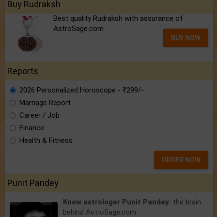
Buy Rudraksh
Best quality Rudraksh with assurance of
AstroSage.com
BUY NOW
Reports
2026 Personalized Horoscope - ₹299/-
Marriage Report
Career / Job
Finance
Health & Fitness
ORDER NOW
Punit Pandey
Know astrologer Punit Pandey:
the brain
behind AstroSage.com