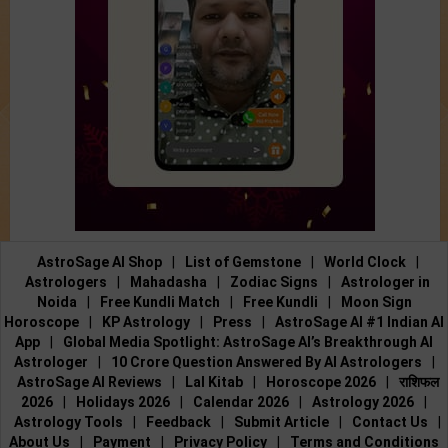
AstroSage AI Shop
|
List of Gemstone
|
World Clock
|
Astrologers
|
Mahadasha
|
Zodiac Signs
|
Astrologer in
Noida
|
Free Kundli Match
|
Free Kundli
|
Moon Sign
Horoscope
|
KP Astrology
|
Press
|
AstroSage AI #1 Indian AI
App
|
Global Media Spotlight: AstroSage AI’s Breakthrough AI
Astrologer
|
10 Crore Question Answered By AI Astrologers
|
AstroSage AI Reviews
|
Lal Kitab
|
Horoscope 2026
|
राशिफल
2026
|
Holidays 2026
|
Calendar 2026
|
Astrology 2026
|
Astrology Tools
|
Feedback
|
Submit Article
|
Contact Us
|
About Us
|
Payment
|
Privacy Policy
|
Terms and Conditions