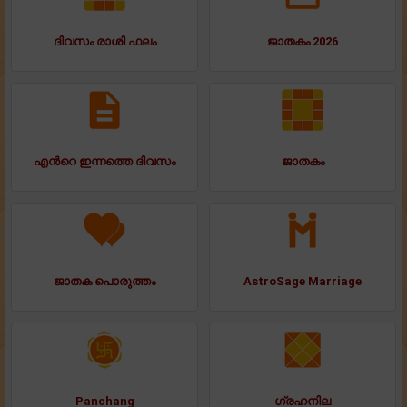
ദിവസം രാശി ഫലം
ജാതകം 2026
എന്‍റെ ഇന്നത്തെ ദിവസം
ജാതകം
ജാതക പൊരുത്തം
AstroSage Marriage
Panchang
ഗ്രഹനില