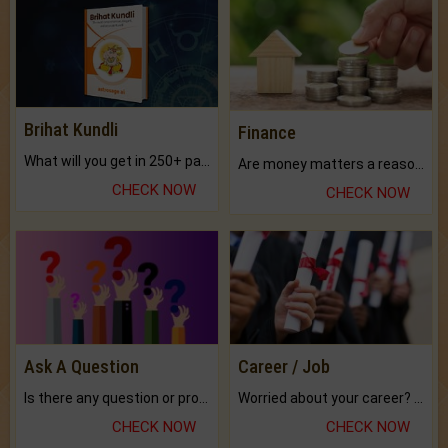
Brihat Kundli
Finance
What will you get in 250+ pages Colored Brihat Kundli.
Are money matters a reason for the dark-circles under your eyes?
CHECK NOW
CHECK NOW
Ask A Question
Career / Job
Is there any question or problem lingering.
Worried about your career? don't know what is.
CHECK NOW
CHECK NOW