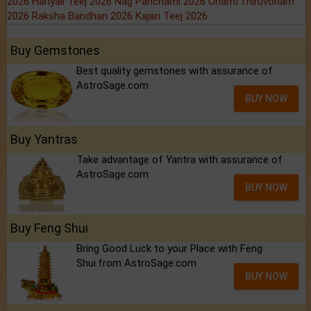
2026
Hariyali Teej 2026
Nag Panchami 2026
Onam/Thiruvonam
2026
Raksha Bandhan 2026
Kajari Teej 2026
Buy Gemstones
Best quality gemstones with assurance of
AstroSage.com
BUY NOW
Buy Yantras
Take advantage of Yantra with assurance of
AstroSage.com
BUY NOW
Buy Feng Shui
Bring Good Luck to your Place with Feng
Shui.from AstroSage.com
BUY NOW