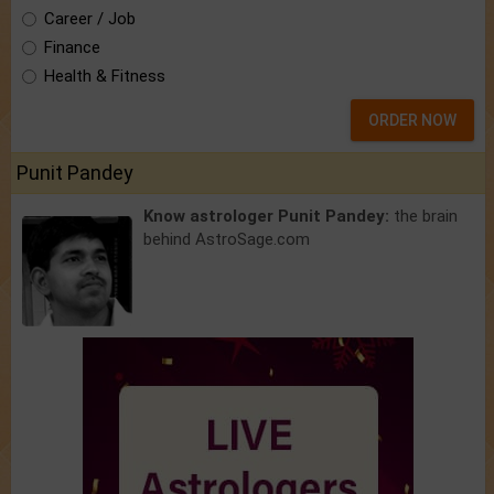
Career / Job
Finance
Health & Fitness
ORDER NOW
Punit Pandey
Know astrologer Punit Pandey:
the brain
behind AstroSage.com