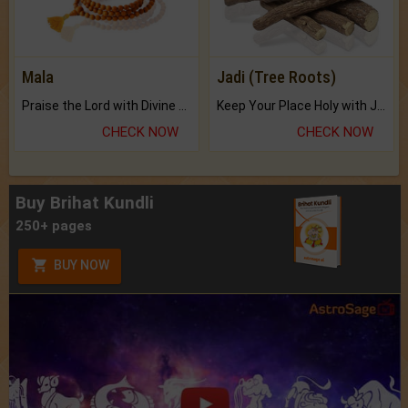
Mala
Jadi (Tree Roots)
Praise the Lord with Divine Energies of Mala.
Keep Your Place Holy with Jadi.
CHECK NOW
CHECK NOW
Buy Brihat Kundli
250+ pages
BUY NOW