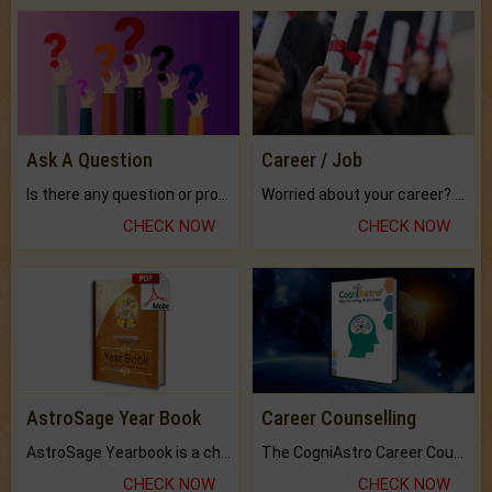
Ask A Question
Career / Job
Is there any question or problem lingering.
Worried about your career? don't know what is.
CHECK NOW
CHECK NOW
AstroSage Year Book
Career Counselling
AstroSage Yearbook is a channel to fulfill your dreams and destiny.
The CogniAstro Career Counselling Report is the most comprehensive report available on this topic.
CHECK NOW
CHECK NOW