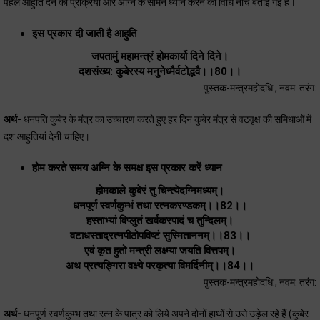
पहले आहुति देने की प्रक्रिया और अग्नि के सामने ध्यान करने की विधि नीचे बताई गई है।
इस प्रकार दी जाती है आहुति
जपतामुं महामन्त्रं होमकार्यो दिने दिने।
दशसंख्य: कुबेरस्य मनुनेध्मैर्वटोद्भवै।।80।।
पुस्तक-मन्त्रमहोदधि:, नवम: तरंग:
अर्थ-
धनपति कुबेर के मंत्र का उच्चारण करते हुए हर दिन कुबेर मंत्र से वटवृक्ष की समिधाओं में
दश आहुतियां देनी चाहिए।
होम करते समय अग्नि के समक्ष इस प्रकार करें ध्यान
होमकाले कुबेरं तु चिन्त्येदग्निमध्यम्।
धनपूर्ण स्वर्णकुम्भं तथा रत्नकरण्डकम्।।82।।
हस्ताभ्यां विप्लुतं खर्वकरपादं च तुन्दिलम्।
वटाधस्ताद्रत्नपीठोपविष्टं सुस्मिताननम्।।83।।
एवं कृत हुतो मन्त्री लक्ष्म्या जयति वित्तपम्।
अथ प्रत्यङ्गिरा वक्ष्ये परकृत्या विमर्दिनीम्।।84।।
पुस्तक-मन्त्रमहोदधि:, नवम: तरंग:
अर्थ-
धनपूर्ण स्वर्णकुम्भ तथा रत्न के पात्र को लिये अपने दोनों हाथों से उसे उड़ेल रहे हैं (कुबेर