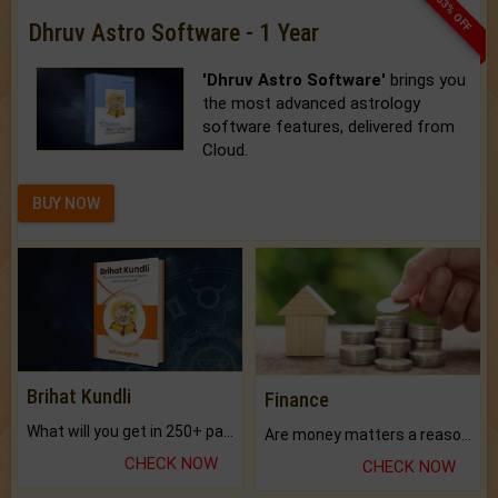
33% OFF
Dhruv Astro Software - 1 Year
'Dhruv Astro Software'
brings you
the most advanced astrology
software features, delivered from
Cloud.
BUY NOW
Brihat Kundli
Finance
What will you get in 250+ pages Colored Brihat Kundli.
Are money matters a reason for the dark-circles under your eyes?
CHECK NOW
CHECK NOW