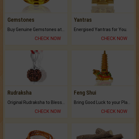
Gemstones
Yantras
Buy Genuine Gemstones at Best Prices.
Energised Yantras for You.
CHECK NOW
CHECK NOW
Rudraksha
Feng Shui
Original Rudraksha to Bless Your Way.
Bring Good Luck to your Place with Feng Shui.
CHECK NOW
CHECK NOW