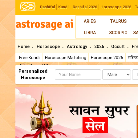
Rashifal
Kundli
Rashifal 2026
Horoscope 2026
T
ARIES
TAURUS
LIBRA
SCORPIO
S
Home
Horoscope
Astrology
2026
Occult
Fr
Free Kundli
Horoscope Matching
Horoscope 2026
राशि
AstroSage AI Shop
Personalized
Name
Da
Horoscope