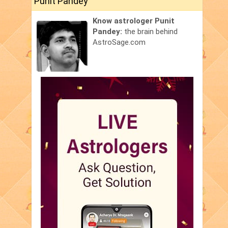
Punit Pandey
Know astrologer Punit
Pandey:
the brain behind
AstroSage.com