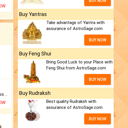
BUY NOW
NOW
Buy Yantras
Take advantage of Yantra with
assurance of AstroSage.com
BUY NOW
Buy Feng Shui
Bring Good Luck to your Place with
Feng Shui.from AstroSage.com
BUY NOW
Buy Rudraksh
Original Rudraksha to Bless Your Way.
Best quality Rudraksh with
NOW
assurance of AstroSage.com
BUY NOW