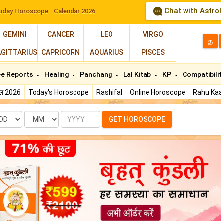
Chat with Astro
oday Horoscope
Calendar 2026
GEMINI
CANCER
LEO
VIRGO
த
AGITTARIUS
CAPRICORN
AQUARIUS
PISCES
ee Reports
Healing
Panchang
Lal Kitab
KP
Compatibili
फल 2026
Today's Horoscope
Rashifal
Online Horoscope
Rahu Kaa
te
Month
Year
GET HOROSCOPE