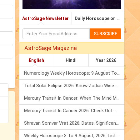
AstroSage Newsletter
Daily Horoscope on Email
SUBSCRIBE
AstroSage Magazine
English
Hindi
Year 2026
Numerology Weekly Horoscope: 9 August To 15 August, 2026
Total Solar Eclipse 2026: Know Zodiac Wise Prediction
Mercury Transit In Cancer: When The Mind Meets The Heart!
Mercury Transit In Cancer 2026: Check Out What It Brings For You
Shravan Somvar Vrat 2026: Dates, Significance & Rituals In August
Weekly Horoscope 3 To 9 August, 2026: List Of Fasts & Festivals