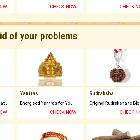
NOW
CHECK NOW
CHECK 
rid of your problems
Yantras
Rudraksha
Buy Genuine Gemstones at Best Prices.
Energised Yantras for You.
NOW
CHECK NOW
CHECK 