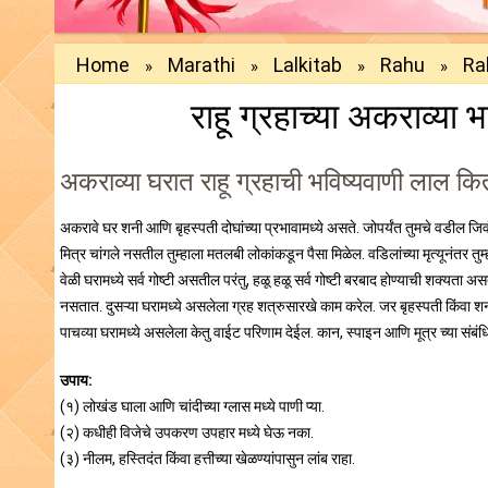
Home
Marathi
Lalkitab
Rahu
Ra
»
»
»
»
राहू ग्रहाच्या अकराव्य
अकराव्या घरात राहू ग्रहाची भविष्यवाणी लाल क
अकरावे घर शनी आणि बृहस्पती दोघांच्या प्रभावामध्ये असते. जोपर्यंत तुमचे वडील जिवंत 
मित्र चांगले नसतील तुम्हाला मतलबी लोकांकडून पैसा मिळेल. वडिलांच्या मृत्यूनंतर तु
वेळी घरामध्ये सर्व गोष्टी असतील परंतु, हळू हळू सर्व गोष्टी बरबाद होण्याची शक्यता
नसतात. दुसऱ्या घरामध्ये असलेला ग्रह शत्रुसारखे काम करेल. जर बृहस्पती किंवा शनी
पाचव्या घरामध्ये असलेला केतु वाईट परिणाम देईल. कान, स्पाइन आणि मूत्र च्या संब
उपाय:
(१) लोखंड घाला आणि चांदीच्या ग्लास मध्ये पाणी प्या.
(२) कधीही विजेचे उपकरण उपहार मध्ये घेऊ नका.
(३) नीलम, हस्तिदंत किंवा हत्तीच्या खेळण्यांपासुन लांब राहा.