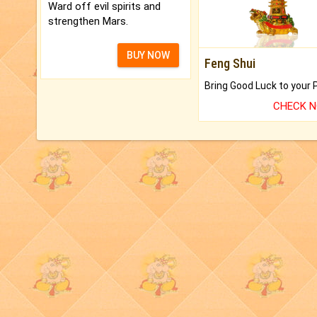
Ward off evil spirits and
strengthen Mars.
BUY NOW
Feng Shui
CHECK 