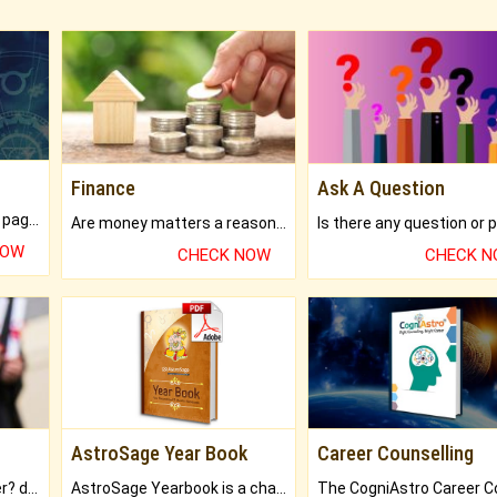
Finance
Ask A Question
What will you get in 250+ pages Colored Brihat Kundli.
Are money matters a reason for the dark-circles under your eyes?
NOW
CHECK NOW
CHECK 
AstroSage Year Book
Career Counselling
Worried about your career? don't know what is.
AstroSage Yearbook is a channel to fulfill your dreams and destiny.