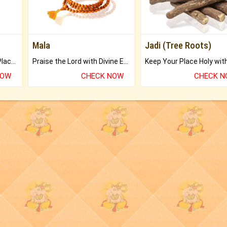
Mala
Jadi (Tree Roots)
Bring Good Luck to your Place with Feng Shui.
Praise the Lord with Divine Energies of Mala.
NOW
CHECK NOW
CHECK 