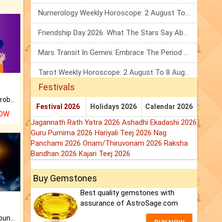
Numerology Weekly Horoscope: 2 August To 8 August, 2026
Friendship Day 2026: What The Stars Say About Your Best Friend!
Mars Transit In Gemini: Embrace The Period Full Of Energy & Intelligence
Tarot Weekly Horoscope: 2 August To 8 August, 2026
Festivals
Is there any question or problem lingering.
Festival 2026
Holidays 2026
Calendar 2026
NOW
Jagannath Rath Yatra 2026
Ashadhi Ekadashi 2026
Guru Purnima 2026
Hariyali Teej 2026
Nag
Panchami 2026
Onam/Thiruvonam 2026
Raksha
Bandhan 2026
Kajari Teej 2026
Buy Gemstones
Best quality gemstones with
assurance of AstroSage.com
The CogniAstro Career Counselling Report is the most comprehensive report available on this topic.