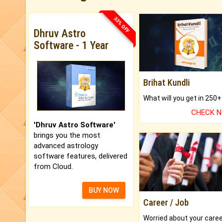
33% OFF
Dhruv Astro
Software - 1 Year
Brihat Kundli
CHECK 
'Dhruv Astro Software'
brings you the most
advanced astrology
software features, delivered
from Cloud.
BUY NOW
Career / Job