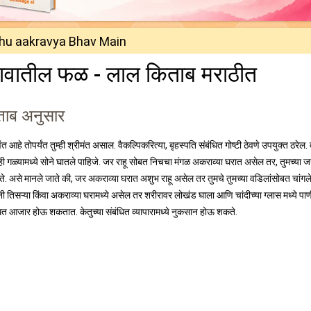
hu aakravya Bhav Main
ा भावातील फळ - लाल किताब मराठीत
िताब अनुसार
आहे तोपर्यंत तुम्ही श्रीमंत असाल. वैकल्पिकरित्या, बृहस्पति संबंधित गोष्टी ठेवणे उपयुक्त ठरेल. 
म्ही गळ्यामध्ये सोने घातले पाहिजे. जर राहू सोबत निचचा मंगळ अकराव्या घरात असेल तर, तुमच्या जन्
 असते. असे मानले जाते की, जर अकराव्या घरात अशुभ राहू असेल तर तुमचे तुमच्या वडिलांसोबत चांगले
 तिसऱ्या किंवा अकराव्या घरामध्ये असेल तर शरीरावर लोखंड घाला आणि चांदीच्या ग्लास मध्ये पाणी
ंधित आजार होऊ शकतात. केतुच्या संबंधित व्यापारामध्ये नुकसान होऊ शकते.