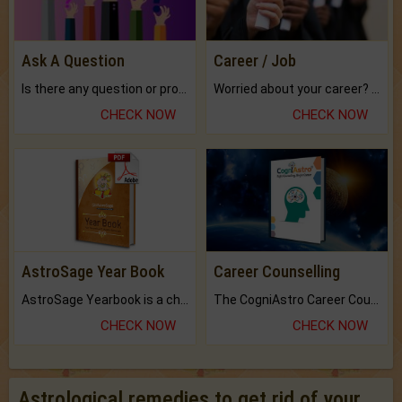
Ask A Question
Career / Job
Is there any question or problem lingering.
Worried about your career? don't know what is.
CHECK NOW
CHECK NOW
AstroSage Year Book
Career Counselling
AstroSage Yearbook is a channel to fulfill your dreams and destiny.
The CogniAstro Career Counselling Report is the most comprehensive report available on this topic.
CHECK NOW
CHECK NOW
Astrological remedies to get rid of your