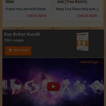
Mala
Jadi (Tree Roots)
Praise the Lord with Divine Energies of Mala.
Keep Your Place Holy with Jadi.
CHECK NOW
CHECK NOW
Buy Brihat Kundli
250+ pages
BUY NOW