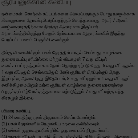
சூரியனுக்கான கணிப்பு
நன்மைகள்: சொந்தக் கட்டடங்களை அமைப்பதற்கும் பொது நலனுக்காக
கிணறுகளை தோண்டியெடுப்பதற்கும் சொந்தமானது. அவர் / அவள்
வாழ்வாதாரத்திற்கான நிரந்தர ஆதாரமாக இருப்பார்-
அரசாங்கத்திலிருந்து மேலும். நேர்மையான ஆதாரங்களில் இருந்து
பெறப்பட்ட பணம் பெருக்கி வைக்கும்.
தீங்கு விளைவிக்கும்: பகல் நேரத்தில் காதல் செய்வது, வாழ்க்கை
துணை உடம்பு சரியில்லை மற்றும் வியாழன் 7 வது வீட்டில்
வைக்கப்பட்டிருந்தால் காசநோய் தொற்று ஏற்படுகிறது. 5 வது வீட்டிலுள்ள
1 வது வீட்டிலும் செவ்வாயிலும் கேடு சூரியன் பிறப்புக்குப் பிறகு,
இறப்புக்கு ஆளாகிறது. இதேபோல், 8 வது வீட்டிலுள்ள 1 வது வீட்டிலும்
சனிக்கிழமையிலும் உள்ள சூரியன் வாழ்க்கை துணை மரணத்தை
பிறருக்குப் பிற்போக்குத்தனமாக ஏற்படுத்தும்.7 வது வீட்டிற்கு எந்த
கிரகமும் இல்லை
பரிகார கணிப்பு:
(1) 24 வயதிற்கு முன் திருமணம் செய்யவேண்டும்.
(2) பகல் நேரங்களில் நெருங்கிய உறவை தவிர்க்கவும்.
(3) உங்கள் மூதாதையரின் நீரில் ஒரு கை பம்ப் நிறுவுங்கள்.
(4) உங்கள் வீட்டின் முடிவில் இடது பக்கத்தில் சிறிய இருண்ட அறையை