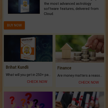
the most advanced astrology
software features, delivered from
Cloud.
BUY NOW
Brihat Kundli
Finance
What will you get in 250+ pages Colored Brihat Kundli.
Are money matters a reason for the dark-circles under your eyes?
CHECK NOW
CHECK NOW