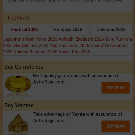
Shanivar Vrat 2026: Saturn Will Serve Justice In Sawan Month!
Festivals
Festival 2026
Holidays 2026
Calendar 2026
Jagannath Rath Yatra 2026
Ashadhi Ekadashi 2026
Guru Purnima
2026
Hariyali Teej 2026
Nag Panchami 2026
Onam/Thiruvonam
2026
Raksha Bandhan 2026
Kajari Teej 2026
Buy Gemstones
Best quality gemstones with assurance of
AstroSage.com
BUY NOW
Buy Yantras
Take advantage of Yantra with assurance of
AstroSage.com
BUY NOW