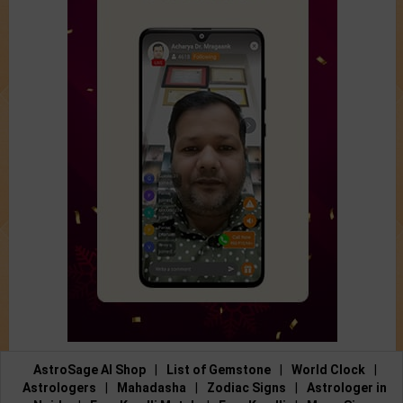
AstroSage AI Shop
|
List of Gemstone
|
World Clock
|
Astrologers
|
Mahadasha
|
Zodiac Signs
|
Astrologer in