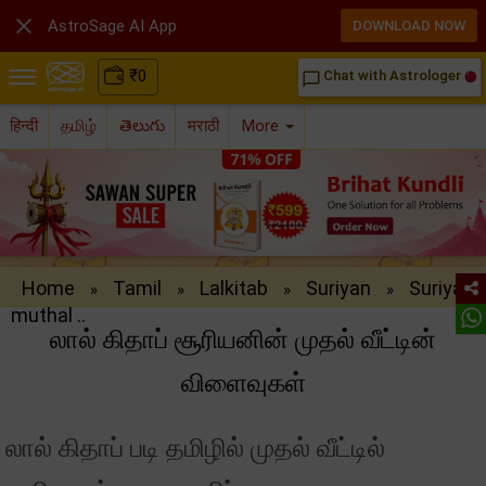

AstroSage AI App
DOWNLOAD NOW
₹
0
Chat with Astrologer
chat_bubble_outline
हिन्दी
தமிழ்
తెలుగు
मराठी
More
Home
Tamil
Lalkitab
Suriyan
Suriyan
»
»
»
»
muthal ..
லால் கிதாப் சூரியனின் முதல் வீட்டின்
விளைவுகள்
லால் கிதாப் படி தமிழில் முதல் வீட்டில்