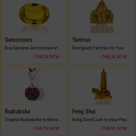
Gemstones
Yantras
Buy Genuine Gemstones at Best Prices.
Energised Yantras for You.
CHECK NOW
CHECK NOW
Rudraksha
Feng Shui
Original Rudraksha to Bless Your Way.
Bring Good Luck to your Place with Feng Shui.
CHECK NOW
CHECK NOW