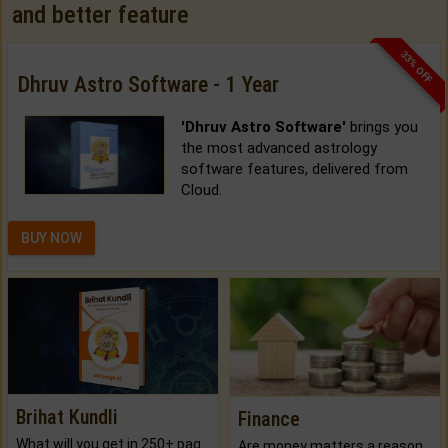
and better feature
33% OFF
Dhruv Astro Software - 1 Year
'Dhruv Astro Software'
brings you
the most advanced astrology
software features, delivered from
Cloud.
BUY NOW
Brihat Kundli
Finance
What will you get in 250+ pages Colored Brihat Kundli.
Are money matters a reason for the dark-circles under your eyes?