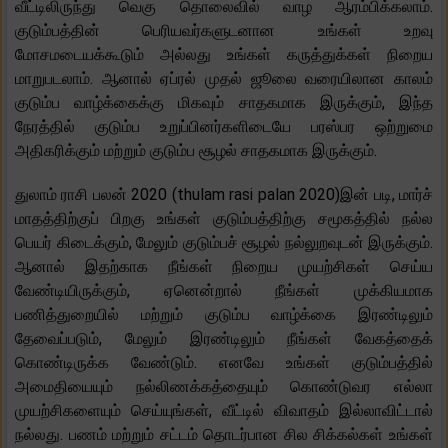
வீட்டிலிருந்து வெகு தொலைவில் வாழ ஆரம்பிக்கலாம்.
குடும்பத்தின் பெரியவர்களுடனான உங்கள் உறவு
மோசமடையக்கூடும் அல்லது உங்கள் கருத்துக்கள் நிறைய
மாறுபடலாம். ஆனால் ஏப்ரல் முதல் ஜூலை வரையிலான காலம்
குடும்ப வாழ்க்கைக்கு மிகவும் சாதகமாக இருக்கும், இந்த
நேரத்தில் குடும்ப உறுப்பினர்களிடையே பரஸ்பர ஒற்றுமை
அதிகரிக்கும் மற்றும் குடும்ப சூழல் சாதகமாக இருக்கும்.
துலாம் ராசி பலன் 2020 (thulam rasi palan 2020)இன் படி, மார்ச்
மாதத்திற்குப் பிறகு உங்கள் குடும்பத்திற்கு சமூகத்தில் நல்ல
பெயர் கிடைக்கும், மேலும் குடும்பச் சூழல் நல்லுறவுடன் இருக்கும்.
ஆனால் இதற்காக நீங்கள் நிறைய முயற்சிகள் செய்ய
வேண்டியிருக்கும், ஏனென்றால் நீங்கள் முக்கியமாக
பணித்துறையில் மற்றும் குடும்ப வாழ்க்கை இரண்டிலும்
தேவைப்படும், மேலும் இரண்டிலும் நீங்கள் வேகத்தைக்
கொண்டிருக்க வேண்டும். எனவே உங்கள் குடும்பத்தில்
அமைதியையும் நல்லிணக்கத்தையும் கொண்டுவர எல்லா
முயற்சிகளையும் செய்யுங்கள், வீட்டில் விவாதம் இல்லாவிட்டால்
நல்லது. பணம் மற்றும் சட்டம் தொடர்பான சில சிக்கல்கள் உங்கள்