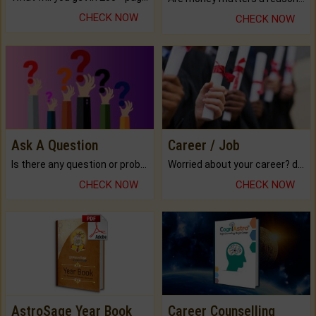
CHECK NOW
CHECK NOW
Ask A Question
Career / Job
Is there any question or problem lingering.
Worried about your career? don't know what is.
CHECK NOW
CHECK NOW
AstroSage Year Book
Career Counselling