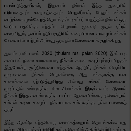
பயன்படுத்துவீர்கள், இதனால் நீங்கள் இந்த துறையில்
மரியாதையும் கவுரவத்தையும் பெறுவீர்கள், மேலும் உங்கள்
வாழ்க்கை முன்னேறத் தொடங்கும். டிசம்பர் மாதத்தில் நீங்கள் ஒரு
பெரிய பதவிக்கு சந்திப்பு பெறலாம். ஜனவரி முதல் ஏப்ரல்
வரையிலும், நவம்பர் நடுப்பகுதியில் வரையிலான காலமும் உங்கள்
வேலையில் மாற்றம் அல்லது ஒரு நல்ல வேலையைக் குறிக்கிறது.
துலாம் ராசி பலன் 2020 (thulam rasi palan 2020) இன் படி,
சனியின் நிலை காரணமாக, நீங்கள் கடின உழைப்புக்குப் பிறகும்
இதுபோன்ற சூழ்நிலையை சந்திக்க நேரிடும், நீங்கள் விரும்பிய
முடிவுகளை நீங்கள் பெறவில்லை, அது உங்களுக்கு மன
உளைச்சலை ஏற்படுத்துகிறது அல்லது உங்கள் வேலையை
முடிப்பதில் உங்களுக்கு சில சிரமங்கள் இருக்கலாம், ஆனால்
நீங்கள் இந்த சவால்களுக்கு பயப்பட தேவையில்லை, ஏனென்றால்
உங்கள் கடின உழைப்பு நிச்சயமாக உங்களுக்கு நல்ல பலனைத்
தரும்.
இந்த ஆண்டு எந்தவொரு வணிகத்தையும் தொடங்கக்கூடாது
என்று அறிவுறுத்தப்படுகிறீர்கள், ஏனெனில் அதில் வெற்றி என்பது