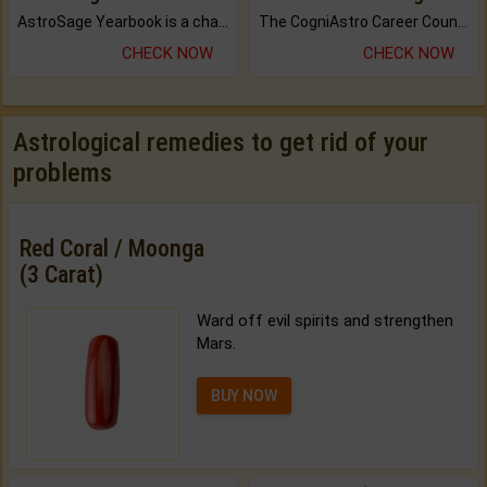
AstroSage Yearbook is a channel to fulfill your dreams and destiny.
The CogniAstro Career Counselling Report is the most comprehensive report available on this topic.
CHECK NOW
CHECK NOW
Astrological remedies to get rid of your
problems
Red Coral / Moonga
(3 Carat)
Ward off evil spirits and strengthen
Mars.
BUY NOW