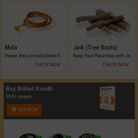
Mala
Jadi (Tree Roots)
Praise the Lord with Divine Energies of Mala.
Keep Your Place Holy with Jadi.
CHECK NOW
CHECK NOW
Buy Brihat Kundli
250+ pages
BUY NOW