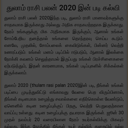
துலாம் ராசி பலன் 2020 இன் படி கல்வி
துலாம் ராசி பலன் 2020இந்த படி, துலாம் ராசி மாணவர்களுக்கு
சாதகமாக இருக்காது அல்லது அதிக சாதகமற்றதாக இருக்காது.
நேரம் உங்களுக்கு மிக அதிகமாக இருக்கும், ஆனால் உங்கள்
சோம்பேறிய தனத்தால் உங்களை தொந்தரவு செய்ய கூடும்.
எனவே, முதலில், சோம்பலைக் கைவிடுங்கள், பின்னர் வெற்றி
உணரப்படும். உங்கள் மனம் படிப்பில் ஈடுபடும், ஆனால் இலக்கை
நோக்கி கவனம் செலுத்தாமல் இருப்பது உங்கள் பிரச்சினைகளை
ஏற்படுத்தும், இதன் காரணமாக, உங்கள் படிப்புகளில் சிக்கல்கள்
இருக்கலாம்.
துலாம் 2020 (thulam rasi palan 2020)இன் படி, நீங்கள் உங்கள்
படிப்பை முடித்துவிட்டு எங்காவது வேலை பெற விரும்பினால்,
நீங்கள் கடினமாக உழைத்து சவால்களை எதிர்கொள்ள வேண்டும்,
ஏனெனில் கடின உழைப்புக்குப் பிறகு, வெற்றி பெறுவதற்கான
வாய்ப்பு உள்ளது. கடின உழைப்புக்கு தயாராக இருங்கள். ஜூன் 30
முதல் நவம்பர் 20 வரையிலான நேரம் உயர்கல்விக்கு மிகவும்
நல்லது, இந்த நேரத்தில் நீங்கள் உயர் கல்வித் துறையில் நல்ல