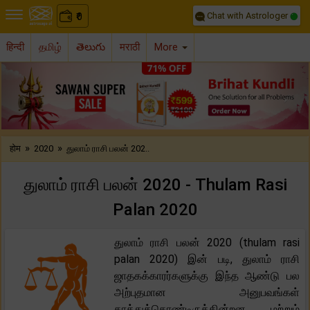
Chat with Astrologer
0
₹
हिन्दी
தமிழ்
తెలుగు
मराठी
More
Previous
Nex
»
»
होम
2020
துலாம் ராசி பலன் 202..
துலாம் ராசி பலன் 2020 - Thulam Rasi
Palan 2020
துலாம் ராசி பலன் 2020 (thulam rasi
palan 2020) இன் படி, துலாம் ராசி
ஜாதகக்காரர்களுக்கு இந்த ஆண்டு பல
அற்புதமான அனுபவங்கள்
காத்துக்கொண்டிருக்கின்றன மற்றும்