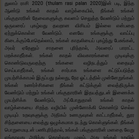
துலாம் ராசி 2020 (thulam rasi palan 2020)இன் படி, இந்த
ஆண்டு உங்கள் காதல் வாழ்க்கையில், நீங்கள் உங்கள்
பங்குதாரரின் தேவைகளுக்கு கவனம் செலுத்த வேண்டும் மற்றும்
ஒருவரைப் புகழ்வது தவறான விசியம் இல்லை என்பதை
ஏற்றுக்கொள்ள வேண்டும். எனவே உங்களுக்கு வாய்ப்பு
கிடைக்கும்போதெல்லாம், உங்கள் காதலியைப் புகழ்ந்து பேசுங்கள்,
அவர் ஏதேனும் சாதனை புரிந்தால், அவரைப் பாராட்ட
மறக்காதீர்கள். உங்கள் காதல் விவகாரங்களை முடிவுக்கு
கொண்டுவருவதற்கு உங்களை வழிநடத்தும் எதையும்
செய்யாதீர்கள், உங்கள் சார்பாக உங்களை கட்டுப்படுத்த
முயற்சிக்காமல் இருப்பது நல்லது, நேர ஓட்டத்தில் முன்னேறுங்கள்.
உங்கள் உணர்ச்சிகளை நீங்கள் கட்டுக்குள் வைத்திருக்க
வேண்டும் மற்றும் உங்கள் பங்குதாரரின் இதயத்துடன் இணைக்க
முயற்சிக்க வேண்டும், அப்போதுதான் உங்கள் காதல்
வாழ்க்கையை சிறந்த வழியில் முன்னோக்கி கொண்டு செல்ல
முடியும். உறவுகளுக்கு அதிகம் உணருவுகள் காட்டாதீர்கள், தூர
சிந்தனையை வைத்து ஒழுக்கமாக நடந்து கொள்ளுங்கள். நீங்கள்
பொறுமையுடன் பணிபுரிந்தால், உங்கள் பங்குதாரரின் மனதை வேறு
எங்காவது அறிந்து கொள்வது முலம், அது உங்கள் உறவில்