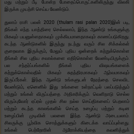
மது மற்றும் பீடி போன்ற போதைப்பொருட்களிலிருந்து விலகி
இருக்க முயற்சி செய்ய வேண்டும்.
துலாம் ராசி பலன் 2020 (thulam rasi palan 2020)இன் படி,
நீங்கள் எந்த யாத்திரை செல்லலாம், இந்த ஆண்டு உங்களுக்கு
மிகவும் பயனுள்ளதாகவும் முக்கியமானதாகவும் காணப்படுகிறது.
கடந்த ஆண்டுகளில் இருந்து நடந்து வரும் சில சிக்கல்கள்
குறைவாக இருக்கும், மேலும் புதிய ஒன்றைக் கற்றுக்கொள்ள
நீங்கள் சில புதிய சவால்களை எதிர்கொள்ள வேண்டியிருக்கும்.
பல சந்தர்ப்பங்களில் நீங்கள் புதிய விஷயங்களைக்
கற்றுக்கொள்வதில் மிகவும் சுதந்திரமாகவும் ஆர்வமாகவும்
இருப்பீர்கள். இந்த ஆண்டு உங்களுடன் நேரத்தை செலவிட
வேண்டும், ஏனெனில் இது உங்களை உள்நாட்டில் பலப்படுத்தும்
மற்றும் உங்கள் விருப்பத்தை அதிகரிக்கும். வெளிநாடு செல்ல
விரும்புவோர் ஏப்ரல் முதல் சில நல்ல செய்திகளைப் பெறலாம்
மற்றும் கடந்த காலங்களில் செய்த உழைப்பு மற்றும் கடின
உழைப்பின் முடிவின் பலனை இந்த ஆண்டு அடையலாம்.
சிலருக்கு பூர்விக சொத்துக்களும் கிடைக்க வாய்ப்புள்ளது.
உங்கள் பெற்றோரின் ஆரோக்கியத்தை கவனித்துக்