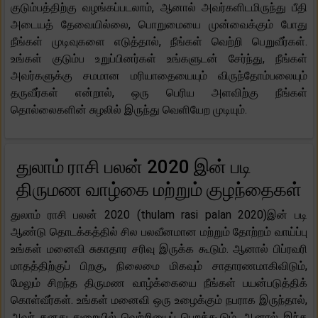
குடும்பத்திற்கு வழங்கப்படலாம், ஆனால் அவர்களிடமிருந்து பீதி
அடையத் தேவையில்லை, பொறுமையை முன்வைக்கும் போது
நீங்கள் முடிவுகளை எடுத்தால், நீங்கள் வெற்றி பெறுவீர்கள்.
உங்கள் குடும்ப உறுப்பினர்கள் உங்களுடன் சேர்ந்து, நீங்கள்
அவர்களுக்கு சமமான மரியாதையையும் விருந்தோம்பலையும்
தருவீர்கள் என்றால், ஒரு பெரிய அளவிற்கு நீங்கள்
தொல்லைகளின் சுழலில் இருந்து வெளியேற முடியும்.
துலாம் ராசி பலன் 2020 இன் படி
திருமண வாழ்கை மற்றும் குழந்தைகள்
துலாம் ராசி பலன் 2020 (thulam rasi palan 2020)இன் படி
ஆண்டு தொடக்கத்தில் சில பலவீனமான மற்றும் தோற்றம் வாய்ப்பு
உங்கள் மனைவி சுகாதார சரிவு இருக்க கூடும். ஆனால் பிப்ரவரி
மாதத்திற்குப் பிறகு, நிலைமை மிகவும் சாதாரணமாகிவிடும்,
மேலும் சிறந்த திருமண வாழ்க்கையை நீங்கள் பயன்படுத்திக்
கொள்வீர்கள். உங்கள் மனைவி ஒரு உழைக்கும் நபராக இருந்தால்,
அவர் தனது துறையில் வெற்றியைப் பெறக்கூடும், ஆனால் இந்த