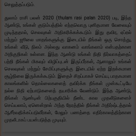
செலுத்தப்படும்.
துலாம் ராசி பலன் 2020 (thulam rasi palan 2020) படி, இந்த
ஆண்டு, உங்கள் குடும்பத்தில் எந்தவொரு புனிதமான வேலையும்
முடிந்ததால், செலவுகள் அதிகரிக்கக்கூடும். இது தவிர, ஏப்ரல்
மற்றும் ஜூலை மாதங்களுக்கு இடையில் நீங்கள் ஒரு சொத்து,
உங்கள் வீடு, நிலம் அல்லது வாகனம் வாங்கலாம் என்பதற்கான
அறிகுறிகள் உள்ளன. இந்த ஆண்டு உங்கள் நிதி நிர்வாகத்தைப்
பற்றி நீங்கள் மிகவும் விழிப்புடன் இருப்பீர்கள், ஆனாலும் உங்கள்
செலவுகள் மற்றும் சேமிப்புகளுக்கு இடையில் ஏற்ற இறக்கமான
சூழ்நிலை இருக்கக்கூடும். இதைச் சிறப்பாகச் செய்ய, பாதகமான
காலங்களில் தொல்லைகளைத் தவிர்க்க நீங்கள் முன்கூட்டியே
நல்ல நிதி ஏற்பாடுகளைத் தயாரிக்க வேண்டும். இந்த ஆண்டு,
நீங்கள் ஆண்டின் பிற்பகுதியில் நீண்ட கால முதலீடுகளைச்
செய்யலாம், ஏனென்றால் அந்த நேரத்தில் நீங்கள் அதிர்ஷ்டத்தால்
ஆசீர்வதிக்கப்படுவீர்கள், மேலும் பணத்தை எதிர்காலத்திற்கான
முதலீடாகப் பயன்படுத்த முடியும்.