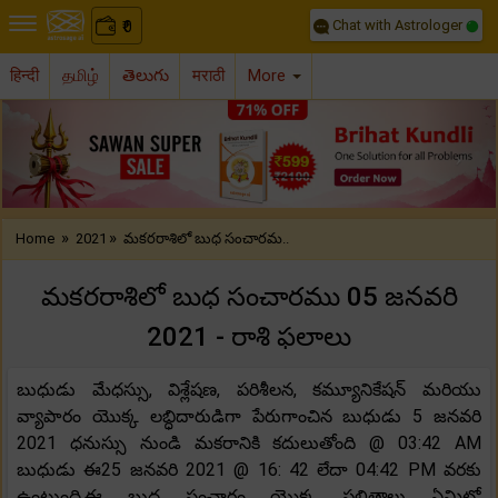
Chat with Astrologer
0
₹
हिन्दी
தமிழ்
తెలుగు
मराठी
More
Previous
Nex
»
»
Home
2021
మకరరాశిలో బుధ సంచారమ..
మకరరాశిలో బుధ సంచారము 05 జనవరి
2021 - రాశి ఫలాలు
బుధుడు మేధస్సు, విశ్లేషణ, పరిశీలన, కమ్యూనికేషన్ మరియు
వ్యాపారం యొక్క లబ్ధిదారుడిగా పేరుగాంచిన బుధుడు 5 జనవరి
2021 ధనుస్సు నుండి మకరానికి కదులుతోంది @ 03:42 AM
బుధుడు ఈ25 జనవరి 2021 @ 16: 42 లేదా 04:42 PM వరకు
ఉంటుంది.ఈ బుధ సంచారం యొక్క ఫలితాలు ఏమిటో