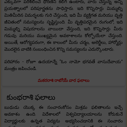
ఎక్కువగా పరిశీలించే ధోరణిని కలిగి ఉంటారు, వారు చేస్తున్న అన్ని
ప్రయత్నాలలో పరిపూర్ణతను సాధిస్తారు. ఇది కొన్నిసార్లు మిమ్మల్ని
మితిమీరిన విమర్శలకు గురి చేస్తుంది, ఇది మీ వ్యక్తిగత మరియు వృత్తి
జీవితంలో సమస్యలను సృష్టిస్తుంది. మీ వృత్తిపరమైన రంగంలో, ఇది
మిమ్మల్ని విషయాలను వాయిదా వేస్తుంది, ఇది కొన్నిసార్లు మీరు
గడువు మరియు ముఖ్యమైన అవకాశాలను కోల్పోయేలా చేస్తుంది.
అయితే, ఆరోగ్యపరంగా, ఈ కాలంలో మీరు చర్మం, అలెర్జీలు, హార్మోన్లు
మొదలైన వాటికి సంబంధించిన కొన్ని సమస్యలను ఎదుర్కొంటారు.
పరిహారం - రోజూ ఉదయాన్నే “ఓం నామో భగవతే వాసుదేవాయ”
మంత్రం జపించండి.
మకరరాశి రాబోయే వార ఫలాలు
కుంభరాశి ఫలాలు
బుధుడు యొక్క ఈ సంచారంకోసం మిశ్రమ ఫలితాలను ఇచ్చే
అవకాశం ఉంది. విదేశాలలో విశ్వవిద్యాలయాలను కోరుకునే
విద్యార్థులకు ఉన్నత విద్యను అభ్యసించడానికి ఈ సంచారం