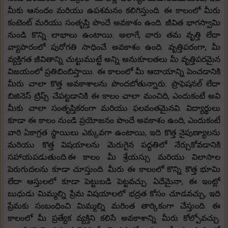
మీకు ఆనందం మరియు ఉపశమనం కలిగిస్తుంది. ఈ కాలంలో మీరు
కంటెంట్ మరియు సంతృప్తి పొందే అవకాశం ఉంది. జీవిత భాగస్వామి
నుండి కొన్ని లాభాలు ఉంటాయి. అలాగే, వారు తమ వృత్తి లేదా
వ్యాపారంలో పురోగతి సాధించే అవకాశం ఉంది. వృత్తిపరంగా, మీ
వ్యక్తిగత జీవితాన్ని చుట్టుముట్టే అన్ని అనుకూలతలు మీ వృత్తిపరమైన
విజయంలో ప్రతిబింబిస్తాయి. ఈ కాలంలో మీ ఆదాయాన్ని పెంచడానికి
మీరు చాలా కొత్త అవకాశాలను పొందబోతున్నారు. ప్రొఫెషనల్ లేదా
బిజినెస్ ట్రిప్స్ చేపట్టడానికి ఈ కాలం చాలా మంచిది, ఎందుకంటే అవి
మీకు చాలా సంతృప్తికరంగా మరియు ఫలవంతమైనవి. విద్యార్థులు
కూడా ఈ కాలం నుండి ప్రయోజనం పొందే అవకాశం ఉంది, ఎందుకంటే
వారి ఏకాగ్రత స్థాయిలు ఎక్కువగా ఉంటాయి, ఇది కొత్త నైపుణ్యాలను
మరియు కొత్త విషయాలను మెరుగైన పద్ధతిలో నేర్చుకోవడానికి
సహాయపడుతుంది.ఈ కాలం మీ శ్రేయస్సు మరియు విలాసాల
పెరుగుదలను కూడా చూస్తుంది. మీరు ఈ కాలంలో కొన్ని కొత్త భూమి
లేదా ఆస్తులలో కూడా పెట్టుబడి పెట్టవచ్చు. ఏదేమైనా, ఈ ఇంట్లో
బుధుడు మిమ్మల్ని ప్రేమ విషయాలలో భద్రత కోసం చూడవచ్చు, ఇది
ప్రేమకు సంబంధించి మిమ్మల్ని మరింత తార్కికంగా చేస్తుంది. ఈ
కాలంలో మీ ప్రత్యేక వ్యక్తిని కలిసే అవకాశాన్ని మీరు కోల్పోవచ్చు.