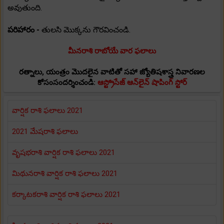
అవుతుంది.
పరిహారం -
తులసి మొక్కను గౌరవించండి.
మీనరాశి రాబోయే వార ఫలాలు
రత్నాలు, యంత్రం మొదలైన వాటితో సహా జ్యోతిషశాస్త్ర నివారణల
కోసంసందర్శించండి:
ఆస్ట్రోసేజ్ ఆన్‌లైన్ షాపింగ్ స్టోర్
వార్షిక రాశి ఫలాలు 2021
2021 మేషరాశి ఫలాలు
వృషభరాశి వార్షిక రాశి ఫలాలు 2021
మిథునరాశి వార్షిక రాశి ఫలాలు 2021
కర్కాటకరాశి వార్షిక రాశి ఫలాలు 2021