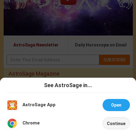
AstroSage Newsletter
Daily Horoscope on Email
SUBSCRIBE
AstroSage Magazine
See AstroSage in...
English
Hindi
Year 2026
Talk To
Chat With
Astrologer
Astrologer
Mercury Transit In Cancer: When The Mind Meets The Heart!
AstroSage App
Open
Mercury Transit In Cancer 2026: Check Out What It Brings For You
NEW
Shravan Somvar Vrat 2026: Dates, Significance & Rituals In August
Chrome
Continue
Home
Shop
Call
Chat
Account
Weekly Horoscope 3 To 9 August, 2026: List Of Fasts & Festivals