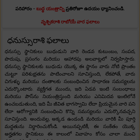
పరిహారం -
బుద్ధ యంత్రాన్ని
ప్రతిరోజూ ఉదయం ధ్యానించండి.
వృశ్చికరాశి రాబోయే వార ఫలాలు
ధనుస్సురాశి ఫలాలు
ధనుస్సు స్థానికులు బుధుడుని వారి రెండవ కుటుంబం, సంపద,
పొదుపు, ప్రసంగం మరియు ఆహారపు అలవాట్లలో నిర్వహిస్తారు.
ధనుస్సు స్థానికులకు బుధుడు యొక్క ఈ స్థానం వారు నోటి ప్రాంతం
చుట్టూ పరిశుభ్రతను పాటించాలని సూచిస్తుంది, లేకపోతే, వారు
చిగుళ్ళు మరియు దంతాలకు సంబంధించిన సాధారణ సమస్యలను
ఎదుర్కొంటారు. వ్యక్తిగత ముందు, ఇది ఏడవ ఇంటి సంబంధాలు
మరియు పౌస్‌ను నియంత్రిస్తుంది మరియు ఎనిమిదవ ఇంటిలోనే
ఉంచబడుతుంది, ఇది మీ జీవిత భాగస్వామి లేదా ప్రియమైన వారి పని
లేదా ఆరోగ్యానికి సంబంధించి కొన్ని సమస్యలను ఎదుర్కొనవచ్చని
సూచిస్తుంది. అందువల్ల, అక్కడ ఉండండి మరియు వారికి మీ పూర్తి
మద్దతును నిర్ధారించుకోండి. అయినప్పటికీ, ఈ సంకేతం యొక్క
అర్హతగల స్థానికులు ఈ కాలంలో వివాహం కోసం చాలా మంచి