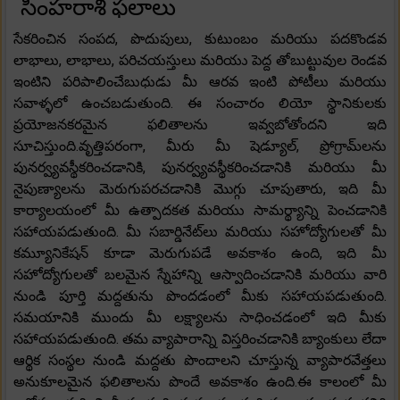
సింహరాశి ఫలాలు
సేకరించిన సంపద, పొదుపులు, కుటుంబం మరియు పదకొండవ
లాభాలు, లాభాలు, పరిచయస్తులు మరియు పెద్ద తోబుట్టువుల రెండవ
ఇంటిని పరిపాలించేబుధుడు మీ ఆరవ ఇంటి పోటీలు మరియు
సవాళ్ళలో ఉంచబడుతుంది. ఈ సంచారం లియో స్థానికులకు
ప్రయోజనకరమైన ఫలితాలను ఇవ్వబోతోందని ఇది
సూచిస్తుంది.వృత్తిపరంగా, మీరు మీ షెడ్యూల్, ప్రోగ్రామ్‌లను
పునర్వ్యవస్థీకరించడానికి, పునర్వ్యవస్థీకరించడానికి మరియు మీ
నైపుణ్యాలను మెరుగుపరచడానికి మొగ్గు చూపుతారు, ఇది మీ
కార్యాలయంలో మీ ఉత్పాదకత మరియు సామర్థ్యాన్ని పెంచడానికి
సహాయపడుతుంది. మీ సబార్డినేట్‌లు మరియు సహోద్యోగులతో మీ
కమ్యూనికేషన్ కూడా మెరుగుపడే అవకాశం ఉంది, ఇది మీ
సహోద్యోగులతో బలమైన స్నేహాన్ని ఆస్వాదించడానికి మరియు వారి
నుండి పూర్తి మద్దతును పొందడంలో మీకు సహాయపడుతుంది.
సమయానికి ముందు మీ లక్ష్యాలను సాధించడంలో ఇది మీకు
సహాయపడుతుంది. తమ వ్యాపారాన్ని విస్తరించడానికి బ్యాంకులు లేదా
ఆర్థిక సంస్థల నుండి మద్దతు పొందాలని చూస్తున్న వ్యాపారవేత్తలు
అనుకూలమైన ఫలితాలను పొందే అవకాశం ఉంది.ఈ కాలంలో మీ