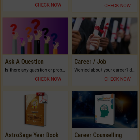
CHECK NOW
CHECK NOW
Ask A Question
Career / Job
Is there any question or problem lingering.
Worried about your career? don't know what is.
CHECK NOW
CHECK NOW
AstroSage Year Book
Career Counselling