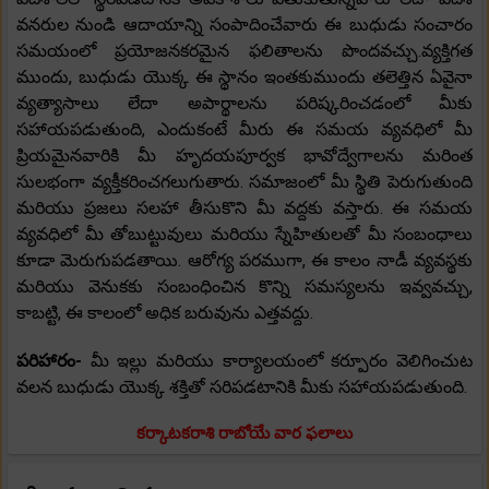
వనరుల నుండి ఆదాయాన్ని సంపాదించేవారు ఈ బుధుడు సంచారం
సమయంలో ప్రయోజనకరమైన ఫలితాలను పొందవచ్చు.వ్యక్తిగత
ముందు, బుధుడు యొక్క ఈ స్థానం ఇంతకుముందు తలెత్తిన ఏవైనా
వ్యత్యాసాలు లేదా అపార్థాలను పరిష్కరించడంలో మీకు
సహాయపడుతుంది, ఎందుకంటే మీరు ఈ సమయ వ్యవధిలో మీ
ప్రియమైనవారికి మీ హృదయపూర్వక భావోద్వేగాలను మరింత
సులభంగా వ్యక్తీకరించగలుగుతారు. సమాజంలో మీ స్థితి పెరుగుతుంది
మరియు ప్రజలు సలహా తీసుకొని మీ వద్దకు వస్తారు. ఈ సమయ
వ్యవధిలో మీ తోబుట్టువులు మరియు స్నేహితులతో మీ సంబంధాలు
కూడా మెరుగుపడతాయి. ఆరోగ్య పరముగా, ఈ కాలం నాడీ వ్యవస్థకు
మరియు వెనుకకు సంబంధించిన కొన్ని సమస్యలను ఇవ్వవచ్చు,
కాబట్టి, ఈ కాలంలో అధిక బరువును ఎత్తవద్దు.
పరిహారం-
మీ ఇల్లు మరియు కార్యాలయంలో కర్పూరం వెలిగించుట
వలన బుధుడు యొక్క శక్తితో సరిపడటానికి మీకు సహాయపడుతుంది.
కర్కాటకరాశి రాబోయే వార ఫలాలు