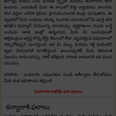
ఆరోగ్యం గురించి మీరు మరింత స్పృహ మరియు అవగాహన కలిగి
ఉంటారు, ఎందుకంటే మీరు ఈ కాలంలో కొత్త వ్యాయామ పాలనను
లేదా ఏదైనా శారీరక శ్రమను ప్రారంభించడానికి మొగ్గు చూపుతారు. ఈ
వ్యవధిలో మీరు బుధుడు యొక్క సంచారం సమయంలో మీ పూర్తి శరీర
తనిఖీని షెడ్యూల్ చేయడాన్ని చూడవచ్చు. వ్యక్తిగతంగా, రెండవ లార్డ్
బుధుడు ఆరవ ఇంట్లో ఉన్నందున, మీరు మీ బంధువులతో
తల్లిదండ్రుల ఆస్తిపై కొన్ని కోర్టు కేసులలో లేదా చట్టపరమైన విషయాలలో
చిక్కుకోవచ్చని సూచిస్తుంది. ఇది మీ డబ్బు మరియు శక్తి రెండింటినీ
వృధా చేయడానికి దారితీస్తుంది. అయినప్పటికీ, మీరు తరువాత
విజయం సాధించవచ్చు. పోటీ పరీక్షలకు హాజరు కావడానికి ఇది మంచి
సమయం.
పరిహారం - బుధవారం నపుంసకుల నుండి ఆశీర్వాదం తీసుకోవడం
మీకు శుభ ఫలితాలను తెస్తుంది.
సింహరాశి రాబోయే వార ఫలాలు
కన్యారాశి ఫలాలు