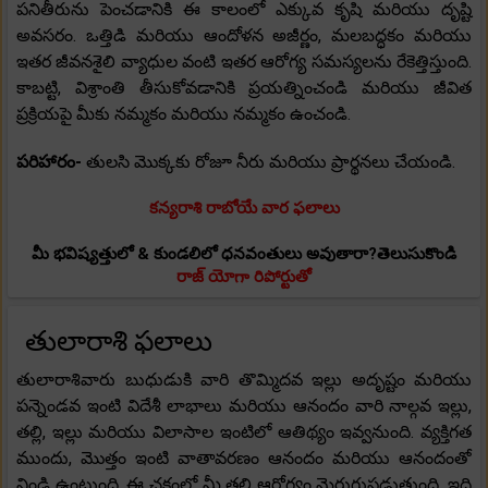
పనితీరును పెంచడానికి ఈ కాలంలో ఎక్కువ కృషి మరియు దృష్టి
అవసరం. ఒత్తిడి మరియు ఆందోళన అజీర్ణం, మలబద్ధకం మరియు
ఇతర జీవనశైలి వ్యాధుల వంటి ఇతర ఆరోగ్య సమస్యలను రేకెత్తిస్తుంది.
కాబట్టి, విశ్రాంతి తీసుకోవడానికి ప్రయత్నించండి మరియు జీవిత
ప్రక్రియపై మీకు నమ్మకం మరియు నమ్మకం ఉంచండి.
పరిహారం-
తులసి మొక్కకు రోజూ నీరు మరియు ప్రార్థనలు చేయండి.
కన్యరాశి రాబోయే వార ఫలాలు
మీ భవిష్యత్తులో & కుండలిలో ధనవంతులు అవుతారా?తెలుసుకొండి
రాజ్ యోగా రిపోర్టుతో
తులారాశి ఫలాలు
తులారాశివారు బుధుడుకి వారి తొమ్మిదవ ఇల్లు అదృష్టం మరియు
పన్నెండవ ఇంటి విదేశీ లాభాలు మరియు ఆనందం వారి నాల్గవ ఇల్లు,
తల్లి, ఇల్లు మరియు విలాసాల ఇంటిలో ఆతిథ్యం ఇవ్వనుంది. వ్యక్తిగత
ముందు, మొత్తం ఇంటి వాతావరణం ఆనందం మరియు ఆనందంతో
నిండి ఉంటుంది. ఈ చక్రంలో మీ తల్లి ఆరోగ్యం మెరుగుపడుతుంది, ఇది