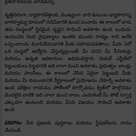
ప్రతిపాదనలను చూడవచ్చు.
వృత్తిపరంగా, వ్యాపారవేత్తలకు, ముఖ్యంగా వారి కుటుంబ వ్యాపారాన్ని
భాగస్వామ్య రూపంలో నడిపేవారికి మంచి సంచారం. ఈ కాలంలో వారు
తమ సంస్థలలో స్థిరమైన వృద్ధిని సాధించే అవకాశం ఉంది. బుధుడు
అందించిన సంధి నైపుణ్యాలు ఇంతకు ముందు సాధ్యం కాని అనేక
ఒప్పందాలను మూసివేయడానికి మీకు సహాయపడతాయి. మీరు ఏదో
ఒక సంస్థలో ఉద్యోగం చేస్తున్నట్లయితే, మీ పనిని మీ సీనియర్లు
మరియు ఉన్నత అధికారులు అభినందిస్తారు. రియల్ ఎస్టేట్‌లో
పెట్టుబడులు పెట్టడానికి ఇది చాలా మంచి అవకాశం, ప్రభుత్వం. బాండ్లు
మరియు పాలసీలు, ఈ కాలంలో చేసిన ఏదైనా పెట్టుబడి మీకు
మరియు మీ కుటుంబానికి దీర్ఘకాలంలో ప్రయోజనం చేకూర్చే అవకాశం
ఉంది. పరీక్షలు రాయడం, పోటీలలో కూర్చోవడం, క్విజ్‌లో పాల్గొనడం
మొదలైన వాటికి ఇది చాలా మంచి కాలం. ఎందుకంటే మీ పోటీ స్ఫూర్తి
ఎక్కువగా ఉంటుంది మరియు మీరు విజయం సాధించే అవకాశం
ఉంది.
పరిహారం-
పేద ప్రజలకు పుస్తకాలు మరియు స్టేషనరీలను దానం
చేయండి.