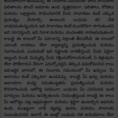
అనుకూలంగా ఉండవచ్చు. ఈ సంచారం సమయంలో వారు సానుకూల
ఫలితాలను పొందే అవకాశం ఉంది. వృత్తిపరంగా, ఫలితాలు, కోరికలు
మరియు లక్ష్యాలను సాధించడానికి మీరు సాధారణం కంటే ఎక్కువ
ప్రయత్నం చేయాల్సి ఉంటుంది. బుధుడు శని చేత
బాధపడుతున్నందున, ఇది సాధారణం కంటే మందకొడిగా సాగుతుందని
ఇది సూచిస్తుంది, ఇది నిరాశ మరియు చంచలతకు కారణమవుతుంది.
కాబట్టి, ఈ కాలంలో మీ సహనాన్ని విశ్రాంతి తీసుకోండి. ఈ కాలంలో
ఎలాంటి వాదనలు లేదా వ్యాజ్యాన్ని ప్రయత్నించండి మరియు
నివారించండి, ఎందుకంటే ఇది నష్టాలకు దారితీస్తుంది. మీరు ఏదైనా
ఇబ్బంది నుండి మిమ్మల్ని మీరు రక్షించుకోవాలనుకుంటే, ఏ శత్రువును
లేదా పోటీదారుని నేరుగా ఎదుర్కోవద్దని, తక్కువ పడుకోవలసిన కాలం
ఇది.ఆర్థిక భాగంలో, ఈ సంచారం సమయంలో మీ ఖర్చులు మీ
ఆదాయం కంటే ఎక్కువగా ఉండవచ్చు. కాబట్టి, మీ ఖర్చు మరియు
ఆదాయాల మధ్య సమతుల్యతను ప్రయత్నించండి మరియు
కొనసాగించండి. ఆరోగ్య పరముగా, బుధుడు మీ ఎనిమిదవ ఇంటి
మార్పులు మరియు అనిశ్చితులను నియంత్రిస్తుంది కాబట్టి, ఈ కాలం
మీ ఆరోగ్యం పట్ల అప్రమత్తంగా మరియు శ్రద్ధగా ఉండాల్సిన అవసరం
ఉంది, ముఖ్యంగా నాడీ వ్యవస్థ, ఉదరం మరియు పాదాలకు
సంబంధించినది. అలాగే, ఈ ఇంట్లో బుధుడు గత అనుభవాలు లేదా