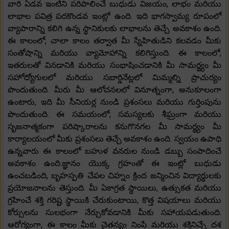
వారి ఏడవ ఇంటిని పరిపాలించే బుధుడు విజయం, లాభం మరియు
లాభాల పవిత్ర పదకొండవ ఇంట్లో ఉంది. ఇది భాగస్వామ్య రూపంలో
వ్యాపారాన్ని కలిగి ఉన్న స్థానికులకు లాభాలను తెచ్చే అవకాశం ఉంది.
ఈ కాలంలో, చాలా కాలం తర్వాత మీ స్నేహితుడిని కలవడం మీకు
సంతోషాన్ని మరియు వ్యామోహాన్ని కలిగిస్తుంది. ఈ కాలంలో,
ఇతరులతో వినడానికి మరియు సంభాషించడానికి మీ సామర్థ్యం మీ
సహోద్యోగులలో మరియు సబార్డినేట్లలో మిమ్మల్ని ప్రాచుర్యం
పొందుతుంది. మీరు మీ ఆలోచనలలో వినూత్నంగా, అనుకూలంగా
ఉంటారు, ఇది మీ సీనియర్ల నుండి ప్రశంసలు మరియు గుర్తింపును
పొందుతుంది. ఈ సమయంలో, సమస్యలకు శీఘ్రంగా మరియు
సృజనాత్మకంగా పరిష్కారాలను కనుగొనగల మీ సామర్థ్యం మీ
కార్యాలయంలో మీకు ప్రశంసలు తెచ్చే అవకాశం ఉంది. స్వయం ఉపాధి
ఉన్నవారు ఈ కాలంలో బహుళ వనరుల నుండి డబ్బు సంపాదించే
అవకాశం ఉంది.జ్ఞానం యొక్క గ్రహంతో ఈ ఇంట్లో బుధుడు
ఉంచబడింది, బృహస్పతి చేపల చిహ్నం క్రింద జన్మించిన విద్యార్థులకు
ప్రయోజనాలను తెస్తుంది. మీ ఏకాగ్రత స్థాయిలు, ఉత్సుకత మరియు
గ్రహించే శక్తి గరిష్ట స్థాయికి చేరుకుంటాయి, కొత్త విషయాలు మరియు
కోర్సులను సులభంగా నేర్చుకోవడానికి మీకు సహాయపడుతుంది.
ఆరోగ్యంగా, ఈ కాలం మీకు చైతన్యం నింపే మరియు శక్తినిచ్చే దశ