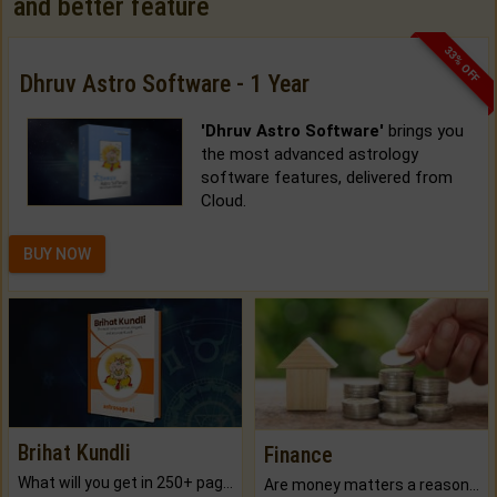
and better feature
33% OFF
Dhruv Astro Software - 1 Year
'Dhruv Astro Software'
brings you
the most advanced astrology
software features, delivered from
Cloud.
BUY NOW
Brihat Kundli
Finance
What will you get in 250+ pages Colored Brihat Kundli.
Are money matters a reason for the dark-circles under your eyes?