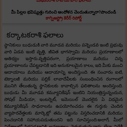
మిథునరాశి రాబోయే వార ఫలాలు
మీ పిల్లల భవిష్యత్తు గురించి ఆందోళన చెందుతున్నారా?పొందండి
కాగ్నిఆస్ట్రో కెరీర్ రిపోర్ట్
కర్కాటకరాశి ఫలాలు
స్థానికులు బుధుడుకి వారి మూడవ మరియు పన్నెండవ ఇంటి ప్రభువు
వారి ఏడవ ఇంటి వృత్తి, జీవిత భాగస్వామి మరియు ప్రయాణాలలో
ఆతిథ్యం ఇస్తారు.వృత్తిపరంగా, ప్రయాణాలు మరియు చిన్న
ప్రయాణాలను చేపట్టడానికి ఇది అనుకూలమైన కాలం, ఇది మీకు మంచి
ఆదాయాలు మరియు ఆదాయాన్ని అందిస్తుంది. ఈ సంచారం ఐటి,
టెక్నాలజీ మరియు పబ్లిక్ లావాదేవీలకు సంబంధించిన రంగాలలో
మునిగి తేలుతున్న స్థానికులకు కావాల్సిన ఫలితాలను అందిస్తుంది.
బుధుడు మీ మూడవ కమ్యూనికేషన్ ఇంటిని నియంత్రిస్తున్నందున,
సోషల్ మీడియా, ఇంటర్నెట్, ఇమెయిల్ మొదలైన ఏ విధమైన
కమ్యూనికేషన్ సాధనాలను ఉపయోగించడం ఈ గుర్తుకు చెందిన
వ్యాపారవేత్తలకు మార్కెట్లో తమ పట్టును విస్తరించడానికి మరియు
పెంచడానికి సహాయపడుతుందని ఇది సూచిస్తుంది.అలాగే, మీలో
విదేశాలలో స్థిరపడటానికి అవకాశాలు వెతుకుతున్నవారు లేదా విదేశీ