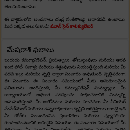
తెలుసుకుందాము.
ఈ వ్యాసంలోని అంచనాలు చంద్ర సంకేతాలపై ఆధారపడి ఉంటాయి.
మీదే ఇక్కడ తెలుసుకోండి:
మూన్ సైన్ కాలిక్యులేటర్
మేషరాశి ఫలాలు
బుధుడు కమ్యూనికేషన్, ప్రయత్నాలు, తోబుట్టువులు మరియు ఆరవ
ఇంటి పోటీ, సవాళ్లు మరియు శత్రువులను నియంత్రిస్తుంది మరియు మీ
పదవ ఇల్లు మరియు వృత్తి ద్వారా సంచారం అవుతుంది. వృత్తిపరంగా,
ఈ సంచారం ఈ సంచారం సమయంలో మీకు అనుకూలమైన
ఫలితాలను అందిస్తుంది, మీ కమ్యూనికేషన్ సామర్ధ్యాలు మీ
కార్యాలయంలో అధికార పదవులను సాధించటానికి మిమ్మల్ని
అనుమతిస్తుంది. మీ ఆలోచనలు మరియు సూచనలు మీ సీనియర్
మేనేజ్‌మెంట్ మరియు ఉన్నతాధికారుల దృష్టిని ఆకర్షిస్తాయి కాబట్టి ఇది
మీ కెరీర్‌కు సంబంధించిన ప్రణాళికలు మరియు వ్యూహాలను
రూపొందించడానికి అనువైన సమయం. ఈ సంచారం సమయంలో మీ
శత్రువులు మీ ముందు నిలబడలేరు. వ్యాపారం మరియు వృత్తికి