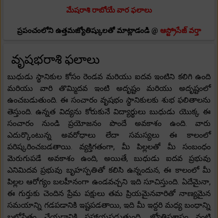
మేషరాశి రాబోయే వార ఫలాలు
ప్రపంచంలోని ఉత్తమజ్యోతిష్కులతో మాట్లాడండి @
ఆస్ట్రోసేజ్ వర్తా
వృషభరాశి ఫలాలు
బుధుడు స్థానికుల కోసం రెండవ మరియు ఐదవ ఇంటిని కలిగి ఉంది
మరియు వారి తొమ్మిదవ ఇంటి అదృష్టం మరియు అదృష్టంలో
ఉంచబడుతుంది. ఈ సంచారం వృషభం స్థానికులకు శుభ ఫలితాలను
తెస్తుంది. ఉన్నత విద్యను కోరుకునే విద్యార్థులు బుధుడు యొక్క ఈ
సంచారం నుండి ప్రయోజనం పొందే అవకాశం ఉంది. వారు
ఎదుర్కొంటున్న అవరోధాలు లేదా సమస్యలు ఈ కాలంలో
పరిష్కరించబడతాయి. వ్యక్తిగతంగా, మీ పిల్లలతో మీ సంబంధం
మెరుగుపడే అవకాశం ఉంది, అయితే, బుధుడు ఐదవ ప్రభువు
ఎనిమిదవ ప్రభువు బృహస్పతితో కలిసి ఉన్నందున, ఈ కాలంలో మీ
పిల్లల ఆరోగ్యం బలహీనంగా ఉండవచ్చని ఇది సూచిస్తుంది. ఏదేమైనా,
ఈ గుర్తుకు చెందిన ప్రేమ పక్షులు తమ ప్రియమైనవారితో నాణ్యమైన
సమయాన్ని గడపడానికి ఇష్టపడతాయి, ఇది మీ ఇద్దరి మధ్య బంధాన్ని
బలోపేతం చేయడానికి సహాయపడుతుంది. జ్యోతిషశాస్త్రం వంటి