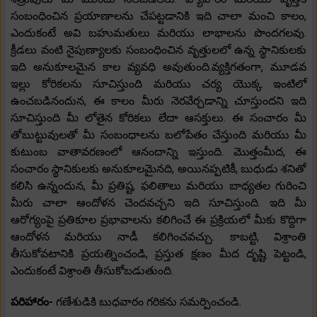
సంబంధించిన ప్రయాణాలను చేపట్టడానికి ఇది చాలా మంచి కాలం,
ఎందుకంటే అవి బహుమతులు మరియు లాభాలను పొందగలవు.
క్రీడలు వంటి నైపుణ్యాలకు సంబంధించిన వృత్తులలో ఉన్న స్థానికులకు
ఇది అనుకూలమైన కాల వ్యవధి అవుతుంది.వ్యక్తిగతంగా, మూడవ
ఇల్లు కోరికలను సూచిస్తుంది మరియు చర్య యొక్క ఇంటిలో
ఉంచబడినందున, ఈ కాలం మీరు నెరవేర్చడాన్ని చూస్తుందని ఇది
సూచిస్తుంది మీ లోతైన కోరికలు లేదా ఆసక్తులు. ఈ సంచారం మీ
తోబుట్టువులతో మీ సంబంధాలను బలోపేతం చేస్తుంది మరియు మీ
కుటుంబ వాతావరణంలో ఆనందాన్ని ఇస్తుంది. మొత్తంమీద, ఈ
సంచారం స్థానికులకు అనుకూలమైనది, అయినప్పటికీ, బుధుడు శనితో
కలిసి ఉన్నందున, మీ ప్రతిష్ట, ఫలితాలు మరియు బాధ్యతల గురించి
మీరు చాలా ఆందోళన చెందవచ్చని ఇది సూచిస్తుంది. ఇది మీ
ఆరోగ్యంపై ప్రతికూల ప్రభావాలను కలిగించే ఈ ప్రక్రియలో మీకు కొద్దిగా
ఆందోళన మరియు నాడీ కలిగించవచ్చు. కాబట్టి, విశ్రాంతి
తీసుకోవటానికి ప్రయత్నించండి, ప్రస్తుత క్షణం మీద దృష్టి పెట్టండి,
ఎందుకంటే విశ్రాంతి తీసుకోబడుతుంది.
పరిహారం-
గణేశుడికి బుధవారం గరికను సమర్పించండి.