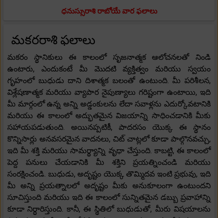
ధనుస్సురాశి రాబోయే వార ఫలాలు
మకరరాశి ఫలాలు
మకరం స్థానికులు ఈ కాలంలో సృజనాత్మక ఆలోచనలతో నిండి
ఉంటారు, ఎందుకంటే మీ మొదటి వ్యక్తిత్వం మరియు స్వయం
గృహంలో బుధుడు దాని దిశాత్మక బలంతో ఉంటుంది. మీ పరిశీలన,
విశ్లేషణాత్మక మరియు వ్యాపార నైపుణ్యాలు గరిష్టంగా ఉంటాయి, ఇది
మీ మార్గంలో ఉన్న అన్ని అడ్డంకులను లేదా సవాళ్లను ఎదుర్కోవటానికి
మరియు ఈ కాలంలో అద్భుతమైన విజయాన్ని సాధించడానికి మీకు
సహాయపడుతుంది. అయినప్పటికీ, పాదరసం యొక్క ఈ స్థానం
కొన్నిసార్లు అనవసరమైన వాదనలు, చిట్ చాట్లలో కూడా పాల్గొనవచ్చు,
ఇది మీ శక్తి మరియు సామర్థ్యాన్ని వృధా చేస్తుంది. కాబట్టి, ఈ కాలంలో
పెద్ద పనులు చేయడానికి మీ శక్తిని ప్రయత్నించండి మరియు
సంరక్షించండి. బుధుడు, అదృష్టం యొక్క తొమ్మిదవ ఇంటి ప్రభువు, ఇది
మీ అన్ని ప్రయత్నాలలో అదృష్టం మీకు అనుకూలంగా ఉంటుందని
సూచిస్తుంది మరియు ఇది ఈ కాలంలో సున్నితమైన డబ్బు ప్రవాహాన్ని
కూడా నిర్ధారిస్తుంది. కానీ, ఈ స్థితిలో బుధుడుతో, మీరు విషయాలను