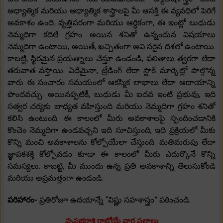
ఆధ్యాత్మిక మరియు ఆధ్యాత్మిక శాస్త్రాలపై మీ ఆసక్తి ఈ వ్యవధిలో పెరిగే
అవకాశం ఉంది. వృత్తిపరంగా మరియు ఆర్ధికంగా, ఈ ఇంట్లో బుధుడు
నెమ్మదిగా కదిలే గ్రహం అయిన శనితో ఉన్నందున విషయాలు
నెమ్మదిగా ఉంటాయి, అయితే, ఖచ్చితంగా అవి సరైన దిశలో ఉంటాయి.
కాబట్టి, స్థిరమైన ప్రయత్నాలు చేస్తూ ఉండండి, ఫలితాలు త్వరగా లేదా
తరువాత వస్తాయి. ఏదేమైనా, ట్రేడింగ్ లేదా స్టాక్ మార్కెట్లో పాల్గొన్న
వారు ఈ సంచారం సమయంలో ఆకస్మిక లాభాలు లేదా ఆదాయాన్ని
పొందవచ్చు. అయినప్పటికీ, బుధుడు మీ ఐదవ ఇంటి ప్రభువు, ఇది
సత్వర చర్యకు బాధ్యత వహిస్తుంది మరియు నెమ్మదిగా గ్రహం శనితో
కలిసి ఉంటుంది. ఈ కాలంలో మీరు అవకాశాలపై స్పందించడానికి
కొంచెం నెమ్మదిగా ఉండవచ్చని ఇది సూచిస్తుంది, ఇది ప్రక్రియలో మీకు
కొన్ని మంచి అవకాశాలను కోల్పోయేలా చేస్తుంది. మతిమరుపు లేదా
జ్ఞాపకశక్తి కోల్పోవడం కూడా ఈ కాలంలో మీరు ఎదుర్కొనే కొన్ని
సమస్యలు. కాబట్టి, మీ ముందు ఉన్న ప్రతి అవకాశాన్ని తెలుసుకోండి
మరియు అప్రమత్తంగా ఉండండి.
పరిహారం-
ప్రతిరోజూ ఉదయాన్నే “విష్ణు సహశాస్త్రం” పఠించండి.
వృషభరాశి రాబోయే వార ఫలాలు