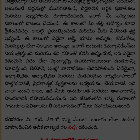
సత్వరమార్గాలను తీసుకోవటానికి మిమ్మల్ని ప్రోత్సహిస్తుంది. ఏదేమైనా,
అటువంటి పద్ధతుల్లో మునిగిపోకండి, దీర్ఘకాలిక ఆర్థిక ప్రణాళికలు
మరియు వ్యూహాలను రూపొందించండి. అలాగే, మీ పన్నులను
సకాలంలో దాఖలు చేయండి. ఈ కాలంలో మీ తల్లి ఆరోగ్యం కూడా
క్షీణించవచ్చు, కాబట్టి, ప్రయత్నించండి మరియు మీకు వీలైనంత శ్రద్ధ
ఇవ్వండి. ఈ కాలంలో ఏదైనా ఆస్తి, భూమి అమ్మకం, కొనుగోలు,
మరమ్మత్తు లేదా నిర్మాణం ఆలస్యం. అలాగే, బుధుడు కమ్యూనికేషన్‌ను
నియంత్రిస్తుంది మరియు శని గ్రహంతో కలిసి ఉన్నందున, ఇది ఏదైనా
కఠినమైన పదం లేదా వ్యంగ్యాన్ని ఉపయోగించకుండా ఉండటాన్ని
సూచిస్తుంది, లేకపోతే, ఇంట్లో వాతావరణం చెదిరిపోతుంది. ఏదేమైనా,
ఆధ్యాత్మికత, ఆధ్యాత్మికత మరియు మతపరమైన కార్యకలాపాలలో
పాల్గొనడానికి, ప్రేరణాత్మక పుస్తకాలను అధ్యయనం చేయడానికి ఇది
చాలా మంచి కాలం, ఇది మీకు అనుకూలత మరియు ఆశావాదాన్ని
పొందటానికి సహాయపడుతుంది. ఇది జీవితంలోని అన్ని రంగాలలో
సానుకూల ఫలితాలను తీసుకురావడంలో మీకు సహాయపడుతుంది.
పరిహారం-
మీ కుడి చేతిలో చిన్న వేలులో బంగారం లేదా వెండితో
రూపొందించిన అధిక నాణ్యత గల
పచ్చ
ధరించండి.