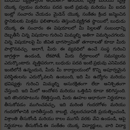
బుధుడు వ్యక్తిత్వానికి అధిపతిగా ఉండటం, వృత్తి మరియు వృత్తి
యొక్క స్వయం మరియు పదవ ఇంటి ప్రభువు మరియు మీ ఐదవ
ఇంట్లో సంచారం చేయడం మైడెన్ యొక్క సంకేతం క్రింద జన్మించిన
స్థానికులకు మిశ్రమ ఫలితాలను తెస్తుంది.వ్యక్తిగత స్థాయిలో, బుధుడు
యొక్క ఈ సంచారం ఈ విషయాలలో మీ పిల్లలతో సంబంధాన్ని
దెబ్బతీసే చిన్న విషయాల గురించి మిమ్మల్ని అతిగా విమర్శించగలదు.
చిన్న విషయాలపై మీ జీవిత భాగస్వామితో తగాదాలతో కూడా మీరు
పాల్గొనవచ్చు. అలాగే, మీరు ఈ వ్యవధిలో ఉంచే సంస్థ గురించి
జాగ్రత్తగా ఉండండి, లేకపోతే, మీరు దీర్ఘకాలంలో సమస్యలను
ఎదుర్కొంటారు. వృత్తిపరంగా, బుధుడు పదవ ఇంటి ప్రభువు ఎనిమిదవ
ఇంటిలోనే ఉన్నందున, మీరు మీ కార్యాలయంలో కొన్ని అపూర్వమైన
పరిస్థితులను ఎదుర్కోవలసి ఉంటుంది, ఇది మీ ఉద్యోగం మరియు
భవిష్యత్తు గురించి మిమ్మల్ని అసురక్షితంగా లేదా అనిశ్చితంగా
చేస్తుంది. ఇది మీలో ఆందోళన మరియు ఒత్తిడిని కూడా కలిగిస్తుంది.
ఇది తొందరపాటును రేకెత్తిస్తుంది, మీరు ఊహల ఆధారంగా నిర్ణయాలు
తీసుకోవడం ముగించవచ్చు, ఇది మరింత గందరగోళం మరియు
గందరగోళానికి దారితీస్తుంది. కాబట్టి, చల్లబరచడానికి ప్రయత్నించండి,
విశ్రాంతి తీసుకోండి మరియు కాలం ముగిసే వరకు వేచి ఉండండి, ఆపై
నిర్ణయాలు తీసుకోండి.ఈ సంకేతం యొక్క విద్యార్థులు, వారి విద్యా