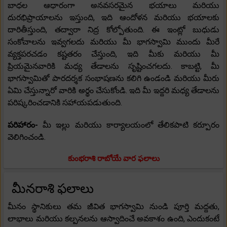
బాధల ఆధారంగా అనవసరమైన భయాలు మరియు
దురభిప్రాయాలను ఇస్తుంది, ఇది ఆందోళన మరియు భయాలకు
దారితీస్తుంది, తద్వారా నిద్ర కోల్పోతుంది. ఈ ఇంట్లో బుధుడు
సంకోచాలను ఇవ్వగలదు మరియు మీ భాగస్వామి ముందు మీరే
వ్యక్తపరచడం కష్టతరం చేస్తుంది, ఇది మీకు మరియు మీ
ప్రియమైనవారికి మధ్య తేడాలను సృష్టించగలదు. కాబట్టి, మీ
భాగస్వామితో పారదర్శక సంభాషణను కలిగి ఉండండి మరియు మీరు
ఏమి చేస్తున్నారో వారికి అర్థం చేసుకోండి. ఇది మీ ఇద్దరి మధ్య తేడాలను
పరిష్కరించడానికి సహాయపడుతుంది.
పరిహారం-
మీ ఇల్లు మరియు కార్యాలయంలో తేలికపాటి కర్పూరం
వెలిగించండి.
కుంభరాశి రాబోయే వార ఫలాలు
మీనరాశి ఫలాలు
మీనం స్థానికులు తమ జీవిత భాగస్వామి నుండి పూర్తి మద్దతు,
లాభాలు మరియు కల్పనలను ఆస్వాదించే అవకాశం ఉంది, ఎందుకంటే