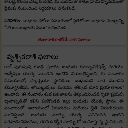
కాబట్టి, కొంచెం ఎక్కువ తెరిచి, మీ మెదడుతో కాకుండా మీ హృదయంతో
ప్రేమకు సంబంధించి నిర్ణయాలు తీసుకోండి.
పరిహారం-
బుధుడు హోరా సమయంలో ప్రతిరోజూ బుధుడు మంత్రాన్ని
“”ॐ బం బుధాయ నమః” జపించండి.
తులారాశి రాబోయే వార ఫలాలు
వృశ్చికరాశి ఫలాలు
కాల్ పురుషుష కుండ్లి ప్రకారం, బుధుడు కమ్యూనికేషన్స్ మరియు
అన్వేషణ యొక్క మూడవ ఇంటిని నియంత్రిస్తుంది. ఈ సంచారం
సమయంలో, స్కార్పియో స్థానికులు బుధుడుని వారి మూడవ
కమ్యూనికేషన్, తోబుట్టువులు మరియు తక్కువ దూర ప్రయాణాలలో
ఉంచారు. ఈ సంచారం శుభ ఫలితాలను తెస్తుంది.రెండవ గృహ ప్రభువు
బృహస్పతితో కలిసి పదకొండవ ఇల్లు బుధుడు యొక్క స్థానం ఈ
సంచారంలో ఆదాయంలో పెరుగుదల మరియు స్థితి పెరుగుదలను
సూచిస్తుంది. బుధుడు మార్పు యొక్క ఎనిమిదవ ఇంటిని
పరిపాలించినందున, తగిన ఉద్యోగ మార్పు కోసం చూస్తున్న స్థానికులకు