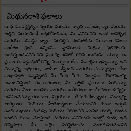
మిథునరాశి ఫలాలు
బుధుడు, వ్యక్తిత్వం, స్వయం మరియు నాల్గవ ఆనందం, ఇల్లు మరియు
తల్లిని పరిపాలించే అధిరోహకుడు, మీ ఎనిమిదవ ఇంటి అనిశ్చితి
మరియు పరివర్తన ద్వారా పరివర్తన చెందుతోంది. ఈ కాలం కవలల
సంకేతం క్రింద జన్మించిన స్థానికులకు మిశ్రమ ఫలితాలను
అందిస్తుంది.ఎనిమిదవ ప్రభువు శనితో కలిసి బుధుడు యొక్క ఈ
స్థానం ఈ వ్యవధిలో కొన్ని మార్పులు లేదా సవాళ్లను ఇవ్వవచ్చు, ఇది
మిమ్మల్ని ఆత్రుతగా, నాడీగా చేస్తుంది మరియు సామర్థ్యాలు లేదా
సంభావ్యత ఉన్నప్పటికీ మీ మీద మీకు విశ్వాసం లేకపోవడాన్ని
అనుభవిస్తుంది. ఈ కారణంగా, మీ ఒత్తిడి స్థాయిలు పెరగవచ్చు
మరియు మీరు అలసట మరియు శారీరకంగా బలహీనంగా ఉన్నట్లు
అనిపించవచ్చు.తరువాత నిర్ణయాలు తీసుకునేటప్పుడు మిమ్మల్ని
తార్కికంగా మరియు హేతుబద్ధంగా చేయడానికి కూడా ఇక్కడ
ఉంది.బుధుడు పొదుపు మరియు సేకరించిన సంపద యొక్క రెండవ
ఇంటిని కూడా చూస్తుంది మరియు ఎనిమిదవ ఇంట్లో ఉంది, ఇది
కొన్నిసార్లు మీ ఆర్థిక పరిస్థితులను మెరుగుపరచడానికి