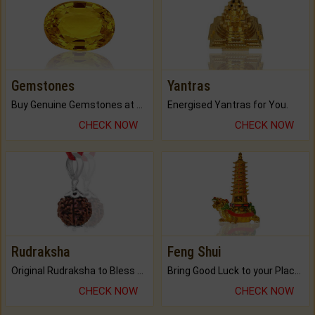
Gemstones
Yantras
Buy Genuine Gemstones at Best Prices.
Energised Yantras for You.
CHECK NOW
CHECK NOW
Rudraksha
Feng Shui
Original Rudraksha to Bless Your Way.
Bring Good Luck to your Place with Feng Shui.
CHECK NOW
CHECK NOW