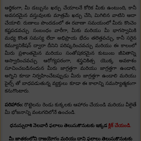
ఆర్థికంగా, మీ డబ్బును ఖర్చు చేయాలనే కోరిక మీకు ఉంటుంది, కానీ
అవసరమైన వస్తువులకు మాత్రమే ఖర్చు చేసి, మిగిలిన వాటిని ఆదా
చేయాలి. రుణాలు పొందడంలో ఈ రవాణా సమయంలో మీరు కొంచెం
కష్టపడవచ్చు. సంబంధం వారీగా, మీకు మరియు మీ భాగస్వామికి
మధ్య కొంత సమస్య లేదా అభిప్రాయ భేదం తలెత్తవచ్చు, కానీ సరైన
కమ్యూనికేషన్ ద్వారా దీనిని పరిష్కరించవచ్చు మరియు ఈ కాలంలో
మీరు ప్రశాంతమైన మరియు సంతోషకరమైన కుటుంబ జీవితాన్ని
ఆస్వాదించవచ్చు. ఆరోగ్యపరంగా, శస్త్రచికిత్స యొక్క అవకాశం
సూచించబడినందున మీరు జాగ్రత్తగా మరియు జాగ్రత్తగా ఉండాలి,
అగ్నిని కూడా నిర్వహించేటప్పుడు మీరు జాగ్రత్తగా ఉండాలి మరియు
పైల్స్ తో బాధపడుతున్న వ్యక్తులు కూడా ఈ కాలాన్ని సమస్యాత్మకంగా
కనుగొంటారు.
పరిహారం:
రొట్టెలను రెండు కుక్కలకు ఆహారం చేయండి మరియు వీలైతే
మీ భోజనాన్ని వంటగదిలోనే ఉంచండి.
ధనుస్సురాశి నెలవారీ ఫలాలు తెలుసుకొనుటకు ఇక్కడ
క్లిక్ చేయండి.
మీ జాతకంలోని రాజయోగం మరియు దాని ఫలాలు తెలుసుకొనుటకు