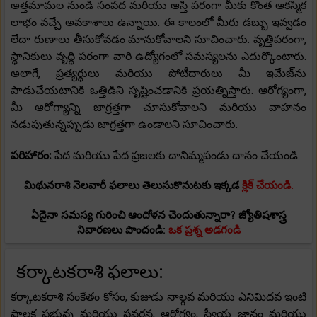
అత్తమామల నుండి సంపద మరియు ఆస్తి పరంగా మీకు కొంత ఆకస్మిక
లాభం వచ్చే అవకాశాలు ఉన్నాయి. ఈ కాలంలో మీరు డబ్బు ఇవ్వడం
లేదా రుణాలు తీసుకోవడం మానుకోవాలని సూచించారు. వృత్తిపరంగా,
స్థానికులు వృద్ధి పరంగా వారి ఉద్యోగంలో సమస్యలను ఎదుర్కొంటారు.
అలాగే, ప్రత్యర్థులు మరియు పోటీదారులు మీ ఇమేజ్‌ను
పాడుచేయటానికి ఒత్తిడిని సృష్టించడానికి ప్రయత్నిస్తారు. ఆరోగ్యంగా,
మీ ఆరోగ్యాన్ని జాగ్రత్తగా చూసుకోవాలని మరియు వాహనం
నడుపుతున్నప్పుడు జాగ్రత్తగా ఉండాలని సూచించారు.
పరిహారం:
పేద మరియు పేద ప్రజలకు దానిమ్మపండు దానం చేయండి.
మిథునరాశి నెలవారీ ఫలాలు తెలుసుకొనుటకు ఇక్కడ
క్లిక్ చేయండి.
ఏదైనా సమస్య గురించి ఆందోళన చెందుతున్నారా? జ్యోతిషశాస్త్ర
నివారణలు పొందండి:
ఒక ప్రశ్న అడగండి
కర్కాటకరాశి ఫలాలు:
కర్కాటకరాశి సంకేతం కోసం, కుజుడు నాల్గవ మరియు ఎనిమిదవ ఇంటి
పాలక ప్రభువు మరియు ప్రవర్తన, ఆరోగ్యం, స్వీయ జ్ఞానం మరియు