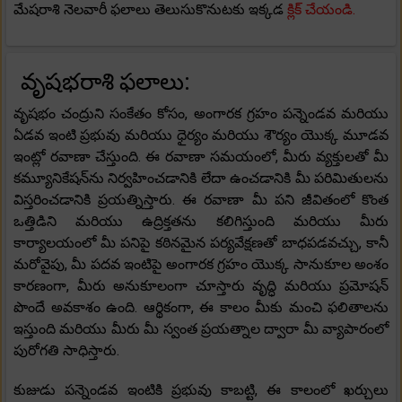
మేషరాశి నెలవారీ ఫలాలు తెలుసుకొనుటకు ఇక్కడ
క్లిక్ చేయండి.
వృషభరాశి ఫలాలు:
వృషభం చంద్రుని సంకేతం కోసం, అంగారక గ్రహం పన్నెండవ మరియు
ఏడవ ఇంటి ప్రభువు మరియు ధైర్యం మరియు శౌర్యం యొక్క మూడవ
ఇంట్లో రవాణా చేస్తుంది. ఈ రవాణా సమయంలో, మీరు వ్యక్తులతో మీ
కమ్యూనికేషన్‌ను నిర్వహించడానికి లేదా ఉంచడానికి మీ పరిమితులను
విస్తరించడానికి ప్రయత్నిస్తారు. ఈ రవాణా మీ పని జీవితంలో కొంత
ఒత్తిడిని మరియు ఉద్రిక్తతను కలిగిస్తుంది మరియు మీరు
కార్యాలయంలో మీ పనిపై కఠినమైన పర్యవేక్షణతో బాధపడవచ్చు, కానీ
మరోవైపు, మీ పదవ ఇంటిపై అంగారక గ్రహం యొక్క సానుకూల అంశం
కారణంగా, మీరు అనుకూలంగా చూస్తారు వృద్ధి మరియు ప్రమోషన్
పొందే అవకాశం ఉంది. ఆర్థికంగా, ఈ కాలం మీకు మంచి ఫలితాలను
ఇస్తుంది మరియు మీరు మీ స్వంత ప్రయత్నాల ద్వారా మీ వ్యాపారంలో
పురోగతి సాధిస్తారు.
కుజుడు పన్నెండవ ఇంటికి ప్రభువు కాబట్టి, ఈ కాలంలో ఖర్చులు