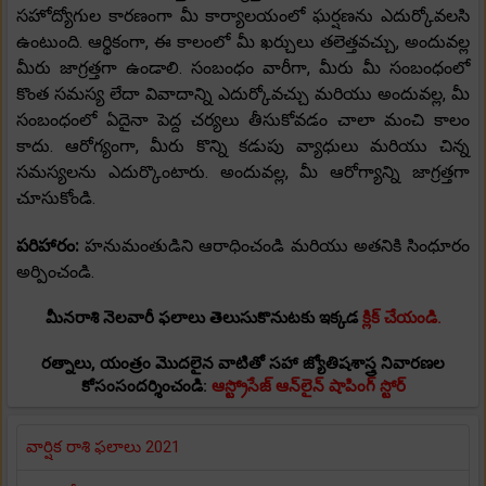
సహోద్యోగుల కారణంగా మీ కార్యాలయంలో ఘర్షణను ఎదుర్కోవలసి
ఉంటుంది. ఆర్థికంగా, ఈ కాలంలో మీ ఖర్చులు తలెత్తవచ్చు, అందువల్ల
మీరు జాగ్రత్తగా ఉండాలి. సంబంధం వారీగా, మీరు మీ సంబంధంలో
కొంత సమస్య లేదా వివాదాన్ని ఎదుర్కోవచ్చు మరియు అందువల్ల, మీ
సంబంధంలో ఏదైనా పెద్ద చర్యలు తీసుకోవడం చాలా మంచి కాలం
కాదు. ఆరోగ్యంగా, మీరు కొన్ని కడుపు వ్యాధులు మరియు చిన్న
సమస్యలను ఎదుర్కొంటారు. అందువల్ల, మీ ఆరోగ్యాన్ని జాగ్రత్తగా
చూసుకోండి.
పరిహారం:
హనుమంతుడిని ఆరాధించండి మరియు అతనికి సింధూరం
అర్పించండి.
మీనరాశి నెలవారీ ఫలాలు తెలుసుకొనుటకు ఇక్కడ
క్లిక్ చేయండి.
రత్నాలు, యంత్రం మొదలైన వాటితో సహా జ్యోతిషశాస్త్ర నివారణల
కోసంసందర్శించండి:
ఆస్ట్రోసేజ్ ఆన్‌లైన్ షాపింగ్ స్టోర్
వార్షిక రాశి ఫలాలు 2021