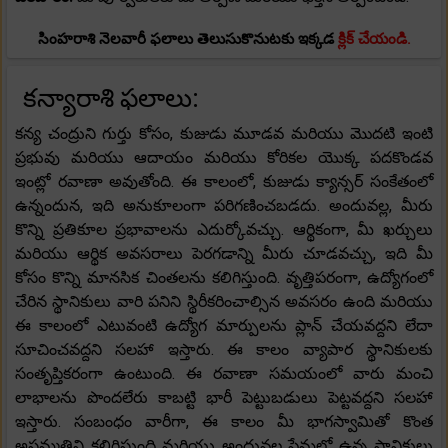
సింహరాశి నెలవారీ ఫలాలు తెలుసుకొనుటకు ఇక్కడ
క్లిక్ చేయండి.
కన్యారాశి ఫలాలు:
కన్య చంద్రుని గుర్తు కోసం, కుజుడు మూడవ మరియు మొదటి ఇంటి
ప్రభువు మరియు ఆదాయం మరియు కోరికల యొక్క పదకొండవ
ఇంట్లో రవాణా అవుతోంది. ఈ కాలంలో, కుజుడు క్యాన్సర్ సంకేతంలో
ఉన్నందున, ఇది అనుకూలంగా పరిగణించబడదు. అందువల్ల, మీరు
కొన్ని ప్రతికూల ప్రభావాలను ఎదుర్కోవచ్చు. ఆర్థికంగా, మీ ఖర్చులు
మరియు ఆర్థిక అవసరాలు పెరగడాన్ని మీరు చూడవచ్చు, ఇది మీ
కోసం కొన్ని మానసిక చింతలను కలిగిస్తుంది. వృత్తిపరంగా, ఉద్యోగంలో
చేరిన స్థానికులు వారి పనిని స్థిరీకరించాల్సిన అవసరం ఉంది మరియు
ఈ కాలంలో ఎటువంటి ఉద్యోగ మార్పులను ప్లాన్ చేయవద్దని లేదా
సూచించవద్దని సలహా ఇస్తారు. ఈ కాలం వ్యాపార స్థానికులకు
సంతృప్తికరంగా ఉంటుంది. ఈ రవాణా సమయంలో వారు మంచి
లాభాలను పొందలేరు కాబట్టి భారీ పెట్టుబడులు పెట్టవద్దని సలహా
ఇస్తారు. సంబంధం వారీగా, ఈ కాలం మీ భాగస్వామితో కొంత
అసమ్మతిని కలిగిస్తుంది మరియు అందువల్ల ప్రేమలో ఉన్న స్థానికులు