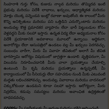
సింహరాశి గుర్తు కోసం, కుజుడు నాల్గవ మరియు తొమ్మిదవ ఇంటి
ప్రభువు మరియు విదేశీ లాభాలు, ఖర్చులు, ఆధ్యాత్మికత మరియు
మోక్షం యొక్క పన్నెండవ ఇంట్లో రవాణా అవుతోంది. ఈ కాలంలో మీరు
కొన్ని అనిశ్చితులు మరియు పని ఒత్తిడిని ఎదుర్కొంటారు మరియు
అందువల్ల కొత్త ప్రమాదకర వ్యాపారం లేదా భారీ పెట్టుబడుల కోసం
వెళ్లవద్దని మీకు సలహా ఇస్తారు. ఉన్నత విద్య లేదా అధ్యయనాల కోసం
విదేశీ ప్రయాణానికి అవకాశాలు మూలలో ఉన్నాయి. ఆర్థికంగా,
అనారోగ్యం లేదా ఆసుపత్రిలో ఉండటం వల్ల మీ ఖర్చులు పెరగవచ్చు.
సంబంధం వారీగా, మీరు మీ వివాహ జీవితంలో అలాగే మీ జీవిత
భాగస్వామి ఆరోగ్యం విషయంలో జాగ్రత్తగా ఉండాలి. వృత్తిపరంగా, మీ
విలువను నిరూపించడానికి మీరు చాలా ప్రయత్నాలు చేయాల్సి
ఉంటుంది. మీ కృషి మరియు ప్రయత్నాలు ఉన్నప్పటికీ, మీ
కార్యాలయంలో మీ సీనియర్లు లేదా సహచరుల నుండి మీకు ఎటువంటి
మద్దతు లభించకపోవచ్చు. అందువల్ల, వివాదాలు మరియు వాదనలలో
చిక్కుకోకుండా ఉండమని కూడా సలహా ఇస్తారు. ఆరోగ్యంగా, మీరు
నిద్రలేమి, కడుపు సమస్యలు మరియు అవాంఛిత ఉద్రిక్తతలతో
బాధపడవచ్చు.
పరిహారం:
మీ పూర్వీకులకు మీ అర్పణ మరియు భక్తిని అర్పించండి.