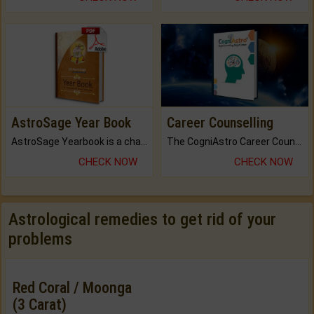
AstroSage Year Book
Career Counselling
AstroSage Yearbook is a channel to fulfill your dreams and destiny.
The CogniAstro Career Counselling Report is the most comprehensive report available on this topic.
CHECK NOW
CHECK NOW
Astrological remedies to get rid of your
problems
Red Coral / Moonga
(3 Carat)