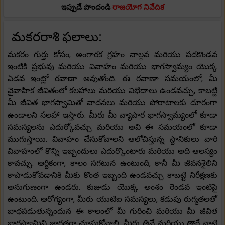
ఇప్పుడే పొందండి
రాజయోగ నివేదిక
మకరరాశి ఫలాలు:
మకరం గుర్తు కోసం, అంగారక గ్రహం నాల్గవ మరియు పదకొండవ
ఇంటికి ప్రభువు మరియు వివాహం మరియు భాగస్వామ్యం యొక్క
ఏడవ ఇంట్లో రవాణా అవుతోంది. ఈ రవాణా సమయంలో, మీ
వైవాహిక జీవితంలో కలహాలు మరియు విభేదాలు ఉండవచ్చు, కాబట్టి
మీ జీవిత భాగస్వామితో వాదనలు మరియు పోరాటాలకు దూరంగా
ఉండాలని సలహా ఇస్తారు. మీరు మీ వ్యాపార భాగస్వామ్యంలో కూడా
సమస్యలను ఎదుర్కోవచ్చు మరియు అవి ఈ సమయంలో కూడా
ముగుస్తాయి. వివాహం చేసుకోవాలని ఆలోచిస్తున్న స్థానికులు వారి
వివాహంలో కొన్ని ఇబ్బందులు ఎదుర్కొంటారు మరియు అది ఆలస్యం
కావచ్చు. ఆర్థికంగా, కాలం సగటున ఉంటుంది, కానీ మీ జీవనశైలిని
కాపాడుకోవడానికి మీకు కొంత ఇబ్బంది ఉండవచ్చు కాబట్టి నిరీక్షణకు
అనుగుణంగా ఉండరు. కుజుడు యొక్క అంశం రెండవ ఇంటిపై
ఉంటుంది. ఆరోగ్యంగా, మీరు యుటిఐ సమస్యలు, కడుపు రుగ్మతలతో
బాధపడుతున్నందున ఈ కాలంలో మీ గురించి మరియు మీ జీవిత
భాగస్వామిని జాగ్రత్తగా చూసుకోవాలి. మీరు తినే మరియు త్రాగే వాటి