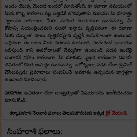
అందం యొక్క మొదటి ఇంటిలో మారుతోంది. ఈ రవాణా సమయంలో,
మీరు కొన్ని కారణాల వల్ల ఒత్తిడికి లోనవుతారు మరియు మీ హఠాత్తు
స్వభావం కారణంగా, మీరు మరింత దూకుడుగా ఉండవచ్చు. మీ
కోపాన్ని నియంత్రించమని సలహా ఇస్తారు. వృత్తిపరంగా, ఈ రవాణా
మీకు డబ్బుతో పాటు వృత్తిపరమైన వృద్ధికి అనుకూలంగా ఉంటుంది.
ఆర్థికంగా, ఈ కాలం మీకు సగటున ఉంటుంది, ఎందుకంటే ఆదాయం
లభిస్తుంది కాని అవరోధాలతో నెమ్మదిగా ఉంటుంది. ఏడవ ఇంటిపై
అంగారక గ్రహం కారణంగా, మీ దూకుడు వైఖరి కారణంగా వివాహ
జీవితంలో కొంత అపార్థం ఉండవచ్చు. ఆరోగ్యంగా, నడక లేదా డ్రైవింగ్
చేసేటప్పుడు ప్రమాదాలు సంభవించే అవకాశం ఉన్నందున జాగ్రత్తగా
ఉండాలని సూచించారు.
పరిహారం:
ఉచితంగా లేదా దాతృత్వంతో విషయాలను అంగీకరించడం
మానుకోండి.
కర్కాటకరాశి నెలవారీ ఫలాలు తెలుసుకొనుటకు ఇక్కడ
క్లిక్ చేయండి.
సింహరాశి ఫలాలు: