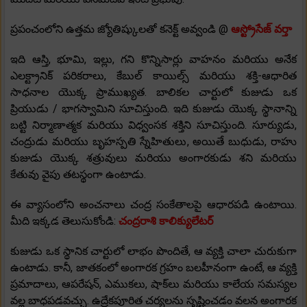
ప్రపంచంలోని ఉత్తమ జ్యోతిష్కులతో కనెక్ట్ అవ్వండి @
ఆస్ట్రోసేజ్ వర్తా
ఇది ఆస్తి, భూమి, ఇల్లు, గని కొన్నిసార్లు వాహనం మరియు అనేక
ఎలక్ట్రానిక్ పరికరాలు, కేబుల్ కాయిల్స్ మరియు శక్తి-ఆధారిత
సాధనాల యొక్క ప్రాముఖ్యత. బాలికల చార్టులో కుజుడు ఒక
ప్రియుడు / భాగస్వామిని సూచిస్తుంది. ఇది కుజుడు యొక్క స్థానాన్ని
బట్టి నిర్మాణాత్మక మరియు విధ్వంసక శక్తిని సూచిస్తుంది. సూర్యుడు,
చంద్రుడు మరియు బృహస్పతి స్నేహితులు, అయితే బుధుడు, రాహు
కుజుడు యొక్క శత్రువులు మరియు అంగారకుడు శని మరియు
కేతువు వైపు తటస్థంగా ఉంటాడు.
ఈ వ్యాసంలోని అంచనాలు చంద్ర సంకేతాలపై ఆధారపడి ఉంటాయి.
మీది ఇక్కడ తెలుసుకోండి:
చంద్రరాశి కాలిక్యులేటర్
కుజుడు ఒక స్థానిక చార్టులో లాభం పొందితే, ఆ వ్యక్తి చాలా చురుకుగా
ఉంటాడు. కానీ, జాతకంలో అంగారక గ్రహం బలహీనంగా ఉంటే, ఆ వ్యక్తి
ప్రమాదాలు, ఆపరేషన్, ఎముకలు, షాక్‌లు మరియు కాలేయ సమస్యల
వల్ల బాధపడవచ్చు. ఉద్రేకపూరిత చర్యలను సృష్టించడం వలన అంగారక