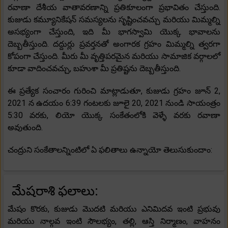
రవాణా దేశీయ వాతావరణాన్ని ప్రతికూలంగా ప్రభావితం చేస్తుంది.
కుజుడు కమ్యూనికేషన్ సమస్యలను సృష్టించవచ్చు మరియు మిమ్మల్ని
అసభ్యంగా చేస్తుంది, ఇది మీ భాగస్వామి యొక్క భావాలను
దెబ్బతీస్తుంది. దద్దుర్లు ప్రవర్తనతో అంగారక గ్రహం మిమ్మల్ని త్వరగా
కోపంగా చేస్తుంది. మీరు మీ వృత్తిపరమైన మరియు సామాజిక వర్గాలలో
కూడా వాదించవచ్చు, బహుశా మీ ప్రతిష్టను దెబ్బతీస్తుంది.
ఈ ప్రత్యేక సంచారం గురించి మాట్లాడుతూ, కుజుడు గ్రహం జూన్ 2,
2021 న ఉదయం 6:39 గంటలకు జూలై 20, 2021 నుండి సాయంత్రం
5:30 వరకు, లియో యొక్క సంకేతంలోకి వెళ్ళే వరకు రవాణా
అవుతుంది.
చంద్రుని సంకేతాలన్నింటిలో ఏ ఫలితాలు ఉన్నాయో తెలుసుకుందాం:
మేషరాశి ఫలాలు:
మేషం కొరకు, కుజుడు మొదటి మరియు ఎనిమిదవ ఇంటి ప్రభువు
మరియు నాల్గవ ఇంటి సౌలభ్యం, తల్లి, ఆస్తి నిర్మాణం, వాహనం