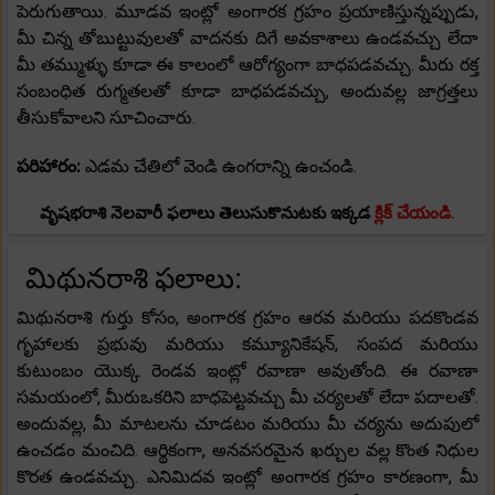
పెరుగుతాయి. మూడవ ఇంట్లో అంగారక గ్రహం ప్రయాణిస్తున్నప్పుడు,
మీ చిన్న తోబుట్టువులతో వాదనకు దిగే అవకాశాలు ఉండవచ్చు లేదా
మీ తమ్ముళ్ళు కూడా ఈ కాలంలో ఆరోగ్యంగా బాధపడవచ్చు. మీరు రక్త
సంబంధిత రుగ్మతలతో కూడా బాధపడవచ్చు, అందువల్ల జాగ్రత్తలు
తీసుకోవాలని సూచించారు.
పరిహారం:
ఎడమ చేతిలో వెండి ఉంగరాన్ని ఉంచండి.
వృషభరాశి నెలవారీ ఫలాలు తెలుసుకొనుటకు ఇక్కడ
క్లిక్ చేయండి.
మిథునరాశి ఫలాలు:
మిథునరాశి గుర్తు కోసం, అంగారక గ్రహం ఆరవ మరియు పదకొండవ
గృహాలకు ప్రభువు మరియు కమ్యూనికేషన్, సంపద మరియు
కుటుంబం యొక్క రెండవ ఇంట్లో రవాణా అవుతోంది. ఈ రవాణా
సమయంలో, మీరుఒకరిని బాధపెట్టవచ్చు మీ చర్యలతో లేదా పదాలతో.
అందువల్ల, మీ మాటలను చూడటం మరియు మీ చర్యను అదుపులో
ఉంచడం మంచిది. ఆర్థికంగా, అనవసరమైన ఖర్చుల వల్ల కొంత నిధుల
కొరత ఉండవచ్చు. ఎనిమిదవ ఇంట్లో అంగారక గ్రహం కారణంగా, మీ