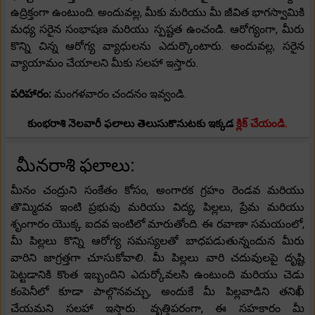
ఉద్రిక్తంగా ఉంటుంది. అందువల్ల, మీకు మరియు మీ జీవిత భాగస్వామికి
మధ్య సరైన సంభాషణ మరియు స్పష్టత ఉంచండి. ఆరోగ్యంగా, మీరు
కొన్ని చిన్న ఆరోగ్య వ్యాధులను ఎదుర్కొంటారు. అందువల్ల, సరైన
వ్యాయామం చేయాలని మీకు సలహా ఇస్తారు.
పరిహారం:
మంగళవారం చందనం ఇవ్వండి.
కుంభరాశి నెలవారీ ఫలాలు తెలుసుకొనుటకు ఇక్కడ
క్లిక్ చేయండి.
మీనరాశి ఫలాలు:
మీనం చంద్రుని సంకేతం కోసం, అంగారక గ్రహం రెండవ మరియు
తొమ్మిదవ ఇంటి ప్రభువు మరియు విద్య, పిల్లలు, ప్రేమ మరియు
శృంగారం యొక్క ఐదవ ఇంటిలో మారుతోంది. ఈ రవాణా సమయంలో,
మీ పిల్లలు కొన్ని ఆరోగ్య సమస్యలతో బాధపడుతున్నందున మీరు
వారిని జాగ్రత్తగా చూసుకోవాలి. మీ పిల్లలు వారి చదువులపై దృష్టి
పెట్టడానికి కొంత ఇబ్బందిని ఎదుర్కోవలసి ఉంటుంది మరియు చెడు
కంపెనీలో కూడా పాల్గొనవచ్చు, అందుకే మీ పిల్లవాడిని తనిఖీ
చేయమని సలహా ఇస్తారు. వృత్తిపరంగా, ఈ సహకారం మీ