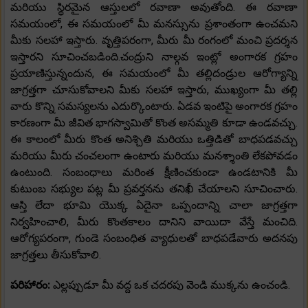
మరియు స్థిరమైన ఆస్తులలో రవాణా అవుతోంది. ఈ రవాణా
సమయంలో, ఈ సమయంలో మీ మనస్సును ప్రశాంతంగా ఉంచమని
మీకు సలహా ఇస్తారు. వృత్తిపరంగా, మీరు మీ రంగంలో మంచి ప్రదర్శన
ఇస్తారని సూచించబడింది.చంద్రుని నాల్గవ ఇంట్లో అంగారక గ్రహం
ప్రయాణిస్తున్నందున, ఈ సమయంలో మీ తల్లిదండ్రుల ఆరోగ్యాన్ని
జాగ్రత్తగా చూసుకోవాలని మీకు సలహా ఇస్తారు, ముఖ్యంగా మీ తల్లి
వారు కొన్ని సమస్యలను ఎదుర్కొంటారు. ఏడవ ఇంటిపై అంగారక గ్రహం
కారణంగా మీ జీవిత భాగస్వామితో కొంత అసమ్మతి కూడా ఉండవచ్చు.
ఈ కాలంలో మీరు కొంత అనిశ్చితి మరియు ఒత్తిడితో బాధపడవచ్చు
మరియు మీరు చంచలంగా ఉంటారు మరియు మనశ్శాంతి లేకపోవడం
ఉంటుంది. సంబంధాలు మరింత క్షీణించకుండా ఉండటానికి మీ
కుటుంబ సభ్యుల పట్ల మీ ప్రవర్తనను తనిఖీ చేయాలని సూచించారు.
ఆస్తి లేదా భూమి యొక్క ఏదైనా ఒప్పందాన్ని చాలా జాగ్రత్తగా
నిర్వహించాలి, మీరు కొంతకాలం దానిని వాయిదా వేస్తే మంచిది.
ఆరోగ్యపరంగా, గుండె సంబంధిత వ్యాధులతో బాధపడేవారు అదనపు
జాగ్రత్తలు తీసుకోవాలి.
పరిహారం:
ఎల్లప్పుడూ మీ వద్ద ఒక చదరపు వెండి ముక్కను ఉంచండి.