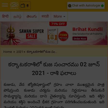
Chat with Astrologer
0
₹
हिन्दी
தமிழ்
తెలుగు
मराठी
More
Previous
Nex
»
»
Home
2021
కర్కాటకరాశిలో కుజ సం..
కర్కాటకరాశిలో కుజ సంచారము 02 జూన్
2021 - రాశి ఫలాలు
కుజుడు, వేద జ్యోతిషశాస్త్రంలో గ్రహం చాలా ముఖ్యమైన పాత్ర
పోషిస్తుంది. కుజుడు చర్యను మరియు నిర్ణయాలు తీసుకునే
సామర్థ్యాన్ని మరియు దాని చైతన్యాన్ని సూచిస్తుంది. ఇది శక్తిని
మరియు శక్తిని అందించే భీకర గ్రహంగా పరిగణించబడుతుంది. ఇది
మొదటి మరియు ఎనిమిదవ ఇంటి ప్రభువు.