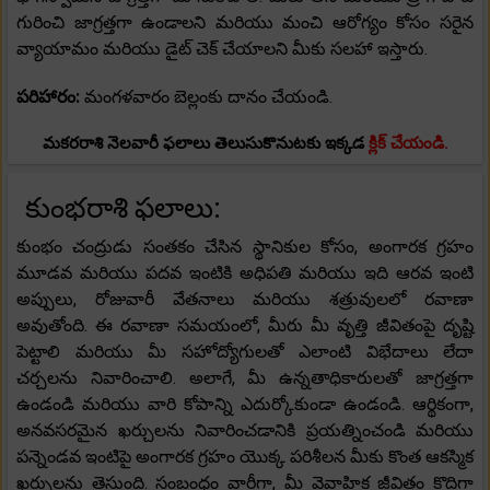
గురించి జాగ్రత్తగా ఉండాలని మరియు మంచి ఆరోగ్యం కోసం సరైన
వ్యాయామం మరియు డైట్ చెక్ చేయాలని మీకు సలహా ఇస్తారు.
పరిహారం:
మంగళవారం బెల్లంకు దానం చేయండి.
మకరరాశి నెలవారీ ఫలాలు తెలుసుకొనుటకు ఇక్కడ
క్లిక్ చేయండి.
కుంభరాశి ఫలాలు:
కుంభం చంద్రుడు సంతకం చేసిన స్థానికుల కోసం, అంగారక గ్రహం
మూడవ మరియు పదవ ఇంటికి అధిపతి మరియు ఇది ఆరవ ఇంటి
అప్పులు, రోజువారీ వేతనాలు మరియు శత్రువులలో రవాణా
అవుతోంది. ఈ రవాణా సమయంలో, మీరు మీ వృత్తి జీవితంపై దృష్టి
పెట్టాలి మరియు మీ సహోద్యోగులతో ఎలాంటి విభేదాలు లేదా
చర్చలను నివారించాలి. అలాగే, మీ ఉన్నతాధికారులతో జాగ్రత్తగా
ఉండండి మరియు వారి కోపాన్ని ఎదుర్కోకుండా ఉండండి. ఆర్థికంగా,
అనవసరమైన ఖర్చులను నివారించడానికి ప్రయత్నించండి మరియు
పన్నెండవ ఇంటిపై అంగారక గ్రహం యొక్క పరిశీలన మీకు కొంత ఆకస్మిక
ఖర్చులను తెస్తుంది. సంబంధం వారీగా, మీ వైవాహిక జీవితం కొద్దిగా