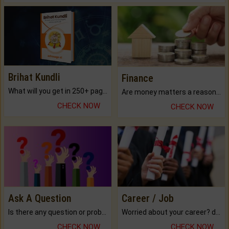
Brihat Kundli
Finance
What will you get in 250+ pages Colored Brihat Kundli.
Are money matters a reason for the dark-circles under your eyes?
CHECK NOW
CHECK NOW
Ask A Question
Career / Job
Is there any question or problem lingering.
Worried about your career? don't know what is.
CHECK NOW
CHECK NOW