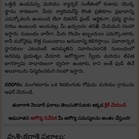
ఒత్తిడి ఉండవచ్చు మరియు క్యాన్సర్ సంకేతంలో కుజుడు యొక్క
స్థానం కారణంగా, మీరు క్యారియర్‌పై కొంత ప్రతికూల ప్రభావాన్ని
ఎదుర్కోవలసి ఉంటుంది లేదా బిజినెస్ ఫ్రంట్. ఆర్థికంగా, ద్రవ్య స్థానం
సగటు ఉంటుంది. అందువల్ల, మీ ఖర్చులను తనిఖీ చేయమని సలహా
ఇస్తారు. సంబంధం వారీగా, మీరు కొంచెం ఇబ్బందులు ఎదుర్కొంటారు,
కానీ మరోవైపు, కొత్త సంబంధాలు ఆనందాన్ని కలిగిస్తాయి. వివాదాస్పద
స్థానికులు ఎటువంటి అసమ్మతిని నివారించడానికి సంబంధంలో
అదనపు ప్రయత్నం చేయాలి. ఆరోగ్యంగా, స్వీయ మరియు జీవిత
భాగస్వామి సాధారణంగా ధ్వనిగా ఉంటారు, కాని జంక్ ఫుడ్ తినే
అలవాటును విస్మరించమని సలహా ఇస్తారు.
పరిహారం:
మంగళవారం ఒక శివలింగుకు గోధుమ మరియు గ్రామును
ఆఫర్ చేయండి.
తులారాశి నెలవారీ ఫలాలు తెలుసుకొనుటకు ఇక్కడ
క్లిక్ చేయండి.
అధునాతన
ఆరోగ్య నివేదిక
మీ ఆరోగ్య సమస్యలను అంతం చేస్తుంది!
వృశ్చికరాశి ఫలాలు: