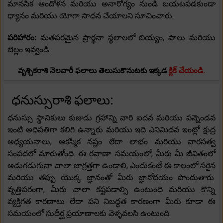
మానసిక ఆందోళన మరియు అనారోగ్యం నుండి బయటపడకుండా
ధ్యానం మరియు యోగా సాధన చేయాలని సూచించారు.
పరిహారం:
మతపరమైన ప్రార్థనా స్థలాలలో బియ్యం, పాలు మరియు
బెల్లం ఇవ్వండి.
వృశ్చికరాశి నెలవారీ ఫలాలు తెలుసుకొనుటకు ఇక్కడ
క్లిక్ చేయండి.
ధనుస్సురాశి ఫలాలు:
ధనుస్సు స్థానికులు కుజుడు గ్రహాన్ని వారి ఐదవ మరియు పన్నెండవ
ఇంటి అధిపతిగా కలిగి ఉన్నారు మరియు ఇది ఎనిమిదవ ఇంట్లో క్షుద్ర
అధ్యయనాలు, ఆకస్మిక నష్టం లేదా లాభం మరియు వారసత్వ
సంపదలో మారుతోంది. ఈ రవాణా సమయంలో, మీరు మీ జీవితంలో
అడుగడుగునా చాలా జాగ్రత్తగా ఉండాలి, ఎందుకంటే ఈ కాలంలో సరైన
మరియు తప్పు యొక్క జ్ఞానంతో మీరు జ్ఞానోదయం పొందుతారు.
వృత్తిపరంగా, మీరు చాలా కష్టపడాల్సి ఉంటుంది మరియు కొన్ని
వ్యక్తిగత కారణాలు లేదా పని నిబద్ధత కారణంగా మీరు కూడా ఈ
సమయంలో సుదీర్ఘ ప్రయాణాలకు వెళ్ళవలసి ఉంటుంది.