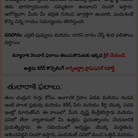
తమ భాగస్వాములకు నమ్మకంగా ఉండాలని సలహా ఇస్తారు.
ఆరోగ్యంగా, మీరు మీ భద్రత గురించి జాగ్రత్తగా ఉండాలి, ఎందుకంటే
కొన్ని చిన్న గాయం సమస్యలను కలిగిస్తుంది.
పరిహారం:
ఎర్రటి పువ్వులు మరియు రాగిని దానం చేస్తే శుభ ఫలితాలు
వస్తాయి.
కన్యారాశి నెలవారీ ఫలాలు తెలుసుకొనుటకు ఇక్కడ
క్లిక్ చేయండి.
ఉత్తమ కెరీర్ కౌన్సెలింగ్
కాగ్నిఆస్ట్రో ప్రొఫెషనల్ రిపోర్ట్
తులారాశి ఫలాలు:
తుల చంద్రుని గుర్తు కోసం, అంగారక గ్రహం ఏడవ మరియు రెండవ
ఇంటి పాలక ప్రభువు మరియు కెరీర్, పేరు మరియు కీర్తి యొక్క పదవ
ఇంట్లో మారుతోంది. ఈ కాలంలో, మీరు దృష్టి కేంద్రీకరిస్తారు మరియు
పనిలో లేదా వ్యాపారంలో మీ ఉత్తమ ప్రయత్నాలను చేయడానికి
ప్రయత్నిస్తారు. ఈ సమయంలో అదృష్టం యొక్క మద్దతును
ఆశించవద్దని సలహా ఇస్తారు, ఎందుకంటే పనిలో మంచి ఒత్తిడి మరియు