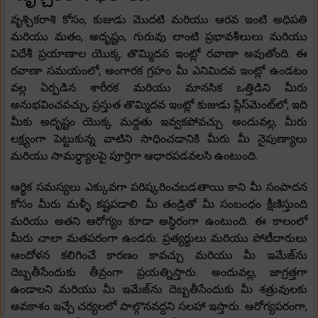
వృశ్చికరాశి కోసం, కుజుడు మొదటి మరియు ఆరవ ఇంటి అధిపతి
మరియు మతం, అదృష్టం, గురువు లాంటి ప్రభావశీలులు మరియు
విదేశీ ప్రయాణాల యొక్క తొమ్మిదవ ఇంట్లో రవాణా అవుతోంది. ఈ
రవాణా సమయంలో, అంగారక గ్రహం మీ ఎనిమిదవ ఇంట్లో ఉండటం
వల్ల ఏర్పడిన శారీరక మరియు మానసిక ఒత్తిడిని మీరు
అనుభవించవచ్చు, ప్రస్తుత తొమ్మిదవ ఇంట్లో కుజుడు ప్లేస్‌మెంట్‌లో, ఇది
మీకు అదృష్టం యొక్క మద్దతు ఇవ్వకపోవచ్చు. అందువల్ల, మీరు
లక్ష్యంగా పెట్టుకున్న వాటిని సాధించడానికి మీరు మీ నైపుణ్యాలు
మరియు సామర్ధ్యాలపై పూర్తిగా ఆధారపడవలసి ఉంటుంది.
ఆర్థిక సమస్యలు ఎక్కువగా పరిష్కరించబడతాయి కాని మీ సంపాదన
కోసం మీరు మళ్ళీ కష్టపడాలి. మీ తండ్రితో మీ సంబంధం క్షీణిస్తుంది
మరియు అతని ఆరోగ్యం కూడా అస్థిరంగా ఉంటుంది. ఈ కాలంలో
మీరు చాలా మతపరంగా ఉండరు. ప్రత్యర్థులు మరియు పోటీదారులు
ఆందోళన కలిగించే కారణం కావచ్చు మరియు మీ ఇమేజ్‌ను
దెబ్బతీసేందుకు తీవ్రంగా ప్రయత్నిస్తారు. అందువల్ల, జాగ్రత్తగా
ఉండాలని మరియు మీ ఇమేజ్‌ను దెబ్బతీసేందుకు మీ శత్రువులకు
అవకాశం ఇచ్చే చర్యలలో పాల్గొనవద్దని సలహా ఇస్తారు. ఆరోగ్యపరంగా,