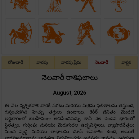
రోజువారీ
వారపు
వారపు ప్రేమ
నెలవారీ
వార్షిక
నెలవారీ రాశిఫలాలు
August, 2026
ఈ నెల వృశ్చికరాశి వారికి సగటు మరియు మిశ్రమ ఫలితాలను తెస్తుంది,
గుర్తించదగిన హెచ్చు తగ్గులు ఉంటాయి. కెరీర్ జీవితం మొదటి
అర్ధభాగంలో బలహీనంగా అనిపించవచ్చు, కానీ నెల రెండవ భాగంలో
స్థిరత్వం, గుర్తింపు మరియు మెరుగుదల ఉద్భవిస్తాయి. వ్యాపారవేత్తలు
మంచి వృద్ధి మరియు లాభాలను చూసే అవకాశం ఉంది, అయితే
భాగస్వామ్యాలను జాగ్రత్తగా నిర్వహించడం అవసరం కావచ్చు. ఆర్థికంగా