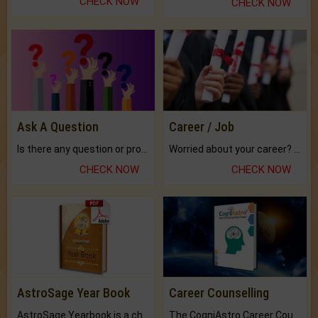
CHECK NOW
CHECK NOW
Ask A Question
Career / Job
Is there any question or problem lingering.
Worried about your career? don't know what is.
CHECK NOW
CHECK NOW
AstroSage Year Book
Career Counselling
AstroSage Yearbook is a channel to fulfill your dreams and destiny.
The CogniAstro Career Counselling Report is the most comprehensive report available on this topic.