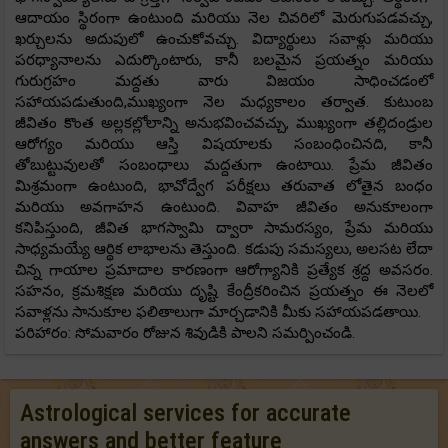
ఆదాయం స్థిరంగా ఉంటుంది మరియు నెల చివరిలో మెరుగుపడవచ్చు,
ఖర్చులను అదుపులో ఉంచుకోవచ్చు. విద్యార్థులు సవాళ్లు మరియు
పరధ్యానాలను ఎదుర్కొంటారు, కానీ బలమైన ప్రయత్నం మరియు
గురుగ్రహం మద్దతు వారు విజయం సాధించడంలో
సహాయపడుతుంది,ముఖ్యంగా నెల మధ్యకాలం తర్వాత. కుటుంబ
జీవితం కొంత అల్లకల్లోలాన్ని అనుభవించవచ్చు, ముఖ్యంగా తల్లిదండ్రుల
ఆరోగ్యం మరియు ఆస్తి విషయాలకు సంబంధించినది, కానీ
తోబుట్టువులతో సంబంధాలు మద్దతుగా ఉంటాయి. ప్రేమ జీవితం
మిశ్రమంగా ఉంటుంది, భావోద్వేగ పరీక్షలు తరువాత లోతైన బంధం
మరియు అవగాహన ఉంటుంది. వివాహ జీవితం అనుకూలంగా
కనిపిస్తుంది, జీవిత భాగస్వామి ద్వారా సామరస్యం, ప్రేమ మరియు
సాధ్యమయ్యే ఆర్థిక లాభాలను తెస్తుంది. కడుపు సమస్యలు, అలసట లేదా
చిన్న గాయాల ప్రమాదాల కారణంగా ఆరోగ్యానికి ప్రత్యేక శ్రద్ద అవసరం.
సహనం, క్రమశిక్షణ మరియు దృష్టి కేంద్రీకరించిన ప్రయత్నం ఈ నెలలో
సవాళ్లను సానుకూల ఫలితాలుగా మార్చడానికి మీకు సహాయపడతాయి.
పరిహారం: సోమవారం రోజున శివుడికి పాలని సమర్పించండి.
Astrological services for accurate
answers and better feature