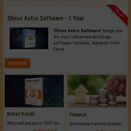
33% OFF
Dhruv Astro Software - 1 Year
'Dhruv Astro Software'
brings you
the most advanced astrology
software features, delivered from
Cloud.
BUY NOW
Brihat Kundli
Finance
What will you get in 250+ pages Colored Brihat Kundli.
Are money matters a reason for the dark-circles under your eyes?