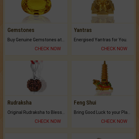
Gemstones
Yantras
Buy Genuine Gemstones at Best Prices.
Energised Yantras for You.
CHECK NOW
CHECK NOW
Rudraksha
Feng Shui
Original Rudraksha to Bless Your Way.
Bring Good Luck to your Place with Feng Shui.
CHECK NOW
CHECK NOW