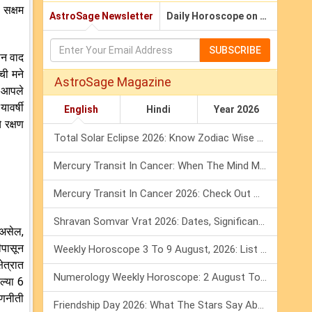
 सक्षम
AstroSage Newsletter
Daily Horoscope on Email
SUBSCRIBE
ून वाद
ची मने
AstroSage Magazine
ळ आपले
ावर्षी
English
Hindi
Year 2026
 रक्षण
Total Solar Eclipse 2026: Know Zodiac Wise Prediction
Mercury Transit In Cancer: When The Mind Meets The Heart!
Mercury Transit In Cancer 2026: Check Out What It Brings For You
Shravan Somvar Vrat 2026: Dates, Significance & Rituals In August
 असेल,
ीपासून
Weekly Horoscope 3 To 9 August, 2026: List Of Fasts & Festivals
ेत्रात
Numerology Weekly Horoscope: 2 August To 8 August, 2026
ल्या 6
रणनीती
Friendship Day 2026: What The Stars Say About Your Best Friend!