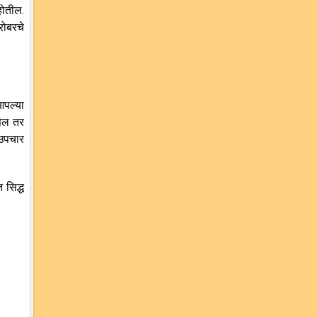
होतील.
रोबरचे
आपल्या
सेल तर
 उपचार
 सिद्ध