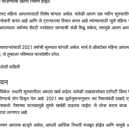
 सोडण्याचा खतरा निर्माण होईल.
गस्ट महिना आपल्यासाठी विशेष चांगला असेल. यावेळी आपण एक नवीन सुरुवाती
ोकरी करत आहे आणि जे ट्रान्फरचा विचार करत आहे त्यांच्यासाठी जुलै महिना 
पल्याला वर्षाच्या शेवटी परदेशात जाण्याची संधी मिळू शकेल, ज्यामुळे आपण आ
ाऱ्यांसाठी 2021 वर्षाची सुरुवात चांगली असेल. मार्च ते ऑक्टोबर महिना आपल्
 जे तुम्हाला भविष्यात फायदेशीर ठरेल.
डलेली माहिती
ीवन
ेल. तथापि सुरुवातीला आपला खर्च वाढेल. यावेळी एखाद्यासोबत प्रॉपर्टी किंवा 
ाचे योग दिसून येत आहे. 2021 च्या पूर्वानुमानानुसार जर पैशासंबंधी एखादे 
ेऊ शकतो. पैशाच्या फायद्यामुळे तुमचे खर्चही वाढतच जाईल. जे लोक बराच काळ स
रावा लागणार आहे.
संक्रमण आपल्या बाजूने असेल, आपली आर्थिक स्थिती मजबूत होईल आणि यामुळे 