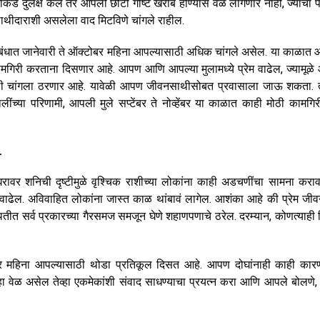
डे दुर्लक्ष केले तर आपली छोटी गोष्ट खराब होण्यास वेळ लागणार नाही, ज्याचा 
ाथीदाराशी असलेला वाद मिटविणे चांगले राहील.
संबंधात जानेवारी ते ऑक्टोबर महिना आपल्यासाठी अधिक चांगले असेल. या काळात 
 कामगिरी करताना दिसणार आहे. आपण आणि आपल्या मुलामध्ये प्रेम वाढेल, ज्यामूळ
ी चांगला ठरणार आहे. यावेळी आपण जीवनसाथीसोबत प्रवासाला जाऊ शकता. त्य
लींच्या परिणामी, आपली मुले सप्टेंबर ते नोव्हेंबर या काळात काही मोठी कामगि
न
घरावर शनिची दृष्टीमुळे वृश्चिक राशीच्या लोकांना काही अडचणींचा सामना कराव
 वाढेल. अविवाहित लोकांना जास्त काळ थांबावं लागेल. आशंका आहे की प्रेम जीवन
त सर्व प्रकारच्या गैरसमज समजून घेणे शहाणपणाचे ठरेल. दरम्यान, कोणत्याही ति
ेंबर महिना आपल्यासाठी थोडा प्रतिकूल दिसत आहे. आपण दोघांनाही काही कार
्हा वेळ असेल तेव्हा एकमेकांशी संवाद साधण्याचा प्रयत्न करा आणि आपले बोलणे