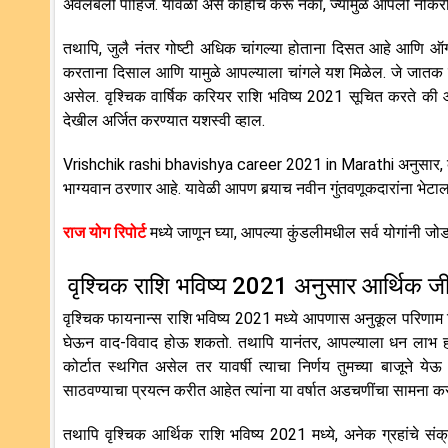
अवलंबली पाहिजे. यावेळी असे काहीच करू नका, ज्यामुळे आपली नोकरी
तथापि, जुलै नंतर गोष्टी अधिक चांगल्या होताना दिसत आहे आणि ऑ
करताना दिसाल आणि यामुळे आपल्याला चांगले यश मिळेल. जे जातक न
असेल. वृश्चिक वार्षिक करियर राशि भविष्य 2021 सूचित करते की आ
देखील अर्जित करण्यात यशस्वी व्हाल.
Vrishchik rashi bhavishya career 2021 in Marathi अनुसार, व्याप
भाग्यवान ठरणार आहे. यावेळी आपण बर्‍याच नवीन गुंतवणूकदारांना भेटाल,
राज योग रिपोर्ट
मध्ये जाणून घ्या, आपल्या कुंडलीमधील सर्व योगांनी जो
वृश्चिक राशि भविष्य 2021 अनुसार आर्थिक ज
वृश्चिक फायनान्स राशि भविष्य 2021 मध्ये आपणास अनुकूल परिणाम मिळ
घेऊन वाद-विवाद होऊ शकतो. तथापि यानंतर, आपल्याला धन लाभ होण्य
कोर्टात स्थगित असेल तर यावर्षी त्याचा निर्णय तुमच्या बाजूने य
साठवण्याचा प्रयत्न करीत आहेत त्यांना या वर्षात अडचणींचा सामना क
तथापि वृश्चिक आर्थिक राशि भविष्य 2021 मध्ये, अनेक ग्रहांचे 