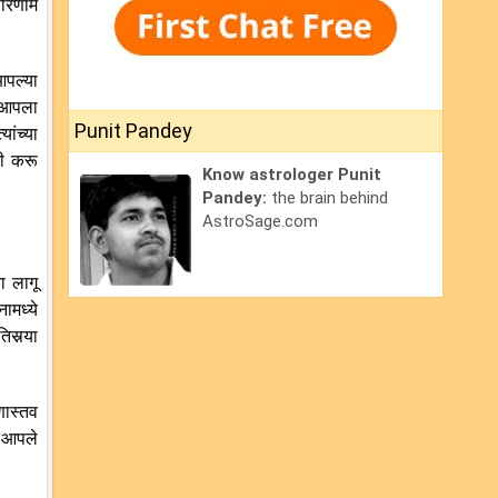
परिणाम
आपल्या
े आपला
Punit Pandey
ांच्या
री करू
Know astrologer Punit
Pandey:
the brain behind
AstroSage.com
ा लागू
ामध्ये
सर्‍या
णास्तव
, आपले