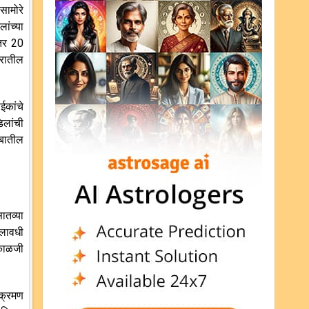
सामोरे
ांच्या
ंतर 20
घरातील
ईकांचे
िलांची
ंबातील
ातव्या
ालावधी
 काळजी
ंक्रमण