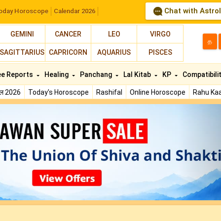
Chat with Astro
oday Horoscope
Calendar 2026
GEMINI
CANCER
LEO
VIRGO
த
SAGITTARIUS
CAPRICORN
AQUARIUS
PISCES
ee Reports
Healing
Panchang
Lal Kitab
KP
Compatibili
फल 2026
Today's Horoscope
Rashifal
Online Horoscope
Rahu Kaa
N