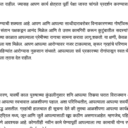
हील. ज्यासह आपण कार्य क्षेत्रात पूर्वी पेक्षा जास्त चांगले प्रदर्शन करण्यास
 येण्याची शक्यता आहे. आपण आणि आपल्या साथीदाराबरोबर विनाकारणच्या गोष्टींवर
संतान पक्षकडून आनंद मिळेल आणि ते उत्तम कामगिरी करून कुटुंबातील सदस्यां
ानच्या काळात आपल्याला प्रेमीच्या रागाचा सामना करावा लागू शकतो. या क्षणी, केव
 तुम्हाला यश मिळेल. आपण आपल्या आरोग्यावर नजर टाकल्यास, क्रूर ग्रहांचे परिणाम य
न्यांत आरोग्यास नुकसान संभवते. आपल्याला सर्व प्रकारच्या रोगांपासून स्वतःचे
ला त्रास देत राहील.
ण, यावर्षी काल पुरुषाच्या कुंडलीनुसार शनि आपल्या तिसर्‍या घरात विराजमान
ळी आपण आपल्या स्वभावात आळशीपणा पहाल. अशा परिस्थितीत, आपल्याला आपल्या सवय
रूद्ध असतील. ग्रहांची हालचाल ही सूचना देते की तुमचा आळशीपणा आपल्या कार्यक्ष
 मध्य, एप्रिल मध्य, जून आणि जुलै आपल्यासाठी खूप कठीण असणारआहेत. म्हणजेच, पहि
ष देणे आवश्यक आहे. कोणतीही नवीन कामे घेण्यापूर्वी आपल्याला त्या कामाची योग्य 