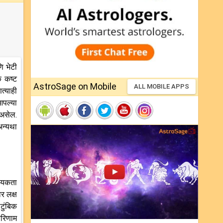
n
ि भेटी
क कष्ट
AstroSage on Mobile
ALL MOBILE APPS
त्याही
आपल्या
 असेल.
अन्यथा
वश्यकता
र लक्ष
टुंबिक
परिणाम