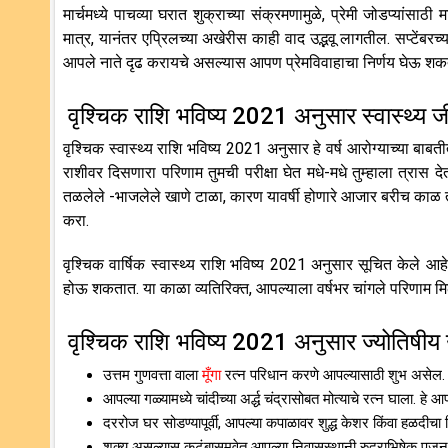
मार्चमध्ये पाचव्या घरात शुक्राच्या संक्रमणामुळे, प्रेमी जोडप्यांसाठ
मात्र, यानंतर एप्रिलच्या अखेरीस काही वाद उद्भवू लागतील. सप्टेंबरच
आपले नाते दृढ करायचे असल्यास आपण प्रेमविवाहाचा निर्णय घेऊ शकता. 
वृश्चिक राशि भविष्य 2021 अनुसार स्वास्थ्य 
वृश्चिक स्वास्थ्य राशि भविष्य 2021 अनुसार हे वर्ष आरोग्याच्या बाब
राशीवर दिसणारा परिणाम तुमची परीक्षा घेत मधे-मधे तुम्हाला त्र
तळलेले -भाजलेले खाणे टाळा, कारण यावर्षी होणारे आजार बरीच काळ त
करा.
वृश्चिक वार्षिक स्वास्थ्य राशि भविष्य 2021 अनुसार सूचित केले आहे
होऊ शकतात. या काळा व्यतिरिक्त, आपल्याला वर्षभर चांगले परिणाम म
वृश्चिक राशि भविष्य 2021 अनुसार ज्योतिषीय
उत्तम गुणवत्ता वाला
मूँगा
रत्न परिधान करणे आपल्यासाठी शुभ असेल.
आपल्या गळ्यामध्ये चांदीच्या अर्द्ध चंद्रासोबत मोत्याचे रत्न घाला. हे आप
दररोज घर सोडण्यापूर्वी, आपल्या कपाळावर शुद्ध केशर किंवा हळदीच
शक्य असल्यास कुटुंबासमवेत आपल्या निवासस्थानी रुद्राभिषेक पू