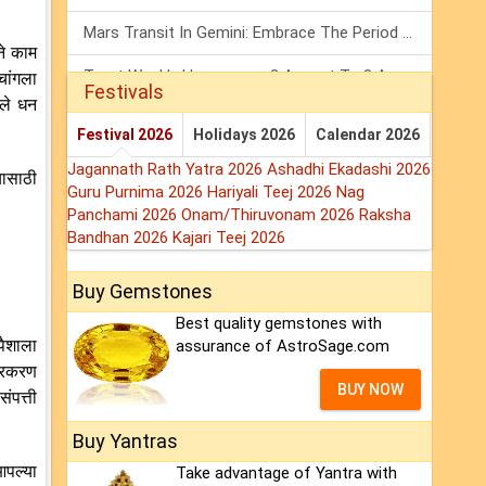
Mars Transit In Gemini: Embrace The Period Full Of Energy & Intelligence
ने काम
Tarot Weekly Horoscope: 2 August To 8 August, 2026
चांगला
Festivals
पले धन
Shanivar Vrat 2026: Saturn Will Serve Justice In Sawan Month!
Festival 2026
Holidays 2026
Calendar 2026
Jagannath Rath Yatra 2026
Ashadhi Ekadashi 2026
यासाठी
Guru Purnima 2026
Hariyali Teej 2026
Nag
Panchami 2026
Onam/Thiruvonam 2026
Raksha
Bandhan 2026
Kajari Teej 2026
Buy Gemstones
Best quality gemstones with
पैशाला
assurance of AstroSage.com
प्रकरण
BUY NOW
ंपत्ती
Buy Yantras
आपल्या
Take advantage of Yantra with