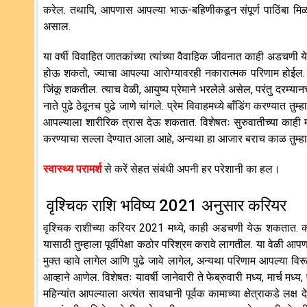
करेल. तथापि, आपणास आपल्या भाऊ-बहिणीकडून संपूर्ण पाठिंबा मिळत रा
असाल.
या वर्षी विवाहित जातकांच्या त्यांच्या वैवाहिक जीवनात काही अडचणी
होऊ शकतो, ज्याचा आपल्या आरोग्यावरही नकारात्मक परिणाम होईल. 
जिंकू शकतील. त्याच वेळी, आयुष्य प्रेमाने भरलेले असेल, परंतु दरम्य
नाते पुढे ठेवूनच पुढे जाणे चांगले. प्रेम विवाहमध्ये बाँडिंग करण्यात
आपल्याला शारीरिक त्रास देऊ शकतात. विशेषतः सुरुवातीच्या काही महि
करण्याचा सल्ला देण्यात आला आहे, अन्यथा हा आजार बराच काळ तुम्हा
स्वास्थ्य परामर्श
से करें सेहत संबंधी अपनी हर परेशानी का हल।
वृश्चिक राशि भविष्य 2021 अनुसार करियर
वृश्चिक राशीच्या करियर 2021 मध्ये, काही अडचणी येऊ शकतात. कार
यासाठी तुम्हाला पूर्वीपेक्षा कठोर परिश्रम करावे लागतील. या वे
मुक्त व्हावे लागेल आणि पुढे जावे लागेल, अन्यथा परिणाम आपल्या वि
आव्हाने आणेल. विशेषतः यावर्षी जानेवारी ते फेब्रुवारी मध्य, मार्च
महिन्यांत आपल्याला अत्यंत सावधानी पूर्वक कामाच्या क्षेत्राकडे लक्