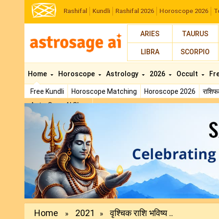
Rashifal
Kundli
Rashifal 2026
Horoscope 2026
T
ARIES
TAURUS
LIBRA
SCORPIO
Home
Horoscope
Astrology
2026
Occult
Fr
Free Kundli
Horoscope Matching
Horoscope 2026
राशि
AstroSage AI Shop
Previous
Home
2021
वृश्चिक राशि भविष्य ..
»
»