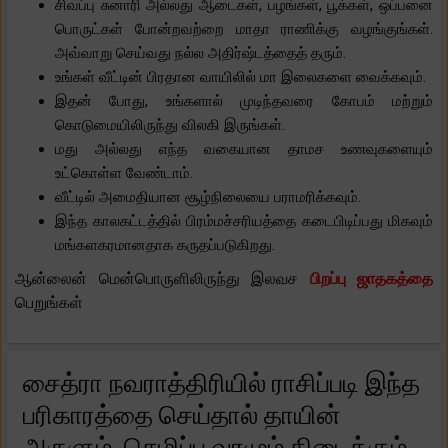
சிவப்பு சுனாரி அல்லது ஆடைகள், பழங்கள், பூக்கள், ஒப்பனை
பொருட்கள் போன்றவற்றை மாதா ராணிக்கு வழங்குங்கள்.
அவ்வாறு செய்வது நல்ல அதிர்ஷ்டத்தைத் தரும்.
உங்கள் வீட்டின் பிரதான வாயிலில் மா இலைகளை வைக்கவும்.
இதன் போது, ​​உங்களால் முடிந்தவரை கோபம் மற்றும்
கொடுமையிலிருந்து விலகி இருங்கள்.
மது அல்லது எந்த வகையான தாமச உணவுகளையும்
உட்கொள்ள வேண்டாம்.
வீட்டில் அமைதியான சூழ்நிலையை பராமரிக்கவும்.
இந்த காலகட்டத்தில் பிரம்மச்சரியத்தை கடைபிடிப்பது மிகவும்
மங்களகரமானதாக கருதப்படுகிறது.
ஆன்லைன் மென்பொருளிலிருந்து இலவச
பிறப்பு ஜாதகத்தை
பெறுங்கள்
சைத்ரா நவராத்திரியில் ராசிப்படி இந்த
பரிகாரத்தை செய்தால் தாயின்
அருளும், செழிப்பு வரமும் கிடைக்கும்.