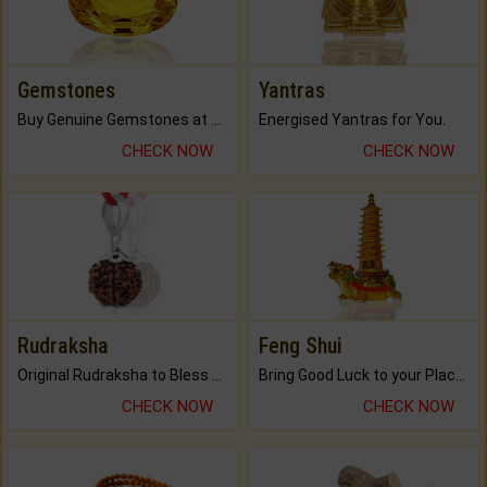
Gemstones
Yantras
Buy Genuine Gemstones at Best Prices.
Energised Yantras for You.
CHECK NOW
CHECK NOW
Rudraksha
Feng Shui
Original Rudraksha to Bless Your Way.
Bring Good Luck to your Place with Feng Shui.
CHECK NOW
CHECK NOW