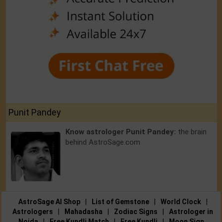
Punit Pandey
Know astrologer Punit Pandey:
the brain
behind AstroSage.com
AstroSage AI Shop
|
List of Gemstone
|
World Clock
|
Astrologers
|
Mahadasha
|
Zodiac Signs
|
Astrologer in
Noida
|
Free Kundli Match
|
Free Kundli
|
Moon Sign