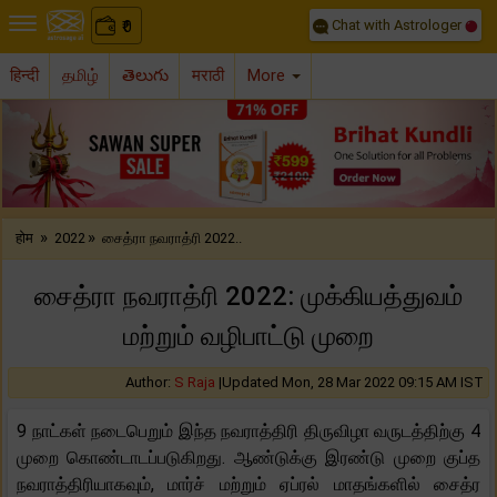
Chat with Astrologer
0
₹
हिन्दी
தமிழ்
తెలుగు
मराठी
More
Previous
Nex
»
»
होम
2022
சைத்ரா நவராத்ரி 2022..
சைத்ரா நவராத்ரி 2022: முக்கியத்துவம்
மற்றும் வழிபாட்டு முறை
Author:
S Raja
|
Updated Mon, 28 Mar 2022 09:15 AM IST
9 நாட்கள் நடைபெறும் இந்த நவராத்திரி திருவிழா வருடத்திற்கு 4
முறை கொண்டாடப்படுகிறது. ஆண்டுக்கு இரண்டு முறை குப்த
நவராத்திரியாகவும், மார்ச் மற்றும் ஏப்ரல் மாதங்களில் சைத்ர