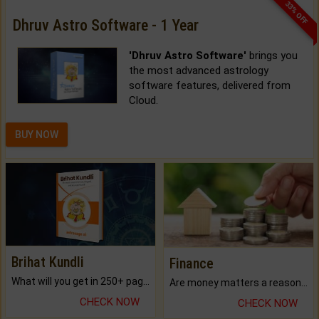
33% OFF
Dhruv Astro Software - 1 Year
'Dhruv Astro Software'
brings you
the most advanced astrology
software features, delivered from
Cloud.
BUY NOW
Brihat Kundli
Finance
What will you get in 250+ pages Colored Brihat Kundli.
Are money matters a reason for the dark-circles under your eyes?
CHECK NOW
CHECK NOW