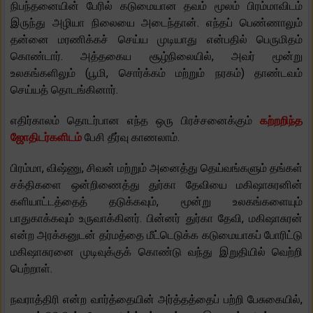
நிபந்தனையின் பேரில் கடுமையான தவம் மூலம் பிரம்மாவிடம்
இருந்து அழியா நிலையை அடைந்தான். எந்தப் பெண்ணாலும்
தன்னை மரணிக்கச் செய்ய முடியாது என்பதில் பெருமிதம்
கொண்டார். அத்தகைய சூழ்நிலையில், அவர் மூன்று
உலகங்களிலும் (பூமி, சொர்க்கம் மற்றும் நரகம்) தாண்டவம்
செய்யத் தொடங்கினார்.
எதிர்காலம் தொடர்பான எந்த ஒரு பிரச்சனைக்கும்
கற்றறிந்த
ஜோதிடர்களிடம்
பேசி தீர்வு காணலாம்.
பிரம்மா, விஷ்ணு, சிவன் மற்றும் அனைத்து தெய்வங்களும் தங்கள்
சக்திகளை ஒன்றிணைத்து துர்கா தேவியை மகிஷாசுரனின்
களியாட்டத்தைத் தடுக்கவும், மூன்று உலகங்களையும்
பாதுகாக்கவும் உருவாக்கினர். பின்னர் துர்கா தேவி, மகிஷாசுரன்
என்ற அரக்கனுடன் தர்மத்தை மீட்டெடுக்க கடுமையாகப் போரிட்டு
மகிஷாசுரனை முடிவுக்குக் கொண்டு வந்து இறுதியில் வெற்றி
பெற்றாள்.
நவராத்திரி என்ற வார்த்தையின் அர்த்தத்தைப் பற்றி பேசுகையில்,