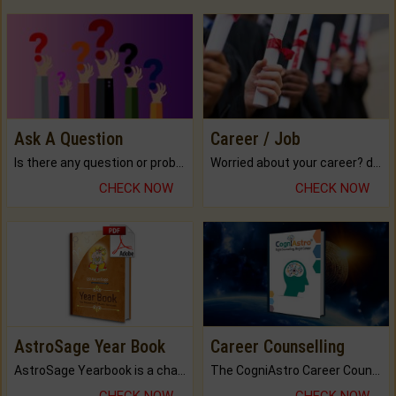
Ask A Question
Career / Job
Is there any question or problem lingering.
Worried about your career? don't know what is.
CHECK NOW
CHECK NOW
AstroSage Year Book
Career Counselling
AstroSage Yearbook is a channel to fulfill your dreams and destiny.
The CogniAstro Career Counselling Report is the most comprehensive report available on this topic.