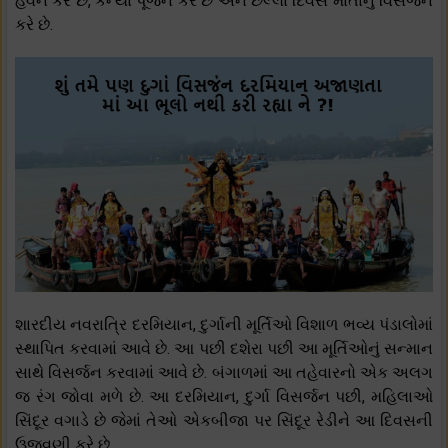
હવન કરે છે, કન્યા પૂજન કરે છે અને છેલ્લા દિવસે માતાનું વિસર્જન
કરે છે.
શારદીય નવરાત્રિ દરમિયાન, દુર્ગાની મૂર્તિઓ વિશાળ ભવ્ય પંડાલોમાં
સ્થાપિત કરવામાં આવે છે. આ પછી દશેરા પછી આ મૂર્તિઓનું સન્માન
સાથે વિસર્જન કરવામાં આવે છે. બંગાળમાં આ તહેવારનો એક અલગ
જ રંગ જોવા મળે છે. આ દરમિયાન, દુર્ગા વિસર્જન પછી, મહિલાઓ
સિંદૂર વગાડે છે જેમાં તેઓ એકબીજા પર સિંદૂર રેડીને આ દિવસની
ઉજવણી કરે છે.