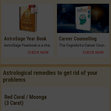
AstroSage Year Book
Career Counselling
AstroSage Yearbook is a channel to fulfill your dreams and destiny.
The CogniAstro Career Counselling Report is the most comprehensive report available on this topic.
CHECK NOW
CHECK NOW
Astrological remedies to get rid of your
problems
Red Coral / Moonga
(3 Carat)