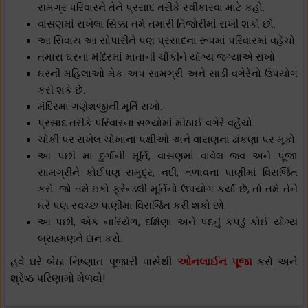
સમગ્ર પરિવારને તેને પ્રસાદ તરીકે સ્વીકારવા માટે કહો.
વાસણમાં રાખેલા સિક્કા તમે તમારી તિજોરીમાં રાખી શકો છો.
આ સિવાય આ સોપારીને પણ પ્રસાદના રૂપમાં પરિવારમાં વહેંચો.
તમારા ઘરના મંદિરમાં માતાની ચૌકીને યોગ્ય જગ્યાએ રાખો.
ઘરની મહિલાઓ મેક-અપ સામગ્રી અને સાડી વગેરેનો ઉપયોગ
કરી શકે છે.
મંદિરમાં ગણેશજીની મૂર્તિ રાખો.
પ્રસાદ તરીકે પરિવારના સભ્યોમાં મીઠાઈ વગેરે વહેંચો.
ચોકી પર રાખેલ ચોખાના પક્ષીઓ અને વાસણના ઢાંકણા પર મૂકો.
આ પછી મા દુર્ગાની મૂર્તિ, વાસણમાં વાવેલ જવ અને પૂજા
સામગ્રીને કોઈપણ સમુદ્ર, નદી, તળાવના પાણીમાં વિસર્જિત
કરો. જો તમે ઇકો ફ્રેન્ડલી મૂર્તિનો ઉપયોગ કર્યો છે, તો તમે તેને
ઘરે પણ સ્વચ્છ પાણીમાં વિસર્જિત કરી શકો છો.
આ પછી, એક નારિયેળ, દક્ષિણા અને પદનું કપડું કોઈ યોગ્ય
બ્રાહ્મણને દાન કરો.
હવે ઘરે બેઠા નિષ્ણાત પૂજારી પાસેથી
ઓનલાઈન પૂજા
કરો અને
શ્રેષ્ઠ પરિણામો મેળવો!