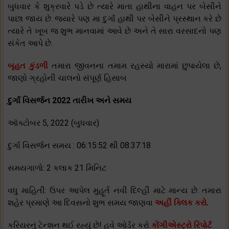
બુધવાર કે શુક્રવારે પડે છે ત્યારે માતા હાથીના વાહન પર બેસીને
પાછા જાય છે. જ્યારે પણ મા દુર્ગા હાથી પર બેસીને પ્રસ્થાન કરે છે
ત્યારે તે ખૂબ જ શુભ માનવામાં આવે છે અને તે સારા વરસાદનો પણ
સંકેત આપે છે.
બૃહત કુંડળી
તમારા જીવનના તમામ રહસ્યો મારામાં છુપાયેલા છે,
જાણો ગ્રહોની ચાલનો સંપૂર્ણ હિસાબ
દુર્ગા વિસર્જન 2022 તારીખ અને સમય
ઑક્ટોબર 5, 2022 (બુધવાર)
દુર્ગા વિસર્જન સમય : 06:15:52 થી 08:37:18
સમયગાળો: 2 કલાક 21 મિનિટ
વધુ માહિતી: ઉપર આપેલ મુહૂર્ત નવી દિલ્હી માટે માન્ય છે. તમારા
શહેર પ્રમાણે આ દિવસનો શુભ સમય જાણવા
અહીં ક્લિક કરો.
કરિયરનું ટેન્શન થઈ રહ્યું છે! હવે ઓર્ડર કરો
કોંગીએસ્ટ્રો રિપોર્ટ