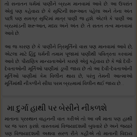
તો સનાતન ધર્મમાં પાણીને બ્રહ્મ માનવામાં આવે છે. આ ઉપરાંત
એવું પણ કહેવાય છે કે સૃષ્ટિની શરૂઆત પહેલા અને તેના અંત
પછી પણ સમગ્ર સૃષ્ટિમાં માત્ર પાણી જ હશે. એટલે કે પાણી આ
બ્રહ્માંડની શરૂઆત, મધ્ય અને અંત છે. તે સતત તત્વ માનવામાં
આવે છે.
આ જ કારણ છે કે પાણીને ત્રિમૂર્તિનો વાસ પણ માનવામાં આવે છે,
એટલા માટે હિંદુ ધર્મની તમામ પૂજામાં પાણીથી પવિત્રતા કરવામાં
આવે છે. પૌરાણિક માન્યતાઓને કારણે એવું કહેવાય છે કે જો દેવી-
દેવતાઓની મૂર્તિઓ પાણીમાં ડૂબી જાય છે તો આ દેવી-દેવતાઓની
મૂર્તિઓ પાણીમાં કેમ વિલીન થાય છે, પરંતુ તેમની આત્માઓ
મૂર્તિમાંથી નીકળીને સીધા પરમ બ્રહ્મામાં વિલીન થઈ જાય છે. .
મા દુર્ગા હાથી પર બેસીને નીકળશે
માતાના પ્રસ્થાન વાહનની વાત કરીએ તો આ વર્ષે માતા પણ હાથી
પર જ પરત ફરશે. વાસ્તવમાં વિજયાદશમી બુધવારે છે અને જ્યારે
પણ વિજયાદશમી અથવા સરળ રીતે કહીએ તો માતાની વિદાય