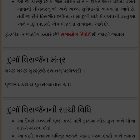
આ જ કારણ છે કે જેમ સામાન્ય રીતે દીકરીઓને વિદાય વખતે
ખાવાની ચીજવસ્તુઓ અને અન્ય સુવિધાઓ આપવામાં આવે છે,
તેવી જ રીતે વિસર્જન દરમિયાન મા દુર્ગા માટે મેકઅપની વસ્તુઓ
અને ખાદ્યપદાર્થો એક બંડલમાં રાખવામાં આવે છે.
કુંડળીમાં રાજયોગ ક્યારે છે?
રાજયોગ રિપોર્ટ
થી જાણો જવાબ
દુર્ગા વિસર્જન મંત્ર
ગચ્છ ગચ્છ સુરશ્રેષ્ઠે સ્થાનમ્ પરમેશ્વરી ।
પૂજારાધંકલે ચ પુનરાગમનાય ચ।।
દુર્ગા વિસર્જનની સાચી વિધિ
આ દિવસે કન્યાની પૂજા કર્યા પછી હાથમાં થોડા ફૂલ અને ચોખા
લઈને સંકલ્પ લેવો.
આ પછી, કલશના પવિત્ર જળને આખા ઘરમાં છાંટો અને તમારા