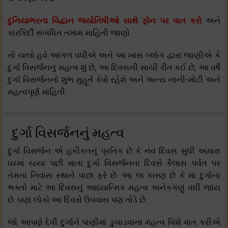
દુનિયાભરના વિદ્વાન જ્યોતિષીઓ સાથે ફોન પર વાત કરો
અને
કારકિર્દી સંબંધિત તમામ માહિતી જાણો
તો ચાલો હવે આગળ વધીએ અને આ ખાસ બ્લોગ દ્વારા જાણીએ કે
દુર્ગા વિસર્જનનું મહત્વ શું છે, આ દિવસની સાચી રીત કઈ છે, આ વર્ષે
દુર્ગા વિસર્જનનો શુભ મુહૂર્ત કેવો રહેશે અને અન્ય નાની-મોટી અને
મહત્વપૂર્ણ માહિતી.
દુર્ગા વિસર્જનનું મહત્વ
દુર્ગા વિસર્જન એ હકીકતનું પ્રતિક છે કે નવ દિવસ સુધી અમારા
ઘરમાં રહ્યા પછી માતા દુર્ગા વિસર્જનના દિવસે કૈલાસ પર્વત પર
તેમના નિવાસ સ્થાને પાછા ફરે છે. આ જ કારણ છે કે મા દુર્ગાના
ભક્તો માટે આ દિવસનું આધ્યાત્મિક મહત્વ અનેકગણું વધી જાય
છે. ઘણા લોકો આ દિવસે ઉપવાસ પણ તોડે છે.
જો આપણે દેવી દુર્ગાને પાણીમાં ડુબાડવાના મહત્વ વિશે વાત કરીએ