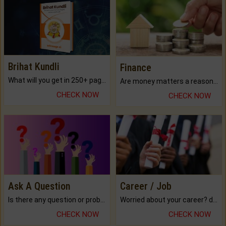
Brihat Kundli
Finance
What will you get in 250+ pages Colored Brihat Kundli.
Are money matters a reason for the dark-circles under your eyes?
CHECK NOW
CHECK NOW
Ask A Question
Career / Job
Is there any question or problem lingering.
Worried about your career? don't know what is.
CHECK NOW
CHECK NOW