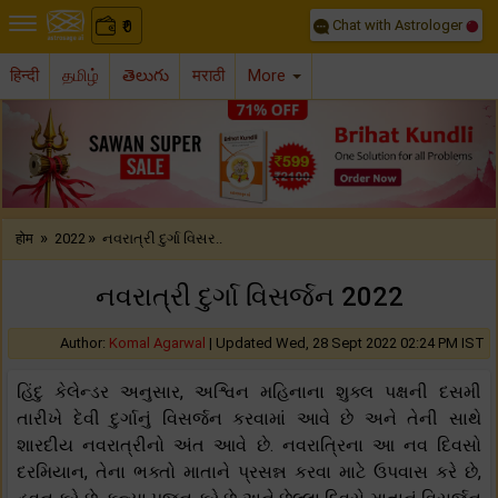
Chat with Astrologer
0
₹
हिन्दी
தமிழ்
తెలుగు
मराठी
More
Previous
Nex
»
»
होम
2022
નવરાત્રી દુર્ગા વિસર..
નવરાત્રી દુર્ગા વિસર્જન 2022
Author:
Komal Agarwal
|
Updated Wed, 28 Sept 2022 02:24 PM IST
હિંદુ કેલેન્ડર અનુસાર, અશ્વિન મહિનાના શુક્લ પક્ષની દસમી
તારીખે દેવી દુર્ગાનું વિસર્જન કરવામાં આવે છે અને તેની સાથે
શારદીય નવરાત્રીનો અંત આવે છે. નવરાત્રિના આ નવ દિવસો
દરમિયાન, તેના ભક્તો માતાને પ્રસન્ન કરવા માટે ઉપવાસ કરે છે,