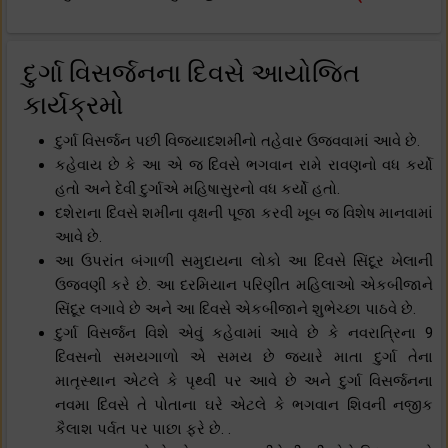
દુર્ગા વિસર્જનના દિવસે આયોજિત
કાર્યક્રમો
દુર્ગા વિસર્જન પછી વિજયાદશમીનો તહેવાર ઉજવવામાં આવે છે.
કહેવાય છે કે આ એ જ દિવસે ભગવાન રામે રાવણનો વધ કર્યો
હતો અને દેવી દુર્ગાએ મહિષાસુરનો વધ કર્યો હતો.
દશેરાના દિવસે શમીના વૃક્ષની પૂજા કરવી ખૂબ જ વિશેષ માનવામાં
આવે છે.
આ ઉપરાંત બંગાળી સમુદાયના લોકો આ દિવસે સિંદૂર ખેલાની
ઉજવણી કરે છે. આ દરમિયાન પરિણીત મહિલાઓ એકબીજાને
સિંદૂર લગાવે છે અને આ દિવસે એકબીજાને શુભેચ્છા પાઠવે છે.
દુર્ગા વિસર્જન વિશે એવું કહેવામાં આવે છે કે નવરાત્રિના 9
દિવસનો સમયગાળો એ સમય છે જ્યારે માતા દુર્ગા તેના
માતૃસ્થાન એટલે કે પૃથ્વી પર આવે છે અને દુર્ગા વિસર્જનના
નવમા દિવસે તે પોતાના ઘરે એટલે કે ભગવાન શિવની નજીક
કૈલાશ પર્વત પર પાછા ફરે છે. .