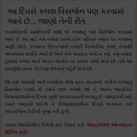
આ દિવસે કલશ વિસર્જન પણ કરવામાં
આવે છે... જાણો તેની રીત
નવરાત્રિની સમાપ્તિની સાથે જ કલશનું પણ વિસર્જન કરવામાં
આવે છે. આ માટે તમે તમારા ઘરના દરેક પવિત્ર સ્થાન પર કલશનું
પાણી છાંટો. કલશના સિક્કાઓને તમારી તિજોરીમાં રાખો, તેનાથી
અનાજમાં સંપત્તિ આવે છે અને તેને ક્યારેય ખર્ચ ન કરો. તમે તમારા
હાથમાં કલશ અને અખંડ જ્યોત પર કલાવ બાંધી શકો છો. તમે આ
ફોર્મ્યુલા ઘરના કોઈપણ સભ્યને પહેરી શકો છો.
જો તમે અષ્ટમી અને નવમીના રોજ વ્રત તોડવાની તારીખે કલશનું
વિસર્જન કરશો તો તમને લાભ મળશે. જો કે, અખંડ જ્યોતિને
વિજયાદશમીના દિવસ સુધી પ્રગટાવવાની સલાહ છે. જાણકારી માટે
તમને જણાવી દઈએ કે વિજયાદશમીના દિવસે ભગવાન રામે
અપરાજિતા દેવીની પૂજા કરી હતી.
તમામ જ્યોતિષીય ઉકેલો માટે ક્લિક કરો:
એસ્ટ્રોસેજ ઓનલાઇન
શોપિંગ સ્ટોર