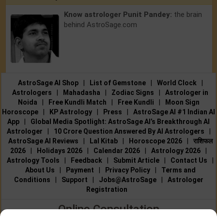
Know astrologer Punit Pandey:
the brain
behind AstroSage.com
AstroSage AI Shop
|
List of Gemstone
|
World Clock
|
Astrologers
|
Mahadasha
|
Zodiac Signs
|
Astrologer in
Noida
|
Free Kundli Match
|
Free Kundli
|
Moon Sign
Horoscope
|
KP Astrology
|
Press
|
AstroSage AI #1 Indian AI
App
|
Global Media Spotlight: AstroSage AI’s Breakthrough AI
Astrologer
|
10 Crore Question Answered By AI Astrologers
|
AstroSage AI Reviews
|
Lal Kitab
|
Horoscope 2026
|
राशिफल
2026
|
Holidays 2026
|
Calendar 2026
|
Astrology 2026
|
Astrology Tools
|
Feedback
|
Submit Article
|
Contact Us
|
About Us
|
Payment
|
Privacy Policy
|
Terms and
Conditions
|
Support
|
Jobs@AstroSage
|
Astrologer
Registration
Online Consultation