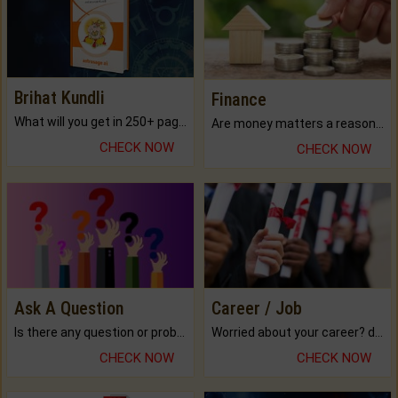
Brihat Kundli
Finance
What will you get in 250+ pages Colored Brihat Kundli.
Are money matters a reason for the dark-circles under your eyes?
CHECK NOW
CHECK NOW
Ask A Question
Career / Job
Is there any question or problem lingering.
Worried about your career? don't know what is.
CHECK NOW
CHECK NOW