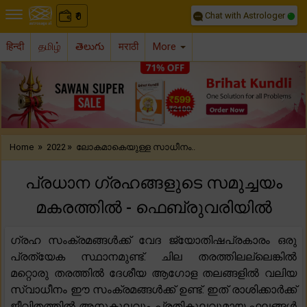
Chat with Astrologer
0
₹
हिन्दी
தமிழ்
తెలుగు
मराठी
More
Previous
Nex
»
»
Home
2022
ലോകമാകെയുള്ള സാധീനം..
പ്രധാന ഗ്രഹങ്ങളുടെ സമുച്ചയം
മകരത്തിൽ - ഫെബ്രുവരിയിൽ
ഗ്രഹ സംക്രമങ്ങൾക്ക് വേദ ജ്യോതിഷപ്രകാരം ഒരു
പ്രത്യേക സ്ഥാനമുണ്ട്. ചില തരത്തിലല്ലെങ്കിൽ
മറ്റൊരു തരത്തിൽ ദേശീയ ആഗോള തലങ്ങളിൽ വലിയ
സ്വാധീനം ഈ സംക്രമങ്ങൾക്ക് ഉണ്ട്. ഇത് രാശിക്കാർക്ക്
ജീവിതത്തിൽ അനുകൂലവും പ്രതികൂലവുമായ ഫലങ്ങൾ