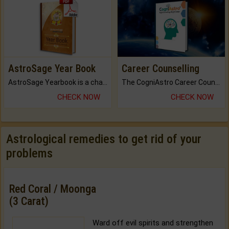
AstroSage Year Book
Career Counselling
AstroSage Yearbook is a channel to fulfill your dreams and destiny.
The CogniAstro Career Counselling Report is the most comprehensive report available on this topic.
CHECK NOW
CHECK NOW
Astrological remedies to get rid of your
problems
Red Coral / Moonga
(3 Carat)
Ward off evil spirits and strengthen