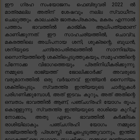
ഈ ഗ്രഹ സംയോജനം ഫെബ്രുവരി 2022 ൽ
മാത്രമല്ല അതിന് ശേഷവും നല്ല സ്വാധീനം
ചെലുത്തും. കാലചക്ര ജാതകപ്രകാരം, മകരം എന്നാൽ
പത്താം ഭാവത്തിൽ കാര്മിക ആധിപത്യമാണ്
കാണിക്കുന്നത്. ഈ സാഹചര്യത്തിൽ, ചൊവ്വ,
മകരത്തിലെ അധിപനായ ശനി, ശുക്രന്റെ, ബുധൻ,
ശനിയുടെ ചന്ദ്രോപരിതലത്തിൽ സാന്നിദ്ധ്യം
സൈന്യത്തിന്റെ ശക്തിപ്പെടുത്തുകയും, സമൂഹത്തിന്റെ
പിന്നോക്ക വിഭാഗത്തെയും പ്രതിനിധീകരിക്കുന്നു.
നമ്മുടെ രാജ്യത്ത് ജോലിക്കാർക്ക് അവരുടെ
വരുമാനത്തിൽ ഒരു വർദ്ധനവ്. ഇന്ത്യൻ സൈന്യം
ശക്തിപ്പെടും. സ്വതന്ത്ര ഇന്ത്യയുടെ ചാർട്ടുകൾ
പരിഗണിക്കുമ്പോൾ, അത് ഇടവം കൂറും, അത് അതിന്റെ
ഒമ്പതാം ഭാവത്തിൽ ആണ്, പഞ്ചഗ്രഹി യോഗം രൂപം
കൊള്ളുന്നു. സ്വതന്ത്ര ഇന്ത്യയുടെ രാശിയെ കുറിച്ച്
നോക്കാം, അതു ഏഴാം ഭാവത്തിൽ കർക്കിടക
രാശിയിലാകും. പഞ്ചഗ്രഹി യോഗം നമ്മുടെ
രാജ്യത്തിന്റെ പ്രശസ്തി മെച്ചപ്പെടുത്തുവാനും, ഇന്ത്യ
ലോകത്ത് ഒരു സ്ഥാനം സൃഷ്ടിക്കും. നമ്മുടെ രാജ്യത്തെ