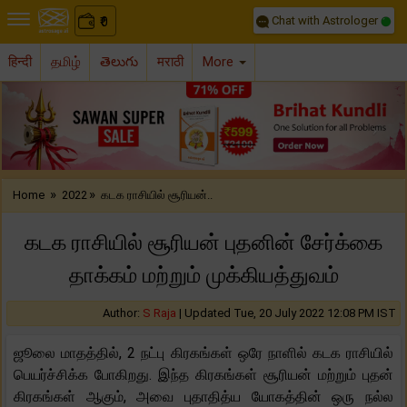
Chat with Astrologer
0
₹
हिन्दी
தமிழ்
తెలుగు
मराठी
More
Previous
Nex
»
»
Home
2022
கடக ராசியில் சூரியன்..
கடக ராசியில் சூரியன் புதனின் சேர்க்கை
தாக்கம் மற்றும் முக்கியத்துவம்
Author:
S Raja
|
Updated Tue, 20 July 2022 12:08 PM IST
ஜூலை மாதத்தில், 2 நட்பு கிரகங்கள் ஒரே நாளில் கடக ராசியில்
பெயர்ச்சிக்க போகிறது. இந்த கிரகங்கள் சூரியன் மற்றும் புதன்
கிரகங்கள் ஆகும், அவை புதாதித்ய யோகத்தின் ஒரு நல்ல