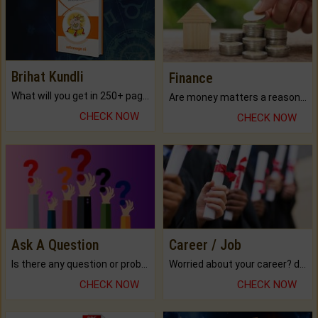
Brihat Kundli
Finance
What will you get in 250+ pages Colored Brihat Kundli.
Are money matters a reason for the dark-circles under your eyes?
CHECK NOW
CHECK NOW
Ask A Question
Career / Job
Is there any question or problem lingering.
Worried about your career? don't know what is.
CHECK NOW
CHECK NOW