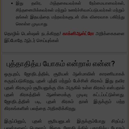
இது தவிர, அத்தகையவர்கள் நேர்மையானவர்கள்,
சிந்தனைமிக்கவர்கள் மற்றும் உணர்ச்சிவசப்படுபவர்கள் மற்றும்
தங்கள் இதயத்தை மற்றவர்களுடன் மிக விரைவாக பகிர்ந்து
கொள்ள முடியாது.
தொழில் டென்ஷன் நடக்கிறத!
காக்னிஆஸ்ட்ரோ
அறிக்கைகளை
இப்போதே ஆர்டர் செய்யுங்கள்
புத்தாதித்ய யோகம் என்றால் என்ன?
ஒருபுறம், ஜோதிடத்தில், சூரியன் ஆன்மாவின் காரணியாகக்
கருதப்படுகிறது, புதன் புத்தி மற்றும் பேச்சின் கிரகம். இது தவிர
புதன் கிரகமும் சூரியனுக்கு மிக அருகில் உள்ள கிரகம் என்பதால்
புதன் கிரகத்தின் ஆண்மைக்கு முடிவு கட்டப்பட்டுள்ளது.
ஜோதிடத்தின் படி, புதன் கிரகம் தான் இருக்கும் மற்ற
கிரகங்களின் பலத்தை அதிகரிக்கிறது.
இருப்பினும், புதன் சூரியனுடன் இருக்கும்போது சிறப்புப்
பலன்களைப் பெறலாம். இதை ஜோதிடத்தில் புதாதித்ய யோகம்