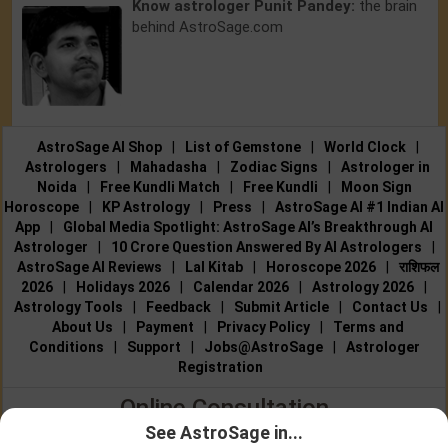
Know astrologer Punit Pandey:
the brain
behind AstroSage.com
AstroSage AI Shop
|
List of Gemstone
|
World Clock
|
Astrologers
|
Mahadasha
|
Zodiac Signs
|
Astrologer in
Noida
|
Free Kundli Match
|
Free Kundli
|
Moon Sign
Horoscope
|
KP Astrology
|
Press
|
AstroSage AI #1 Indian AI
App
|
Global Media Spotlight: AstroSage AI’s Breakthrough AI
Astrologer
|
10 Crore Question Answered By AI Astrologers
|
AstroSage AI Reviews
|
Lal Kitab
|
Horoscope 2026
|
राशिफल
2026
|
Holidays 2026
|
Calendar 2026
|
Astrology 2026
|
Astrology Tools
|
Feedback
|
Submit Article
|
Contact Us
|
About Us
|
Payment
|
Privacy Policy
|
Terms and
Conditions
|
Support
|
Jobs@AstroSage
|
Astrologer
Registration
Online Consultation
See AstroSage in...
Talk to Astrologers
|
Chat with Astrologer
|
Online Astrology