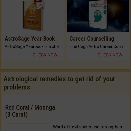
AstroSage Year Book
Career Counselling
AstroSage Yearbook is a channel to fulfill your dreams and destiny.
The CogniAstro Career Counselling Report is the most comprehensive report available on this topic.
CHECK NOW
CHECK NOW
Astrological remedies to get rid of your
problems
Red Coral / Moonga
(3 Carat)
Ward off evil spirits and strengthen