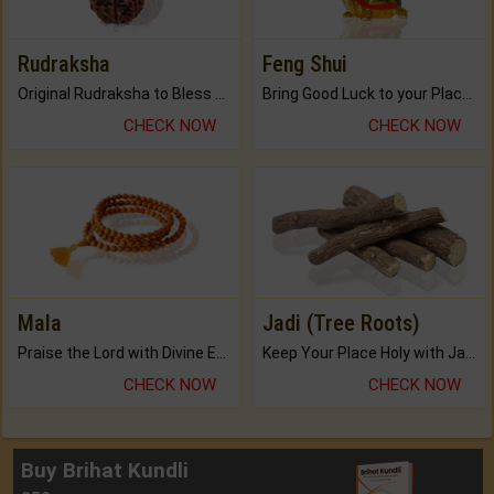
Rudraksha
Feng Shui
Original Rudraksha to Bless Your Way.
Bring Good Luck to your Place with Feng Shui.
CHECK NOW
CHECK NOW
Mala
Jadi (Tree Roots)
Praise the Lord with Divine Energies of Mala.
Keep Your Place Holy with Jadi.
CHECK NOW
CHECK NOW
Buy Brihat Kundli