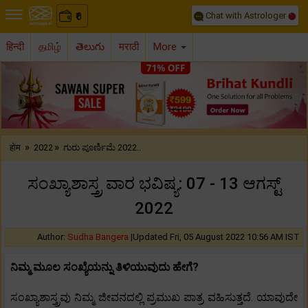
Chat with Astrologer
0
₹
हिन्दी
தமிழ்
తెలుగు
मराठी
More
Previous
Nex
»
»
होम
2022
ಗುರು ಪೂರ್ಣಿಮೆ 2022..
ಸಂಖ್ಯಾಶಾಸ್ತ್ರ ವಾರ ಭವಿಷ್ಯ: 07 - 13 ಆಗಸ್ಟ್
2022
Author:
Sudha Bangera
|
Updated Fri, 05 August 2022 10:56 AM IST
ನಿಮ್ಮ ಮೂಲ ಸಂಖ್ಯೆಯನ್ನು ತಿಳಿಯುವುದು ಹೇಗೆ?
ಸಂಖ್ಯಾಶಾಸ್ತ್ರವು ನಿಮ್ಮ ಜೀವನದಲ್ಲಿ ಪ್ರಮುಖ ಪಾತ್ರ ವಹಿಸುತ್ತದೆ. ಯಾವುದೇ