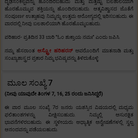
ದೃಢಸಂಕಲ್ಪವನ್ನು ಹೊಂದಿರಬಹುದು ಮತ್ತು ಮತ್ತಷ್ಟು ಬಲಶಾಲಿಯಾಗಿ
ಹೊರಹೊಮ್ಮುವ ಶಕ್ತಿಯನ್ನು ಹೊಂದಿರಬಹುದು. ಆತ್ಮವಿಶ್ವಾಸದ ಜೊತೆಗೆ
ಸಂಪೂರ್ಣ ಉತ್ಸಾಹವು ನಿಮ್ಮನ್ನು ಉತ್ತಮ ಆರೋಗ್ಯದಲ್ಲಿ ಇರಿಸಬಹುದು. ಈ
ವಾರದಲ್ಲಿ ನೀವು ಬಲಶಾಲಿಯಾಗಿ ಹೊರಹೊಮ್ಮಬಹುದು.
ಪರಿಹಾರ- ಪ್ರತಿದಿನ 33 ಬಾರಿ "ಓಂ ಶುಕ್ರಾಯ ನಮಃ" ಎಂದು ಜಪಿಸಿ.
ನಮ್ಮ ಹೆಸರಾಂತ
ಆಸ್ಟ್ರೋ ಹರಿಹರನ್
ಅವರೊಂದಿಗೆ ಮಾತನಾಡಿ ಮತ್ತು
ಸಂಖ್ಯಾಶಾಸ್ತ್ರದ ಪ್ರಕಾರ ನಿಮ್ಮ ಭವಿಷ್ಯವನ್ನು ತಿಳಿದುಕೊಳ್ಳಿ
ಮೂಲ ಸಂಖ್ಯೆ 7
(ನೀವು ಯಾವುದೇ ತಿಂಗಳ 7, 16, 25 ರಂದು ಜನಿಸಿದ್ದರೆ)
ಈ ವಾರ ಮೂಲ ಸಂಖ್ಯೆ 7ರ ಜನರು ಯಶಸ್ಸಿನ ವಿಷಯದಲ್ಲಿ ಮಧ್ಯಮ
ಫಲಿತಾಂಶಗಳನ್ನು ವೀಕ್ಷಿಸಬಹುದು. ನಿಮ್ಮಲ್ಲಿ ಅಸುರಕ್ಷಿತ
ಭಾವನೆಗಳಿರಬಹುದು. ಈ ಸ್ಥಳೀಯರು ಆಧ್ಯಾತ್ಮಿಕ ಅನ್ವೇಷಣೆಗಳಲ್ಲಿ ಸ್ವಲ್ಪ
ಆನಂದವನ್ನು ಪಡೆಯಬಹುದು.