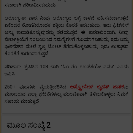
ಸವಾಲಾಗಿ ಪರಿಣಮಿಸಬಹುದು.
ಆರೋಗ್ಯ-ಈ ವಾರ, ನೀವು ಆರೋಗ್ಯದ ಬಗ್ಗೆ ಕಾಳಜಿ ವಹಿಸಬೇಕಾಗುತ್ತದೆ
ಏಕೆಂದರೆ ರೋಗನಿರೋಧಕ ಶಕ್ತಿಯ ಕೊರತೆ ಇರಬಹುದು, ಇದು ಫಿಟ್‌ನೆಸ್
ಅನ್ನು ಕಾಪಾಡಿಕೊಳ್ಳುವುದನ್ನು ತಡೆಯುತ್ತದೆ. ಈ ಕಾರಣದಿಂದಾಗಿ, ನೀವು
ಜೀರ್ಣಕ್ರಿಯೆಗೆ ಸಂಬಂಧಿಸಿದ ಸಮಸ್ಯೆಗಳಿಗೆ ಗುರಿಯಾಗಬಹುದು, ಇದು ನಿಮ್ಮ
ಫಿಟ್‌ನೆಸ್‌ನ ಮೇಲೆ ಸ್ವಲ್ಪ ಟೋಲ್ ತೆಗೆದುಕೊಳ್ಳಬಹುದು, ಇದು ಉತ್ಸಾಹದ
ಕೊರತೆಗೆ ಕಾರಣವಾಗುತ್ತದೆ.
ಪರಿಹಾರ- ಪ್ರತಿದಿನ 108 ಬಾರಿ "ಓಂ ಗಂ ಗಣಪತಯೇ ನಮಃ" ಎಂದು
ಜಪಿಸಿ.
250+ ಪುಟಗಳು ವೈಯಕ್ತೀಕರಿಸಿದ
ಆಸ್ಟ್ರೋಸೇಜ್ ಬೃಹತ್ ಜಾತಕ
ವು
ಮುಂಬರುವ ಎಲ್ಲಾ ಘಟನೆಗಳನ್ನು ಮುಂಚಿತವಾಗಿ ತಿಳಿದುಕೊಳ್ಳಲು ನಿಮಗೆ
ಸಹಾಯ ಮಾಡುತ್ತದೆ
ಮೂಲ ಸಂಖ್ಯೆ 2