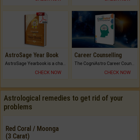
AstroSage Year Book
Career Counselling
AstroSage Yearbook is a channel to fulfill your dreams and destiny.
The CogniAstro Career Counselling Report is the most comprehensive report available on this topic.
CHECK NOW
CHECK NOW
Astrological remedies to get rid of your
problems
Red Coral / Moonga
(3 Carat)