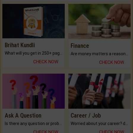
Brihat Kundli
Finance
What will you get in 250+ pages Colored Brihat Kundli.
Are money matters a reason for the dark-circles under your eyes?
CHECK NOW
CHECK NOW
Ask A Question
Career / Job
Is there any question or problem lingering.
Worried about your career? don't know what is.
CHECK NOW
CHECK NOW