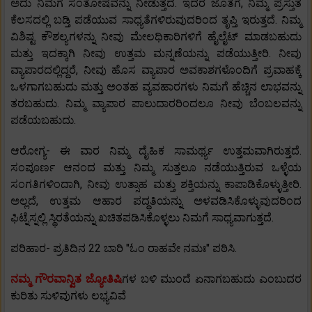
ಅದು ನಿಮಗೆ ಸಂತೋಷವನ್ನು ನೀಡುತ್ತದೆ. ಇದರ ಜೊತೆಗೆ, ನಿಮ್ಮ ಪ್ರಸ್ತುತ
ಕೆಲಸದಲ್ಲಿ ಬಡ್ತಿ ಪಡೆಯುವ ಸಾಧ್ಯತೆಗಳಿರುವುದರಿಂದ ತೃಪ್ತಿ ಇರುತ್ತದೆ. ನಿಮ್ಮ
ವಿಶಿಷ್ಟ ಕೌಶಲ್ಯಗಳನ್ನು ನೀವು ಮೇಲಧಿಕಾರಿಗಳಿಗೆ ಹೈಲೈಟ್ ಮಾಡಬಹುದು
ಮತ್ತು ಇದಕ್ಕಾಗಿ ನೀವು ಉತ್ತಮ ಮನ್ನಣೆಯನ್ನು ಪಡೆಯುತ್ತೀರಿ. ನೀವು
ವ್ಯಾಪಾರದಲ್ಲಿದ್ದರೆ, ನೀವು ಹೊಸ ವ್ಯಾಪಾರ ಅವಕಾಶಗಳೊಂದಿಗೆ ಪ್ರವಾಹಕ್ಕೆ
ಒಳಗಾಗಬಹುದು ಮತ್ತು ಅಂತಹ ವ್ಯವಹಾರಗಳು ನಿಮಗೆ ಹೆಚ್ಚಿನ ಲಾಭವನ್ನು
ತರಬಹುದು. ನಿಮ್ಮ ವ್ಯಾಪಾರ ಪಾಲುದಾರರಿಂದಲೂ ನೀವು ಬೆಂಬಲವನ್ನು
ಪಡೆಯಬಹುದು.
ಆರೋಗ್ಯ- ಈ ವಾರ ನಿಮ್ಮ ದೈಹಿಕ ಸಾಮರ್ಥ್ಯ ಉತ್ತಮವಾಗಿರುತ್ತದೆ.
ಸಂಪೂರ್ಣ ಆನಂದ ಮತ್ತು ನಿಮ್ಮ ಸುತ್ತಲೂ ನಡೆಯುತ್ತಿರುವ ಒಳ್ಳೆಯ
ಸಂಗತಿಗಳಿಂದಾಗಿ, ನೀವು ಉತ್ಸಾಹ ಮತ್ತು ಶಕ್ತಿಯನ್ನು ಕಾಪಾಡಿಕೊಳ್ಳುತ್ತೀರಿ.
ಅಲ್ಲದೆ, ಉತ್ತಮ ಆಹಾರ ಪದ್ಧತಿಯನ್ನು ಅಳವಡಿಸಿಕೊಳ್ಳುವುದರಿಂದ
ಫಿಟ್ನೆಸ್ನಲ್ಲಿ ಸ್ಥಿರತೆಯನ್ನು ಖಚಿತಪಡಿಸಿಕೊಳ್ಳಲು ನಿಮಗೆ ಸಾಧ್ಯವಾಗುತ್ತದೆ.
ಪರಿಹಾರ- ಪ್ರತಿದಿನ 22 ಬಾರಿ "ಓಂ ರಾಹವೇ ನಮಃ" ಪಠಿಸಿ.
ನಮ್ಮ ಗೌರವಾನ್ವಿತ ಜ್ಯೋತಿಷಿ
ಗಳ ಬಳಿ ಮುಂದೆ ಏನಾಗಬಹುದು ಎಂಬುದರ
ಕುರಿತು ಸುಳಿವುಗಳು ಲಭ್ಯವಿವೆ