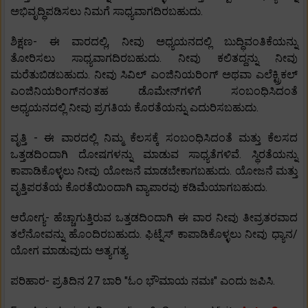
ಅಭಿವೃದ್ಧಿಪಡಿಸಲು ನಿಮಗೆ ಸಾಧ್ಯವಾಗದಿರಬಹುದು.
ಶಿಕ್ಷಣ- ಈ ವಾರದಲ್ಲಿ, ನೀವು ಅಧ್ಯಯನದಲ್ಲಿ ಬುದ್ಧಿವಂತಿಕೆಯನ್ನು
ತೋರಿಸಲು ಸಾಧ್ಯವಾಗದಿರಬಹುದು. ನೀವು ಕಲಿತದ್ದನ್ನು ನೀವು
ಮರೆತುಬಿಡಬಹುದು. ನೀವು ಸಿವಿಲ್ ಎಂಜಿನಿಯರಿಂಗ್ ಅಥವಾ ಎಲೆಕ್ಟ್ರಿಕಲ್
ಎಂಜಿನಿಯರಿಂಗ್‌ನಂತಹ ಡೊಮೇನ್‌ಗಳಿಗೆ ಸಂಬಂಧಿಸಿದಂತೆ
ಅಧ್ಯಯನದಲ್ಲಿ ನೀವು ಪ್ರಗತಿಯ ಕೊರತೆಯನ್ನು ಎದುರಿಸಬಹುದು.
ವೃತ್ತಿ - ಈ ವಾರದಲ್ಲಿ ನಿಮ್ಮ ಕೆಲಸಕ್ಕೆ ಸಂಬಂಧಿಸಿದಂತೆ ಮತ್ತು ಕೆಲಸದ
ಒತ್ತಡದಿಂದಾಗಿ ದೋಷಗಳನ್ನು ಮಾಡುವ ಸಾಧ್ಯತೆಗಳಿವೆ. ಸ್ಥಿರತೆಯನ್ನು
ಕಾಪಾಡಿಕೊಳ್ಳಲು ನೀವು ಯೋಜನೆ ಮಾಡಬೇಕಾಗಬಹುದು. ಯೋಜನೆ ಮತ್ತು
ವೃತ್ತಿಪರತೆಯ ಕೊರತೆಯಿಂದಾಗಿ ವ್ಯಾಪಾರವು ಕಡಿಮೆಯಾಗಬಹುದು.
ಆರೋಗ್ಯ- ಹೆಚ್ಚಾಗುತ್ತಿರುವ ಒತ್ತಡದಿಂದಾಗಿ ಈ ವಾರ ನೀವು ತೀವ್ರತರವಾದ
ತಲೆನೋವನ್ನು ಹೊಂದಿರಬಹುದು. ಫಿಟ್ನೆಸ್ ಕಾಪಾಡಿಕೊಳ್ಳಲು ನೀವು ಧ್ಯಾನ/
ಯೋಗ ಮಾಡುವುದು ಅತ್ಯಗತ್ಯ.
ಪರಿಹಾರ- ಪ್ರತಿದಿನ 27 ಬಾರಿ "ಓಂ ಭೌಮಾಯ ನಮಃ" ಎಂದು ಜಪಿಸಿ.