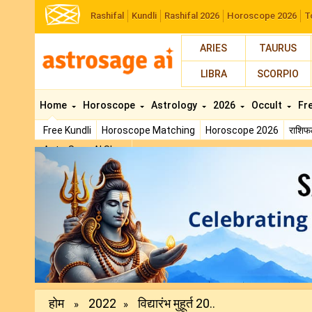
Rashifal
Kundli
Rashifal 2026
Horoscope 2026
T
ARIES
TAURUS
LIBRA
SCORPIO
Home
Horoscope
Astrology
2026
Occult
Fr
Free Kundli
Horoscope Matching
Horoscope 2026
राशि
AstroSage AI Shop
Previous
होम
2022
विद्यारंभ मुहूर्त 20..
»
»