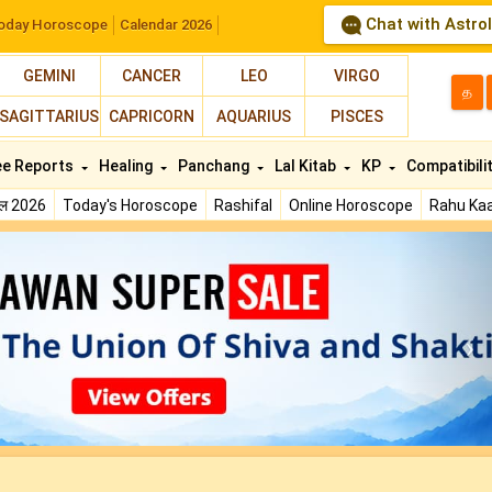
Chat with Astro
oday Horoscope
Calendar 2026
GEMINI
CANCER
LEO
VIRGO
த
SAGITTARIUS
CAPRICORN
AQUARIUS
PISCES
ee Reports
Healing
Panchang
Lal Kitab
KP
Compatibili
फल 2026
Today's Horoscope
Rashifal
Online Horoscope
Rahu Kaa
N