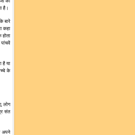
जों को
ा है।
े बारे
सा कहा
क होता
ांचवें
 है या
्चे के
िए, लोग
्र संत
े अपने