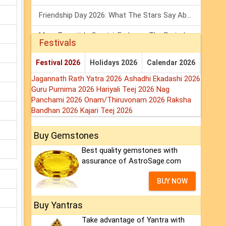
Friendship Day 2026: What The Stars Say About Your Best Friend!
Mars Transit In Gemini: Embrace The Period Full Of Energy & Intelligence
Festivals
Tarot Weekly Horoscope: 2 August To 8 August, 2026
Festival 2026
Holidays 2026
Calendar 2026
Jagannath Rath Yatra 2026
Ashadhi Ekadashi 2026
Guru Purnima 2026
Hariyali Teej 2026
Nag
Panchami 2026
Onam/Thiruvonam 2026
Raksha
Bandhan 2026
Kajari Teej 2026
Buy Gemstones
Best quality gemstones with
assurance of AstroSage.com
BUY NOW
Buy Yantras
Take advantage of Yantra with