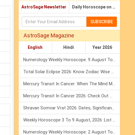
AstroSage Newsletter
Daily Horoscope on Email
SUBSCRIBE
AstroSage Magazine
English
Hindi
Year 2026
Numerology Weekly Horoscope: 9 August To 15 August, 2026
Total Solar Eclipse 2026: Know Zodiac Wise Prediction
Mercury Transit In Cancer: When The Mind Meets The Heart!
Mercury Transit In Cancer 2026: Check Out What It Brings For You
Shravan Somvar Vrat 2026: Dates, Significance & Rituals In August
Weekly Horoscope 3 To 9 August, 2026: List Of Fasts & Festivals
Numerology Weekly Horoscope: 2 August To 8 August, 2026