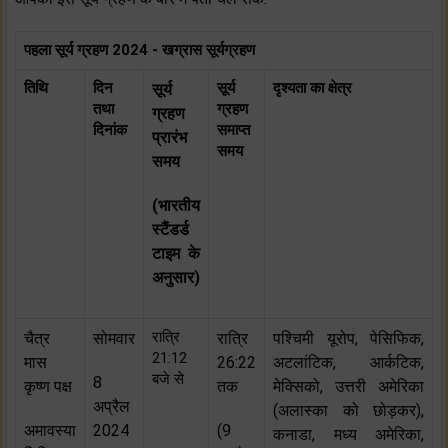
पहला सूर्य ग्रहण 2024 - खग्रास सूर्यग्रहण
तिथि
दिन
सूर्य
दृश्यता का क्षेत्र
सूर्य
तथा
ग्रहण
ग्रहण
दिनांक
समाप्त
प्रारंभ
समय
समय
(भारतीय
स्टैंडर्ड
टाइम के
अनुसार)
रात्रि
चैत्र
सोमवार
रात्रि
पश्चिमी यूरोप, पेसिफिक,
21:12
मास
26:22
अटलांटिक, आर्कटिक,
बजे से
8
कृष्ण पक्ष
तक
मेक्सिको, उत्तरी अमेरिका
अप्रैल
(अलास्का को छोड़कर),
अमावस्या
2024
(9
कनाडा, मध्य अमेरिका,