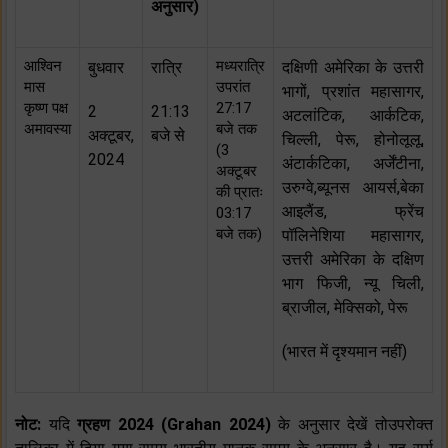
अनुसार)
आश्विन
मध्यरात्रि
बुधवार
रात्रि
दक्षिणी अमेरिका के उत्तरी
मास
उपरांत
भागों, प्रशांत महासागर,
कृष्ण पक्ष
27:17
2
21:13
अटलांटिक, आर्कटिक,
अमावस्या
बजे तक
अक्टूबर,
बजे से
चिल्ली, पेरू, होनोलूलू,
(3
2024
अंटार्कटिका, अर्जेंटीना,
अक्टूबर
उरुग्वे,ब्यूनस आयर्स,बेका
की प्रातः
आइलैंड, फ्रेंच
03:17
बजे तक)
पॉलिनेशिया महासागर,
उत्तरी अमेरिका के दक्षिण
भाग फिजी, न्यू चिली,
ब्राजील, मेक्सिको, पेरू
(भारत में दृश्यमान नहीं)
नोट:
यदि
ग्रहण 2024 (Grahan 2024)
के अनुसार देखें तोउपरोक्त