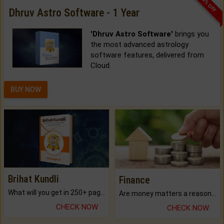
33% OFF
Dhruv Astro Software - 1 Year
'Dhruv Astro Software'
brings you
the most advanced astrology
software features, delivered from
Cloud.
BUY NOW
Brihat Kundli
Finance
What will you get in 250+ pages Colored Brihat Kundli.
Are money matters a reason for the dark-circles under your eyes?
CHECK NOW
CHECK NOW