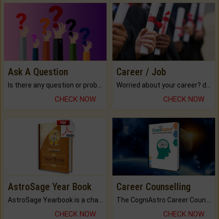
Ask A Question
Career / Job
Is there any question or problem lingering.
Worried about your career? don't know what is.
CHECK NOW
CHECK NOW
AstroSage Year Book
Career Counselling
AstroSage Yearbook is a channel to fulfill your dreams and destiny.
The CogniAstro Career Counselling Report is the most comprehensive report available on this topic.
CHECK NOW
CHECK NOW