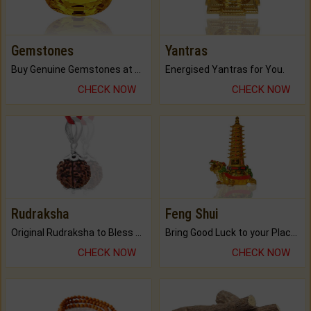
Gemstones
Yantras
Buy Genuine Gemstones at Best Prices.
Energised Yantras for You.
CHECK NOW
CHECK NOW
Rudraksha
Feng Shui
Original Rudraksha to Bless Your Way.
Bring Good Luck to your Place with Feng Shui.
CHECK NOW
CHECK NOW