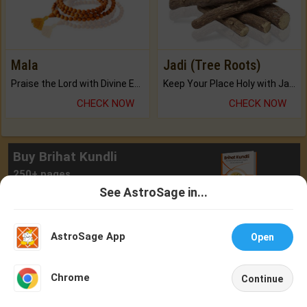
Mala
Jadi (Tree Roots)
Praise the Lord with Divine Energies of Mala.
Keep Your Place Holy with Jadi.
CHECK NOW
CHECK NOW
Buy Brihat Kundli
250+ pages
See AstroSage in...
BUY NOW
Talk To
Chat With
Astrologer
Astrologer
AstroSage App
Open
NEW
Chrome
Continue
Home
Shop
Call
Chat
Account