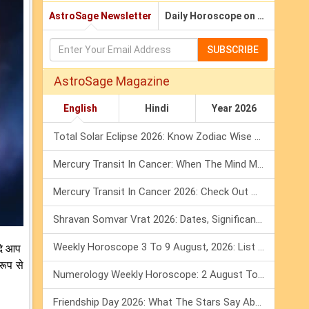
AstroSage Newsletter
Daily Horoscope on Email
SUBSCRIBE
AstroSage Magazine
English
Hindi
Year 2026
Total Solar Eclipse 2026: Know Zodiac Wise Prediction
Mercury Transit In Cancer: When The Mind Meets The Heart!
Mercury Transit In Cancer 2026: Check Out What It Brings For You
Shravan Somvar Vrat 2026: Dates, Significance & Rituals In August
Weekly Horoscope 3 To 9 August, 2026: List Of Fasts & Festivals
यदि आप
रूप से
Numerology Weekly Horoscope: 2 August To 8 August, 2026
Friendship Day 2026: What The Stars Say About Your Best Friend!