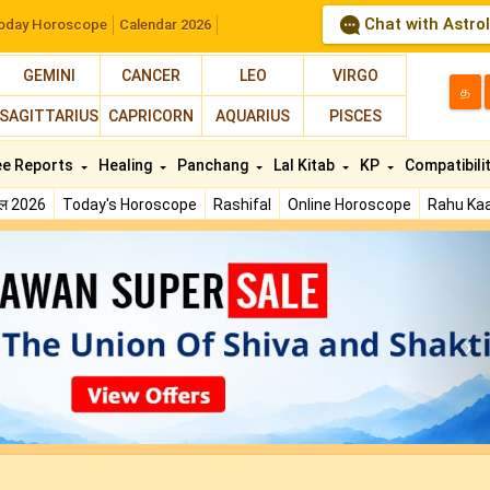
Chat with Astro
oday Horoscope
Calendar 2026
GEMINI
CANCER
LEO
VIRGO
த
SAGITTARIUS
CAPRICORN
AQUARIUS
PISCES
ee Reports
Healing
Panchang
Lal Kitab
KP
Compatibili
फल 2026
Today's Horoscope
Rashifal
Online Horoscope
Rahu Kaa
N