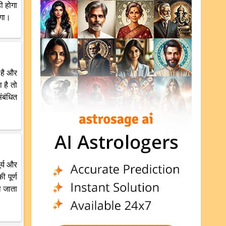
ी होगा
ेगा।
 है और
 है तो
ंबंधित
र्य और
 पूर्ण
ा जाता