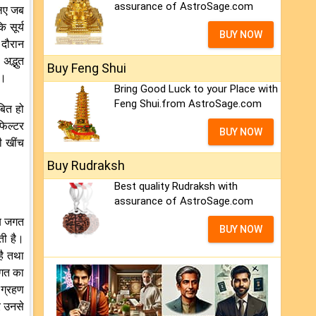
assurance of AstroSage.com
लिए जब
 सूर्य
BUY NOW
 दौरान
अद्भुत
Buy Feng Shui
ैं।
Bring Good Luck to your Place with
Feng Shui.from AstroSage.com
बित हो
फिल्टर
BUY NOW
ी खींच
Buy Rudraksh
Best quality Rudraksh with
assurance of AstroSage.com
जब जगत
BUY NOW
ती है।
है तथा
 जगत का
 ग्रहण
र उनसे