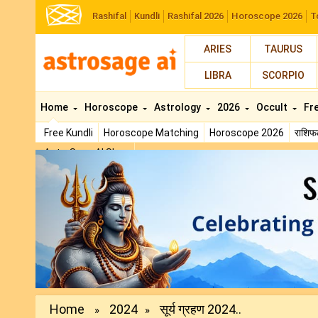
Rashifal
Kundli
Rashifal 2026
Horoscope 2026
T
ARIES
TAURUS
LIBRA
SCORPIO
Home
Horoscope
Astrology
2026
Occult
Fr
Free Kundli
Horoscope Matching
Horoscope 2026
राशि
AstroSage AI Shop
Previous
Home
2024
सूर्य ग्रहण 2024..
»
»