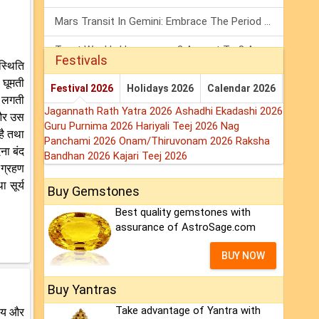
Mars Transit In Gemini: Embrace The Period Full Of Energy & Intelligence
Tarot Weekly Horoscope: 2 August To 8 August, 2026
Festivals
स्थिति
Shanivar Vrat 2026: Saturn Will Serve Justice In Sawan Month!
 घूमती
Festival 2026
Holidays 2026
Calendar 2026
े लगती
Jagannath Rath Yatra 2026
Ashadhi Ekadashi 2026
 और उस
Guru Purnima 2026
Hariyali Teej 2026
Nag
 है तथा
Panchami 2026
Onam/Thiruvonam 2026
Raksha
ेना बंद
Bandhan 2026
Kajari Teej 2026
 ग्रहण
ा सूर्य
Buy Gemstones
Best quality gemstones with
assurance of AstroSage.com
BUY NOW
Buy Yantras
Take advantage of Yantra with
षीय और