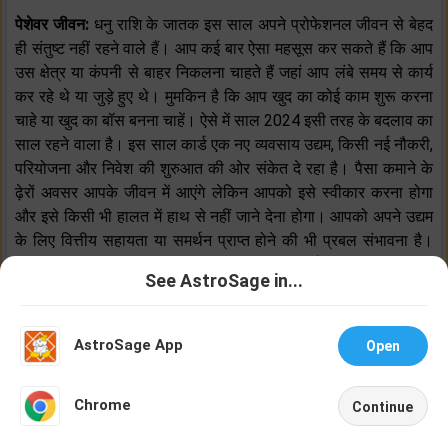
पेशेवर जीवन:
धनु राशि के जातक इस साल अपने प्रोफेशनल जीवन से बेहद
ही संतुष्ट नहीं रहने वाले हैं। आप कई बार ऐसा महसूस कर सकते हैं कि आप
उस क्षेत्र या कंपनी से बाहर निकलना चाहते हैं जहां आप लंबे समय से कार्य
कर रहे थे या जुड़े हुए थे। मुमकिन है कि आप खुद का कोई काम शुरू करना
चाहे या खुद का बॉस बनना चाहें। ऐसे में साल 2024 इसी तरह के बदलाव का
साल रहने वाला है। इस साल कार्ड एक नए व्यवसाय उद्यम, किसी नई नौकरी,
परियोजना और निवेश की शुरुआत की ओर संकेत दे रहा है। पैसा कमाने के
ढ़ेरों अवसर आपके जीवन में आएंगे लेकिन आपको इसे स्वीकार करना होगा
और इसे किसी भी हालत में हाथ से नहीं जाने देना होगा। आपको अपने उद्यम
के लिए वित्तीय सहायता या समर्थन प्राप्त होने की भी प्रबल संभावना है।
किसी नए प्रयास के लिए आगे बढ़ें, इसकी सावधानीपूर्वक देखभाल करें और
See AstroSage in...
कड़ी मेहनत करें। इस बारे में निश्चिंत रहें क्योंकि आपके यहां से शुभ फल
Talk To
Chat With
अवश्य प्राप्त होंगे।
Astrologer
Astrologer
AstroSage App
Open
शुभ रंग : गहरा पीला
NEW
लकी क्रिस्टल: फ़िरोज़ा
Chrome
Continue
Home
Shop
Call
Chat
Account
करियर की हो रही है टेंशन! अभी ऑर्डर करें
कॉग्निएस्ट्रो रिपोर्ट