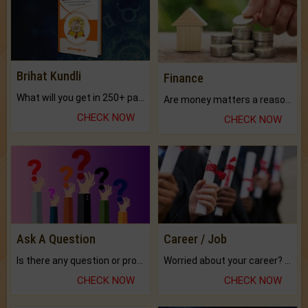
Brihat Kundli
Finance
What will you get in 250+ pages Colored Brihat Kundli.
Are money matters a reason for the dark-circles under your eyes?
CHECK NOW
CHECK NOW
Ask A Question
Career / Job
Is there any question or problem lingering.
Worried about your career? don't know what is.
CHECK NOW
CHECK NOW