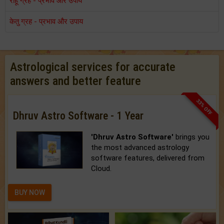
राहू ग्रह - प्रभाव और उपाय
केतु ग्रह - प्रभाव और उपाय
Astrological services for accurate
answers and better feature
33% OFF
Dhruv Astro Software - 1 Year
'Dhruv Astro Software'
brings you
the most advanced astrology
software features, delivered from
Cloud.
BUY NOW