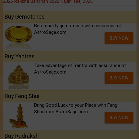
2026
Raksha Bandhan 2026
Kajari Teej 2026
Buy Gemstones
Best quality gemstones with assurance of
AstroSage.com
BUY NOW
Buy Yantras
Take advantage of Yantra with assurance of
AstroSage.com
BUY NOW
Buy Feng Shui
Bring Good Luck to your Place with Feng
Shui.from AstroSage.com
BUY NOW
Buy Rudraksh