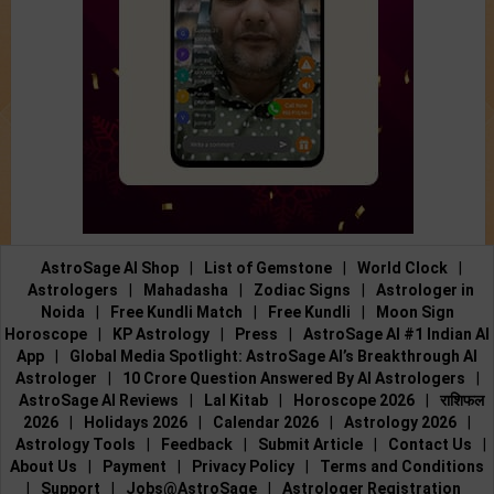
AstroSage AI Shop
|
List of Gemstone
|
World Clock
|
Astrologers
|
Mahadasha
|
Zodiac Signs
|
Astrologer in
Noida
|
Free Kundli Match
|
Free Kundli
|
Moon Sign
Horoscope
|
KP Astrology
|
Press
|
AstroSage AI #1 Indian AI
App
|
Global Media Spotlight: AstroSage AI’s Breakthrough AI
Astrologer
|
10 Crore Question Answered By AI Astrologers
|
AstroSage AI Reviews
|
Lal Kitab
|
Horoscope 2026
|
राशिफल
2026
|
Holidays 2026
|
Calendar 2026
|
Astrology 2026
|
Astrology Tools
|
Feedback
|
Submit Article
|
Contact Us
|
About Us
|
Payment
|
Privacy Policy
|
Terms and Conditions
|
Support
|
Jobs@AstroSage
|
Astrologer Registration