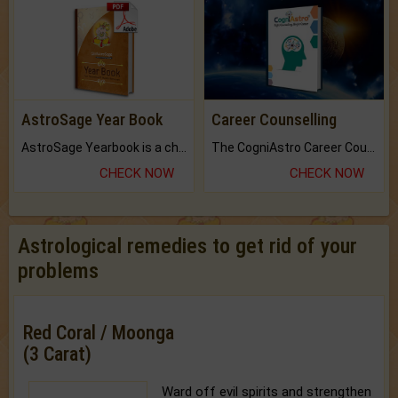
AstroSage Year Book
Career Counselling
AstroSage Yearbook is a channel to fulfill your dreams and destiny.
The CogniAstro Career Counselling Report is the most comprehensive report available on this topic.
CHECK NOW
CHECK NOW
Astrological remedies to get rid of your
problems
Red Coral / Moonga
(3 Carat)
Ward off evil spirits and strengthen