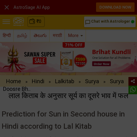

AstroSage AI App
DOWNLOAD NOW
₹
0
Chat with Astrologer
chat_bubble_outline
हिन्दी
தமிழ்
తెలుగు
मराठी
More
Home
Hindi
Lalkitab
Surya
Surya
»
»
»
»
Doosre Bh..
लाल किताब के अनुसार सूर्य का दूसरे भाव में फल
Prediction for Sun in Second house in
Hindi according to Lal Kitab