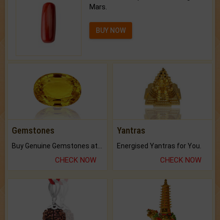
Mars.
BUY NOW
Gemstones
Yantras
Buy Genuine Gemstones at Best Prices.
Energised Yantras for You.
CHECK NOW
CHECK NOW