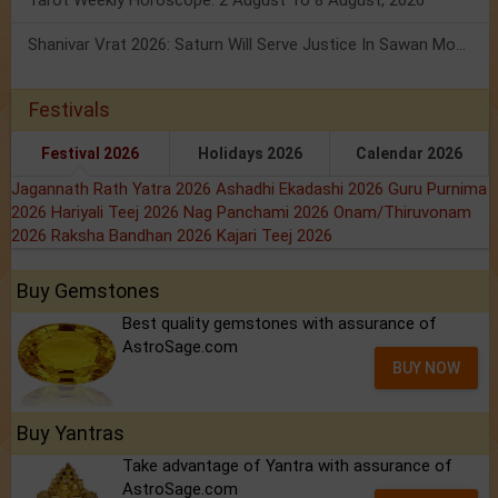
Tarot Weekly Horoscope: 2 August To 8 August, 2026
Shanivar Vrat 2026: Saturn Will Serve Justice In Sawan Month!
Festivals
Festival 2026
Holidays 2026
Calendar 2026
Jagannath Rath Yatra 2026
Ashadhi Ekadashi 2026
Guru Purnima
2026
Hariyali Teej 2026
Nag Panchami 2026
Onam/Thiruvonam
2026
Raksha Bandhan 2026
Kajari Teej 2026
Buy Gemstones
Best quality gemstones with assurance of
AstroSage.com
BUY NOW
Buy Yantras
Take advantage of Yantra with assurance of
AstroSage.com