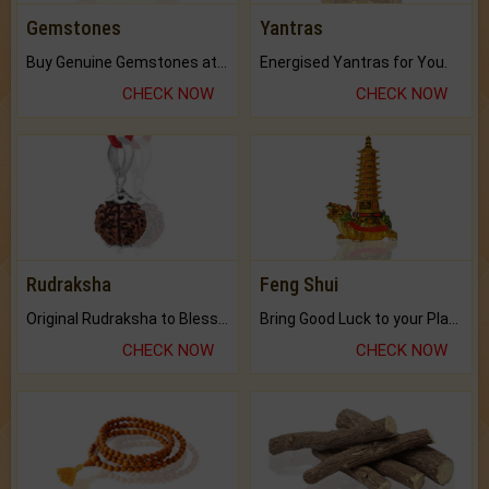
Gemstones
Yantras
Buy Genuine Gemstones at Best Prices.
Energised Yantras for You.
CHECK NOW
CHECK NOW
Rudraksha
Feng Shui
Original Rudraksha to Bless Your Way.
Bring Good Luck to your Place with Feng Shui.
CHECK NOW
CHECK NOW