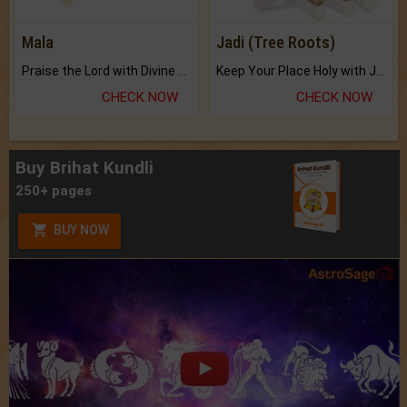
Mala
Jadi (Tree Roots)
Praise the Lord with Divine Energies of Mala.
Keep Your Place Holy with Jadi.
CHECK NOW
CHECK NOW
Buy Brihat Kundli
250+ pages
BUY NOW