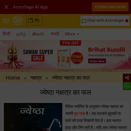

AstroSage AI App
DOWNLOAD NOW
₹
0
Chat with Astrologer
chat_bubble_outline
हिन्दी
தமிழ்
తెలుగు
मराठी
More
Home
नक्षत्र
ज्येष्ठा नक्षत्र का फल
»
»
ज्येष्ठा नक्षत्र का फल
वैदिक ज्योतिष के अनुसार ज्येष्ठा नक्षत्र का
स्वामी
बुध ग्रह
है। यह लटकते झुमकों या
छाते की तरह दिखायी देता है। इस नक्षत्र
इंद्र और लिंग स्री है। यदि आप ज्येष्ठा नक्षत्र