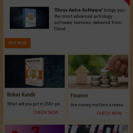
'Dhruv Astro Software'
brings you
the most advanced astrology
software features, delivered from
Cloud.
BUY NOW
Brihat Kundli
Finance
What will you get in 250+ pages Colored Brihat Kundli.
Are money matters a reason for the dark-circles under your eyes?
CHECK NOW
CHECK NOW