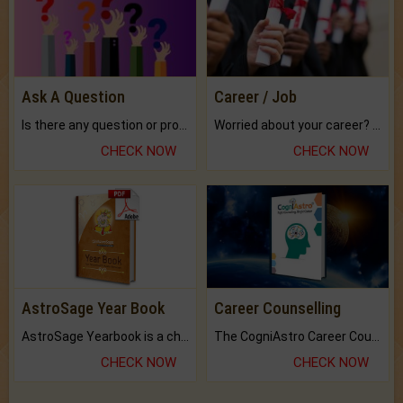
Ask A Question
Career / Job
Is there any question or problem lingering.
Worried about your career? don't know what is.
CHECK NOW
CHECK NOW
AstroSage Year Book
Career Counselling
AstroSage Yearbook is a channel to fulfill your dreams and destiny.
The CogniAstro Career Counselling Report is the most comprehensive report available on this topic.
CHECK NOW
CHECK NOW