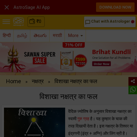

AstroSage AI App
DOWNLOAD NOW
₹
0
Chat with Astrologer
chat_bubble_outline
हिन्दी
தமிழ்
తెలుగు
मराठी
More
Home
नक्षत्र
विशाखा नक्षत्र का फल
»
»
विशाखा नक्षत्र का फल
वैदिक ज्योतिष के अनुसार विशाखा नक्षत्र का
स्वामी
गुरु ग्रह
है। यह कुम्हार के चाक की
तरह दिखायी देता है। इस नक्षत्र के तिश्वर या
इंद्रगनी (इंद्र + अग्नि) और लिंग स्री है।