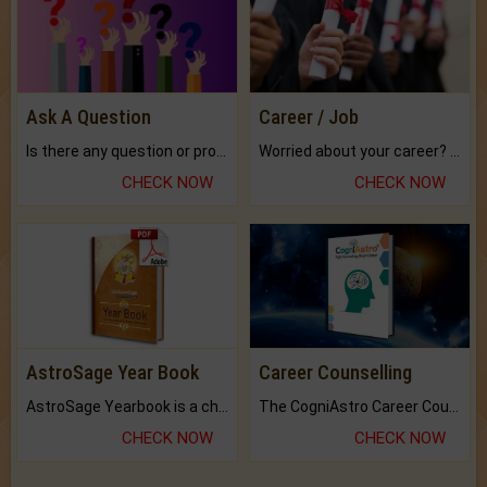
Ask A Question
Career / Job
Is there any question or problem lingering.
Worried about your career? don't know what is.
CHECK NOW
CHECK NOW
AstroSage Year Book
Career Counselling
AstroSage Yearbook is a channel to fulfill your dreams and destiny.
The CogniAstro Career Counselling Report is the most comprehensive report available on this topic.
CHECK NOW
CHECK NOW