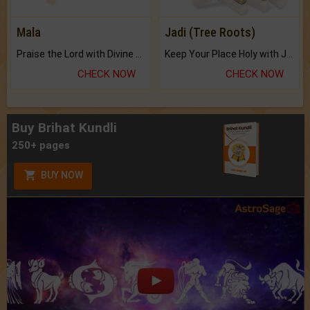
Mala
Jadi (Tree Roots)
Praise the Lord with Divine Energies of Mala.
Keep Your Place Holy with Jadi.
CHECK NOW
CHECK NOW
Buy Brihat Kundli
250+ pages
BUY NOW