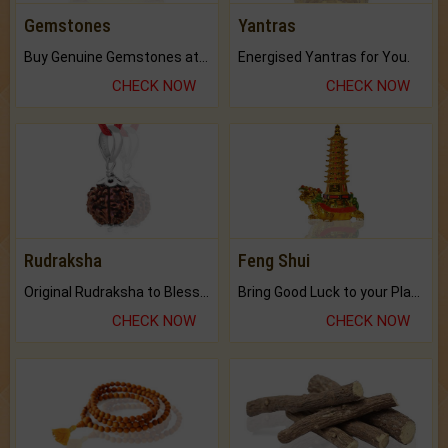
Gemstones
Yantras
Buy Genuine Gemstones at Best Prices.
Energised Yantras for You.
CHECK NOW
CHECK NOW
Rudraksha
Feng Shui
Original Rudraksha to Bless Your Way.
Bring Good Luck to your Place with Feng Shui.
CHECK NOW
CHECK NOW