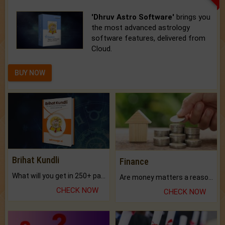
'Dhruv Astro Software'
brings you
the most advanced astrology
software features, delivered from
Cloud.
BUY NOW
Brihat Kundli
Finance
What will you get in 250+ pages Colored Brihat Kundli.
Are money matters a reason for the dark-circles under your eyes?
CHECK NOW
CHECK NOW