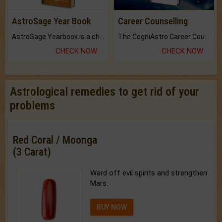
AstroSage Year Book
Career Counselling
AstroSage Yearbook is a channel to fulfill your dreams and destiny.
The CogniAstro Career Counselling Report is the most comprehensive report available on this topic.
CHECK NOW
CHECK NOW
Astrological remedies to get rid of your
problems
Red Coral / Moonga
(3 Carat)
Ward off evil spirits and strengthen
Mars.
BUY NOW