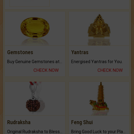
Gemstones
Yantras
Buy Genuine Gemstones at Best Prices.
Energised Yantras for You.
CHECK NOW
CHECK NOW
Rudraksha
Feng Shui
Original Rudraksha to Bless Your Way.
Bring Good Luck to your Place with Feng Shui.