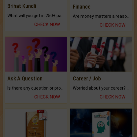
Brihat Kundli
Finance
What will you get in 250+ pages Colored Brihat Kundli.
Are money matters a reason for the dark-circles under your eyes?
CHECK NOW
CHECK NOW
Ask A Question
Career / Job
Is there any question or problem lingering.
Worried about your career? don't know what is.
CHECK NOW
CHECK NOW