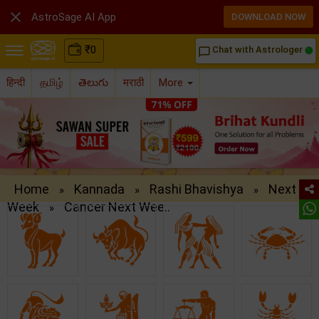

AstroSage AI App
DOWNLOAD NOW
₹
0
Chat with Astrologer
chat_bubble_outline
हिन्दी
தமிழ்
తెలుగు
मराठी
More
Home
Kannada
Rashi Bhavishya
Next
»
»
»
Week
Cancer Next Wee..
»