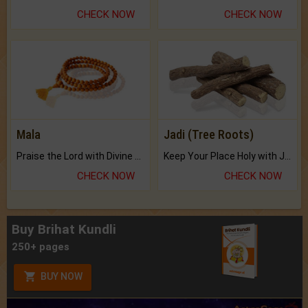
CHECK NOW
CHECK NOW
Mala
Jadi (Tree Roots)
Praise the Lord with Divine Energies of Mala.
Keep Your Place Holy with Jadi.
CHECK NOW
CHECK NOW
Buy Brihat Kundli
250+ pages
BUY NOW