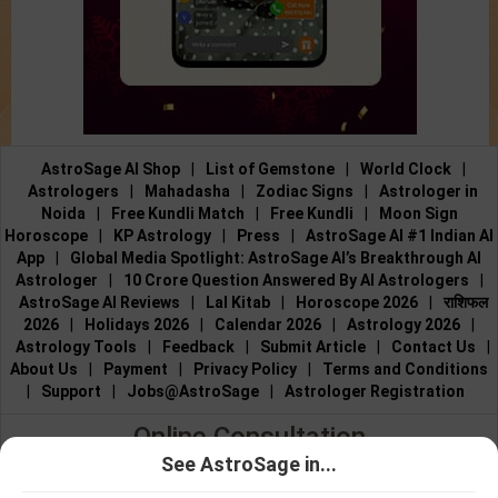
AstroSage AI Shop
|
List of Gemstone
|
World Clock
|
Astrologers
|
Mahadasha
|
Zodiac Signs
|
Astrologer in
Noida
|
Free Kundli Match
|
Free Kundli
|
Moon Sign
Horoscope
|
KP Astrology
|
Press
|
AstroSage AI #1 Indian AI
App
|
Global Media Spotlight: AstroSage AI’s Breakthrough AI
Astrologer
|
10 Crore Question Answered By AI Astrologers
|
AstroSage AI Reviews
|
Lal Kitab
|
Horoscope 2026
|
राशिफल
2026
|
Holidays 2026
|
Calendar 2026
|
Astrology 2026
|
Astrology Tools
|
Feedback
|
Submit Article
|
Contact Us
|
About Us
|
Payment
|
Privacy Policy
|
Terms and Conditions
|
Support
|
Jobs@AstroSage
|
Astrologer Registration
Online Consultation
See AstroSage in...
Talk to Astrologers
|
Chat with Astrologer
|
Online Astrology
ಜ್ಯೋತಿಷಿ ಜೊತೆ
ಜ್ಯೋತಿಷಿ ಜೊತೆ