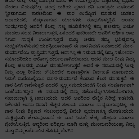
ಆದರೆ ನೀವು ನಿಮ್ಮ ಮನಸ್ಸಿನ ಮೇಲೆ ಈ ಕಾರ್ಯಕ್ಷೇತ್ರದ ಒತ್ತಡವನ್ನು ಪ್ರಭಾವ
ಬೀರಲು ಬಿಡುವುದಿಲ್ಲ. ಚಂದ್ರ ರಾಶಿಯ ಪ್ರಕಾರ ಶನಿ ಒಂಬತ್ತನೇ ಮನೆಯಲ್ಲಿ
ಸ್ಥಿತವಾಗಿರುವ ಕಾರಣದಿಂದ ಈ ವಾರ ಉದ್ಯೋಗ ಮಾಡುವ ಜಾತಕರ
ಆದಾಯದಲ್ಲಿ, ಹೆಚ್ಚಳವಾಗುವ ಯೋಗಗಳು ರೂಪುಗೊಳ್ಳುತ್ತಿವೆ. ಅಂತಹ
ಸಂದರ್ಭದಲ್ಲಿ ಅವರಿಗೆ ಕೆಲವು ಸಣ್ಣ ಹೂಡಿಕೆಗಳಲ್ಲಿ ತಮ್ಮ ಹಣವನ್ನು ಖರ್ಚು
ಮಾಡಲು ಸಲಹೆ ನೀಡಲಾಗುತ್ತದೆ, ಏಕೆಂದರೆ ಇದರಿಂದಲೇ ಅವರಿಗೆ ಆರ್ಥಿಕ ಲಾಭ
ಸಿಗುವ ಸಾಧ್ಯತೆ ಉಂಟಾಗುತ್ತದೆ ಮತ್ತು ಅವರು ತಮ್ಮ ಭವಿಷ್ಯವನ್ನು
ಸುರಕ್ಷಿತಗೊಳಿಸುವಲ್ಲಿ ಯಶಸ್ವಿಯಾಗುತ್ತಾರೆ. ಈ ವಾರ ನಿಮಗೆ ಸಮಾಜದಲ್ಲಿ ಮಾನ-
ಮರ್ಯಾದೆಯ ಪ್ರಾಪ್ತಿಯಾಗುತ್ತದೆ, ಆದಾಗ್ಯೂ ಈ ಸಮಯದಲ್ಲಿ ನಿಮ್ಮ ಸಹೋದರ-
ಸಹೋದರಿಯರ ಆರೋಗ್ಯ ದುರ್ಬಲವಾಗಿರಬಹುದು. ಅದರ ಮೇಲೆ ನೀವು ನಿಮ್ಮ
ಕೆಲವು ಹಣವನ್ನು ಖರ್ಚು ಮಾಡಬೇಕಾಗುತ್ತದೆ. ಆದರೆ ಈ ಸಮಯದಲ್ಲಿ ನೀವು
ನಿಮ್ಮ ಎಲ್ಲಾ ರೀತಿಯ ಕೌಟುಂಬಿಕ ಜವಾಬ್ದಾರಿಗಳ ನಿರ್ವಹಣೆ ಮಾಡುವುದು,
ನಿಮಗೆ ಮನೆಯಲ್ಲಿಯೂ ಮಾನ-ಮರ್ಯಾದೆ ಕೊಡುವ ಕೆಲಸ ಮಾಡುತ್ತದೆ. ಈ
ವಾರ ಹೀಗೆ ಕಾಣಿಸುತ್ತದೆ ಎಂದರೆ, ಸ್ವಲ್ಪ ಸಮಯದವರೆಗೆ ನೀವು ಸಂಪೂರ್ಣವಾಗಿ
ಒಂಟಿಯಾಗಿದ್ದೀರಿ. ಈ ಸಮಯದಲ್ಲಿ ನಿಮ್ಮ ಸಹೋದ್ಯೋಗಿ/ಸಹಯೋಗಿಗಳು,
ಸಹಾಯಕ್ಕಾಗಿ ಕೈ ಚಾಚಬಹುದು. ಆದರೆ ಅವರಿಂದ ಹೆಚ್ಚಿನ ನಿರೀಕ್ಷೆ ಇಡಬೇಡಿ,
ಏಕೆಂದರೆ ಅವರು ನಿಮಗೆ ಹೆಚ್ಚಿನ ಸಹಾಯ ಮಾಡಲು ಸಾಧ್ಯವಾಗುವುದಿಲ್ಲ. ಈ
ವಾರ ನೀವು ಶಿಕ್ಷಣದ ಸಂಬಂಧದಲ್ಲಿ, ವಿದೇಶಿ ಪ್ರಯಾಣಕ್ಕೂ ಹೋಗಬಹುದು.
ಸಂಕ್ಷಿಪ್ತವಾಗಿ ಹೇಳುವುದಾದರೆ ಈ ವಾರ ನಿಮಗೆ ಹೆಚ್ಚು ಪರಿಶ್ರಮ ಮಾಡಲು
ಪ್ರೇರೇಪಿಸುತ್ತಿದೆ, ಆದ್ದರಿಂದ ಪರಿಶ್ರಮ ಮಾಡಿ ಮತ್ತು ಮುಂದುವರಿಯುತ್ತಾ, ನಿಮ್ಮ
ಮತ್ತು ನಿಮ್ಮ ಕುಟುಂಬದ ಹೆಸರನ್ನು ಬೆಳಗಿಸಿ.