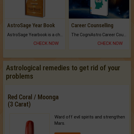
AstroSage Year Book
Career Counselling
AstroSage Yearbook is a channel to fulfill your dreams and destiny.
The CogniAstro Career Counselling Report is the most comprehensive report available on this topic.
CHECK NOW
CHECK NOW
Astrological remedies to get rid of your
problems
Red Coral / Moonga
(3 Carat)
Ward off evil spirits and strengthen
Mars.