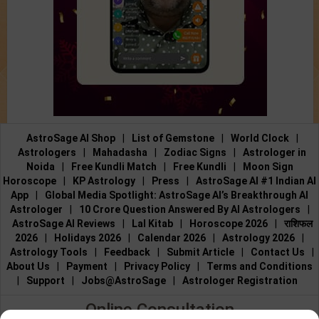
AstroSage AI Shop
|
List of Gemstone
|
World Clock
|
Astrologers
|
Mahadasha
|
Zodiac Signs
|
Astrologer in
Noida
|
Free Kundli Match
|
Free Kundli
|
Moon Sign
Horoscope
|
KP Astrology
|
Press
|
AstroSage AI #1 Indian AI
App
|
Global Media Spotlight: AstroSage AI’s Breakthrough AI
Astrologer
|
10 Crore Question Answered By AI Astrologers
|
AstroSage AI Reviews
|
Lal Kitab
|
Horoscope 2026
|
राशिफल
2026
|
Holidays 2026
|
Calendar 2026
|
Astrology 2026
|
Astrology Tools
|
Feedback
|
Submit Article
|
Contact Us
|
About Us
|
Payment
|
Privacy Policy
|
Terms and Conditions
|
Support
|
Jobs@AstroSage
|
Astrologer Registration
Online Consultation