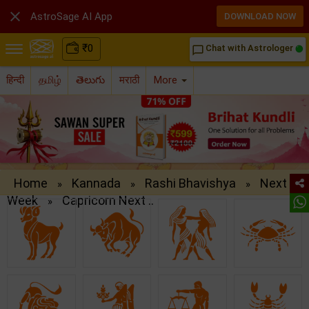

AstroSage AI App
DOWNLOAD NOW
₹
0
Chat with Astrologer
chat_bubble_outline
हिन्दी
தமிழ்
తెలుగు
मराठी
More
Home
Kannada
Rashi Bhavishya
Next
»
»
»
Week
Capricorn Next ..
»