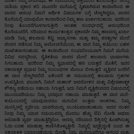
ಜೊತೆಗೆ ನಿಮ್ಮ ಜೀವನವೂ, ಈ ಸಮಯದಲ್ಲಿ ಶಕ್ತಿಯಿಂದ ತುಂಬಿರುತ್ತದೆ. ಚಂದ್ರ
ರಾಶಿಯ ಪ್ರಕಾರ ಶನಿ ಮೂರನೇ ಮನೆಯಲ್ಲಿ ಸ್ಥಿತವಾಗಿರುವ ಕಾರಣದಿಂದ ಈ
ವಾರದ ಆರಂಭ ನಿಮಗೆ ಆರ್ಥಿಕ ವಿಷಯಗಳ ಬಗ್ಗೆ ಚೆನ್ನಾಗಿದ್ದರೂ, ವಾರದ
ಕೊನೆಯಲ್ಲಿ ಯಾವುದೋ ಕಾರಣದಿಂದ ನಿಮ್ಮ ಹಣ ಖರ್ಚಾಗಬಹುದು. ಇದರಿಂದ
ನೀವು ತೊಂದರೆಗೊಳಗಾಗುತ್ತೀರಿ. ಅಂತಹ ಸಂದರ್ಭದಲ್ಲಿ ಆರಂಭದಿಂದ
ಕೊನೆಯವರೆಗೆ, ಸರಿಯಾದ ಕಾರ್ಯತಂತ್ರದ ಪ್ರಕಾರವೇ ನಿಮ್ಮ ಹಣವನ್ನು ಖರ್ಚು
ಮಾಡಿ. ನಿಮ್ಮ ಹಲವಾರು ಕೆಟ್ಟ ಅಭ್ಯಾಸಗಳು ಮತ್ತು ತಮ್ಮ ಶರತ್ತುಗಳ ಮೇಲೆ
ಜೀವನ ನಡೆಸುವ ನಿಮ್ಮ ಆಲೋಚನೆಯಿಂದ, ಈ ವಾರ ನಿಮ್ಮ ಕುಟುಂಬ ಬಹಳ
ದುಃಖಿತವಾಗಬಹುದು. ಈ ಕಾರಣದಿಂದ ಸಂಭವನೀಯವಾಗಿ ನಿಮಗೆ ಮನೆಯ
ವಿವಿಧ ಸದಸ್ಯರಿಂದ, ನೈತಿಕತೆಯ ಪಾಠದ ಮೇಲೆ ಹಲವಾರು ಭಾಷಣಗಳು
ಸಿಗಬಹುದು. ಇದರಿಂದ ನಿಮ್ಮ ಸ್ವಭಾವದಲ್ಲಿ ಹಠ ಬರುತ್ತದೆ ಜೊತೆಗೆ, ಇದರ
ನಕಾರಾತ್ಮಕ ಪ್ರಭಾವ ನಿಮ್ಮ ಸಂಬಂಧಗಳ ಮೇಲೂ ಬೀಳುತ್ತದೆ. ವೃತ್ತಿಪರ ಜನರಿಗೆ
ಈ ವಾರ ಚೆನ್ನಾಗಿರಲಿದೆ. ಏಕೆಂದರೆ ಈ ಸಮಯದಲ್ಲಿ ಹಲವಾರು ಗ್ರಹಗಳ
ಉಪಸ್ಥಿತಿಯ ಫಲವಾಗಿ, ನಿಮಗೆ ಮಹಾನ್ ಅವಲೋಕನ ಮತ್ತು ವಿಶ್ಲೇಷಣಾತ್ಮಕ
ಕೌಶಲ್ಯ ಪಡೆಯಲು ಸಹಾಯ ಸಿಗುತ್ತದೆ, ಇದು ನಿಮಗೆ ವೃತ್ತಿಜೀವನದ ವಿಷಯದಲ್ಲಿ
ಮುಂದುವರಿಯಲು ನಿಮ್ಮ ಭರಪೂರ ಸಹಾಯ ಮಾಡುತ್ತದೆ. ಈ ವಾರ ಮನೆ-
ಕುಟುಂಬದಲ್ಲಿ ಯಾವುದಾದರೂ ಮಗುವಿನ ಉತ್ತಮ ಅಂಕಗಳು, ನಿಮ್ಮ
ಮನಸ್ಸಿನಲ್ಲಿ ಸ್ಪರ್ಧೆಯ ಭಾವನೆಯನ್ನು ಉಂಟುಮಾಡಬಹುದು. ಅದರ ನಂತರ
ನೀವು ನಿಮ್ಮ ಯಾವ ಸಮಯವನ್ನು ಮೊದಲು ಹೆಚ್ಚು ಟಿವಿ ನೋಡಿ ಅಥವಾ
ಆಟವಾಡಿ ವ್ಯರ್ಥ ಮಾಡುತ್ತಿದ್ದಿರೋ, ಅದನ್ನು ಸರಿಯಾದ ದಿಕ್ಕಿನಲ್ಲಿ ತೊಡಗಿಸುತ್ತಾ
ಓದು-ಬರಹ ಮಾಡುತ್ತಾ ಕಾಣಿಸಿಕೊಳ್ಳುತ್ತೀರಿ. ನಿಮ್ಮಲ್ಲಿ ಇದ್ದಕ್ಕಿದ್ದಂತೆ ಬಂದ ಈ
ಸಕಾರಾತ್ಮಕ ಬದಲಾವಣೆಯನ್ನು ನೋಡಿ, ನಿಮ್ಮ ಮನೆಯವರಿಗೂ ಆನಂದ ಮತ್ತು