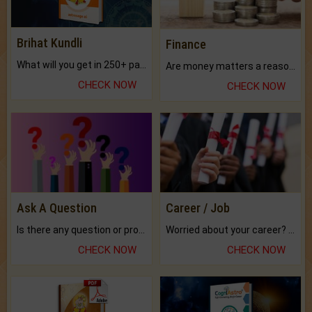
Brihat Kundli
Finance
What will you get in 250+ pages Colored Brihat Kundli.
Are money matters a reason for the dark-circles under your eyes?
CHECK NOW
CHECK NOW
Ask A Question
Career / Job
Is there any question or problem lingering.
Worried about your career? don't know what is.
CHECK NOW
CHECK NOW