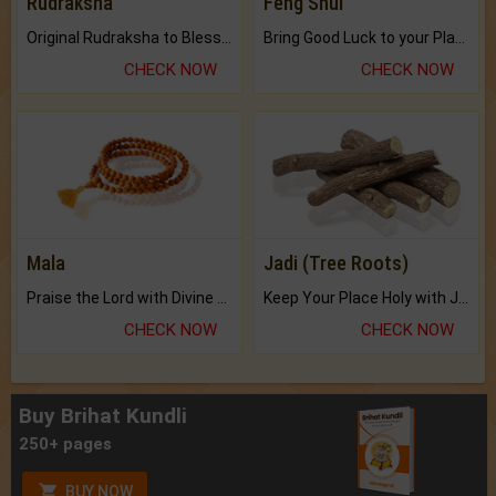
Rudraksha
Feng Shui
Original Rudraksha to Bless Your Way.
Bring Good Luck to your Place with Feng Shui.
CHECK NOW
CHECK NOW
Mala
Jadi (Tree Roots)
Praise the Lord with Divine Energies of Mala.
Keep Your Place Holy with Jadi.
CHECK NOW
CHECK NOW
Buy Brihat Kundli
250+ pages
BUY NOW