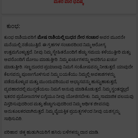
ಮಕರ ವಾರ ಭವಿಷ್ಯ
ಕುಂಭ:
ಕುಂಭ ರಾಶಿಯವರಿಗೆ
ಮೇಷ
ರಾಶಿಯಲ್ಲಿ ಬುಧನ ನೇರ ಸಂಚಾರ
ಅವರ ಮೂರನೇ
ಮನೆಯಲ್ಲಿ ನಡೆಯುತ್ತಿದೆ. ಈ ಗ್ರಹಗಳ ಸಂಚಾರದಿಂದ ನಿಮ್ಮ ಆರೋಗ್ಯ
ಉತ್ತಮಗೊಳ್ಳುತ್ತದೆ. ನೀವು ನಿಮ್ಮ ಸ್ನೇಹಿತರೊಂದಿಗೆ ಹೆಚ್ಚು ಸಮಯ ಕಳೆಯುತ್ತೀರಿ ಮತ್ತು
ಅವರೊಂದಿಗೆ ಮೋಜು ಮಾಡುತ್ತೀರಿ. ನಿಮ್ಮ ಖರ್ಚುಗಳನ್ನು ಅವರಿಗೂ ಖರ್ಚು
ಮಾಡುತ್ತೀರಿ. ಸಣ್ಣ ದೂರದ ಪ್ರಯಾಣವು ನಿಮಗೆ ಸಂತೋಷವನ್ನು ನೀಡುತ್ತದೆ. ಯಾವುದೇ
ಕೆಲಸವನ್ನು ಪೂರ್ಣಗೊಳಿಸುವ ನಿಮ್ಮ ಬಯಕೆಯು ನಿಮ್ಮಲ್ಲಿ ಅವಕಾಶಗಳನ್ನು
ಪಡೆದುಕೊಳ್ಳುವ ಮತ್ತು ಮುಂದುವರಿಯುವ ಅಭ್ಯಾಸವನ್ನು ಹುಟ್ಟುಹಾಕುತ್ತದೆ,
ವ್ಯವಹಾರದಲ್ಲಿ ಮುನ್ನಡೆಯಲು ನಿಮಗೆ ಅನುವು ಮಾಡಿಕೊಡುತ್ತದೆ. ನಿಮ್ಮ ಸ್ವಂತದ್ದಲ್ಲದೆ
ಇತರರ ಪ್ರಯೋಜನಗಳ ಬಗ್ಗೆಯೂ ನೀವು ಯೋಚಿಸಬೇಕು. ನಿಮ್ಮ ಸಾಮಾಜಿಕ ವಲಯವು
ವಿಸ್ತರಿಸುವುದರಿಂದ ಮತ್ತು ಹೆಚ್ಚಾಗುವುದರಿಂದ ನಿಮ್ಮ ಆರ್ಥಿಕ ಜೀವನವು
ಅನುಕೂಲಕರವಾಗಿರುತ್ತದೆ. ನಿಮ್ಮ ವೈಯಕ್ತಿಕ ಪ್ರಯತ್ನಗಳಿಂದ ನೀವು ಯಶಸ್ಸನ್ನು
ಸಾಧಿಸುವಿರಿ.
ಪರಿಹಾರ: ಚಿಕ್ಕ ಹುಡುಗಿಯರಿಗೆ ಹಸಿರು ಬಳೆಗಳನ್ನು ದಾನ ಮಾಡಿ.