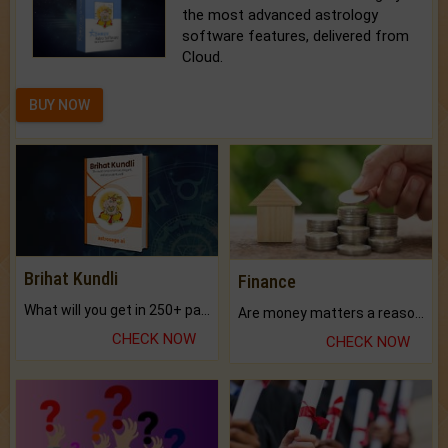
the most advanced astrology
software features, delivered from
Cloud.
BUY NOW
Brihat Kundli
Finance
What will you get in 250+ pages Colored Brihat Kundli.
Are money matters a reason for the dark-circles under your eyes?
CHECK NOW
CHECK NOW