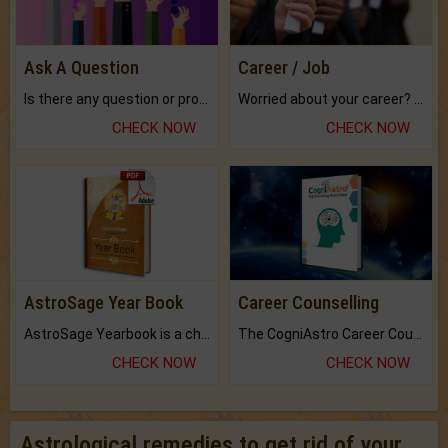
Ask A Question
Career / Job
Is there any question or problem lingering.
Worried about your career? don't know what is.
CHECK NOW
CHECK NOW
AstroSage Year Book
Career Counselling
AstroSage Yearbook is a channel to fulfill your dreams and destiny.
The CogniAstro Career Counselling Report is the most comprehensive report available on this topic.
CHECK NOW
CHECK NOW
Astrological remedies to get rid of your