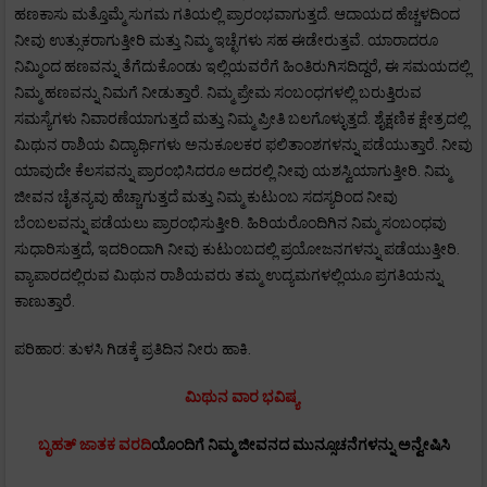
ಹಣಕಾಸು ಮತ್ತೊಮ್ಮೆ ಸುಗಮ ಗತಿಯಲ್ಲಿ ಪ್ರಾರಂಭವಾಗುತ್ತದೆ. ಆದಾಯದ ಹೆಚ್ಚಳದಿಂದ
ನೀವು ಉತ್ಸುಕರಾಗುತ್ತೀರಿ ಮತ್ತು ನಿಮ್ಮ ಇಚ್ಛೆಗಳು ಸಹ ಈಡೇರುತ್ತವೆ. ಯಾರಾದರೂ
ನಿಮ್ಮಿಂದ ಹಣವನ್ನು ತೆಗೆದುಕೊಂಡು ಇಲ್ಲಿಯವರೆಗೆ ಹಿಂತಿರುಗಿಸದಿದ್ದರೆ, ಈ ಸಮಯದಲ್ಲಿ
ನಿಮ್ಮ ಹಣವನ್ನು ನಿಮಗೆ ನೀಡುತ್ತಾರೆ. ನಿಮ್ಮ ಪ್ರೇಮ ಸಂಬಂಧಗಳಲ್ಲಿ ಬರುತ್ತಿರುವ
ಸಮಸ್ಯೆಗಳು ನಿವಾರಣೆಯಾಗುತ್ತದೆ ಮತ್ತು ನಿಮ್ಮ ಪ್ರೀತಿ ಬಲಗೊಳ್ಳುತ್ತದೆ. ಶೈಕ್ಷಣಿಕ ಕ್ಷೇತ್ರದಲ್ಲಿ
ಮಿಥುನ ರಾಶಿಯ ವಿದ್ಯಾರ್ಥಿಗಳು ಅನುಕೂಲಕರ ಫಲಿತಾಂಶಗಳನ್ನು ಪಡೆಯುತ್ತಾರೆ. ನೀವು
ಯಾವುದೇ ಕೆಲಸವನ್ನು ಪ್ರಾರಂಭಿಸಿದರೂ ಅದರಲ್ಲಿ ನೀವು ಯಶಸ್ವಿಯಾಗುತ್ತೀರಿ. ನಿಮ್ಮ
ಜೀವನ ಚೈತನ್ಯವು ಹೆಚ್ಚಾಗುತ್ತದೆ ಮತ್ತು ನಿಮ್ಮ ಕುಟುಂಬ ಸದಸ್ಯರಿಂದ ನೀವು
ಬೆಂಬಲವನ್ನು ಪಡೆಯಲು ಪ್ರಾರಂಭಿಸುತ್ತೀರಿ. ಹಿರಿಯರೊಂದಿಗಿನ ನಿಮ್ಮ ಸಂಬಂಧವು
ಸುಧಾರಿಸುತ್ತದೆ, ಇದರಿಂದಾಗಿ ನೀವು ಕುಟುಂಬದಲ್ಲಿ ಪ್ರಯೋಜನಗಳನ್ನು ಪಡೆಯುತ್ತೀರಿ.
ವ್ಯಾಪಾರದಲ್ಲಿರುವ ಮಿಥುನ ರಾಶಿಯವರು ತಮ್ಮ ಉದ್ಯಮಗಳಲ್ಲಿಯೂ ಪ್ರಗತಿಯನ್ನು
ಕಾಣುತ್ತಾರೆ.
ಪರಿಹಾರ: ತುಳಸಿ ಗಿಡಕ್ಕೆ ಪ್ರತಿದಿನ ನೀರು ಹಾಕಿ.
ಮಿಥುನ ವಾರ ಭವಿಷ್ಯ
ಬೃಹತ್ ಜಾತಕ ವರದಿ
ಯೊಂದಿಗೆ ನಿಮ್ಮ ಜೀವನದ ಮುನ್ಸೂಚನೆಗಳನ್ನು ಅನ್ವೇಷಿಸಿ