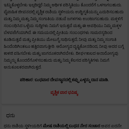
ಇಟ್ಟುಕೊಳ್ಳಬೇಕು ಇಲ್ಲದಿದ್ದರೆ ನಿಮ್ಮ ಆರ್ಥಿಕ ಪರಿಸ್ಥಿತಿಯು ತೊಂದರೆಗೆ ಒಳಗಾಗಬಹುದು.
ವೈವಾಹಿಕ ಜೀವನದಲ್ಲಿ ವೃಶ್ಚಿಕ ರಾಶಿಯ ಸ್ಥಳೀಯರು ಉದ್ವಿಗ್ನತೆಯನ್ನು ಎದುರಿಸಬಹುದು
ಮತ್ತು ನಿಮ್ಮ ಮತ್ತು ನಿಮ್ಮ ಸಂಗಾತಿಯ ನಡುವೆ ಜಗಳಗಳು ಉಂಟಾಗಬಹುದು. ಮಕ್ಕಳಿಗೆ
ಸಂಬಂಧಿಸಿದ ಒಳ್ಳೆಯ ಸುದ್ದಿಗಳು ನಿಮಗೆ ಇರುತ್ತವೆ ಮತ್ತು ಈ ಅವಧಿಯು ನಿಮ್ಮ ಮಕ್ಕಳ
ಬೆಳವಣಿಗೆಯಾಗಿದೆ. ಈ ಸಮಯದಲ್ಲಿ ಪ್ರೀತಿಯ ಸಂಬಂಧಗಳು ಸಾಮರಸ್ಯದಿಂದ
ಕೂಡಿರುತ್ತವೆ ಮತ್ತು ಪ್ರೀತಿಯು ಮೇಲುಗೈ ಸಾಧಿಸುತ್ತದೆ; ನೀವು ಮತ್ತು ನಿಮ್ಮ ಸಂಗಾತಿ
ಹಿಂದೆಂದಿಗಿಂತಲೂ ಹತ್ತಿರವಾಗುತ್ತೀರಿ. ಆರೋಗ್ಯದ ದೃಷ್ಟಿಕೋನದಿಂದ, ನೀವು ಅದರ ಬಗ್ಗೆ
ಕಾಳಜಿ ವಹಿಸಬೇಕು ಮತ್ತು ಜಾಗರೂಕರಾಗಿರಬೇಕು. ದೀರ್ಘಕಾಲದ ಅನಾರೋಗ್ಯವು
ನಿಮ್ಮನ್ನು ತೊಂದರೆಗೊಳಿಸಬಹುದು ಮತ್ತು ನಿಮ್ಮ ಕೆಲಸದ ಪರಿಸ್ಥಿತಿಗಳು ನಿಮಗೆ
ಅನುಕೂಲಕರವಾಗಿರುತ್ತದೆ.
ಪರಿಹಾರ: ಬುಧವಾರ ದೇವಸ್ಥಾನದಲ್ಲಿ ಕಪ್ಪು ಎಳ್ಳನ್ನು ದಾನ ಮಾಡಿ.
ವೃಶ್ಚಿಕ ವಾರ ಭವಿಷ್ಯ
ಧನು
ಧನು ರಾಶಿಯ ಸ್ಥಳೀಯರಿಗೆ
ಮೇಷ
ರಾಶಿಯಲ್ಲಿ ಬುಧನ ನೇರ ಸಂಚಾರ
ಅವರ ಐದನೇ