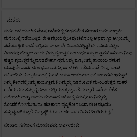
ಮಕರ:
ಮಕರ ರಾಶಿಯವರಿಗೆ
ಮೇಷ
ರಾಶಿಯಲ್ಲಿ ಬುಧನ ನೇರ ಸಂಚಾರ
ಅವರ ನಾಲ್ಕನೇ
ಮನೆಯಲ್ಲಿ ನಡೆಯುತ್ತಿದೆ. ಈ ಅವಧಿಯಲ್ಲಿ ನೀವು ಚಲಿಸಬಲ್ಲ ಅಥವಾ ಸ್ಥಿರ ಆಸ್ತಿಯನ್ನು
ಪಡೆಯುತ್ತೀರಿ ಆದರೆ ಆಸ್ತಿಯು ಈಗಾಗಲೇ ವಿವಾದದಲ್ಲಿದ್ದರೆ ಈ ಸಮಯದಲ್ಲಿ ಆ
ವಿವಾದವು ಹೆಚ್ಚಾಗಬಹುದು. ನಿಮ್ಮ ವೈಯಕ್ತಿಕ ಸಂಬಂಧಗಳನ್ನು ಉತ್ತಮಗೊಳಿಸಲು ನೀವು
ಹೆಚ್ಚಿನ ಪ್ರಯತ್ನವನ್ನು ಮಾಡಬೇಕಾಗುತ್ತದೆ. ನಿಮ್ಮ ಮತ್ತು ನಿಮ್ಮ ತಾಯಿಯ ನಡುವೆ
ಯಾವುದೇ ವಾದಗಳು ಅಥವಾ ಅನಗತ್ಯ ಜಗಳಗಳು ನಡೆಯದಂತೆ ನೀವು ಕಾಳಜಿ
ವಹಿಸಬೇಕು. ನಿಮ್ಮ ಕೆಲಸದಲ್ಲಿ ನಿಮಗೆ ಅನುಕೂಲಕರವಾದ ಫಲಿತಾಂಶಗಳು ಇರುತ್ತವೆ.
ನಿಮ್ಮ ಕೆಲಸದಲ್ಲಿ ನಿಮ್ಮ ಕಾರ್ಯಕ್ಷಮತೆ ನಿಮ್ಮನ್ನು ಇತರರಿಗಿಂತ ಮುಂದಿಡುತ್ತದೆ. ಮಕರ
ರಾಶಿಯವರು ತಮ್ಮ ವ್ಯವಹಾರದಲ್ಲಿ ಯಶಸ್ಸನ್ನು ಪಡೆಯುತ್ತಾರೆ. ಎದೆಯ ಸೆಳೆತ,
ಎದೆಯುರಿ ಮತ್ತು ವಾಯು ಮುಂತಾದ ಆರೋಗ್ಯ ಸಮಸ್ಯೆಗಳು ನಿಮ್ಮನ್ನು
ತೊಂದರೆಗೊಳಿಸಬಹುದು. ಹಣಕಾಸಿನ ದೃಷ್ಟಿಕೋನದಿಂದ, ಈ ಅವಧಿಯು
ಸಮೃದ್ಧವಾಗಿರುತ್ತದೆ. ನಿಮ್ಮ ಸ್ಥಗಿತಗೊಂಡ ಹಣಕಾಸು ನಿಮಗೆ ಹಿಂತಿರುಗುತ್ತದೆ.
ಪರಿಹಾರ: ಗಣೇಶನಿಗೆ ಮೋದಕವನ್ನು ಅರ್ಪಿಸಬೇಕು.