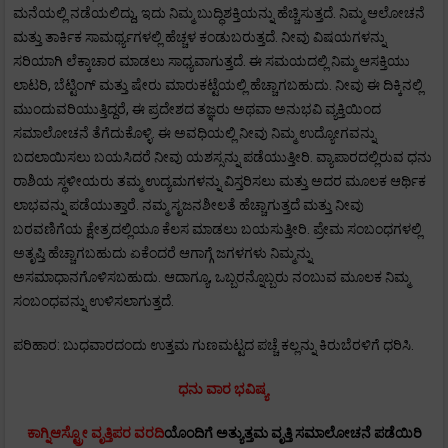
ಮನೆಯಲ್ಲಿ ನಡೆಯಲಿದ್ದು, ಇದು ನಿಮ್ಮ ಬುದ್ಧಿಶಕ್ತಿಯನ್ನು ಹೆಚ್ಚಿಸುತ್ತದೆ. ನಿಮ್ಮ ಆಲೋಚನೆ
ಮತ್ತು ತಾರ್ಕಿಕ ಸಾಮರ್ಥ್ಯಗಳಲ್ಲಿ ಹೆಚ್ಚಳ ಕಂಡುಬರುತ್ತದೆ. ನೀವು ವಿಷಯಗಳನ್ನು
ಸರಿಯಾಗಿ ಲೆಕ್ಕಾಚಾರ ಮಾಡಲು ಸಾಧ್ಯವಾಗುತ್ತದೆ. ಈ ಸಮಯದಲ್ಲಿ ನಿಮ್ಮ ಆಸಕ್ತಿಯು
ಲಾಟರಿ, ಬೆಟ್ಟಿಂಗ್ ಮತ್ತು ಷೇರು ಮಾರುಕಟ್ಟೆಯಲ್ಲಿ ಹೆಚ್ಚಾಗಬಹುದು. ನೀವು ಈ ದಿಕ್ಕಿನಲ್ಲಿ
ಮುಂದುವರಿಯುತ್ತಿದ್ದರೆ, ಈ ಪ್ರದೇಶದ ತಜ್ಞರು ಅಥವಾ ಅನುಭವಿ ವ್ಯಕ್ತಿಯಿಂದ
ಸಮಾಲೋಚನೆ ತೆಗೆದುಕೊಳ್ಳಿ. ಈ ಅವಧಿಯಲ್ಲಿ ನೀವು ನಿಮ್ಮ ಉದ್ಯೋಗವನ್ನು
ಬದಲಾಯಿಸಲು ಬಯಸಿದರೆ ನೀವು ಯಶಸ್ಸನ್ನು ಪಡೆಯುತ್ತೀರಿ. ವ್ಯಾಪಾರದಲ್ಲಿರುವ ಧನು
ರಾಶಿಯ ಸ್ಥಳೀಯರು ತಮ್ಮ ಉದ್ಯಮಗಳನ್ನು ವಿಸ್ತರಿಸಲು ಮತ್ತು ಅದರ ಮೂಲಕ ಆರ್ಥಿಕ
ಲಾಭವನ್ನು ಪಡೆಯುತ್ತಾರೆ. ನಮ್ಮ ಸೃಜನಶೀಲತೆ ಹೆಚ್ಚಾಗುತ್ತದೆ ಮತ್ತು ನೀವು
ಬರವಣಿಗೆಯ ಕ್ಷೇತ್ರದಲ್ಲಿಯೂ ಕೆಲಸ ಮಾಡಲು ಬಯಸುತ್ತೀರಿ. ಪ್ರೇಮ ಸಂಬಂಧಗಳಲ್ಲಿ
ಅತೃಪ್ತಿ ಹೆಚ್ಚಾಗಬಹುದು ಏಕೆಂದರೆ ಆಗಾಗ್ಗೆ ಜಗಳಗಳು ನಿಮ್ಮನ್ನು
ಅಸಮಾಧಾನಗೊಳಿಸಬಹುದು. ಆದಾಗ್ಯೂ, ಒಬ್ಬರನ್ನೊಬ್ಬರು ನಂಬುವ ಮೂಲಕ ನಿಮ್ಮ
ಸಂಬಂಧವನ್ನು ಉಳಿಸಲಾಗುತ್ತದೆ.
ಪರಿಹಾರ: ಬುಧವಾರದಂದು ಉತ್ತಮ ಗುಣಮಟ್ಟದ ಪಚ್ಚೆ ಕಲ್ಲನ್ನು ಕಿರುಬೆರಳಿಗೆ ಧರಿಸಿ.
ಧನು ವಾರ ಭವಿಷ್ಯ
ಕಾಗ್ನಿಆಸ್ಟ್ರೋ ವೃತ್ತಿಪರ ವರದಿ
ಯೊಂದಿಗೆ ಅತ್ಯುತ್ತಮ ವೃತ್ತಿ ಸಮಾಲೋಚನೆ ಪಡೆಯಿರಿ