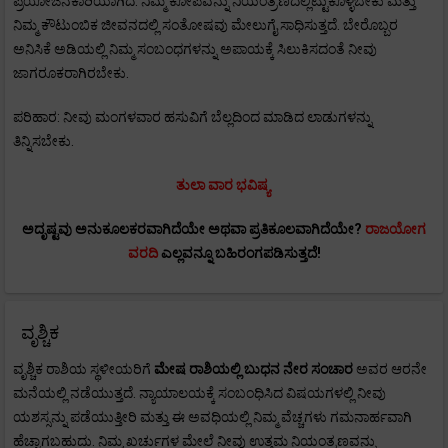
ಪ್ರಯೋಜನಕಾರಿಯಾಗಿದೆ. ನಿಮ್ಮ ಕೋಪವನ್ನು ನಿಯಂತ್ರಣದಲ್ಲಿಟ್ಟುಕೊಳ್ಳಬೇಕು ಮತ್ತು
ನಿಮ್ಮ ಕೌಟುಂಬಿಕ ಜೀವನದಲ್ಲಿ ಸಂತೋಷವು ಮೇಲುಗೈ ಸಾಧಿಸುತ್ತದೆ. ಬೇರೊಬ್ಬರ
ಅನಿಸಿಕೆ ಅಡಿಯಲ್ಲಿ ನಿಮ್ಮ ಸಂಬಂಧಗಳನ್ನು ಅಪಾಯಕ್ಕೆ ಸಿಲುಕಿಸದಂತೆ ನೀವು
ಜಾಗರೂಕರಾಗಿರಬೇಕು.
ಪರಿಹಾರ: ನೀವು ಮಂಗಳವಾರ ಹಸುವಿಗೆ ಬೆಲ್ಲದಿಂದ ಮಾಡಿದ ಲಾಡುಗಳನ್ನು
ತಿನ್ನಿಸಬೇಕು.
ತುಲಾ ವಾರ ಭವಿಷ್ಯ
ಅದೃಷ್ಟವು ಅನುಕೂಲಕರವಾಗಿದೆಯೇ ಅಥವಾ ಪ್ರತಿಕೂಲವಾಗಿದೆಯೇ?
ರಾಜಯೋಗ
ವರದಿ
ಎಲ್ಲವನ್ನೂ ಬಹಿರಂಗಪಡಿಸುತ್ತದೆ!
ವೃಶ್ಚಿಕ
ವೃಶ್ಚಿಕ ರಾಶಿಯ ಸ್ಥಳೀಯರಿಗೆ
ಮೇಷ
ರಾಶಿಯಲ್ಲಿ ಬುಧನ ನೇರ ಸಂಚಾರ
ಅವರ ಆರನೇ
ಮನೆಯಲ್ಲಿ ನಡೆಯುತ್ತದೆ. ನ್ಯಾಯಾಲಯಕ್ಕೆ ಸಂಬಂಧಿಸಿದ ವಿಷಯಗಳಲ್ಲಿ ನೀವು
ಯಶಸ್ಸನ್ನು ಪಡೆಯುತ್ತೀರಿ ಮತ್ತು ಈ ಅವಧಿಯಲ್ಲಿ ನಿಮ್ಮ ವೆಚ್ಚಗಳು ಗಮನಾರ್ಹವಾಗಿ
ಹೆಚ್ಚಾಗಬಹುದು. ನಿಮ್ಮ ಖರ್ಚುಗಳ ಮೇಲೆ ನೀವು ಉತ್ತಮ ನಿಯಂತ್ರಣವನ್ನು