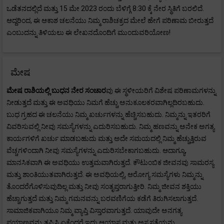
ಒಡೆತನದಲ್ಲಿದೆ ಮತ್ತು 15 ಮೇ 2023 ರಂದು ಬೆಳಿಗ್ಗೆ 8:30 ಕ್ಕೆ ನೇರ ಸ್ಥಿತಿಗೆ ಬರಲಿದೆ.
ಆದ್ದರಿಂದ, ಈ ಆಕಾಶ ಚಲನೆಯು ನಿಮ್ಮ ರಾಶಿಚಕ್ರದ ಮೇಲೆ ಹೇಗೆ ಪರಿಣಾಮ ಬೀರುತ್ತದೆ
ಎಂಬುದನ್ನು ತಿಳಿಯಲು ಈ ಲೇಖನದೊಂದಿಗೆ ಮುಂದುವರಿಯೋಣ!
ಮೇಷ
ಮೇಷ
ರಾಶಿಯಲ್ಲಿ ಬುಧನ ನೇರ ಸಂಚಾರ
ವು ಈ ಸ್ಥಳೀಯರಿಗೆ ವಿಶೇಷ ಪರಿಣಾಮಗಳನ್ನು
ನೀಡುತ್ತದೆ ಮತ್ತು ಈ ಅವಧಿಯು ನಿಮಗೆ ಹೆಚ್ಚು ಅನುಕೂಲಕರವಾಗಿಲ್ಲದಿರಬಹುದು.
ಬುಧ ಗ್ರಹದ ಈ ಚಲನೆಯು ನಿಮ್ಮ ಖರ್ಚುಗಳನ್ನು ಹೆಚ್ಚಿಸಬಹುದು. ನಿಮ್ಮನ್ನು ಇತರರಿಗೆ
ವಿವರಿಸುವಲ್ಲಿ ನೀವು ಸಮಸ್ಯೆಗಳನ್ನು ಎದುರಿಸಬಹುದು. ನಿಮ್ಮ ಹಣವನ್ನು ಅನೇಕ ಅಗತ್ಯ
ಕಾರ್ಯಗಳಿಗೆ ಖರ್ಚು ಮಾಡಬಹುದು ಮತ್ತು ಅದೇ ಸಮಯದಲ್ಲಿ ನಿಮ್ಮ ಹೆಚ್ಚುತ್ತಿರುವ
ವೆಚ್ಚಗಳಿಂದಾಗಿ ನೀವು ಸಮಸ್ಯೆಗಳನ್ನು ಎದುರಿಸಬೇಕಾಗಬಹುದು. ಆದಾಗ್ಯೂ,
ಮಾನಸಿಕವಾಗಿ ಈ ಅವಧಿಯು ಉತ್ತಮವಾಗಿರುತ್ತದೆ. ಕೌಟುಂಬಿಕ ಜೀವನವು ಸಾಮರಸ್ಯ
ಮತ್ತು ಶಾಂತಿಯುತವಾಗಿರುತ್ತದೆ. ಈ ಅವಧಿಯಲ್ಲಿ, ಆರೋಗ್ಯ ಸಮಸ್ಯೆಗಳು ನಿಮ್ಮನ್ನು
ತೊಂದರೆಗೊಳಿಸುವುದಿಲ್ಲ ಮತ್ತು ನೀವು ಸಂತೃಪ್ತರಾಗುತ್ತೀರಿ. ನಿಮ್ಮ ಜೀವನ ಶಕ್ತಿಯು
ಹೆಚ್ಚಾಗುತ್ತದೆ ಮತ್ತು ನಿಮ್ಮ ಗಮನವನ್ನು ಬರವಣಿಗೆಯ ಕಡೆಗೆ ತಿರುಗಿಸಲಾಗುತ್ತದೆ.
ಸಾಮಾಜಿಕವಾಗಿಯೂ ನಿಮ್ಮ ವ್ಯಾಪ್ತಿ ವಿಸ್ತಾರವಾಗುತ್ತದೆ. ಯಾವುದೇ ಅನಗತ್ಯ
ಪ್ರಯಾಣವನ್ನು ತಪ್ಪಿಸಿ ಏಕೆಂದರೆ ಇದು ಆಯಾಸ ಮತ್ತು ಅಸ್ವಸ್ಥತೆಯನ್ನು