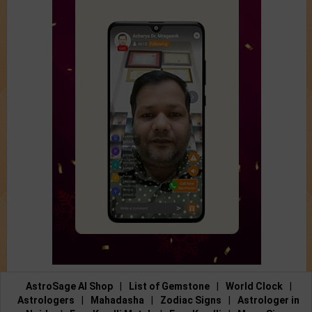
AstroSage AI Shop
|
List of Gemstone
|
World Clock
|
Astrologers
|
Mahadasha
|
Zodiac Signs
|
Astrologer in