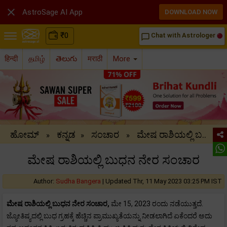

AstroSage AI App
DOWNLOAD NOW
₹
0
Chat with Astrologer
chat_bubble_outline
हिन्दी
தமிழ்
తెలుగు
मराठी
More
ಹೋಮ್
ಕನ್ನಡ
ಸಂಚಾರ
ಮೇಷ ರಾಶಿಯಲ್ಲಿ ಬ..
»
»
»
ಮೇಷ ರಾಶಿಯಲ್ಲಿ ಬುಧನ ನೇರ ಸಂಚಾರ
Author:
Sudha Bangera
|
Updated Thr, 11 May 2023 03:25 PM IST
ಮೇಷ
ರಾಶಿಯಲ್ಲಿ ಬುಧನ ನೇರ ಸಂಚಾರ,
ಮೇ 15, 2023 ರಂದು ನಡೆಯುತ್ತದೆ.
ಜ್ಯೋತಿಷ್ಯದಲ್ಲಿ ಬುಧ ಗ್ರಹಕ್ಕೆ ಹೆಚ್ಚಿನ ಪ್ರಾಮುಖ್ಯತೆಯನ್ನು ನೀಡಲಾಗಿದೆ ಏಕೆಂದರೆ ಅದು