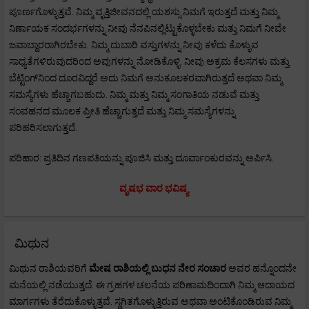
ಪೂರ್ಣಗೊಳ್ಳುತ್ತವೆ. ನಿಮ್ಮ ವೃತ್ತಿಜೀವನದಲ್ಲಿ ಯಶಸ್ಸು ನಿಮಗೆ ಇರುತ್ತದೆ ಮತ್ತು ನಿಮ್ಮ
ನಿರ್ಣಾಯಕ ಸಂದರ್ಭಗಳನ್ನು ನೀವು ನೆನಪಿನಲ್ಲಿಟ್ಟುಕೊಳ್ಳಬೇಕು ಮತ್ತು ನಿಮಗೆ ನೀವೇ
ಜವಾಬ್ದಾರರಾಗಿರಬೇಕು. ನಿಮ್ಮ ದುಬಾರಿ ವಸ್ತುಗಳನ್ನು ನೀವು ಕಳೆದು ಕೊಳ್ಳುವ
ಸಾಧ್ಯತೆಗಳಿರುವುದರಿಂದ ಅವುಗಳನ್ನು ನೋಡಿಕೊಳ್ಳಿ. ನೀವು ಅಕ್ರಮ ಕೆಲಸಗಳು ಮತ್ತು
ಬೆಟ್ಟಿಂಗ್‌ನಿಂದ ದೂರವಿದ್ದರೆ ಅದು ನಿಮಗೆ ಅನುಕೂಲಕರವಾಗಿರುತ್ತದೆ ಅಥವಾ ನಿಮ್ಮ
ಸಮಸ್ಯೆಗಳು ಹೆಚ್ಚಾಗಬಹುದು. ನಿಮ್ಮ ಮತ್ತು ನಿಮ್ಮ ಸಂಗಾತಿಯ ನಡುವೆ ಮತ್ತು
ಸಂವಹನದ ಮೂಲಕ ಪ್ರೀತಿ ಹೆಚ್ಚಾಗುತ್ತದೆ ಮತ್ತು ನಿಮ್ಮ ಸಮಸ್ಯೆಗಳನ್ನು
ಪರಿಹರಿಸಲಾಗುತ್ತದೆ.
ಪರಿಹಾರ: ಪ್ರತಿದಿನ ಗಣಪತಿಯನ್ನು ಪೂಜಿಸಿ ಮತ್ತು ದೂರ್ವಾಂಕುರವನ್ನು ಅರ್ಪಿಸಿ.
ವೃಷಭ ವಾರ ಭವಿಷ್ಯ
ಮಿಥುನ
ಮಿಥುನ ರಾಶಿಯವರಿಗೆ
ಮೇಷ
ರಾಶಿಯಲ್ಲಿ ಬುಧನ ನೇರ ಸಂಚಾರ
ಅವರ ಹನ್ನೊಂದನೇ
ಮನೆಯಲ್ಲಿ ನಡೆಯುತ್ತದೆ. ಈ ಗ್ರಹಗಳ ಚಲನೆಯ ಪರಿಣಾಮದಿಂದಾಗಿ ನಿಮ್ಮ ಆದಾಯದ
ಮಾರ್ಗಗಳು ತೆರೆದುಕೊಳ್ಳುತ್ತವೆ. ಸ್ಥಗಿತಗೊಳ್ಳುತ್ತಿರುವ ಅಥವಾ ಅಂಟಿಕೊಂಡಿರುವ ನಿಮ್ಮ