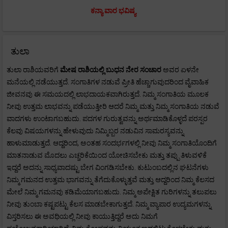
ಕನ್ಯಾ ವಾರ ಭವಿಷ್ಯ
ತುಲಾ
ತುಲಾ ರಾಶಿಯವರಿಗೆ
ಮೇಷ
ರಾಶಿಯಲ್ಲಿ ಬುಧನ ನೇರ ಸಂಚಾರ
ಅವರ ಏಳನೇ
ಮನೆಯಲ್ಲಿ ನಡೆಯುತ್ತದೆ. ಸಂಗಾತಿಗಳ ನಡುವೆ ಪ್ರೀತಿ ಹೆಚ್ಚಾಗುವುದರಿಂದ ವೈವಾಹಿಕ
ಜೀವನವು ಈ ಸಮಯದಲ್ಲಿ ಲಾಭದಾಯಕವಾಗಿರುತ್ತದೆ. ನಿಮ್ಮ ಸಂಗಾತಿಯ ಮೂಲಕ
ನೀವು ಉತ್ತಮ ಲಾಭವನ್ನು ಪಡೆಯುತ್ತೀರಿ ಆದರೆ ನಿಮ್ಮ ಮತ್ತು ನಿಮ್ಮ ಸಂಗಾತಿಯ ನಡುವೆ
ವಾದಗಳು ಉಂಟಾಗಬಹುದು. ಪದಗಳ ಗುರುತ್ವವನ್ನು ಅರ್ಥಮಾಡಿಕೊಳ್ಳದೆ ಪರಸ್ಪರ
ಕೆಲವು ವಿಷಯಗಳನ್ನು ಹೇಳುವುದು ನಿಮ್ಮಿಬ್ಬರ ನಡುವಿನ ಸಾಮರಸ್ಯವನ್ನು
ಹಾಳುಮಾಡುತ್ತದೆ. ಆದ್ದರಿಂದ, ಅಂತಹ ಸಂದರ್ಭಗಳಲ್ಲಿ ನೀವು ನಿಮ್ಮ ಸಂಗಾತಿಯೊಂದಿಗೆ
ಮಾತನಾಡುವ ಮೊದಲು ಎಚ್ಚರಿಕೆಯಿಂದ ಯೋಚಿಸಬೇಕು ಮತ್ತು ತಪ್ಪು ತಿಳುವಳಿಕೆ
ಇದ್ದರೆ ಅದನ್ನು ಸಾಧ್ಯವಾದಷ್ಟು ಬೇಗ ವಿಂಗಡಿಸಬೇಕು. ಕುಟುಂಬದಲ್ಲಿನ ಘಟನೆಗಳು
ನಿಮ್ಮ ಗಮನದ ಉತ್ತಮ ಭಾಗವನ್ನು ತೆಗೆದುಕೊಳ್ಳುತ್ತವೆ ಮತ್ತು ಆದ್ದರಿಂದ ನಿಮ್ಮ ಕೆಲಸದ
ಮೇಲೆ ನಿಮ್ಮ ಗಮನವು ಕಡಿಮೆಯಾಗಬಹುದು. ನಿಮ್ಮ ಅಪೇಕ್ಷಿತ ಗುರಿಗಳನ್ನು ತಲುಪಲು
ನೀವು ತುಂಬಾ ಕಷ್ಟಪಟ್ಟು ಕೆಲಸ ಮಾಡಬೇಕಾಗುತ್ತದೆ. ನಿಮ್ಮ ವ್ಯಾಪಾರ ಉದ್ಯಮಗಳನ್ನು
ವಿಸ್ತರಿಸಲು ಈ ಅವಧಿಯಲ್ಲಿ ನೀವು ಕಾಯುತ್ತಿದ್ದರೆ ಅದು ನಿಮಗೆ