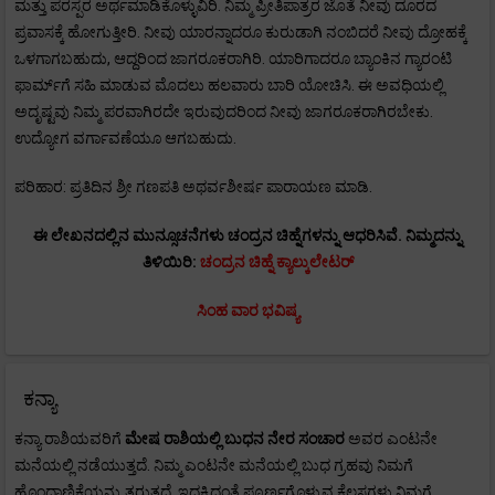
ಮತ್ತು ಪರಸ್ಪರ ಅರ್ಥಮಾಡಿಕೊಳ್ಳುವಿರಿ. ನಿಮ್ಮ ಪ್ರೀತಿಪಾತ್ರರ ಜೊತೆ ನೀವು ದೂರದ
ಪ್ರವಾಸಕ್ಕೆ ಹೋಗುತ್ತೀರಿ. ನೀವು ಯಾರನ್ನಾದರೂ ಕುರುಡಾಗಿ ನಂಬಿದರೆ ನೀವು ದ್ರೋಹಕ್ಕೆ
ಒಳಗಾಗಬಹುದು, ಆದ್ದರಿಂದ ಜಾಗರೂಕರಾಗಿರಿ. ಯಾರಿಗಾದರೂ ಬ್ಯಾಂಕಿನ ಗ್ಯಾರಂಟಿ
ಫಾರ್ಮ್‌ಗೆ ಸಹಿ ಮಾಡುವ ಮೊದಲು ಹಲವಾರು ಬಾರಿ ಯೋಚಿಸಿ. ಈ ಅವಧಿಯಲ್ಲಿ
ಅದೃಷ್ಟವು ನಿಮ್ಮ ಪರವಾಗಿರದೇ ಇರುವುದರಿಂದ ನೀವು ಜಾಗರೂಕರಾಗಿರಬೇಕು.
ಉದ್ಯೋಗ ವರ್ಗಾವಣೆಯೂ ಆಗಬಹುದು.
ಪರಿಹಾರ: ಪ್ರತಿದಿನ ಶ್ರೀ ಗಣಪತಿ ಅಥರ್ವಶೀರ್ಷ ಪಾರಾಯಣ ಮಾಡಿ.
ಈ ಲೇಖನದಲ್ಲಿನ ಮುನ್ಸೂಚನೆಗಳು ಚಂದ್ರನ ಚಿಹ್ನೆಗಳನ್ನು ಆಧರಿಸಿವೆ. ನಿಮ್ಮದನ್ನು
ತಿಳಿಯಿರಿ:
ಚಂದ್ರನ ಚಿಹ್ನೆ ಕ್ಯಾಲ್ಕುಲೇಟರ್
ಸಿಂಹ ವಾರ ಭವಿಷ್ಯ
ಕನ್ಯಾ
ಕನ್ಯಾ ರಾಶಿಯವರಿಗೆ
ಮೇಷ
ರಾಶಿಯಲ್ಲಿ ಬುಧನ ನೇರ ಸಂಚಾರ
ಅವರ ಎಂಟನೇ
ಮನೆಯಲ್ಲಿ ನಡೆಯುತ್ತದೆ. ನಿಮ್ಮ ಎಂಟನೇ ಮನೆಯಲ್ಲಿ ಬುಧ ಗ್ರಹವು ನಿಮಗೆ
ಹೊಂದಾಣಿಕೆಯನ್ನು ತರುತ್ತದೆ. ಇದ್ದಕ್ಕಿದ್ದಂತೆ ಪೂರ್ಣಗೊಳ್ಳುವ ಕೆಲಸಗಳು ನಿಮಗೆ