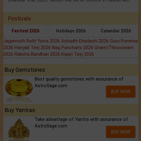
Shanivar Vrat 2026: Saturn Will Serve Justice In Sawan Month!
Festivals
Festival 2026
Holidays 2026
Calendar 2026
Jagannath Rath Yatra 2026
Ashadhi Ekadashi 2026
Guru Purnima
2026
Hariyali Teej 2026
Nag Panchami 2026
Onam/Thiruvonam
2026
Raksha Bandhan 2026
Kajari Teej 2026
Buy Gemstones
Best quality gemstones with assurance of
AstroSage.com
BUY NOW
Buy Yantras
Take advantage of Yantra with assurance of
AstroSage.com
BUY NOW