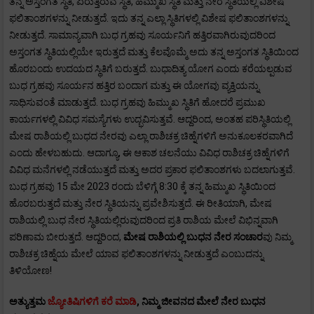
ತನ್ನ ಅಸ್ತಂಗತ ಸ್ಥಿತಿ, ಏರುತ್ತಿರುವ ಸ್ಥಿತಿ, ಹಿಮ್ಮುಖ ಸ್ಥಿತಿ ಮತ್ತು ನೇರ ಸ್ಥಿತಿಯಲ್ಲಿ ವಿಶೇಷ
ಫಲಿತಾಂಶಗಳನ್ನು ನೀಡುತ್ತದೆ. ಇದು ತನ್ನ ಎಲ್ಲಾ ಸ್ಥಿತಿಗಳಲ್ಲಿ ವಿಶೇಷ ಫಲಿತಾಂಶಗಳನ್ನು
ನೀಡುತ್ತದೆ. ಸಾಮಾನ್ಯವಾಗಿ ಬುಧ ಗ್ರಹವು ಸೂರ್ಯನಿಗೆ ಹತ್ತಿರವಾಗಿರುವುದರಿಂದ
ಅಸ್ತಂಗತ ಸ್ಥಿತಿಯಲ್ಲಿಯೇ ಇರುತ್ತದೆ ಮತ್ತು ಕೆಲವೊಮ್ಮೆ ಅದು ತನ್ನ ಅಸ್ತಂಗತ ಸ್ಥಿತಿಯಿಂದ
ಹೊರಬಂದು ಉದಯದ ಸ್ಥಿತಿಗೆ ಬರುತ್ತದೆ. ಬುಧಾದಿತ್ಯ ಯೋಗ ಎಂದು ಕರೆಯಲ್ಪಡುವ
ಬುಧ ಗ್ರಹವು ಸೂರ್ಯನ ಹತ್ತಿರ ಬಂದಾಗ ಮತ್ತು ಈ ಯೋಗವು ವ್ಯಕ್ತಿಯನ್ನು
ಸಾಧಿಸುವಂತೆ ಮಾಡುತ್ತದೆ. ಬುಧ ಗ್ರಹವು ಹಿಮ್ಮುಖ ಸ್ಥಿತಿಗೆ ಹೋದರೆ ಪ್ರಮುಖ
ಕಾರ್ಯಗಳಲ್ಲಿ ವಿವಿಧ ಸಮಸ್ಯೆಗಳು ಉದ್ಭವಿಸುತ್ತವೆ. ಆದ್ದರಿಂದ, ಅಂತಹ ಪರಿಸ್ಥಿತಿಯಲ್ಲಿ
ಮೇಷ ರಾಶಿಯಲ್ಲಿ ಬುಧದ ನೇರವು ಎಲ್ಲಾ ರಾಶಿಚಕ್ರ ಚಿಹ್ನೆಗಳಿಗೆ ಅನುಕೂಲಕರವಾಗಿದೆ
ಎಂದು ಹೇಳಬಹುದು. ಆದಾಗ್ಯೂ, ಈ ಆಕಾಶ ಚಲನೆಯು ವಿವಿಧ ರಾಶಿಚಕ್ರ ಚಿಹ್ನೆಗಳಿಗೆ
ವಿವಿಧ ಮನೆಗಳಲ್ಲಿ ನಡೆಯುತ್ತದೆ ಮತ್ತು ಅದರ ಪ್ರಕಾರ ಫಲಿತಾಂಶಗಳು ಬದಲಾಗುತ್ತವೆ.
ಬುಧ ಗ್ರಹವು 15 ಮೇ 2023 ರಂದು ಬೆಳಿಗ್ಗೆ 8:30 ಕ್ಕೆ ತನ್ನ ಹಿಮ್ಮುಖ ಸ್ಥಿತಿಯಿಂದ
ಹೊರಬರುತ್ತದೆ ಮತ್ತು ನೇರ ಸ್ಥಿತಿಯನ್ನು ಪ್ರವೇಶಿಸುತ್ತದೆ. ಈ ರೀತಿಯಾಗಿ, ಮೇಷ
ರಾಶಿಯಲ್ಲಿ ಬುಧ ನೇರ ಸ್ಥಿತಿಯಲ್ಲಿರುವುದರಿಂದ ಪ್ರತಿ ರಾಶಿಯ ಮೇಲೆ ವಿಭಿನ್ನವಾಗಿ
ಪರಿಣಾಮ ಬೀರುತ್ತದೆ. ಆದ್ದರಿಂದ,
ಮೇಷ
ರಾಶಿಯಲ್ಲಿ ಬುಧನ ನೇರ ಸಂಚಾರ
ವು ನಿಮ್ಮ
ರಾಶಿಚಕ್ರ ಚಿಹ್ನೆಯ ಮೇಲೆ ಯಾವ ಫಲಿತಾಂಶಗಳನ್ನು ನೀಡುತ್ತದೆ ಎಂಬುದನ್ನು
ತಿಳಿಯೋಣ!
ಅತ್ಯುತ್ತಮ
ಜ್ಯೋತಿಷಿಗಳಿಗೆ ಕರೆ ಮಾಡಿ
, ನಿಮ್ಮ ಜೀವನದ ಮೇಲೆ ನೇರ ಬುಧನ