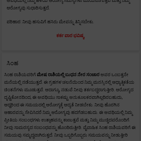
ಅವಧಿಯಲ್ಲಿ ನಿಮ್ಮ ಹಳೆಯ ಆರೋಗ್ಯ ಸಮಸ್ಯೆಗಳು ಮಾಯವಾಗುತ್ತವೆ ಮತ್ತು ನಿಮ್ಮ
ಆರೋಗ್ಯವು ಸುಧಾರಿಸುತ್ತದೆ.
ಪರಿಹಾರ: ನೀವು ಹಸುವಿಗೆ ಹಸಿರು ಮೇವನ್ನು ತಿನ್ನಿಸಬೇಕು.
ಕರ್ಕ ವಾರ ಭವಿಷ್ಯ
ಸಿಂಹ
ಸಿಂಹ ರಾಶಿಯವರಿಗೆ
ಮೇಷ
ರಾಶಿಯಲ್ಲಿ ಬುಧನ ನೇರ ಸಂಚಾರ
ಅವರ ಒಂಬತ್ತನೇ
ಮನೆಯಲ್ಲಿ ನಡೆಯುತ್ತದೆ. ಈ ಗ್ರಹಗಳ ಚಲನೆಯಿಂದ ನಿಮ್ಮ ಮನಸ್ಸಿನಲ್ಲಿ ಆಧ್ಯಾತ್ಮಿಕತೆಯ
ಚಿಂತನೆಗಳು ಮೂಡುತ್ತವೆ. ಆದಾಗ್ಯೂ, ನಡುವೆ ನೀವು ತರ್ಕಬದ್ಧರಾಗುತ್ತೀರಿ. ಆರೋಗ್ಯದ
ದೃಷ್ಟಿಕೋನದಿಂದ, ಈ ಅವಧಿಯು ಸಾಕಷ್ಟು ಅನುಕೂಲಕರವಾಗಿಲ್ಲದಿರಬಹುದು,
ಆದ್ದರಿಂದ ಈ ಸಮಯದಲ್ಲಿ ಆರೋಗ್ಯಕ್ಕೆ ಆದ್ಯತೆ ನೀಡಬೇಕು. ನೀವು ಹೊರಗಿನ
ಆಹಾರವನ್ನು ಸೇವಿಸಿದರೆ ನಿಮ್ಮ ಆರೋಗ್ಯವು ಹದಗೆಡಬಹುದು. ಈ ಅವಧಿಯಲ್ಲಿ ನಿಮ್ಮ
ಪ್ರೀತಿಯ ಸಂಬಂಧಗಳು ಉತ್ಸಾಹವನ್ನು ಕಾಣುತ್ತವೆ ಮತ್ತು ನಿಮ್ಮ ಮುಚ್ಚಿದವರೊಂದಿಗೆ
ನೀವು ಸಾಮರಸ್ಯದ ಸಂಬಂಧವನ್ನು ಹೊಂದಿರುತ್ತೀರಿ. ವೈವಾಹಿಕ ಸಿಂಹ ರಾಶಿಯವರಿಗೆ ಈ
ಸಮಯವು ಸಮೃದ್ಧವಾಗಿರುತ್ತದೆ. ನೀವು ಒಬ್ಬರಿಗೊಬ್ಬರು ಸಮಯವನ್ನು ನೀಡುತ್ತೀರಿ