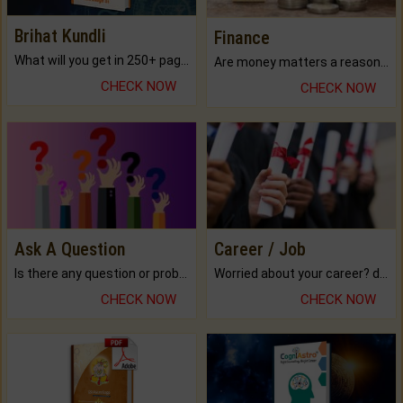
Brihat Kundli
Finance
What will you get in 250+ pages Colored Brihat Kundli.
Are money matters a reason for the dark-circles under your eyes?
CHECK NOW
CHECK NOW
Ask A Question
Career / Job
Is there any question or problem lingering.
Worried about your career? don't know what is.
CHECK NOW
CHECK NOW