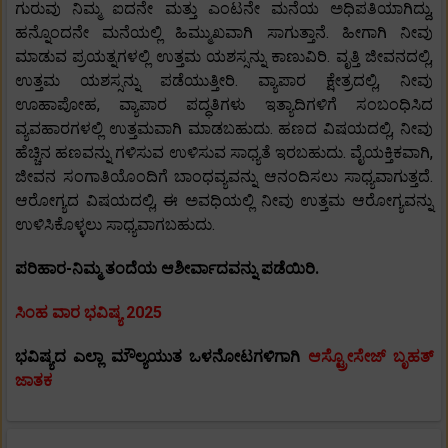
ಗುರುವು ನಿಮ್ಮ ಐದನೇ ಮತ್ತು ಎಂಟನೇ ಮನೆಯ ಅಧಿಪತಿಯಾಗಿದ್ದು,
ಹನ್ನೊಂದನೇ ಮನೆಯಲ್ಲಿ ಹಿಮ್ಮುಖವಾಗಿ ಸಾಗುತ್ತಾನೆ. ಹೀಗಾಗಿ ನೀವು
ಮಾಡುವ ಪ್ರಯತ್ನಗಳಲ್ಲಿ ಉತ್ತಮ ಯಶಸ್ಸನ್ನು ಕಾಣುವಿರಿ. ವೃತ್ತಿ ಜೀವನದಲ್ಲಿ,
ಉತ್ತಮ ಯಶಸ್ಸನ್ನು ಪಡೆಯುತ್ತೀರಿ. ವ್ಯಾಪಾರ ಕ್ಷೇತ್ರದಲ್ಲಿ, ನೀವು
ಊಹಾಪೋಹ, ವ್ಯಾಪಾರ ಪದ್ಧತಿಗಳು ಇತ್ಯಾದಿಗಳಿಗೆ ಸಂಬಂಧಿಸಿದ
ವ್ಯವಹಾರಗಳಲ್ಲಿ ಉತ್ತಮವಾಗಿ ಮಾಡಬಹುದು. ಹಣದ ವಿಷಯದಲ್ಲಿ, ನೀವು
ಹೆಚ್ಚಿನ ಹಣವನ್ನು ಗಳಿಸುವ ಉಳಿಸುವ ಸಾಧ್ಯತೆ ಇರಬಹುದು. ವೈಯಕ್ತಿಕವಾಗಿ,
ಜೀವನ ಸಂಗಾತಿಯೊಂದಿಗೆ ಬಾಂಧವ್ಯವನ್ನು ಆನಂದಿಸಲು ಸಾಧ್ಯವಾಗುತ್ತದೆ.
ಆರೋಗ್ಯದ ವಿಷಯದಲ್ಲಿ, ಈ ಅವಧಿಯಲ್ಲಿ ನೀವು ಉತ್ತಮ ಆರೋಗ್ಯವನ್ನು
ಉಳಿಸಿಕೊಳ್ಳಲು ಸಾಧ್ಯವಾಗಬಹುದು.
ಪರಿಹಾರ-ನಿಮ್ಮ ತಂದೆಯ ಆಶೀರ್ವಾದವನ್ನು ಪಡೆಯಿರಿ.
ಸಿಂಹ ವಾರ ಭವಿಷ್ಯ 2025
ಭವಿಷ್ಯದ ಎಲ್ಲಾ ಮೌಲ್ಯಯುತ ಒಳನೋಟಗಳಿಗಾಗಿ
ಆಸ್ಟ್ರೋಸೇಜ್ ಬೃಹತ್
ಜಾತಕ