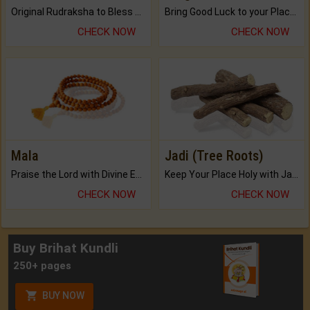
Original Rudraksha to Bless Your Way.
Bring Good Luck to your Place with Feng Shui.
CHECK NOW
CHECK NOW
Mala
Jadi (Tree Roots)
Praise the Lord with Divine Energies of Mala.
Keep Your Place Holy with Jadi.
CHECK NOW
CHECK NOW
Buy Brihat Kundli
250+ pages
BUY NOW