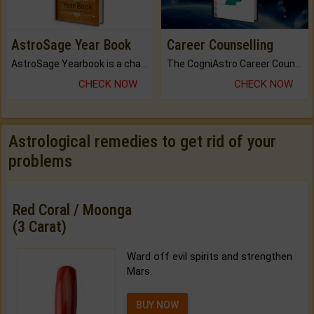
AstroSage Year Book
Career Counselling
AstroSage Yearbook is a channel to fulfill your dreams and destiny.
The CogniAstro Career Counselling Report is the most comprehensive report available on this topic.
CHECK NOW
CHECK NOW
Astrological remedies to get rid of your
problems
Red Coral / Moonga
(3 Carat)
Ward off evil spirits and strengthen
Mars.
BUY NOW