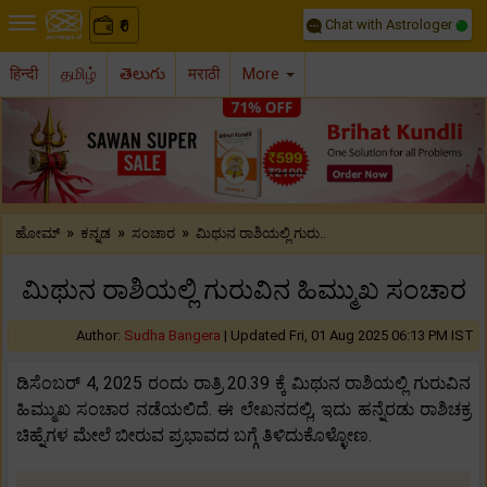
Chat with Astrologer
0
₹
हिन्दी
தமிழ்
తెలుగు
मराठी
More
Previous
Nex
»
»
»
ಹೋಮ್
ಕನ್ನಡ
ಸಂಚಾರ
ಮಿಥುನ ರಾಶಿಯಲ್ಲಿ ಗುರು..
ಮಿಥುನ ರಾಶಿಯಲ್ಲಿ ಗುರುವಿನ ಹಿಮ್ಮುಖ ಸಂಚಾರ
Author:
Sudha Bangera
|
Updated Fri, 01 Aug 2025 06:13 PM IST
ಡಿಸೆಂಬರ್ 4, 2025 ರಂದು ರಾತ್ರಿ 20.39 ಕ್ಕೆ ಮಿಥುನ ರಾಶಿಯಲ್ಲಿ ಗುರುವಿನ
ಹಿಮ್ಮುಖ ಸಂಚಾರ ನಡೆಯಲಿದೆ. ಈ ಲೇಖನದಲ್ಲಿ, ಇದು ಹನ್ನೆರಡು ರಾಶಿಚಕ್ರ
ಚಿಹ್ನೆಗಳ ಮೇಲೆ ಬೀರುವ ಪ್ರಭಾವದ ಬಗ್ಗೆ ತಿಳಿದುಕೊಳ್ಳೋಣ.