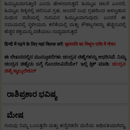
ಹಿಮ್ಮುಖವಾಗುತ್ತಾನೆ ಎಂದು ಹೇಳಲಾಗುತ್ತದೆ. ಹಿಮ್ಮುಖ ಚಲನೆ ಎಂದರೆ,
ಹಿಮ್ಮುಖ ದಿಕ್ಕಿನಲ್ಲಿ ಚಲಿಸುವ ಗ್ರಹ, ಅಂದರೆ ಬುಧ ಗ್ರಹದಿಂದ ಆಳಲ್ಪಡುವ
ಮಿಥುನ ರಾಶಿಯಲ್ಲಿ ಗುರುವಿನ ಹಿಮ್ಮುಖವಾಗುವುದು ಎಂದರೆ ಈ
ಸಮಯದಲ್ಲಿ ಸ್ಥಳೀಯರು ಕಲಿಕೆಯಲ್ಲಿ ಮತ್ತು ಕೌಶಲ್ಯಗಳನ್ನು ಹೆಚ್ಚಿಸುವಲ್ಲಿ
ಹೆಚ್ಚಿನ ಶಕ್ತಿಯನ್ನು ಪಡೆಯಲು ಸಾಧ್ಯವಾಗುತ್ತದೆ.
हिन्दी में पढ़ने के लिए यहां क्लिक करें:
बृहस्पति का मिथुन राशि में गोचर
ಈ ಲೇಖನದಲ್ಲಿನ ಮುನ್ಸೂಚನೆಗಳು ಚಂದ್ರನ ಚಿಹ್ನೆಗಳನ್ನು ಆಧರಿಸಿವೆ. ನಿಮ್ಮ
ಚಂದ್ರನ ಚಿಹ್ನೆಯ ಬಗ್ಗೆ ಗೊಂದಲವಿದೆಯೇ? ಇಲ್ಲಿ ಕ್ಲಿಕ್ ಮಾಡಿ:
ಚಂದ್ರನ
ಚಿಹ್ನೆ ಕ್ಯಾಲ್ಕುಲೇಟರ್
ರಾಶಿಪ್ರಕಾರ ಭವಿಷ್ಯ
ಮೇಷ
ಗುರುವು ನಿಮ್ಮ ಒಂಬತ್ತನೇ ಮತ್ತು ಹನ್ನೆರಡನೇ ಮನೆಯ ಅಧಿಪತಿಯಾಗಿದ್ದು,