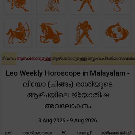
ദിവസം
ആഴ്ചതോറുമുള്ള
ആഴ്ചതോറുമുള്ള സ്നേഹം
പ്രതിമാസ
വാർ
Leo Weekly Horoscope in Malayalam -
ലിയോ (ചിങ്ങം) രാശിയുടെ
ആഴ്ചയിലെ ജ്യോതിഷ
അവലോകനം
3 Aug 2026 - 9 Aug 2026
ഈ രാശിക്കാരായ 50 വയസ്സ് കഴിഞ്ഞവർക്ക്