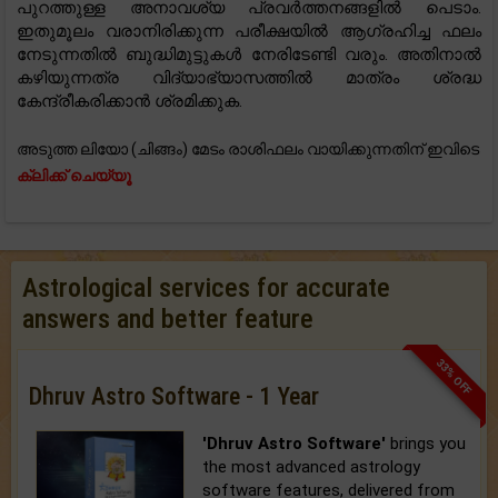
പുറത്തുള്ള അനാവശ്യ പ്രവർത്തനങ്ങളിൽ പെടാം.
ഇതുമൂലം വരാനിരിക്കുന്ന പരീക്ഷയിൽ ആഗ്രഹിച്ച ഫലം
നേടുന്നതിൽ ബുദ്ധിമുട്ടുകൾ നേരിടേണ്ടി വരും. അതിനാൽ
കഴിയുന്നത്ര വിദ്യാഭ്യാസത്തിൽ മാത്രം ശ്രദ്ധ
കേന്ദ്രീകരിക്കാൻ ശ്രമിക്കുക.
അടുത്ത ലിയോ (ചിങ്ങം) മേടം രാശിഫലം വായിക്കുന്നതിന് ഇവിടെ
ക്ലിക്ക് ചെയ്യൂ
Astrological services for accurate
answers and better feature
33% OFF
Dhruv Astro Software - 1 Year
'Dhruv Astro Software'
brings you
the most advanced astrology
software features, delivered from