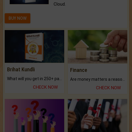
Cloud.
BUY NOW
Brihat Kundli
Finance
What will you get in 250+ pages Colored Brihat Kundli.
Are money matters a reason for the dark-circles under your eyes?
CHECK NOW
CHECK NOW