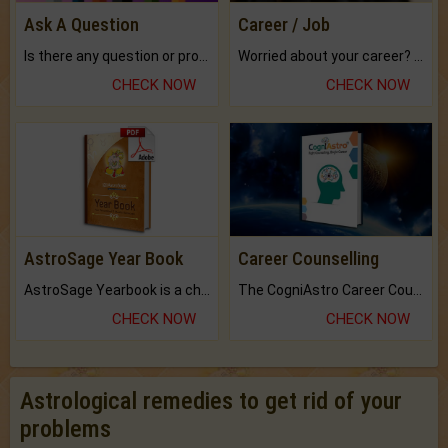
Ask A Question
Career / Job
Is there any question or problem lingering.
Worried about your career? don't know what is.
CHECK NOW
CHECK NOW
AstroSage Year Book
Career Counselling
AstroSage Yearbook is a channel to fulfill your dreams and destiny.
The CogniAstro Career Counselling Report is the most comprehensive report available on this topic.
CHECK NOW
CHECK NOW
Astrological remedies to get rid of your
problems