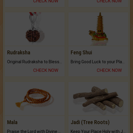
CHECK NOW
CHECK NOW
Rudraksha
Feng Shui
Original Rudraksha to Bless Your Way.
Bring Good Luck to your Place with Feng Shui.
CHECK NOW
CHECK NOW
Mala
Jadi (Tree Roots)
Praise the Lord with Divine Energies of Mala.
Keep Your Place Holy with Jadi.