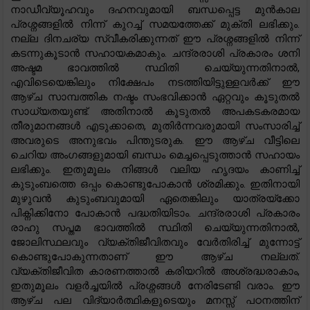
നാഡീവ്യൂഹവും ദഹനവുമായി ബന്ധപ്പെട്ട മുൻകാല
പ്രശ്നങ്ങളിൽ നിന്ന് കുറച്ച് സമയത്തേക്ക് മുക്തി ലഭിക്കും.
നല്ല ദിനചര്യ സ്വീകരിക്കുന്നത് ഈ പ്രശ്നങ്ങളിൽ നിന്ന്
കടന്നുകൂടാൻ സഹായകമാകും. ചന്ദ്രരാശി പ്രകാരം ശനി
അഷ്ടമ ഭാവത്തിൽ സ്ഥിതി ചെയ്യുന്നതിനാൽ,
എവിടെയെങ്കിലും നിക്ഷേപം നടത്തിയിട്ടുള്ളവർക്ക് ഈ
ആഴ്ച സാമ്പത്തിക നഷ്ടം സംഭവിക്കാൻ ഏറ്റവും കൂടുതൽ
സാധ്യതയുണ്ട്. അതിനാൽ കൂടുതൽ അപകടകരമായ
തീരുമാനങ്ങൾ എടുക്കാതെ, മുതിർന്നവരുമായി സംസാരിച്ച്
അവരുടെ അനുഭവം പിന്തുടരുക. ഈ ആഴ്ച വീട്ടിലെ
ചെറിയ അംഗങ്ങളുമായി ബന്ധം മെച്ചപ്പെടുത്താൻ സഹായം
ലഭിക്കും. ഇതുമൂലം നിങ്ങൾ വലിയ ഹൃദയം കാണിച്ച്
കുടുംബത്തെ ഒപ്പം കൊണ്ടുപോകാൻ ശ്രമിക്കും. ഇതിനായി
മുഴുവൻ കുടുംബവുമായി ഏതെങ്കിലും യാത്രയ്‌ക്കോ
പിക്നിക്കിനോ പോകാൻ പദ്ധതിയിടാം. ചന്ദ്രരാശി പ്രകാരം
രാഹു സപ്തമ ഭാവത്തിൽ സ്ഥിതി ചെയ്യുന്നതിനാൽ,
ജോലിസ്ഥലവും വ്യക്തിജീവിതവും വേർതിരിച്ച് മുന്നോട്ട്
കൊണ്ടുപോകുന്നതാണ് ഈ ആഴ്ച നല്ലത്.
വ്യക്തിജീവിത കാരണത്താൽ കരിയറിൽ അശ്രദ്ധരാകാം,
ഇതുമൂലം വളർച്ചയിൽ പ്രശ്നങ്ങൾ നേരിടേണ്ടി വരാം. ഈ
ആഴ്ച പല വിദ്യാർത്ഥികളുടെയും മനസ്സ് പഠനത്തിന്