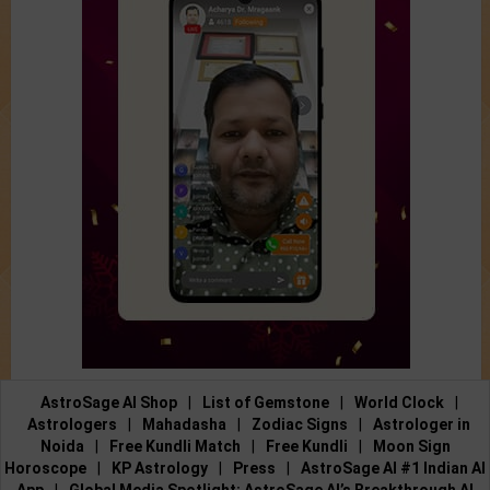
AstroSage AI Shop
|
List of Gemstone
|
World Clock
|
Astrologers
|
Mahadasha
|
Zodiac Signs
|
Astrologer in
Noida
|
Free Kundli Match
|
Free Kundli
|
Moon Sign
Horoscope
|
KP Astrology
|
Press
|
AstroSage AI #1 Indian AI
App
|
Global Media Spotlight: AstroSage AI’s Breakthrough AI