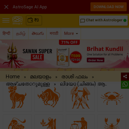

AstroSage AI App
DOWNLOAD NOW
₹
0
Chat with Astrologer
chat_bubble_outline
हिन्दी
தமிழ்
తెలుగు
मराठी
More
Home
മലയാളം
രാശി ഫലം
»
»
»
ആഴ്ചതോറുമുള്ള
ലിയോ (ചിങ്ങം) ആ..
»