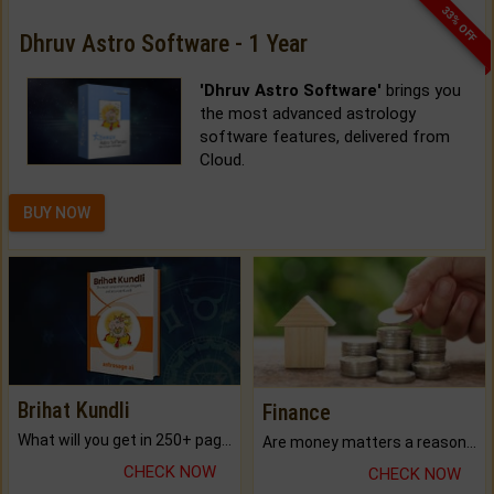
33% OFF
Dhruv Astro Software - 1 Year
'Dhruv Astro Software'
brings you
the most advanced astrology
software features, delivered from
Cloud.
BUY NOW
Brihat Kundli
Finance
What will you get in 250+ pages Colored Brihat Kundli.
Are money matters a reason for the dark-circles under your eyes?
CHECK NOW
CHECK NOW