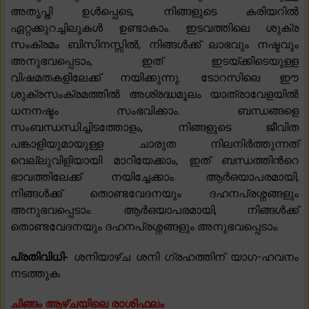
അതൃപ്തി ഉൾപ്പെടെ, നിങ്ങളുടെ കരിയറിൽ
ഏറ്റക്കുറച്ചിലുകൾ ഉണ്ടാകാം. ഇടവത്തിലെ ശുക്ര
സംക്രമം ബിസിനസ്സിൽ, നിങ്ങൾക്ക് ലാഭവും നഷ്ടവും
അനുഭവപ്പെടാം, ഇത് ഇടയ്ക്കിടെയുള്ള
വിഷമതകളിലേക്ക് നയിക്കുന്നു. ടോറസിലെ ഈ
ശുക്രസംക്രമത്തിൽ അശ്രദ്ധമൂലം യാത്രാവേളയിൽ
ധനനഷ്ടം സംഭവിക്കാം. ബന്ധങ്ങളെ
സംബന്ധന്ധിച്ചിടത്തോളം, നിങ്ങളുടെ ജീവിത
പങ്കാളിയുമായുള്ള ചാരുത നിലനിർത്തുന്നത്
വെല്ലുവിളിയായി മാറിയേക്കാം, ഇത് ബന്ധത്തിൻറെ
ഭാവത്തിലേക്ക് നയിച്ചേക്കാം. ആർഒയാപരമായി,
നിങ്ങൾക്ക് തൊണ്ടവേദനയും ദഹനപ്രശ്നങ്ങളും
അനുഭവപ്പെടാം. ആർഒയാപരമായി, നിങ്ങൾക്ക്
തൊണ്ടവേദനയും ദഹനപ്രശ്നങ്ങളും അനുഭവപ്പെടാം.
പ്രതിവിധി-
ശനിയാഴ്ച ശനി ഗ്രഹത്തിന് യാഗ-ഹവനം
നടത്തുക.
ചിങ്ങം ആഴ്ചയിലെ രാശിഫലം