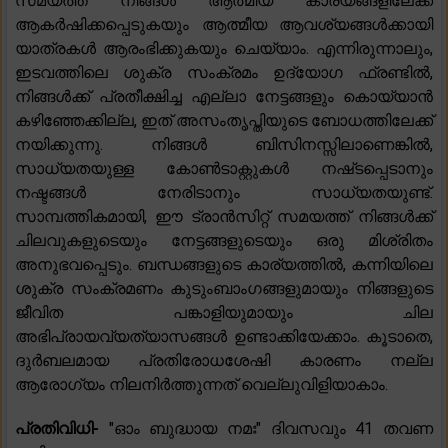
സമയത്ത് നിങ്ങൾ ആത്മീയ കാര്യങ്ങളിലേക്ക്
ആകർഷിക്കപ്പെടുകയും ആത്മീയ ആവശ്യങ്ങൾക്കായി
യാത്രകൾ ആരംഭിക്കുകയും ചെയ്യാം. എന്നിരുന്നാലും,
ഇടവത്തിലെ ശുക്ര സംക്രമം ഉദ്യോഗ ഫ്രണ്ടിൽ,
നിങ്ങൾക്ക് പ്രതീക്ഷിച്ച എല്ലാ നേട്ടങ്ങളും കൊയ്യാൻ
കഴിഞ്ഞേക്കില്ല, ഇത് അസംതൃപ്തിയുടെ ബോധത്തിലേക്ക്
നയിക്കുന്നു. നിങ്ങൾ ബിസിനസ്സിലാണെങ്കിൽ,
സാധ്യതയുള്ള കോൺടാക്റ്റുകൾ നഷ്‌ടപ്പെടാനും
നഷ്ടങ്ങൾ നേരിടാനും സാധ്യതയുണ്ട്.
സാമ്പത്തികമായി, ഈ ട്രാൻസിറ്റ് സമയത്ത് നിങ്ങൾക്ക്
ചിലവുകളുടെയും നേട്ടങ്ങളുടെയും ഒരു മിശ്രിതം
അനുഭവപ്പെടും. ബന്ധങ്ങളുടെ കാര്യത്തിൽ, കന്നിയിലെ
ശുക്ര സംക്രമണം കുടുംബാംഗങ്ങളുമായും നിങ്ങളുടെ
ജീവിത പങ്കാളിയുമായും ചില
അഭിപ്രായവ്യത്യാസങ്ങൾ ഉണ്ടാക്കിയേക്കാം. കൂടാതെ,
ദുർബലമായ പ്രതിരോധശേഷി കാരണം നല്ല
ആരോഗ്യം നിലനിർത്തുന്നത് വെല്ലുവിളിയാകാം.
പ്രതിവിധി-
"ഓം ബുദ്ധായ നമഃ" ദിവസവും 41 തവണ