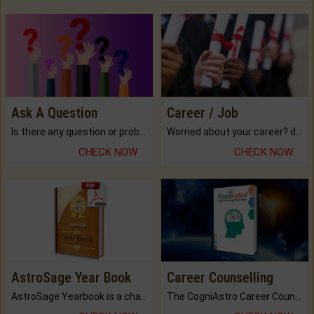
Ask A Question
Career / Job
Is there any question or problem lingering.
Worried about your career? don't know what is.
CHECK NOW
CHECK NOW
AstroSage Year Book
Career Counselling
AstroSage Yearbook is a channel to fulfill your dreams and destiny.
The CogniAstro Career Counselling Report is the most comprehensive report available on this topic.