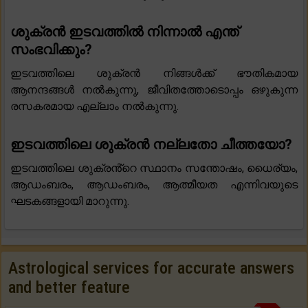
ശുക്രൻ ഇടവത്തിൽ നിന്നാൽ എന്ത്
സംഭവിക്കും?
ഇടവത്തിലെ ശുക്രൻ നിങ്ങൾക്ക് ഭൗതികമായ
ആനന്ദങ്ങൾ നൽകുന്നു, ജീവിതത്തോടൊപ്പം ഒഴുകുന്ന
രസകരമായ എല്ലാം നൽകുന്നു.
ഇടവത്തിലെ ശുക്രൻ നല്ലതോ ചീത്തയോ?
ഇടവത്തിലെ ശുക്രൻ്റെ സ്ഥാനം സന്തോഷം, ധൈര്യം,
ആഡംബരം, ആഡംബരം, ആത്മീയത എന്നിവയുടെ
ഘടകങ്ങളായി മാറുന്നു.
Astrological services for accurate answers
and better feature