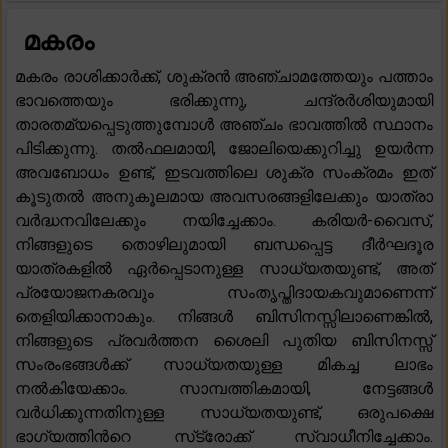
മകരം
മകരം രാശിക്കാർക്ക്, ശുക്രൻ അഞ്ചാമത്തേയും പത്താം
ഭാവത്തെയും ഭരിക്കുന്നു, ചന്ദ്രർശിയുമായി
താരതമ്യപ്പെടുത്തുമ്പോൾ അഞ്ചം ഭാവത്തിൽ സ്ഥാനം
പിടിക്കുന്നു. തൽഫലമായി, ജോലിയെക്കുറിച്ചു ഉയർന്ന
അവബോധം ഉണ്ട്, ഇടവത്തിലെ ശുക്ര സംക്രമം ഇത്
കൂടുതൽ അനുകൂലമായ അവസരങ്ങളിലേക്കും യാത്രാ
വർദ്ധനവിലേക്കും നയിച്ചേക്കാം. കരിയർ-വൈസ്,
നിങ്ങളുടെ തൊഴിലുമായി ബന്ധപ്പെട്ട ദീർഘദൂര
യാത്രകളിൽ ഏർപ്പെടാനുള്ള സാധ്യതയുണ്ട്, അത്
പ്രയോജനകരവും സംതൃപ്തിദായകവുമാണെന്ന്
തെളിയിക്കാനാകും. നിങ്ങൾ ബിസിനസ്സിലാണെങ്കിൽ,
നിങ്ങളുടെ പ്രവർത്തന ശൈലി പുതിയ ബിസിനസ്സ്
സംരംഭങ്ങൾക്ക് സാധ്യതയുള്ള മികച്ച ലാഭം
നൽകിയേക്കാം. സാമ്പത്തികമായി, നേട്ടങ്ങൾ
വർധിക്കുന്നതിനുള്ള സാധ്യതയുണ്ട്, ഒരുപക്ഷെ
ഭാഗ്യത്തിൻറെ സ്‌ട്രോക്ക്‌ സ്വാധീനിച്ചേക്കാം.