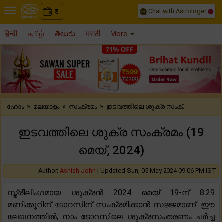
Chat with Astrologer
0
₹
हिन्दी
தமிழ்
తెలుగు
मराठी
More
Previous
Nex
»
»
»
ഹോം
മലയാളം
സംക്രമം
ഇടവത്തിലെ ശുക്ര സംക്..
ഇടവത്തിലെ ശുക്ര സംക്രമം (19
മെയ്, 2024)
Author:
Ashish John
|
Updated Sun, 05 May 2024 09:06 PM IST
സ്ത്രീലിംഗമായ ശുക്രൻ 2024 മെയ് 19-ന് 8:29
മണിക്കൂറിന് ടോറസിന് സംക്രമിക്കാൻ സജ്ജമാണ്. ഈ
ലേഖനത്തിൽ, നാം ടോറസിലെ ശുക്രസംതരണം ചർച്ച