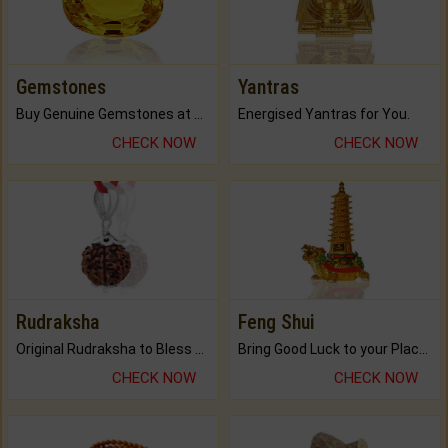
Gemstones
Yantras
Buy Genuine Gemstones at Best Prices.
Energised Yantras for You.
CHECK NOW
CHECK NOW
Rudraksha
Feng Shui
Original Rudraksha to Bless Your Way.
Bring Good Luck to your Place with Feng Shui.
CHECK NOW
CHECK NOW