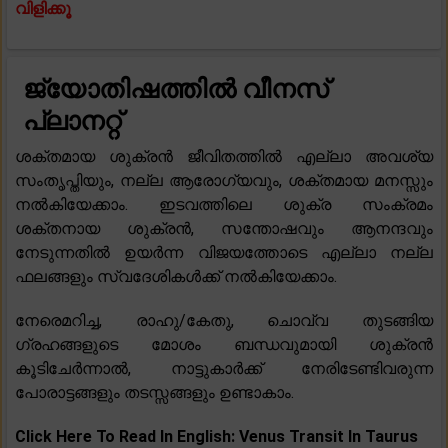
വിളിക്കൂ
ജ്യോതിഷത്തിൽ വീനസ്
പ്ലാനറ്റ്
ശക്തമായ ശുക്രൻ ജീവിതത്തിൽ എല്ലാ അവശ്യ
സംതൃപ്തിയും, നല്ല ആരോഗ്യവും, ശക്തമായ മനസ്സും
നൽകിയേക്കാം. ഇടവത്തിലെ ശുക്ര സംക്രമം
ശക്തനായ ശുക്രൻ, സന്തോഷവും ആനന്ദവും
നേടുന്നതിൽ ഉയർന്ന വിജയത്തോടെ എല്ലാ നല്ല
ഫലങ്ങളും സ്വദേശികൾക്ക് നൽകിയേക്കാം.
നേരെമറിച്ച, രാഹു/കേതു, ചൊവ്വ തുടങ്ങിയ
ഗ്രഹങ്ങളുടെ മോശം ബന്ധവുമായി ശുക്രൻ
കൂടിചേർന്നാൽ, നാട്ടുകാർക്ക് നേരിടേണ്ടിവരുന്ന
പോരാട്ടങ്ങളും തടസ്സങ്ങളും ഉണ്ടാകാം.
Click Here To Read In English: Venus Transit In Taurus