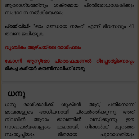
ആരോഗ്യത്തിനും ശക്തമായ പ്രതിരോധശേഷിക്കും
സംഭാവന നൽകിയേക്കാം.
പ്രതിവിധി-
"ഓം മണ്ഡായ നമഹ" എന്ന് ദിവസവും 41
തവണ ജപിക്കുക.
വൃശ്ചികം ആഴ്ചയിലെ രാശിഫലം
കോഗ്നി ആസ്ട്രോ പ്രൊഫഷണൽ റിപ്പോർട്ടിനൊപ്പം
മികച്ച കരിയർ കൗൺസലിംഗ് നേടൂ
ധനു
ധനു രാശിക്കാർക്ക്, ശുക്രൻ ആറ്, പതിനൊന്ന്
ഭാവങ്ങളുടെ അധിപനായി പ്രവർത്തിക്കുന്നു, അത്
നിലവിൽ ആറാം ഭാവത്തിൽ വസിക്കുന്നു. ഈ
സാഹചര്യങ്ങളുടെ ഫലമായി, നിങ്ങൾക്ക് കുറഞ്ഞ
സംതൃപ്തിയും മിതമായ പുരോഗതിയും