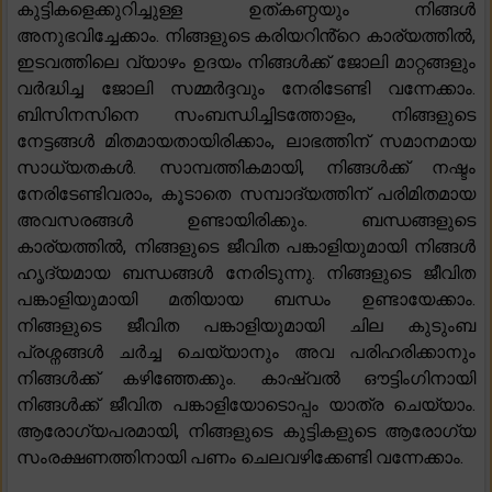
കുട്ടികളെക്കുറിച്ചുള്ള ഉത്കണ്ഠയും നിങ്ങൾ
അനുഭവിച്ചേക്കാം. നിങ്ങളുടെ കരിയറിൻ്റെ കാര്യത്തിൽ,
ഇടവത്തിലെ വ്യാഴം ഉദയം നിങ്ങൾക്ക് ജോലി മാറ്റങ്ങളും
വർദ്ധിച്ച ജോലി സമ്മർദ്ദവും നേരിടേണ്ടി വന്നേക്കാം.
ബിസിനസിനെ സംബന്ധിച്ചിടത്തോളം, നിങ്ങളുടെ
നേട്ടങ്ങൾ മിതമായതായിരിക്കാം, ലാഭത്തിന് സമാനമായ
സാധ്യതകൾ. സാമ്പത്തികമായി, നിങ്ങൾക്ക് നഷ്ടം
നേരിടേണ്ടിവരാം, കൂടാതെ സമ്പാദ്യത്തിന് പരിമിതമായ
അവസരങ്ങൾ ഉണ്ടായിരിക്കും. ബന്ധങ്ങളുടെ
കാര്യത്തിൽ, നിങ്ങളുടെ ജീവിത പങ്കാളിയുമായി നിങ്ങൾ
ഹൃദ്യമായ ബന്ധങ്ങൾ നേരിടുന്നു. നിങ്ങളുടെ ജീവിത
പങ്കാളിയുമായി മതിയായ ബന്ധം ഉണ്ടായേക്കാം.
നിങ്ങളുടെ ജീവിത പങ്കാളിയുമായി ചില കുടുംബ
പ്രശ്നങ്ങൾ ചർച്ച ചെയ്യാനും അവ പരിഹരിക്കാനും
നിങ്ങൾക്ക് കഴിഞ്ഞേക്കും. കാഷ്വൽ ഔട്ടിംഗിനായി
നിങ്ങൾക്ക് ജീവിത പങ്കാളിയോടൊപ്പം യാത്ര ചെയ്യാം.
ആരോഗ്യപരമായി, നിങ്ങളുടെ കുട്ടികളുടെ ആരോഗ്യ
സംരക്ഷണത്തിനായി പണം ചെലവഴിക്കേണ്ടി വന്നേക്കാം.