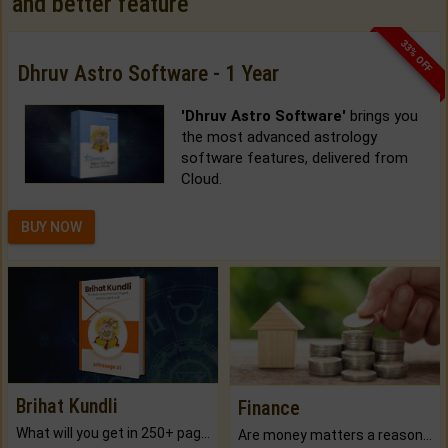
and better feature
33% OFF
Dhruv Astro Software - 1 Year
'Dhruv Astro Software'
brings you
the most advanced astrology
software features, delivered from
Cloud.
BUY NOW
Brihat Kundli
Finance
What will you get in 250+ pages Colored Brihat Kundli.
Are money matters a reason for the dark-circles under your eyes?