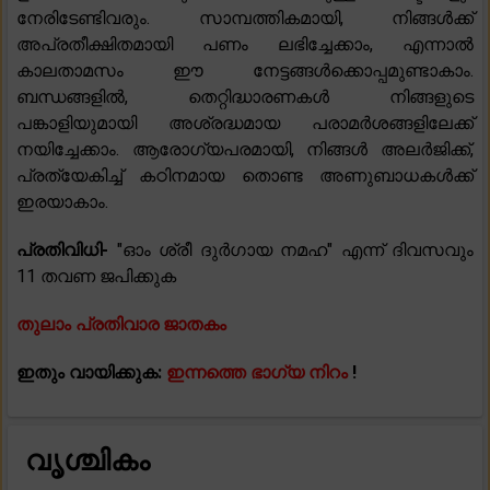
നേരിടേണ്ടിവരും. സാമ്പത്തികമായി, നിങ്ങൾക്ക്
അപ്രതീക്ഷിതമായി പണം ലഭിച്ചേക്കാം, എന്നാൽ
കാലതാമസം ഈ നേട്ടങ്ങൾക്കൊപ്പമുണ്ടാകാം.
ബന്ധങ്ങളിൽ, തെറ്റിദ്ധാരണകൾ നിങ്ങളുടെ
പങ്കാളിയുമായി അശ്രദ്ധമായ പരാമർശങ്ങളിലേക്ക്
നയിച്ചേക്കാം. ആരോഗ്യപരമായി, നിങ്ങൾ അലർജിക്ക്,
പ്രത്യേകിച്ച് കഠിനമായ തൊണ്ട അണുബാധകൾക്ക്
ഇരയാകാം.
പ്രതിവിധി-
"ഓം ശ്രീ ദുർഗായ നമഹ" എന്ന് ദിവസവും
11 തവണ ജപിക്കുക
തുലാം പ്രതിവാര ജാതകം
ഇതും വായിക്കുക:
ഇന്നത്തെ ഭാഗ്യ നിറം
!
വൃശ്ചികം