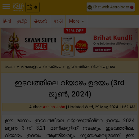
Chat with Astrologer
0
₹
हिन्दी
தமிழ்
తెలుగు
मराठी
More
Previous
Nex
»
»
»
ഹോം
മലയാളം
സംക്രമം
ഇടവത്തിലെ വ്യാഴം ഉദയ..
ഇടവത്തിലെ വ്യാഴം ഉദയം (3rd
ജൂൺ, 2024)
Author:
Ashish John
|
Updated Wed, 29 May, 2024 11:52 AM
ഈ മാസം, ഇടവത്തിലെ വ്യാഴത്തിൻ്റെ ഉദയം 2024
ജൂൺ 3-ന് 3:21 മണിക്കൂറിന് നടക്കും. ഇടവത്തിലെ
വ്യാഴം ഉദയം ആത്മീയവും ഗുണകരവുമാണ്. ഈ