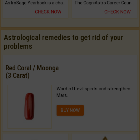
AstroSage Yearbook is a channel to fulfill your dreams and destiny.
The CogniAstro Career Counselling Report is the most comprehensive report available on this topic.
CHECK NOW
CHECK NOW
Astrological remedies to get rid of your
problems
Red Coral / Moonga
(3 Carat)
Ward off evil spirits and strengthen
Mars.
BUY NOW