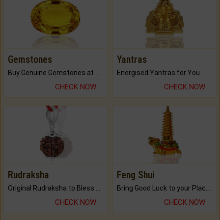
Gemstones
Yantras
Buy Genuine Gemstones at Best Prices.
Energised Yantras for You.
CHECK NOW
CHECK NOW
Rudraksha
Feng Shui
Original Rudraksha to Bless Your Way.
Bring Good Luck to your Place with Feng Shui.
CHECK NOW
CHECK NOW