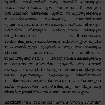
വൃശ്ചിക രാശിക്കാർക്ക്, രണ്ട്, അഞ്ച് ഭാവങ്ങളുടെ
അധിപനായ വ്യാഴം ഏഴാം ഭാവത്തിലേക്ക് കയറുന്നു.
തൽഫലമായി, നിങ്ങൾക്ക് പുതിയ സുഹൃത്തുക്കളെയും
സഹകാരികളെയും ലഭിക്കുകയും യാത്രയ്ക്കായി
കൂടുതൽ പണം ചെലവഴിക്കുകയും ചെയ്യാം. നിങ്ങളുടെ
കരിയറിൽ, നിങ്ങളുടെ കഠിനാധ്വാനം നിങ്ങളുടെ
മേലുദ്യോഗസ്ഥർ അംഗീകരിക്കുകയും
അഭിനന്ദിക്കുകയും ചെയ്തേക്കാം. ബിസിനസ്സിൽ, പുതിയ
സംരംഭങ്ങൾക്കുള്ള കൂടുതൽ ലാഭവും അവസരങ്ങളും
നിങ്ങൾ കണ്ടേക്കാം. സാമ്പത്തികമായി,
സുഹൃത്തുക്കളുടെയും അഭ്യുദയകാംക്ഷികളുടെയും
സഹായത്തോടെ നിങ്ങൾക്ക് കൂടുതൽ പണം നേടാൻ
കഴിയും. ബന്ധങ്ങളിൽ, നിങ്ങളുടെ ജീവിത പങ്കാളിയുമായി
നല്ല മൂല്യങ്ങളും ഐക്യവും നിലനിർത്താൻ
സാധ്യതയുണ്ട്. ആരോഗ്യപരമായി, നിങ്ങൾ പൊതുവെ
നല്ല ആരോഗ്യം ആസ്വദിക്കുന്നു, എന്നിരുന്നാലും
നിങ്ങൾക്ക് ഇടയ്ക്കിടെ തലവേദന അനുഭവപ്പെടാം.
പ്രതിവിധി-
"ഓം ഭൗമായ നമഃ" എന്ന് ദിവസവും 27 തവണ