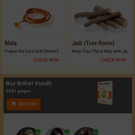
Mala
Jadi (Tree Roots)
Praise the Lord with Divine Energies of Mala.
Keep Your Place Holy with Jadi.
CHECK NOW
CHECK NOW
Buy Brihat Kundli
250+ pages
BUY NOW