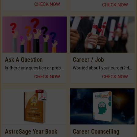
CHECK NOW
CHECK NOW
Ask A Question
Career / Job
Is there any question or problem lingering.
Worried about your career? don't know what is.
CHECK NOW
CHECK NOW
AstroSage Year Book
Career Counselling