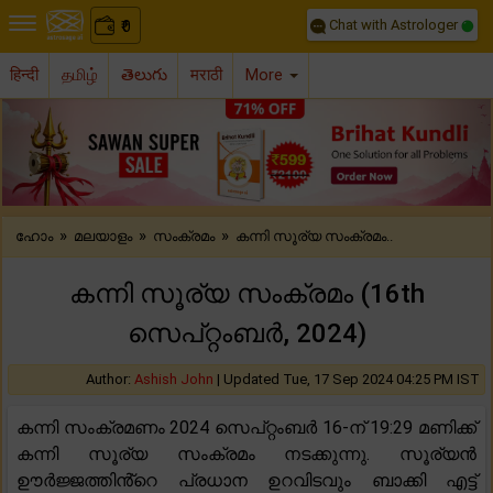
Chat with Astrologer
0
₹
हिन्दी
தமிழ்
తెలుగు
मराठी
More
Previous
Nex
»
»
»
ഹോം
മലയാളം
സംക്രമം
കന്നി സൂര്യ സംക്രമം..
കന്നി സൂര്യ സംക്രമം (16th
സെപ്റ്റംബർ, 2024)
Author:
Ashish John
|
Updated Tue, 17 Sep 2024 04:25 PM IST
കന്നി സംക്രമണം 2024 സെപ്റ്റംബർ 16-ന് 19:29 മണിക്ക്
കന്നി സൂര്യ സംക്രമം നടക്കുന്നു. സൂര്യൻ
ഊർജ്ജത്തിൻ്റെ പ്രധാന ഉറവിടവും ബാക്കി എട്ട്