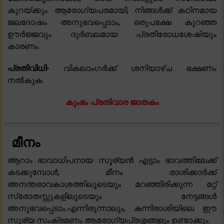
കുറയ്ക്കും. ആരോഗ്യപരമായി, നിങ്ങൾക്ക് കഠിനമായ
ജലദോഷം അനുഭവപ്പെടാം, ഒരുപക്ഷേ കുറഞ്ഞ
ഊർജ്ജവും ദുർബലമായ പ്രതിരോധശേഷിയും
കാരണം.
പ്രതിവിധി-
വികലാംഗർക്ക് ശനിയാഴ്ച ഭക്ഷണം
നൽകുക.
കുംഭം പ്രതിവാര ജാതകം
മീനം
ആറാം ഭാവാധിപനായ സൂര്യൻ എട്ടാം ഭാവത്തിലേക്ക്
കടക്കുമ്പോൾ, മീനം രാശിക്കാർക്ക്
അനന്തരാവകാശത്തിലൂടെയും മറഞ്ഞിരിക്കുന്ന മറ്റ്
സ്രോതസ്സുകളിലൂടെയും നേട്ടങ്ങൾ
അനുഭവപ്പെടാം.എന്നിരുന്നാലും, കന്നിരാശിയിലെ ഈ
സൂര്യ സംക്രമണം ആരോഗ്യപ്രശ്നങ്ങളും ഉണ്ടാക്കും.