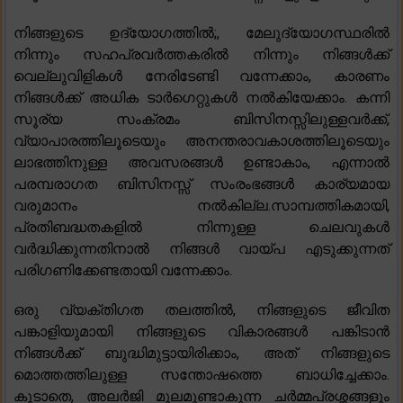
നിങ്ങളുടെ ഉദ്യോഗത്തിൽ;, മേലുദ്യോഗസ്ഥരിൽ
നിന്നും സഹപ്രവർത്തകരിൽ നിന്നും നിങ്ങൾക്ക്
വെല്ലുവിളികൾ നേരിടേണ്ടി വന്നേക്കാം, കാരണം
നിങ്ങൾക്ക് അധിക ടാർഗെറ്റുകൾ നൽകിയേക്കാം. കന്നി
സൂര്യ സംക്രമം ബിസിനസ്സിലുള്ളവർക്ക്,
വ്യാപാരത്തിലൂടെയും അനന്തരാവകാശത്തിലൂടെയും
ലാഭത്തിനുള്ള അവസരങ്ങൾ ഉണ്ടാകാം, എന്നാൽ
പരമ്പരാഗത ബിസിനസ്സ് സംരംഭങ്ങൾ കാര്യമായ
വരുമാനം നൽകില്ല.സാമ്പത്തികമായി,
പ്രതിബദ്ധതകളിൽ നിന്നുള്ള ചെലവുകൾ
വർദ്ധിക്കുന്നതിനാൽ നിങ്ങൾ വായ്പ എടുക്കുന്നത്
പരിഗണിക്കേണ്ടതായി വന്നേക്കാം.
ഒരു വ്യക്തിഗത തലത്തിൽ, നിങ്ങളുടെ ജീവിത
പങ്കാളിയുമായി നിങ്ങളുടെ വികാരങ്ങൾ പങ്കിടാൻ
നിങ്ങൾക്ക് ബുദ്ധിമുട്ടായിരിക്കാം, അത് നിങ്ങളുടെ
മൊത്തത്തിലുള്ള സന്തോഷത്തെ ബാധിച്ചേക്കാം.
കൂടാതെ, അലർജി മൂലമുണ്ടാകുന്ന ചർമ്മപ്രശ്നങ്ങളും