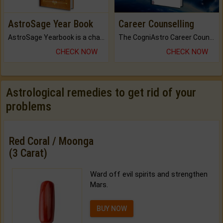
AstroSage Year Book
Career Counselling
AstroSage Yearbook is a channel to fulfill your dreams and destiny.
The CogniAstro Career Counselling Report is the most comprehensive report available on this topic.
CHECK NOW
CHECK NOW
Astrological remedies to get rid of your
problems
Red Coral / Moonga
(3 Carat)
Ward off evil spirits and strengthen
Mars.
BUY NOW