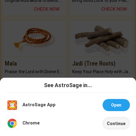
Original Rudraksha to Bless Your Way.
Bring Good Luck to your Place with Feng Shui.
CHECK NOW
CHECK NOW
Mala
Jadi (Tree Roots)
Praise the Lord with Divine Energies of Mala.
Keep Your Place Holy with Jadi.
CHECK NOW
CHECK NOW
See AstroSage in...
Talk To
Chat With
Astrologer
Astrologer
Buy Brihat Kundli
AstroSage App
Open
250+ pages
NEW
Chrome
Continue
BUY NOW
Home
Shop
Call
Chat
Account