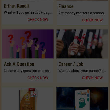
Brihat Kundli
Finance
What will you get in 250+ pages Colored Brihat Kundli.
Are money matters a reason for the dark-circles under your eyes?
CHECK NOW
CHECK NOW
Ask A Question
Career / Job
Is there any question or problem lingering.
Worried about your career? don't know what is.
CHECK NOW
CHECK NOW