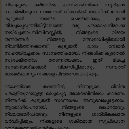
നിങ്ങളുടെ കരിയറിൽ, കന്നിരാശിയിലെ സൂര്യൻ
സംക്രമിക്കുന്ന സമയത്ത് നിങ്ങൾക്ക് ജോലിക്ക് വേണ്ടി
കൂടുതൽ യാത്ര ചെയ്തേക്കാം, ഇത്
തീർച്ചപ്പെടുത്തിയിട്ടില്ലാത്ത ഒരു പ്രമോഷനിലേക്ക്
നയിച്ചേക്കാം.ബിസിനസ്സിൽ, നിങ്ങളുടെ വിജയ
തന്ത്രങ്ങൾ നിങ്ങളെ മത്സരാധിഷ്ഠിതമായി
നിലനിർത്തിക്കൊണ്ട് കൂടുതൽ ലാഭം നേടാൻ
സഹായിച്ചേക്കാം. സാമ്പത്തികമായി, നിങ്ങൾക്ക് കൂടുതൽ
സുരക്ഷിതത്വം തോന്നിയേക്കാം, ഇത് മികച്ച
സമ്പാദ്യശീലങ്ങൾ വികസിപ്പിക്കാനും സമ്പത്ത്
ശേഖരിക്കാനും നിങ്ങളെ പ്രോത്സാഹിപ്പിക്കും.
വ്യക്തിഗത തലത്തിൽ, നിങ്ങളുടെ ജീവിത
പങ്കാളിയുമായുള്ള മെച്ചപ്പെട്ട ആശയവിനിമയം കാരണം
നിങ്ങൾക്ക് കൂടുതൽ സന്തോഷം അനുഭവപ്പെട്ടേക്കാം.
ആരോഗ്യപരമായി, നിങ്ങളുടെ ധൈര്യവും
നിശ്ചയദാർഢ്യവും നിങ്ങളുടെ ശാരീരികക്ഷമത
വർദ്ധിപ്പിക്കും, നിങ്ങളുടെ ശക്തമായ സുപ്രധാന
ഊർജ്ജത്താൽ ഊർജം പകരും.