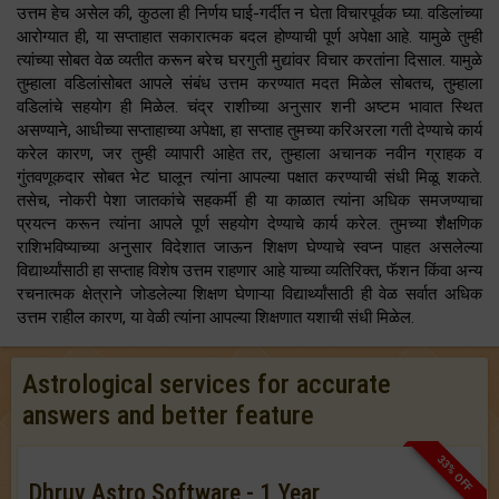
उत्तम हेच असेल की, कुठला ही निर्णय घाई-गर्दीत न घेता विचारपूर्वक घ्या. वडिलांच्या
आरोग्यात ही, या सप्ताहात सकारात्मक बदल होण्याची पूर्ण अपेक्षा आहे. यामुळे तुम्ही
त्यांच्या सोबत वेळ व्यतीत करून बरेच घरगुती मुद्यांवर विचार करतांना दिसाल. यामुळे
तुम्हाला वडिलांसोबत आपले संबंध उत्तम करण्यात मदत मिळेल सोबतच, तुम्हाला
वडिलांचे सहयोग ही मिळेल. चंद्र राशीच्या अनुसार शनी अष्टम भावात स्थित
असण्याने, आधीच्या सप्ताहाच्या अपेक्षा, हा सप्ताह तुमच्या करिअरला गती देण्याचे कार्य
करेल कारण, जर तुम्ही व्यापारी आहेत तर, तुम्हाला अचानक नवीन ग्राहक व
गुंतवणूकदार सोबत भेट घालून त्यांना आपल्या पक्षात करण्याची संधी मिळू शकते.
तसेच, नोकरी पेशा जातकांचे सहकर्मी ही या काळात त्यांना अधिक समजण्याचा
प्रयत्न करून त्यांना आपले पूर्ण सहयोग देण्याचे कार्य करेल. तुमच्या शैक्षणिक
राशिभविष्याच्या अनुसार विदेशात जाऊन शिक्षण घेण्याचे स्वप्न पाहत असलेल्या
विद्यार्थ्यांसाठी हा सप्ताह विशेष उत्तम राहणार आहे याच्या व्यतिरिक्त, फॅशन किंवा अन्य
रचनात्मक क्षेत्राने जोडलेल्या शिक्षण घेणाऱ्या विद्यार्थ्यांसाठी ही वेळ सर्वात अधिक
उत्तम राहील कारण, या वेळी त्यांना आपल्या शिक्षणात यशाची संधी मिळेल.
Astrological services for accurate
answers and better feature
33% OFF
Dhruv Astro Software - 1 Year