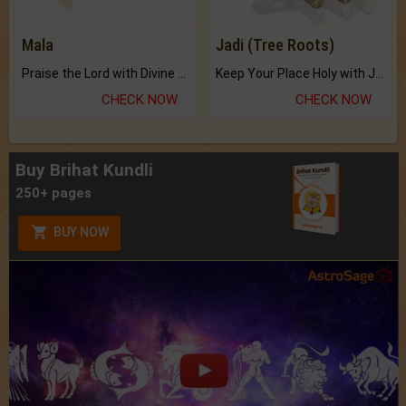
Mala
Jadi (Tree Roots)
Praise the Lord with Divine Energies of Mala.
Keep Your Place Holy with Jadi.
CHECK NOW
CHECK NOW
Buy Brihat Kundli
250+ pages
BUY NOW