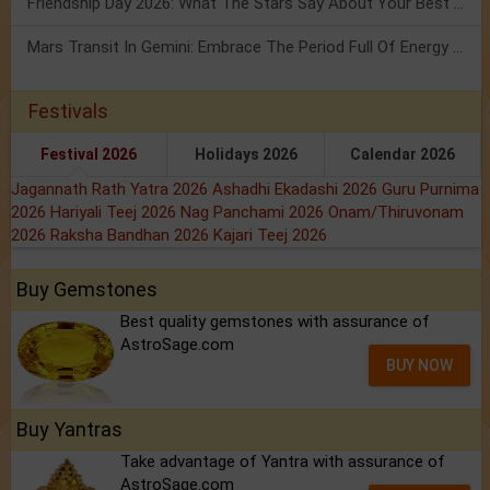
Friendship Day 2026: What The Stars Say About Your Best Friend!
Mars Transit In Gemini: Embrace The Period Full Of Energy & Intelligence
Festivals
Festival 2026
Holidays 2026
Calendar 2026
Jagannath Rath Yatra 2026
Ashadhi Ekadashi 2026
Guru Purnima
2026
Hariyali Teej 2026
Nag Panchami 2026
Onam/Thiruvonam
2026
Raksha Bandhan 2026
Kajari Teej 2026
Buy Gemstones
Best quality gemstones with assurance of
AstroSage.com
BUY NOW
Buy Yantras
Take advantage of Yantra with assurance of
AstroSage.com