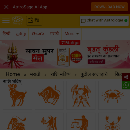

AstroSage AI App
DOWNLOAD NOW
₹
0
Chat with Astrologer
chat_bubble_outline
हिन्दी
தமிழ்
తెలుగు
मराठी
More
Home
मराठी
राशि भविष्य
पुढील सप्ताहाचे
सिंह
»
»
»
राशि भविष्..