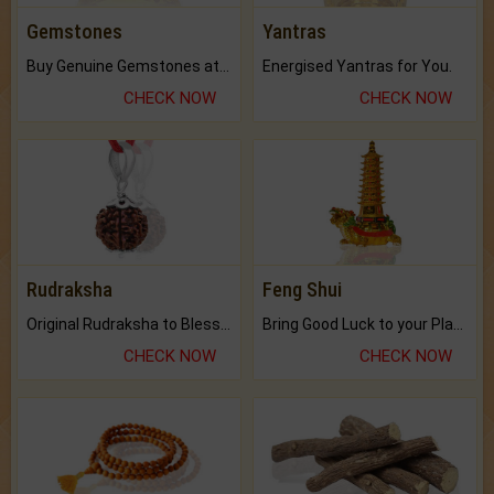
Gemstones
Yantras
Buy Genuine Gemstones at Best Prices.
Energised Yantras for You.
CHECK NOW
CHECK NOW
Rudraksha
Feng Shui
Original Rudraksha to Bless Your Way.
Bring Good Luck to your Place with Feng Shui.
CHECK NOW
CHECK NOW