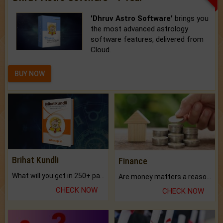
'Dhruv Astro Software'
brings you
the most advanced astrology
software features, delivered from
Cloud.
BUY NOW
Brihat Kundli
Finance
What will you get in 250+ pages Colored Brihat Kundli.
Are money matters a reason for the dark-circles under your eyes?
CHECK NOW
CHECK NOW