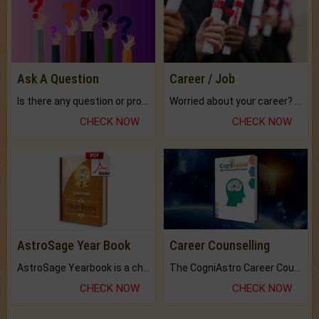
Ask A Question
Career / Job
Is there any question or problem lingering.
Worried about your career? don't know what is.
CHECK NOW
CHECK NOW
AstroSage Year Book
Career Counselling
AstroSage Yearbook is a channel to fulfill your dreams and destiny.
The CogniAstro Career Counselling Report is the most comprehensive report available on this topic.
CHECK NOW
CHECK NOW