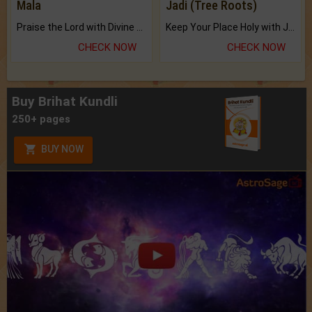
Mala
Jadi (Tree Roots)
Praise the Lord with Divine Energies of Mala.
Keep Your Place Holy with Jadi.
CHECK NOW
CHECK NOW
Buy Brihat Kundli
250+ pages
BUY NOW