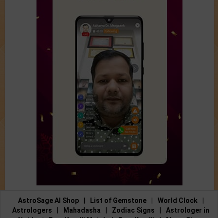
AstroSage AI Shop
|
List of Gemstone
|
World Clock
|
Astrologers
|
Mahadasha
|
Zodiac Signs
|
Astrologer in