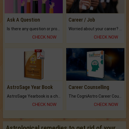
Ask A Question
Career / Job
Is there any question or problem lingering.
Worried about your career? don't know what is.
CHECK NOW
CHECK NOW
AstroSage Year Book
Career Counselling
AstroSage Yearbook is a channel to fulfill your dreams and destiny.
The CogniAstro Career Counselling Report is the most comprehensive report available on this topic.
CHECK NOW
CHECK NOW
Astrological remedies to get rid of your