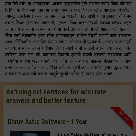
वाया गेले आहे. या आठवड्यात, आपल्या कुटुंबातील मुले आपल्या समोर किंवा कोणत्या
ही तिसऱ्या किंवा बाह्य सदस्या समोर अपमानास्पद किंवा अश्लील वागताना दिसतील.
ज्यामुळे इतरांसमोर तुमचा अपमान होऊ शकतो. चंद्र राशीच्या अनुसार शनी पंचम
भावात स्थित होण्याच्या कारणाने, मुलांना शिक्षा करण्याऐवजी त्यांच्या बरोबर बसून
त्यांना समजवण्याचा प्रयत्न करणे या वेळी तुमच्यासाठी चांगले आहे. आपले सहकारी
किंवा कार्य क्षेत्रातील इतर लोक तुमच्याकडून अधिक वेळेची मागणी करू शकतात.
अशा परिस्थितीत उत्साहित होऊन त्यांना कोणत्या ही प्रकारचे आश्वासन देण्यापूर्वी
आपल्या कामावर त्याचा परिणाम होणार नाही याची खात्री करुन घ्या. कारण योग
बनविला जात आहे की, कामाच्या ठिकाणी एखादी व्यक्ती आपल्या उदारतेचा आणि
सभ्यतेचा फायदा घेऊ शकते. विद्यार्थांना या सप्ताहात आपल्या शिक्षकांच्या रागाचा
सामना करावा लागेल कारण, शंका आहे की, तुम्ही आपल्या अपेक्षांनुसार कुठला धडा
समजण्यात अयशस्वी असाल. यामुळे तुमची प्रतिमा ही खराब होऊ शकते.
Astrological services for accurate
answers and better feature
33% OFF
Dhruv Astro Software - 1 Year
'Dhruv Astro Software'
brings you