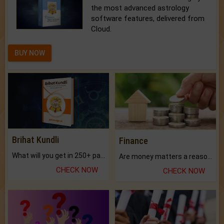
the most advanced astrology
software features, delivered from
Cloud.
BUY NOW
Brihat Kundli
Finance
What will you get in 250+ pages Colored Brihat Kundli.
Are money matters a reason for the dark-circles under your eyes?
CHECK NOW
CHECK NOW