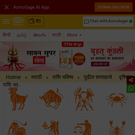

AstroSage AI App
DOWNLOAD NOW
₹
0
Chat with Astrologer
chat_bubble_outline
हिन्दी
தமிழ்
తెలుగు
मराठी
More
Home
मराठी
राशि भविष्य
पुढील सप्ताहाचे
वृश्चिक
»
»
»
राशि भव..