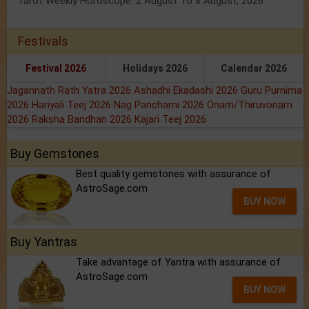
Tarot Weekly Horoscope: 2 August To 8 August, 2026
Festivals
Festival 2026
Holidays 2026
Calendar 2026
Jagannath Rath Yatra 2026
Ashadhi Ekadashi 2026
Guru Purnima
2026
Hariyali Teej 2026
Nag Panchami 2026
Onam/Thiruvonam
2026
Raksha Bandhan 2026
Kajari Teej 2026
Buy Gemstones
Best quality gemstones with assurance of
AstroSage.com
BUY NOW
Buy Yantras
Take advantage of Yantra with assurance of
AstroSage.com
BUY NOW