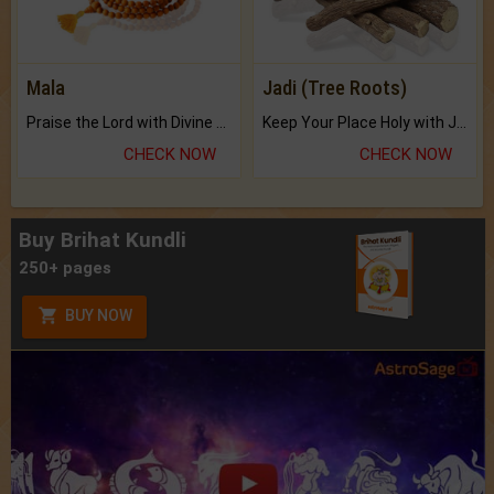
Mala
Jadi (Tree Roots)
Praise the Lord with Divine Energies of Mala.
Keep Your Place Holy with Jadi.
CHECK NOW
CHECK NOW
Buy Brihat Kundli
250+ pages
BUY NOW