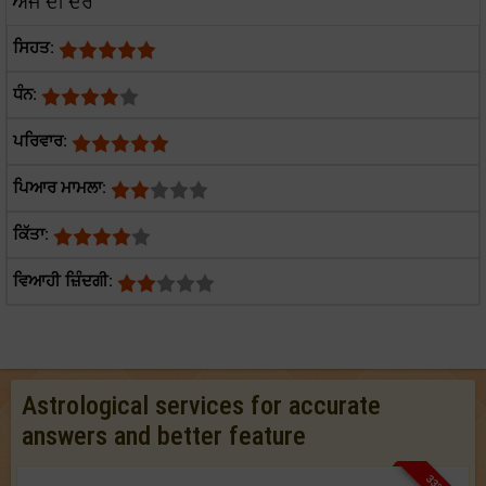
ਅੱਜ ਦੀ ਦਰ
ਸਿਹਤ:
ਧੰਨ:
ਪਰਿਵਾਰ:
ਪਿਆਰ ਮਾਮਲਾ:
ਕਿੱਤਾ:
ਵਿਆਹੀ ਜ਼ਿੰਦਗੀ:
Astrological services for accurate
answers and better feature