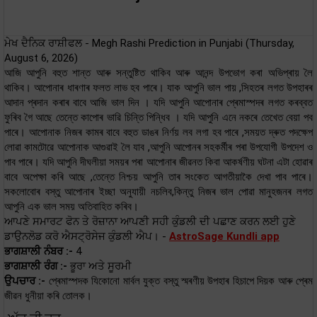
ਮੇਖ ਦੈਨਿਕ ਰਾਸ਼ੀਫਲ - Megh Rashi Prediction in Punjabi (Thursday,
August 6, 2026)
আজি আপুনি বহুত শান্ত আৰু সন্তুষ্টিত থাকিব আৰু আনন্দ উপভোগ কৰা অভিপ্ৰায় লৈ
থাকিব। আপোনাৰ ধাৰণাৰ ফলত লাভ হব পাৰে। যাক আপুনি ভাল পায় ,সিহতৰ লগত উপহাৰৰ
আদান প্ৰদান কৰাৰ বাবে আজি ভাল দিন । যদি আপুনি আপোনাৰ প্ৰেমাস্পদৰ লগত কৰব্বত
ফুৰিব গৈ আছে তেন্তে কাপোৰ ভাৱি চিন্তি পিন্ধিব । যদি আপুনি এনে নকৰে তেখেত বেয়া পব
পাৰে। আপোনাক নিজৰ কামৰ বাবে বহুত ডাঙৰ নিৰ্ণয় লব লগা হব পাৰে ,সময়ত দ্ৰুত পদক্ষেপ
লোৱা কামটোৱে আপোনাক আগুৱাই লৈ যাব ,আপুনি আপোনৰ সহকৰ্মীৰ পৰা উপযোগী উপদেশ ও
পাব পাৰে। যদি আপুনি দীঘলীয়া সময়ৰ পৰা আপোনাৰ জীৱনত কিবা আকৰ্ষণীয় ঘটনা এটা হোৱাৰ
বাবে অপেক্ষা কৰি আছে ,তেন্তে নিশ্চয় আপুনি তাৰ সংকেত আগতীয়াকৈ দেখা পাব পাৰে।
সকলোবোৰ বস্তু আপোনাৰ ইচ্ছা অনুযায়ী নচলিব,কিন্তু নিজৰ ভাল পোৱা মানুহজনৰ লগত
আপুনি এক ভাল সময় অতিবাহিত কৰিব।
ਆਪਣੇ ਸਮਾਰਟ ਫੋਨ ਤੇ ਰੋਜ਼ਾਨਾ ਆਪਣੀ ਸਹੀ ਕੁੰਡਲੀ ਦੀ ਪਛਾਣ ਕਰਨ ਲਈ ਹੁਣੇ
ਡਾਉਨਲੋਡ ਕਰੋ ਐਸਟ੍ਰੋਸੇਜ ਕੁੰਡਲੀ ਐਪ। -
AstroSage Kundli app
ਭਾਗਸ਼ਾਲੀ ਨੰਬਰ :-
4
ਭਾਗਸ਼ਾਲੀ ਰੰਗ :-
ਭੂਰਾ ਅਤੇ ਸੂਰਮੀ
ਉਪਚਾਰ :-
প্ৰেমাস্পদক যিকোনো মাৰ্বল যুক্ত বস্তু স্মৰণীয় উপহাৰ হিচাপে দিয়ক আৰু প্ৰেম
জীৱন ধুনীয়া কৰি তোলক।