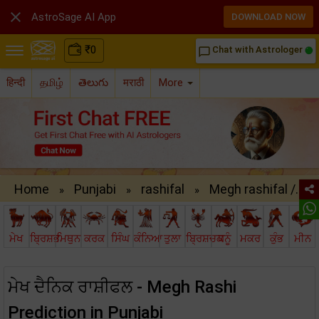

AstroSage AI App
DOWNLOAD NOW
₹
0
Chat with Astrologer
chat_bubble_outline
हिन्दी
தமிழ்
తెలుగు
मराठी
More
Home
Punjabi
rashifal
Megh rashifal /..
»
»
»
ਮੇਖ
ਬ੍ਰਿਸ਼ਭ
ਮਿਥੁਨ
ਕਰਕ
ਸਿੰਘ
ਕੰਨਿਆ
ਤੁਲਾ
ਬ੍ਰਿਸ਼ਚਕ
ਧਨੂੰ
ਮਕਰ
ਕੁੰਭ
ਮੀਨ
ਮੇਖ ਦੈਨਿਕ ਰਾਸ਼ੀਫਲ - Megh Rashi
Prediction in Punjabi