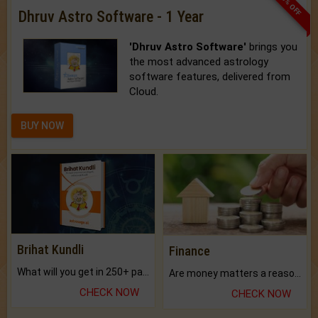
33% OFF
Dhruv Astro Software - 1 Year
'Dhruv Astro Software'
brings you
the most advanced astrology
software features, delivered from
Cloud.
BUY NOW
Brihat Kundli
Finance
What will you get in 250+ pages Colored Brihat Kundli.
Are money matters a reason for the dark-circles under your eyes?
CHECK NOW
CHECK NOW