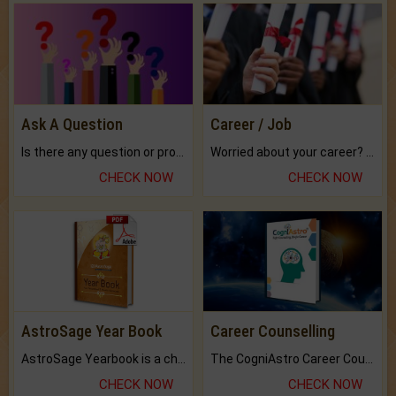
Ask A Question
Career / Job
Is there any question or problem lingering.
Worried about your career? don't know what is.
CHECK NOW
CHECK NOW
AstroSage Year Book
Career Counselling
AstroSage Yearbook is a channel to fulfill your dreams and destiny.
The CogniAstro Career Counselling Report is the most comprehensive report available on this topic.
CHECK NOW
CHECK NOW