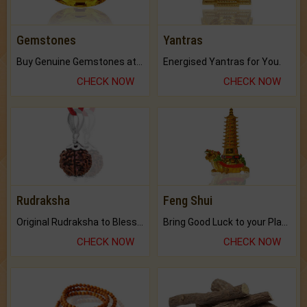
Gemstones
Yantras
Buy Genuine Gemstones at Best Prices.
Energised Yantras for You.
CHECK NOW
CHECK NOW
Rudraksha
Feng Shui
Original Rudraksha to Bless Your Way.
Bring Good Luck to your Place with Feng Shui.
CHECK NOW
CHECK NOW